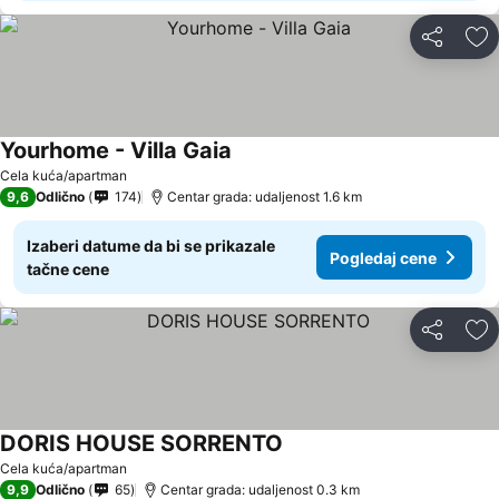
Deli
Do
Yourhome - Villa Gaia
Cela kuća/apartman
9,6
Odlično
174
Centar grada: udaljenost 1.6 km
Izaberi datume da bi se prikazale
Pogledaj cene
tačne cene
Deli
Do
DORIS HOUSE SORRENTO
Cela kuća/apartman
9,9
Odlično
65
Centar grada: udaljenost 0.3 km