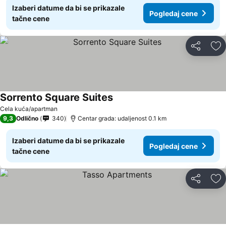
Izaberi datume da bi se prikazale
Pogledaj cene
tačne cene
Deli
Do
Sorrento Square Suites
Cela kuća/apartman
9,3
Odlično
340
Centar grada: udaljenost 0.1 km
Izaberi datume da bi se prikazale
Pogledaj cene
tačne cene
Deli
Do