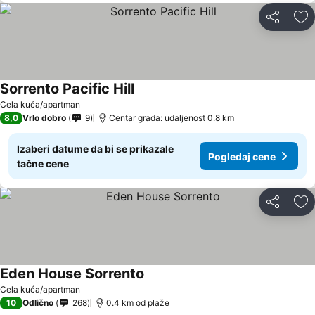
Deli
Do
Sorrento Pacific Hill
Cela kuća/apartman
8,0
Vrlo dobro
9
Centar grada: udaljenost 0.8 km
Izaberi datume da bi se prikazale
Pogledaj cene
tačne cene
Deli
Do
Eden House Sorrento
Cela kuća/apartman
10
Odlično
268
0.4 km od plaže