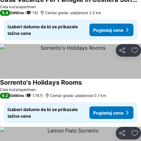
Cela kuća/apartman
9,4
Odlično
15
Centar grada: udaljenost 2.3 km
Izaberi datume da bi se prikazale
Pogledaj cene
tačne cene
Deli
Do
Sorrento's Holidays Rooms
Cela kuća/apartman
9,2
Odlično
1.747
Centar grada: udaljenost 0.7 km
Izaberi datume da bi se prikazale
Pogledaj cene
tačne cene
Deli
Do