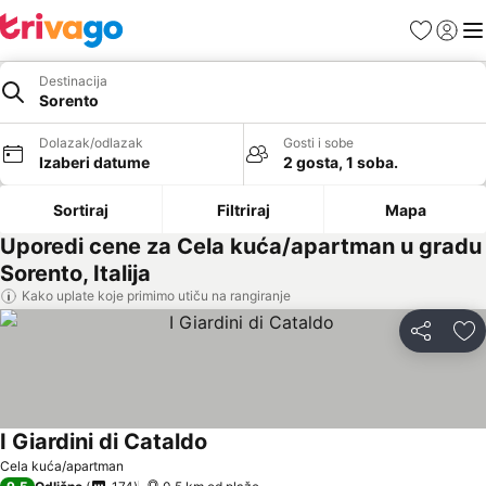
Favoriti
Prijavi
Men
Destinacija
Sorento
Dolazak/odlazak
Gosti i sobe
Izaberi datume
2 gosta, 1 soba.
Sortiraj
Filtriraj
Mapa
Uporedi cene za Cela kuća/apartman u gradu
Sorento, Italija
Kako uplate koje primimo utiču na rangiranje
Deli
Do
I Giardini di Cataldo
Cela kuća/apartman