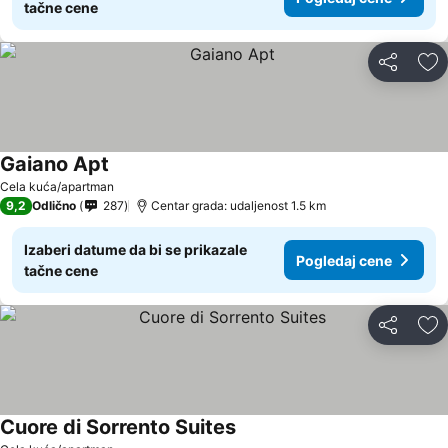
tačne cene
Deli
Do
Gaiano Apt
Cela kuća/apartman
9,2
Odlično
287
Centar grada: udaljenost 1.5 km
Izaberi datume da bi se prikazale
Pogledaj cene
tačne cene
Deli
Do
Cuore di Sorrento Suites