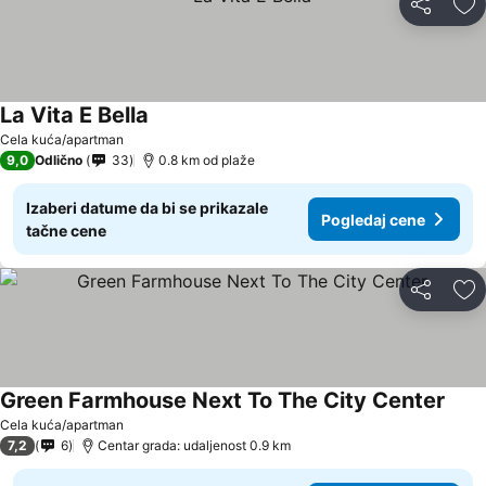
Deli
Do
La Vita E Bella
Cela kuća/apartman
9,0
Odlično
33
0.8 km od plaže
Izaberi datume da bi se prikazale
Pogledaj cene
tačne cene
Deli
Do
Green Farmhouse Next To The City Center
Cela kuća/apartman
7,2
6
Centar grada: udaljenost 0.9 km