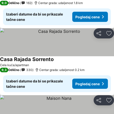
9,0
Odlično
162
Centar grada: udaljenost 1.8 km
Izaberi datume da bi se prikazale
Pogledaj cene
tačne cene
Deli
Do
Casa Rajada Sorrento
Cela kuća/apartman
9,3
Odlično
330
Centar grada: udaljenost 0.2 km
Izaberi datume da bi se prikazale
Pogledaj cene
tačne cene
Deli
Do