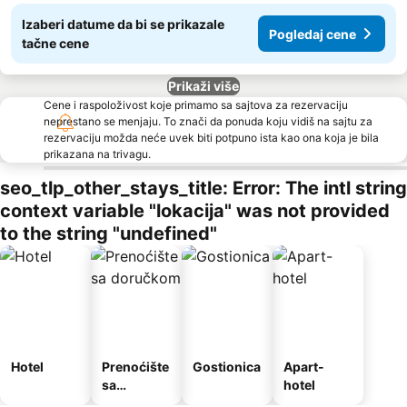
Izaberi datume da bi se prikazale
Pogledaj cene
tačne cene
Prikaži više
Cene i raspoloživost koje primamo sa sajtova za rezervaciju
neprestano se menjaju. To znači da ponuda koju vidiš na sajtu za
rezervaciju možda neće uvek biti potpuno ista kao ona koja je bila
prikazana na trivagu.
seo_tlp_other_stays_title: Error: The intl string
context variable "lokacija" was not provided
to the string "undefined"
Hotel
Prenoćište
Gostionica
Apart-
sa
hotel
doručkom