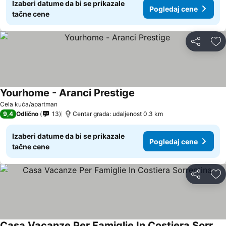
Izaberi datume da bi se prikazale
Pogledaj cene
tačne cene
Deli
Do
Yourhome - Aranci Prestige
Cela kuća/apartman
9,4
Odlično
13
Centar grada: udaljenost 0.3 km
Izaberi datume da bi se prikazale
Pogledaj cene
tačne cene
Deli
Do
Casa Vacanze Per Famiglie In Costiera Sorrentina