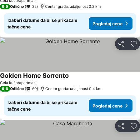
Cela kuća/apartman
9,5
Odlično
22
Centar grada: udaljenost 0.2 km
Izaberi datume da bi se prikazale
Pogledaj cene
tačne cene
Deli
Do
Golden Home Sorrento
Cela kuća/apartman
9,6
Odlično
60
Centar grada: udaljenost 0.4 km
Izaberi datume da bi se prikazale
Pogledaj cene
tačne cene
Deli
Do