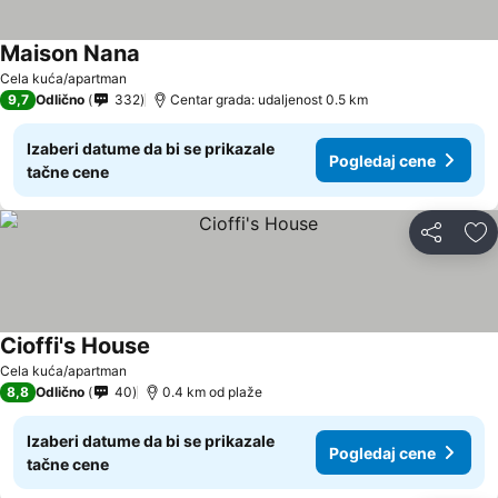
Maison Nana
Cela kuća/apartman
9,7
Odlično
332
Centar grada: udaljenost 0.5 km
Izaberi datume da bi se prikazale
Pogledaj cene
tačne cene
Deli
Do
Cioffi's House
Cela kuća/apartman
8,8
Odlično
40
0.4 km od plaže
Izaberi datume da bi se prikazale
Pogledaj cene
tačne cene