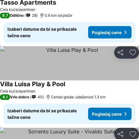
Tasso Apartments
Cela kuća/apartman
9,7
Odlično
28
0.6 km od plaže
Izaberi datume da bi se prikazale
Pogledaj cene
tačne cene
Deli
Do
Villa Luisa Play & Pool
Cela kuća/apartman
8,1
Vrlo dobro
40
Centar grada: udaljenost 1.3 km
Izaberi datume da bi se prikazale
Pogledaj cene
tačne cene
Deli
Do