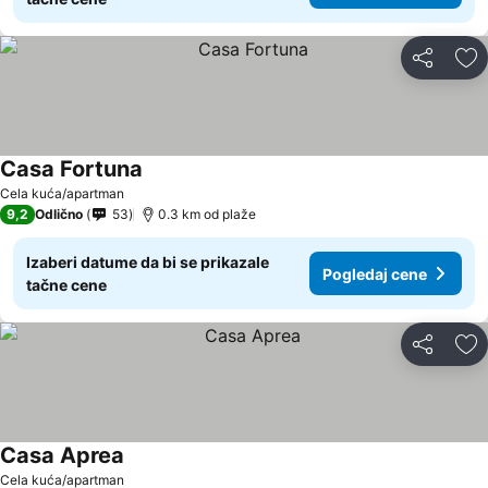
Deli
Do
Casa Fortuna
Cela kuća/apartman
9,2
Odlično
53
0.3 km od plaže
Izaberi datume da bi se prikazale
Pogledaj cene
tačne cene
Deli
Do
Casa Aprea
Cela kuća/apartman