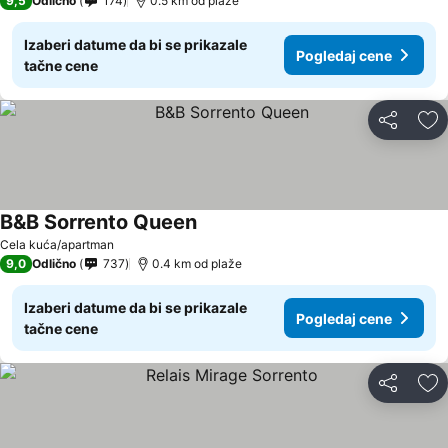
9,5
Odlično
174
0.5 km od plaže
Izaberi datume da bi se prikazale
Pogledaj cene
tačne cene
Deli
Do
B&B Sorrento Queen
Cela kuća/apartman
9,0
Odlično
737
0.4 km od plaže
Izaberi datume da bi se prikazale
Pogledaj cene
tačne cene
Deli
Do