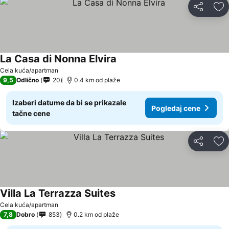
Deli
Do
La Casa di Nonna Elvira
Cela kuća/apartman
9,5
Odlično
20
0.4 km od plaže
Izaberi datume da bi se prikazale
Pogledaj cene
tačne cene
Deli
Do
Villa La Terrazza Suites
Cela kuća/apartman
7,8
Dobro
853
0.2 km od plaže