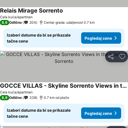
Relais Mirage Sorrento
Cela kuća/apartman
8,6
Odlično
204
Centar grada: udaljenost 0.7 km
Izaberi datume da bi se prikazale
Pogledaj cene
tačne cene
Deli
Do
GOCCE VILLAS - Skyline Sorrento Views in the heart of Sorrento
Cela kuća/apartman
8,9
Odlično
338
0.7 km od plaže
Izaberi datume da bi se prikazale
Pogledaj cene
tačne cene