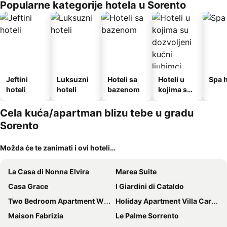
Popularne kategorije hotela u Sorento
Jeftini
Luksuzni
Hoteli sa
Hoteli u
Spa h
hoteli
hoteli
bazenom
kojima su
dozvoljeni
kućni
Cela kuća/apartman blizu tebe u gradu
ljubimci
Sorento
Možda će te zanimati i ovi hoteli…
La Casa di Nonna Elvira
Marea Suite
Casa Grace
I Giardini di Cataldo
Two Bedroom Apartment With Sea View
Holiday Apartment Villa Carmela
Maison Fabrizia
Le Palme Sorrento