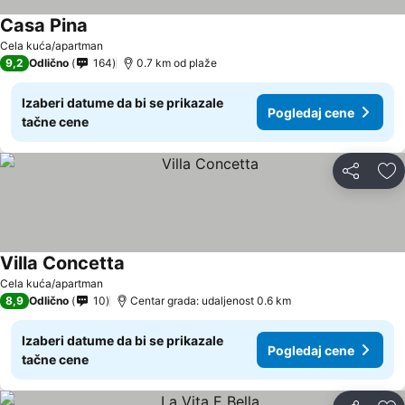
Casa Pina
Cela kuća/apartman
9,2
Odlično
164
0.7 km od plaže
Izaberi datume da bi se prikazale
Pogledaj cene
tačne cene
Deli
Do
Villa Concetta
Cela kuća/apartman
8,9
Odlično
10
Centar grada: udaljenost 0.6 km
Izaberi datume da bi se prikazale
Pogledaj cene
tačne cene