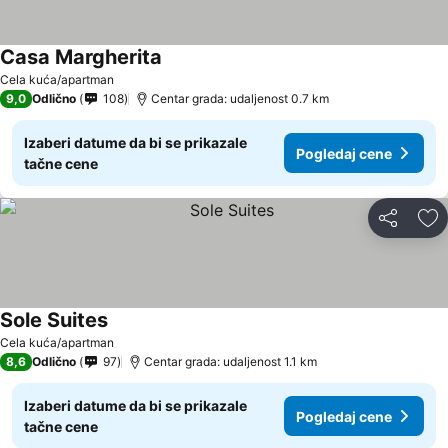
Casa Margherita
Cela kuća/apartman
9,0
Odlično
108
Centar grada: udaljenost 0.7 km
Izaberi datume da bi se prikazale
Pogledaj cene
tačne cene
Deli
Do
Sole Suites
Cela kuća/apartman
8,6
Odlično
97
Centar grada: udaljenost 1.1 km
Izaberi datume da bi se prikazale
Pogledaj cene
tačne cene