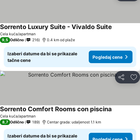
Sorrento Luxury Suite - Vivaldo Suite
Cela kuća/apartman
9,5
Odlično
216
0.4 km od plaže
Izaberi datume da bi se prikazale
Pogledaj cene
tačne cene
Deli
Do
Sorrento Comfort Rooms con piscina
Cela kuća/apartman
8,7
Odlično
189
Centar grada: udaljenost 1.1 km
Izaberi datume da bi se prikazale
Pogledaj cene