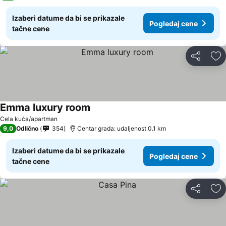
Izaberi datume da bi se prikazale
Pogledaj cene
tačne cene
Deli
Do
Emma luxury room
Cela kuća/apartman
9,0
Odlično
354
Centar grada: udaljenost 0.1 km
Izaberi datume da bi se prikazale
Pogledaj cene
tačne cene
Deli
Do