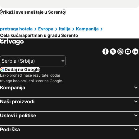
Prikaži sve smeštaje u Sorento
pretraga hotela
Evropa
Italija
Kampanija
Cela kuća/apartman u gradu Sorento
Facebook
Twitter
Insta
Yo
Dodaj na Google
Lako pronađi naše rezultate: dodaj
trivago kao omiljeni izvor na Google.
Kompanija
Naši proizvodi
Uslovi i politike
Podrška