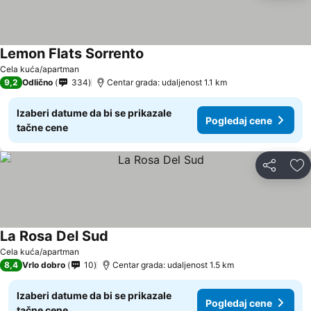
Lemon Flats Sorrento
Cela kuća/apartman
9,2
Odlično
334
Centar grada: udaljenost 1.1 km
Izaberi datume da bi se prikazale
Pogledaj cene
tačne cene
Deli
Do
La Rosa Del Sud
Cela kuća/apartman
8,4
Vrlo dobro
10
Centar grada: udaljenost 1.5 km
Izaberi datume da bi se prikazale
Pogledaj cene
tačne cene