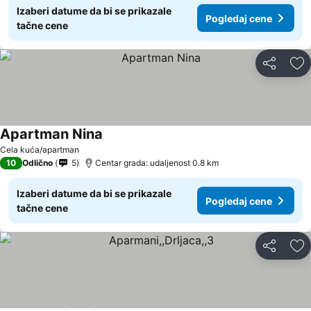
Izaberi datume da bi se prikazale
Pogledaj cene
tačne cene
Deli
Do
Apartman Nina
Pogledaj cene
Cela kuća/apartman
10
Odlično
5
Centar grada: udaljenost 0.8 km
Izaberi datume da bi se prikazale
Pogledaj cene
tačne cene
Deli
Do