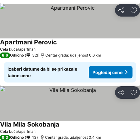
Deli
Do
Apartmani Perovic
Pogledaj cene
Cela kuća/apartman
8,6
Odlično
32
Centar grada: udaljenost 0.6 km
Izaberi datume da bi se prikazale
Pogledaj cene
tačne cene
Deli
Do
Vila Mila Sokobanja
Pogledaj cene
Cela kuća/apartman
9,3
Odlično
13
Centar grada: udaljenost 0.4 km