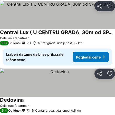
Deli
Do
Central Lux ( U CENTRU GRADA, 30m od SPA centra)
Pogledaj cene
Cela kuća/apartman
9,6
Odlično
21
Centar grada: udaljenost 0.2 km
Izaberi datume da bi se prikazale
Pogledaj cene
tačne cene
Deli
Do
Dedovina
Pogledaj cene
Cela kuća/apartman
9,4
Odlično
7
Centar grada: udaljenost 0.5 km