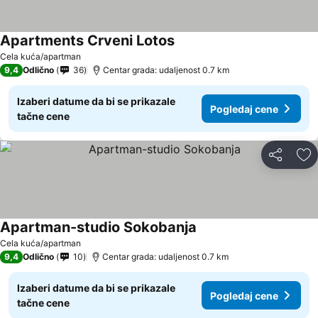
Apartments Crveni Lotos
Pogledaj cene
Cela kuća/apartman
9,4
Odlično
36
Centar grada: udaljenost 0.7 km
Izaberi datume da bi se prikazale
Pogledaj cene
tačne cene
Deli
Do
Apartman-studio Sokobanja
Pogledaj cene
Cela kuća/apartman
9,4
Odlično
10
Centar grada: udaljenost 0.7 km
Izaberi datume da bi se prikazale
Pogledaj cene
tačne cene