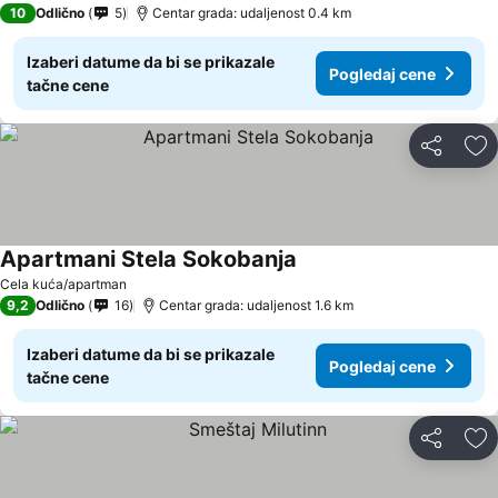
10
Odlično
5
Centar grada: udaljenost 0.4 km
Izaberi datume da bi se prikazale
Pogledaj cene
tačne cene
Deli
Do
Apartmani Stela Sokobanja
Pogledaj cene
Cela kuća/apartman
9,2
Odlično
16
Centar grada: udaljenost 1.6 km
Izaberi datume da bi se prikazale
Pogledaj cene
tačne cene
Deli
Do