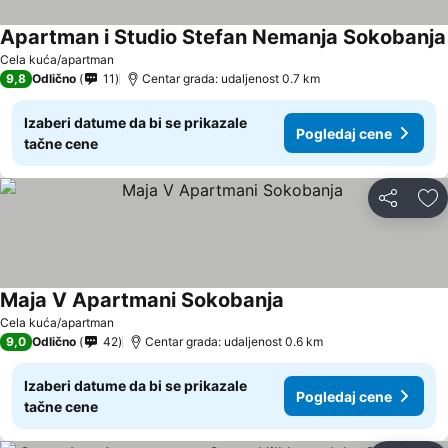
Apartman i Studio Stefan Nemanja Sokobanja
Cela kuća/apartman
9,8
Odlično
11
Centar grada: udaljenost 0.7 km
Izaberi datume da bi se prikazale
Pogledaj cene
tačne cene
Deli
Do
Maja V Apartmani Sokobanja
Pogledaj cene
Cela kuća/apartman
9,0
Odlično
42
Centar grada: udaljenost 0.6 km
Izaberi datume da bi se prikazale
Pogledaj cene
tačne cene