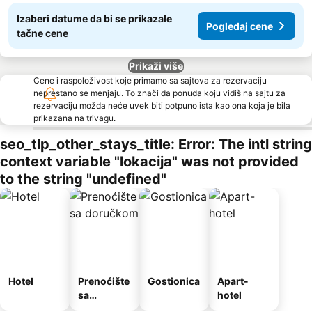
Izaberi datume da bi se prikazale
Pogledaj cene
tačne cene
Prikaži više
Cene i raspoloživost koje primamo sa sajtova za rezervaciju
neprestano se menjaju. To znači da ponuda koju vidiš na sajtu za
rezervaciju možda neće uvek biti potpuno ista kao ona koja je bila
prikazana na trivagu.
seo_tlp_other_stays_title: Error: The intl string
context variable "lokacija" was not provided
to the string "undefined"
Hotel
Prenoćište
Gostionica
Apart-
sa
hotel
doručkom