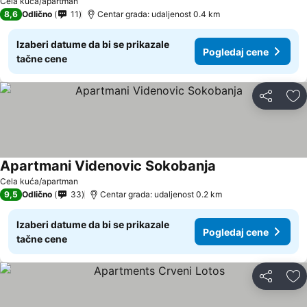
Cela kuća/apartman
8,6
Odlično
11
Centar grada: udaljenost 0.4 km
Izaberi datume da bi se prikazale
Pogledaj cene
tačne cene
Deli
Do
Apartmani Videnovic Sokobanja
Pogledaj cene
Cela kuća/apartman
9,5
Odlično
33
Centar grada: udaljenost 0.2 km
Izaberi datume da bi se prikazale
Pogledaj cene
tačne cene
Deli
Do