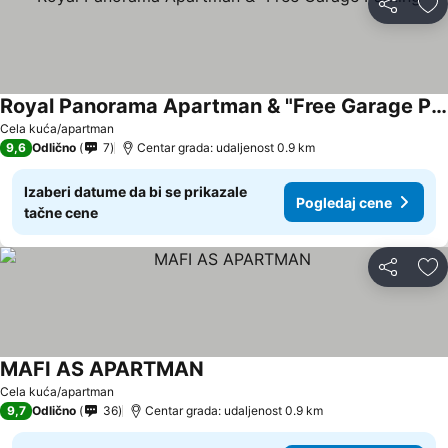
Deli
Do
Royal Panorama Apartman & "Free Garage Parking"
Pogledaj cene
Cela kuća/apartman
9,6
Odlično
7
Centar grada: udaljenost 0.9 km
Izaberi datume da bi se prikazale
Pogledaj cene
tačne cene
Deli
Do
MAFI AS APARTMAN
Pogledaj cene
Cela kuća/apartman
9,7
Odlično
36
Centar grada: udaljenost 0.9 km