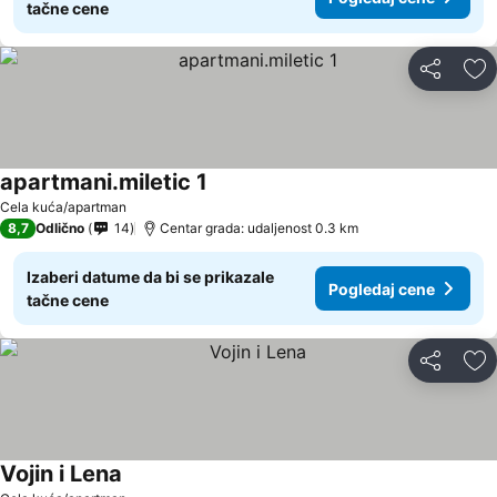
tačne cene
Deli
Do
apartmani.miletic 1
Pogledaj cene
Cela kuća/apartman
8,7
Odlično
14
Centar grada: udaljenost 0.3 km
Izaberi datume da bi se prikazale
Pogledaj cene
tačne cene
Deli
Do
Vojin i Lena
Pogledaj cene