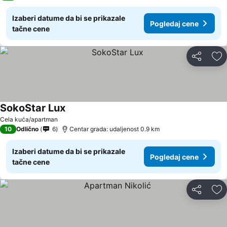
Izaberi datume da bi se prikazale
Pogledaj cene
tačne cene
Deli
Do
SokoStar Lux
Pogledaj cene
Cela kuća/apartman
10
Odlično
6
Centar grada: udaljenost 0.9 km
Izaberi datume da bi se prikazale
Pogledaj cene
tačne cene
Deli
Do