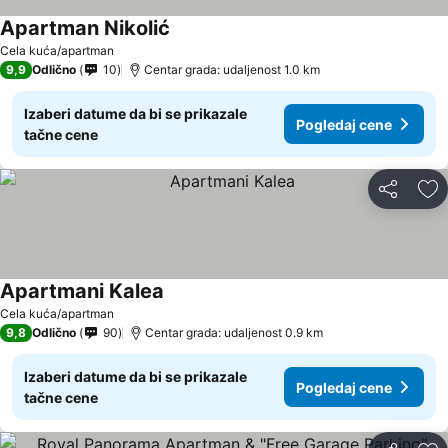
Apartman Nikolić
Pogledaj cene
Cela kuća/apartman
9,9
Odlično
10
Centar grada: udaljenost 1.0 km
Izaberi datume da bi se prikazale
Pogledaj cene
tačne cene
Deli
Do
Apartmani Kalea
Pogledaj cene
Cela kuća/apartman
9,8
Odlično
90
Centar grada: udaljenost 0.9 km
Izaberi datume da bi se prikazale
Pogledaj cene
tačne cene