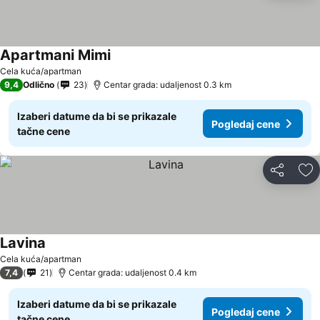
Apartmani Mimi
Pogledaj cene
Cela kuća/apartman
9,4
Odlično
23
Centar grada: udaljenost 0.3 km
Izaberi datume da bi se prikazale
Pogledaj cene
tačne cene
Deli
Do
Lavina
Pogledaj cene
Cela kuća/apartman
7,4
21
Centar grada: udaljenost 0.4 km
Izaberi datume da bi se prikazale
Pogledaj cene
tačne cene