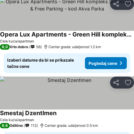
Deli
Do
Opera Lux Apartments - Green Hill kompleks Sokobanja & Free Parking - kod Akva Parka
Pogledaj cene
Cela kuća/apartman
8,0
Vrlo dobro
56
Centar grada: udaljenost 1.2 km
Izaberi datume da bi se prikazale
Pogledaj cene
tačne cene
Deli
Do
Smestaj Dzentlmen
Pogledaj cene
Cela kuća/apartman
9,8
Odlično
112
Centar grada: udaljenost 0.5 km