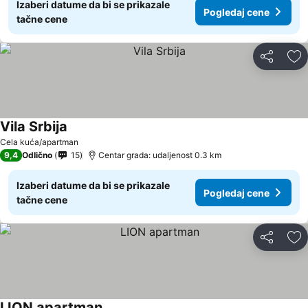
Izaberi datume da bi se prikazale
Pogledaj cene
tačne cene
Deli
Do
Vila Srbija
Pogledaj cene
Cela kuća/apartman
9,4
Odlično
15
Centar grada: udaljenost 0.3 km
Izaberi datume da bi se prikazale
Pogledaj cene
tačne cene
Deli
Do
LION apartman