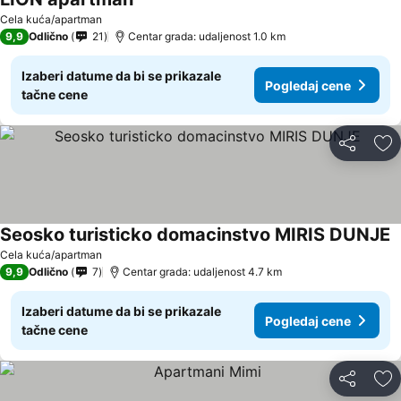
Pogledaj cene
Cela kuća/apartman
9,9
Odlično
21
Centar grada: udaljenost 1.0 km
Izaberi datume da bi se prikazale
Pogledaj cene
tačne cene
Deli
Do
Seosko turisticko domacinstvo MIRIS DUNJE
P
Cela kuća/apartman
9,9
Odlično
7
Centar grada: udaljenost 4.7 km
Izaberi datume da bi se prikazale
Pogledaj cene
tačne cene
Deli
Do