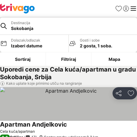
Favoriti
Prijavi
Men
Destinacija
Sokobanja
Dolazak/odlazak
Gosti i sobe
Izaberi datume
2 gosta, 1 soba.
Sortiraj
Filtriraj
Mapa
Uporedi cene za Cela kuća/apartman u gradu
Sokobanja, Srbija
Kako uplate koje primimo utiču na rangiranje
Deli
Do
Apartman Andjelkovic
Pogledaj cene
Cela kuća/apartman