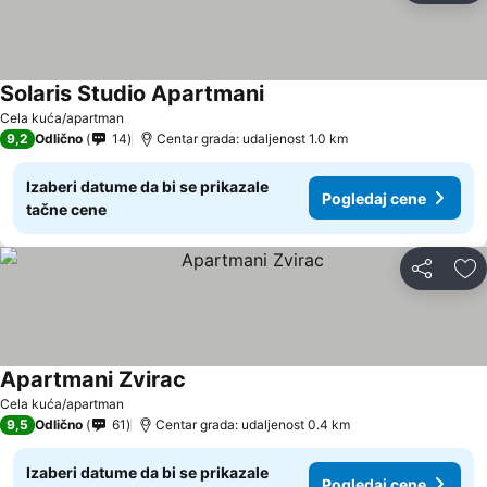
Solaris Studio Apartmani
Pogledaj cene
Cela kuća/apartman
9,2
Odlično
14
Centar grada: udaljenost 1.0 km
Izaberi datume da bi se prikazale
Pogledaj cene
tačne cene
Deli
Do
Apartmani Zvirac
Pogledaj cene
Cela kuća/apartman
9,5
Odlično
61
Centar grada: udaljenost 0.4 km
Izaberi datume da bi se prikazale
Pogledaj cene