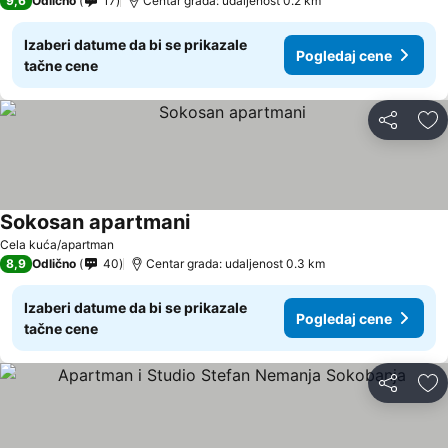
9,6
Odlično
17
Centar grada: udaljenost 0.2 km
Izaberi datume da bi se prikazale
Pogledaj cene
tačne cene
Deli
Do
Sokosan apartmani
Pogledaj cene
Cela kuća/apartman
8,9
Odlično
40
Centar grada: udaljenost 0.3 km
Izaberi datume da bi se prikazale
Pogledaj cene
tačne cene
Deli
Do