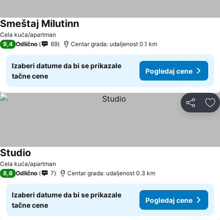
Smeštaj Milutinn
Pogledaj cene
Cela kuća/apartman
9,4
Odlično
69
Centar grada: udaljenost 0.1 km
Izaberi datume da bi se prikazale
Pogledaj cene
tačne cene
Deli
Do
Studio
Pogledaj cene
Cela kuća/apartman
8,6
Odlično
7
Centar grada: udaljenost 0.3 km
Izaberi datume da bi se prikazale
Pogledaj cene
tačne cene