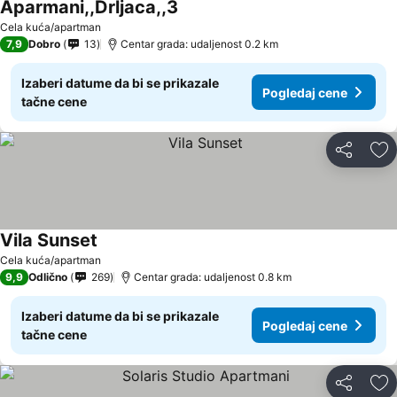
Aparmani,,Drljaca,,3
Pogledaj cene
Cela kuća/apartman
7,9
Dobro
13
Centar grada: udaljenost 0.2 km
Izaberi datume da bi se prikazale
Pogledaj cene
tačne cene
Deli
Do
Vila Sunset
Pogledaj cene
Cela kuća/apartman
9,9
Odlično
269
Centar grada: udaljenost 0.8 km
Izaberi datume da bi se prikazale
Pogledaj cene
tačne cene
Deli
Do