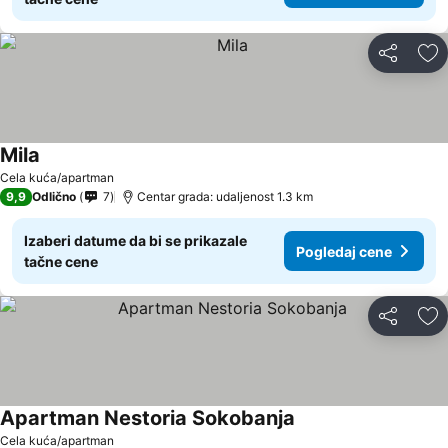
Deli
Do
Mila
Pogledaj cene
Cela kuća/apartman
9,9
Odlično
7
Centar grada: udaljenost 1.3 km
Izaberi datume da bi se prikazale
Pogledaj cene
tačne cene
Deli
Do
Apartman Nestoria Sokobanja
Pogledaj cene
Cela kuća/apartman