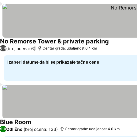
No Remorse Tower & private parking
Pogledaj ce
(broj ocena: 6)
6,4
Centar grada: udaljenost 6.4 km
Izaberi datume da bi se prikazale tačne cene
Blue Room
Pogledaj cene
Odlično
(broj ocena: 133)
9,0
Centar grada: udaljenost 4.0 km