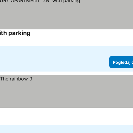
h parking
Pogledaj cene
Pogledaj 