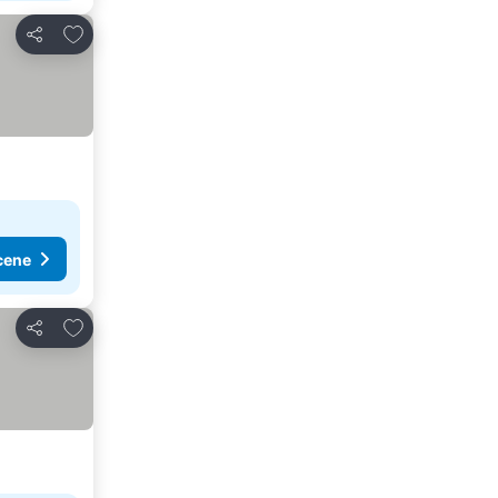
Dodati u favorite
Deli
cene
Dodati u favorite
Deli