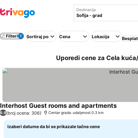
Destinacija
Filteri
1
Sortiraj po
Cena
Lokacija
Besplat
Uporedi cene za Cela kuća/
Interhost Guest rooms and apartments
Pogledaj
(broj ocena: 306)
6,8
Centar grada: udaljenost 0.3 km
Izaberi datume da bi se prikazale tačne cene