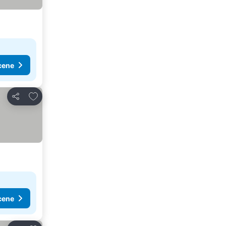
cene
Dodati u favorite
Deli
cene