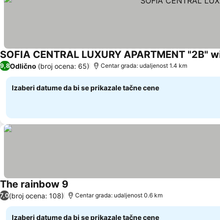
SOFIA CENTRAL LUXURY APARTMENT "2B" wit
Odlično
(broj ocena: 65)
9,8
Centar grada: udaljenost 1.4 km
Izaberi datume da bi se prikazale tačne cene
The rainbow 9
Pogledaj cene
(broj ocena: 108)
7,0
Centar grada: udaljenost 0.6 km
Izaberi datume da bi se prikazale tačne cene