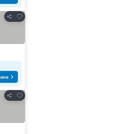
Dodati u favorite
Deli
cene
Dodati u favorite
Deli