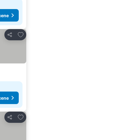
cene
Dodati u favorite
Deli
cene
Dodati u favorite
Deli