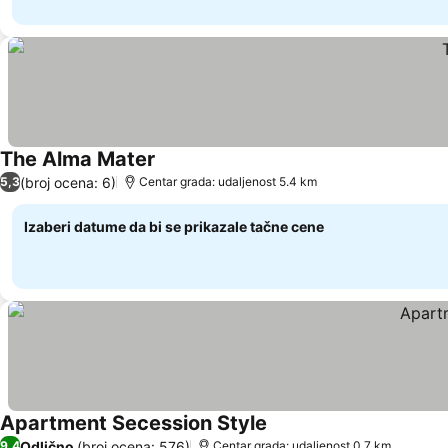
The Alma Mater
Pogledaj cene
(broj ocena: 6)
5,3
Centar grada: udaljenost 5.4 km
Izaberi datume da bi se prikazale tačne cene
Apartment Secession Style
Pogledaj cene
Odlično
(broj ocena: 576)
9,4
Centar grada: udaljenost 0.7 km