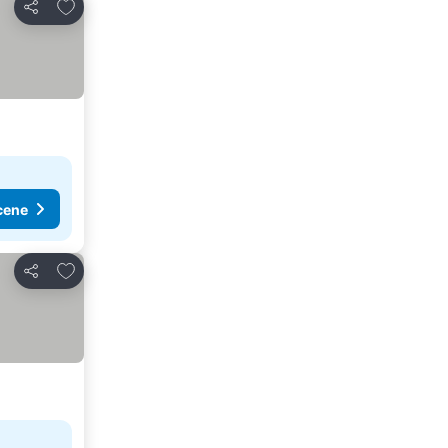
Dodati u favorite
Deli
cene
Dodati u favorite
Deli