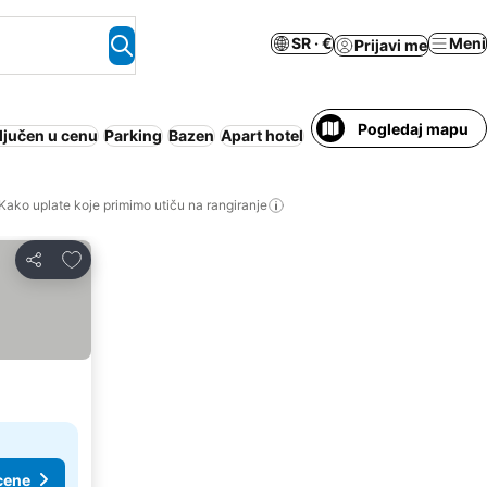
SR · €
Meni
Prijavi me
Pogledaj mapu
ljučen u cenu
Parking
Bazen
Apart hotel
Klimatizacija
Wi-Fi
Pol
Kako uplate koje primimo utiču na rangiranje
Dodati u favorite
Deli
cene