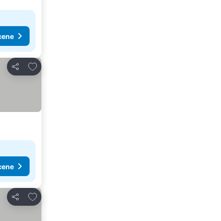
cene
Dodati u favorite
Deli
cene
Dodati u favorite
Deli