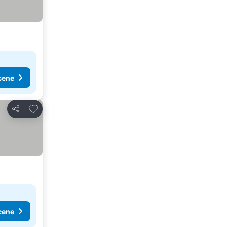
cene
Dodati u favorite
Deli
cene