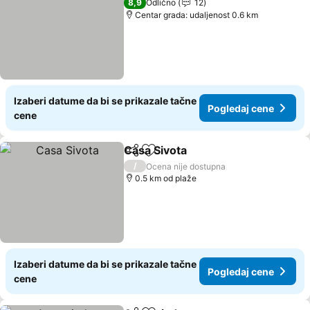
8,9
Odlično
12
Centar grada: udaljenost 0.6 km
Izaberi datume da bi se prikazale tačne
Pogledaj cene
cene
Casa Sivota
Deli
Dodati u favorite
Pogledaj cene
/
Ocena nije dostupna
0.5 km od plaže
Izaberi datume da bi se prikazale tačne
Pogledaj cene
cene