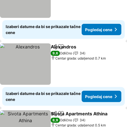
Izaberi datume da bi se prikazale tačne
Pogledaj cene
cene
Alexandros
Deli
Dodati u favorite
Pogledaj cene
9,6
Odlično
34
Centar grada: udaljenost 0.7 km
Izaberi datume da bi se prikazale tačne
Pogledaj cene
cene
Sivota Apartments Athina
Deli
Dodati u favorite
8,9
Odlično
34
Centar grada: udaljenost 0.5 km