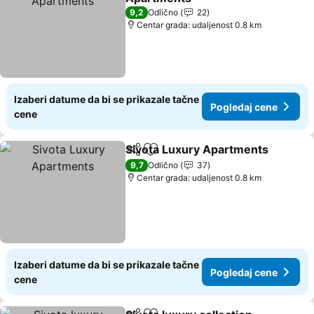
Pogledaj cene
9,2
Odlično
22
Centar grada: udaljenost 0.8 km
Izaberi datume da bi se prikazale tačne
Pogledaj cene
cene
Sivota Luxury Apartments
Deli
Dodati u favorite
9,7
Odlično
37
Centar grada: udaljenost 0.8 km
Izaberi datume da bi se prikazale tačne
Pogledaj cene
cene