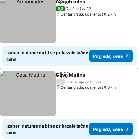
Armoniades
Deli
Dodati u favorite
Pogledaj cene
9,8
Odlično
12
Centar grada: udaljenost 0.2 km
Izaberi datume da bi se prikazale tačne
Pogledaj cene
cene
Casa Matina
Deli
Dodati u favorite
Pogledaj cene
/
Ocena nije dostupna
Centar grada: udaljenost 0.6 km
Izaberi datume da bi se prikazale tačne
Pogledaj cene
cene