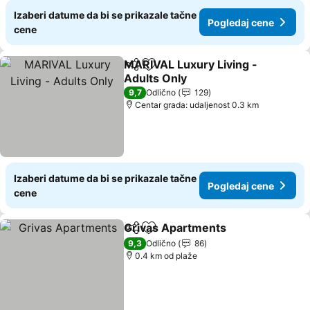
Izaberi datume da bi se prikazale tačne
Pogledaj cene
cene
MARIVAL Luxury Living -
Deli
Dodati u favorite
Adults Only
Pogledaj cene
9,7
Odlično
129
Centar grada: udaljenost 0.3 km
Izaberi datume da bi se prikazale tačne
Pogledaj cene
cene
Grivas Apartments
Deli
Dodati u favorite
Pogleda
9,3
Odlično
86
0.4 km od plaže