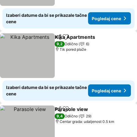
Izaberi datume da bi se prikazale tačne
Pogledaj cene
cene
Kika Apartments
Deli
Dodati u favorite
Pogledaj
9,2
Odlično
6
Tik pored plaže
Izaberi datume da bi se prikazale tačne
Pogledaj cene
cene
Parasole view
Deli
Dodati u favorite
Pogledaj ce
9,4
Odlično
29
Centar grada: udaljenost 0.5 km