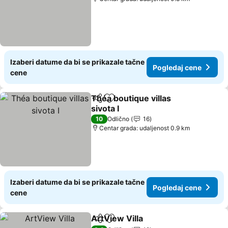
Izaberi datume da bi se prikazale tačne
Pogledaj cene
cene
Théa boutique villas
Deli
Dodati u favorite
sivota I
Pogledaj cene
10
Odlično
16
Centar grada: udaljenost 0.9 km
Izaberi datume da bi se prikazale tačne
Pogledaj cene
cene
ArtView Villa
Deli
Dodati u favorite
Pogledaj cen