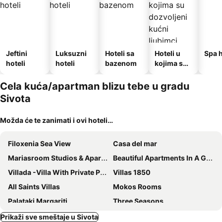
Jeftini
Luksuzni
Hoteli sa
Hoteli u
Spa h
hoteli
hoteli
bazenom
kojima su
dozvoljeni
kućni
Cela kuća/apartman blizu tebe u gradu
ljubimci
Sivota
Možda će te zanimati i ovi hoteli…
Filoxenia Sea View
Casa del mar
Mariasroom Studios & Apartments Flats to Let heart city seaside Spyropoulos
Beautiful Apartments In A Green And Peaceful Area Near The Beach On Corfu Island
Villada -Villa With Private Pool
Villas 1850
All Saints Villas
Mokos Rooms
Palataki Margariti
Three Seasons
Olympic Apartments
Grivas Apartments
Prikaži sve smeštaje u Sivota