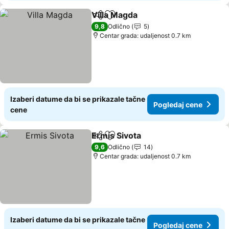
Villa Magda
Deli
Dodati u favorite
Pogledaj cene
9,8
Odlično
5
Centar grada: udaljenost 0.7 km
Izaberi datume da bi se prikazale tačne
Pogledaj cene
cene
Ermis Sivota
Deli
Dodati u favorite
Pogledaj cene
9,6
Odlično
14
Centar grada: udaljenost 0.7 km
Izaberi datume da bi se prikazale tačne
Pogledaj cene