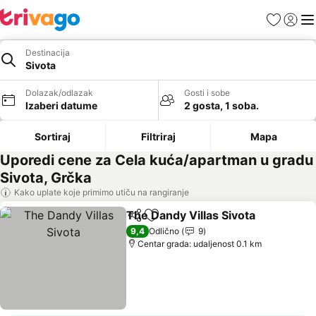
Favoriti
Prijavi
Men
Destinacija
Sivota
Dolazak/odlazak
Gosti i sobe
Izaberi datume
2 gosta, 1 soba.
Sortiraj
Filtriraj
Mapa
Uporedi cene za Cela kuća/apartman u gradu
Sivota, Grčka
Kako uplate koje primimo utiču na rangiranje
The Dandy Villas Sivota
Deli
Dodati u favorite
Po
9,4
Odlično
9
Centar grada: udaljenost 0.1 km