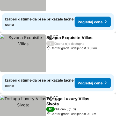
Izaberi datume da bi se prikazale tačne
Pogledaj cene
cene
Syvana Exquisite Villas
Deli
Dodati u favorite
Pog
/
Ocena nije dostupna
Centar grada: udaljenost 0.3 km
Izaberi datume da bi se prikazale tačne
Pogledaj cene
cene
Tortuga Luxury Villas
Deli
Dodati u favorite
Sivota
Pogledaj cene
10
Odlično
3
Centar grada: udaljenost 0.1 km