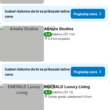
Izaberi datume da bi se prikazale tačne
Pogledaj cene
cene
Anneta Studios
Deli
Dodati u favorite
Pogledaj c
9,6
Odlično
110
0.5 km od plaže
Izaberi datume da bi se prikazale tačne
Pogledaj cene
cene
EMERALD Luxury Living
Deli
Dodati u favorite
Po
9,2
Odlično
12
Centar grada: udaljenost 0.6 km