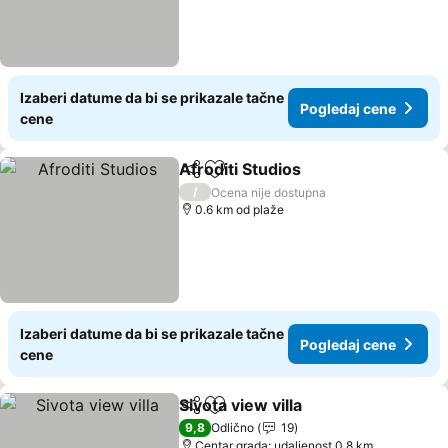
Izaberi datume da bi se prikazale tačne
Pogledaj cene
cene
Afroditi Studios
Deli
Dodati u favorite
Pogledaj c
/
Ocena nije dostupna
0.6 km od plaže
Izaberi datume da bi se prikazale tačne
Pogledaj cene
cene
Sivota view villa
Deli
Dodati u favorite
Pogledaj c
9,8
Odlično
19
Centar grada: udaljenost 0.8 km