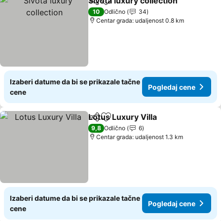
Sivota luxury collection
Deli
Dodati u favorite
Pog
10
Odlično
34
Centar grada: udaljenost 0.8 km
Izaberi datume da bi se prikazale tačne
Pogledaj cene
cene
Lotus Luxury Villa
Deli
Dodati u favorite
Pogledaj
9,8
Odlično
6
Centar grada: udaljenost 1.3 km
Izaberi datume da bi se prikazale tačne
Pogledaj cene
cene