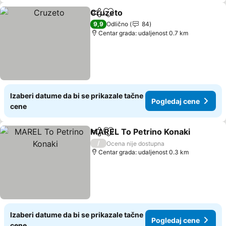
Cruzeto
Deli
Dodati u favorite
Pogledaj cene
9,9
Odlično
84
Centar grada: udaljenost 0.7 km
Izaberi datume da bi se prikazale tačne
Pogledaj cene
cene
MAREL To Petrino Konaki
Deli
Dodati u favorite
/
Ocena nije dostupna
Centar grada: udaljenost 0.3 km
Izaberi datume da bi se prikazale tačne
Pogledaj cene
cene