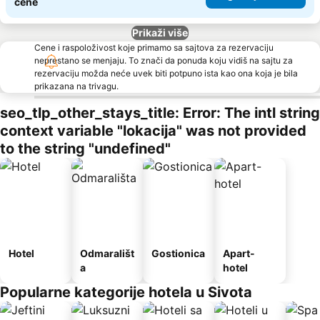
cene
Prikaži više
Cene i raspoloživost koje primamo sa sajtova za rezervaciju
neprestano se menjaju. To znači da ponuda koju vidiš na sajtu za
rezervaciju možda neće uvek biti potpuno ista kao ona koja je bila
prikazana na trivagu.
seo_tlp_other_stays_title: Error: The intl string
context variable "lokacija" was not provided
to the string "undefined"
Hotel
Odmarališt
Gostionica
Apart-
a
hotel
Popularne kategorije hotela u Sivota