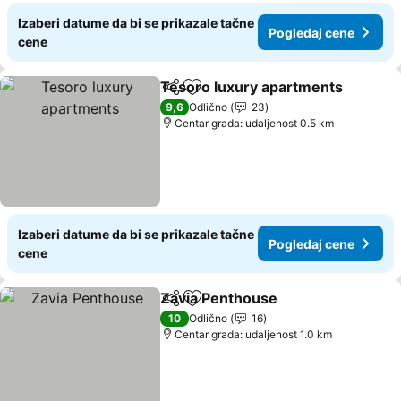
Izaberi datume da bi se prikazale tačne
Pogledaj cene
cene
Tesoro luxury apartments
Deli
Dodati u favorite
9,6
Odlično
23
Centar grada: udaljenost 0.5 km
Izaberi datume da bi se prikazale tačne
Pogledaj cene
cene
Zavia Penthouse
Deli
Dodati u favorite
Pogledaj 
10
Odlično
16
Centar grada: udaljenost 1.0 km