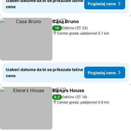
Izaberi datume da bi se prikazale tačne
Pogledaj cene
cene
Casa Bruno
Deli
Dodati u favorite
Pogledaj cene
10
Odlično
23
Centar grada: udaljenost 0.7 km
Izaberi datume da bi se prikazale tačne
Pogledaj cene
cene
Elena's House
Deli
Dodati u favorite
Pogledaj ce
9,2
Odlično
16
Centar grada: udaljenost 0.9 km