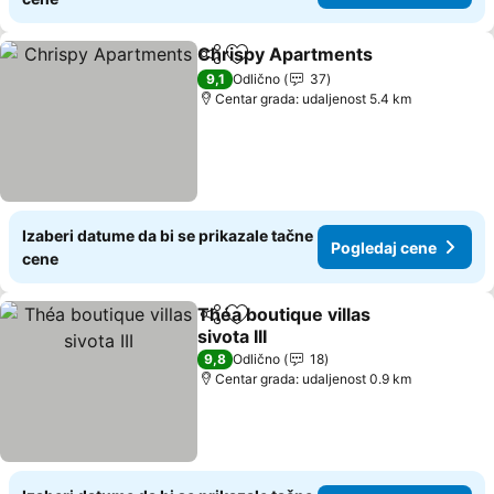
Chrispy Apartments
Deli
Dodati u favorite
Pogle
9,1
Odlično
37
Centar grada: udaljenost 5.4 km
Izaberi datume da bi se prikazale tačne
Pogledaj cene
cene
Théa boutique villas
Deli
Dodati u favorite
sivota III
Pogledaj cene
9,8
Odlično
18
Centar grada: udaljenost 0.9 km