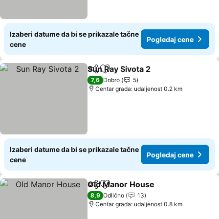
Izaberi datume da bi se prikazale tačne
Pogledaj cene
cene
Sun Ray Sivota 2
Deli
Dodati u favorite
Pogledaj 
7,6
Dobro
5
Centar grada: udaljenost 0.2 km
Izaberi datume da bi se prikazale tačne
Pogledaj cene
cene
Old Manor House
Deli
Dodati u favorite
Pogledaj
8,9
Odlično
13
Centar grada: udaljenost 0.8 km