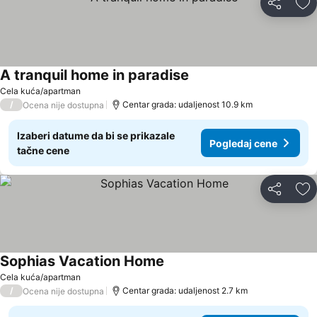
Deli
Do
A tranquil home in paradise
Cela kuća/apartman
/
Centar grada: udaljenost 10.9 km
Ocena nije dostupna
Izaberi datume da bi se prikazale
Pogledaj cene
tačne cene
Deli
Do
Sophias Vacation Home
Cela kuća/apartman
/
Centar grada: udaljenost 2.7 km
Ocena nije dostupna