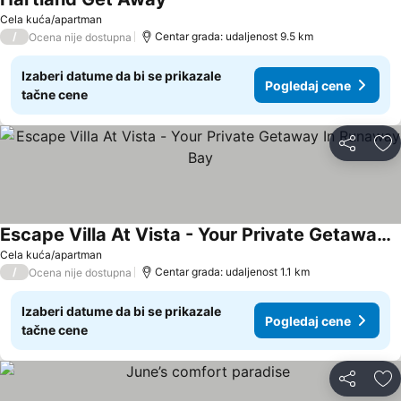
Cela kuća/apartman
/
Centar grada: udaljenost 9.5 km
Ocena nije dostupna
Izaberi datume da bi se prikazale
Pogledaj cene
tačne cene
Deli
Do
Escape Villa At Vista - Your Private Getaway In Runaway Bay
Cela kuća/apartman
/
Centar grada: udaljenost 1.1 km
Ocena nije dostupna
Izaberi datume da bi se prikazale
Pogledaj cene
tačne cene
Deli
Do