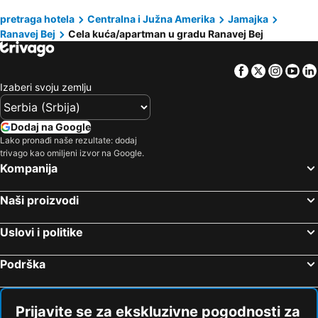
pretraga hotela
Centralna i Južna Amerika
Jamajka
Ranavej Bej
Cela kuća/apartman u gradu Ranavej Bej
Facebook
Twitter
Insta
Yo
Izaberi svoju zemlju
Dodaj na Google
Lako pronađi naše rezultate: dodaj
trivago kao omiljeni izvor na Google.
Kompanija
Naši proizvodi
Uslovi i politike
Podrška
Prijavite se za ekskluzivne pogodnosti za