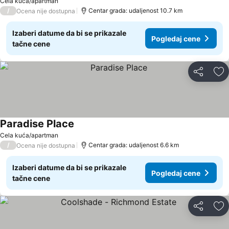
Cela kuća/apartman
/
Centar grada: udaljenost 10.7 km
Ocena nije dostupna
Izaberi datume da bi se prikazale
Pogledaj cene
tačne cene
Deli
Do
Paradise Place
Cela kuća/apartman
/
Centar grada: udaljenost 6.6 km
Ocena nije dostupna
Izaberi datume da bi se prikazale
Pogledaj cene
tačne cene
Deli
Do