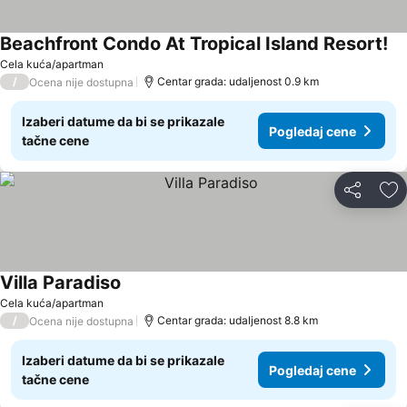
Beachfront Condo At Tropical Island Resort!
Cela kuća/apartman
/
Centar grada: udaljenost 0.9 km
Ocena nije dostupna
Izaberi datume da bi se prikazale
Pogledaj cene
tačne cene
Deli
Do
Villa Paradiso
Cela kuća/apartman
/
Centar grada: udaljenost 8.8 km
Ocena nije dostupna
Izaberi datume da bi se prikazale
Pogledaj cene
tačne cene