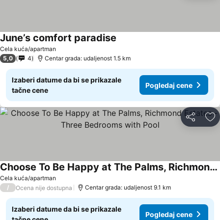
June’s comfort paradise
Cela kuća/apartman
5,0
4
Centar grada: udaljenost 1.5 km
Izaberi datume da bi se prikazale
Pogledaj cene
tačne cene
Deli
Do
Choose To Be Happy at The Palms, Richmond Estates - Three Bedrooms with Pool
Cela kuća/apartman
/
Centar grada: udaljenost 9.1 km
Ocena nije dostupna
Izaberi datume da bi se prikazale
Pogledaj cene
tačne cene