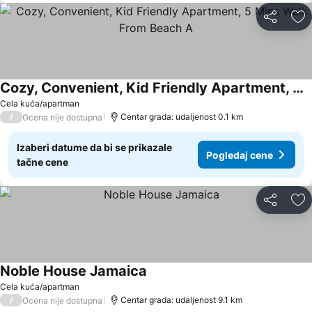
Deli
Do
Cozy, Convenient, Kid Friendly Apartment, 5 Mins Walk From Beach A
Cela kuća/apartman
/
Centar grada: udaljenost 0.1 km
Ocena nije dostupna
Izaberi datume da bi se prikazale
Pogledaj cene
tačne cene
Deli
Do
Noble House Jamaica
Cela kuća/apartman
/
Centar grada: udaljenost 9.1 km
Ocena nije dostupna