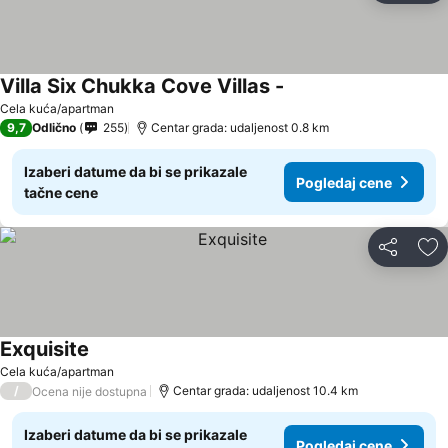
Villa Six Chukka Cove Villas -
Cela kuća/apartman
9,7
Odlično
255
Centar grada: udaljenost 0.8 km
Izaberi datume da bi se prikazale
Pogledaj cene
tačne cene
Deli
Do
Exquisite
Cela kuća/apartman
/
Centar grada: udaljenost 10.4 km
Ocena nije dostupna
Izaberi datume da bi se prikazale
Pogledaj cene