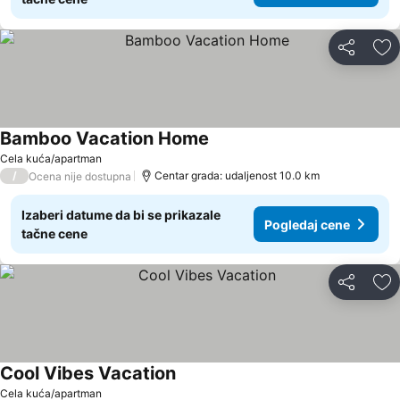
Deli
Do
Bamboo Vacation Home
Cela kuća/apartman
/
Centar grada: udaljenost 10.0 km
Ocena nije dostupna
Izaberi datume da bi se prikazale
Pogledaj cene
tačne cene
Deli
Do
Cool Vibes Vacation
Cela kuća/apartman