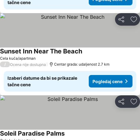
tačne cene
Deli
Do
Sunset Inn Near The Beach
Cela kuća/apartman
/
Centar grada: udaljenost 2.7 km
Ocena nije dostupna
Izaberi datume da bi se prikazale
Pogledaj cene
tačne cene
Deli
Do
Soleil Paradise Palms