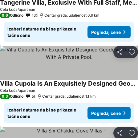
Tangerine Villa, Exclusive With Full Staff, Members Beach, Fabulous Ocean Views
Cela kuća/apartman
9,6
Odlično
13
Centar grada: udaljenost 0.9 km
Izaberi datume da bi se prikazale
Pogledaj cene
tačne cene
Deli
Do
Villa Cupola Is An Exquisitely Designed Geodesic Dome With A Private Pool.
Cela kuća/apartman
9,3
Odlično
5
Centar grada: udaljenost 1.1 km
Izaberi datume da bi se prikazale
Pogledaj cene
tačne cene
Deli
Do