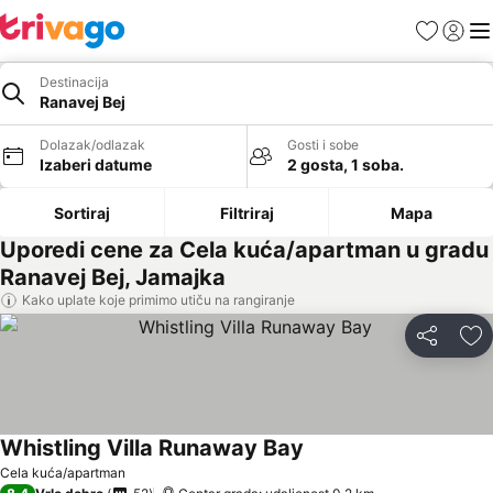
Favoriti
Prijavi
Men
Destinacija
Ranavej Bej
Dolazak/odlazak
Gosti i sobe
Izaberi datume
2 gosta, 1 soba.
Sortiraj
Filtriraj
Mapa
Uporedi cene za Cela kuća/apartman u gradu
Ranavej Bej, Jamajka
Kako uplate koje primimo utiču na rangiranje
Deli
Do
Whistling Villa Runaway Bay
Cela kuća/apartman