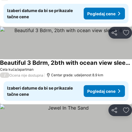
Izaberi datume da bi se prikazale
Pogledaj cene
tačne cene
Deli
Do
Beautiful 3 Bdrm, 2bth with ocean view sleeps 6
Cela kuća/apartman
/
Centar grada: udaljenost 8.9 km
Ocena nije dostupna
Izaberi datume da bi se prikazale
Pogledaj cene
tačne cene
Deli
Do