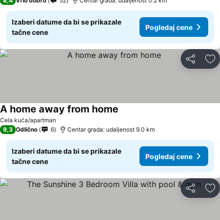
8,4
Vrlo dobro
52
Centar grada: udaljenost 0.2 km
Izaberi datume da bi se prikazale
Pogledaj cene
tačne cene
Deli
Do
A home away from home
Cela kuća/apartman
9,3
Odlično
6
Centar grada: udaljenost 9.0 km
Izaberi datume da bi se prikazale
Pogledaj cene
tačne cene
Deli
Do