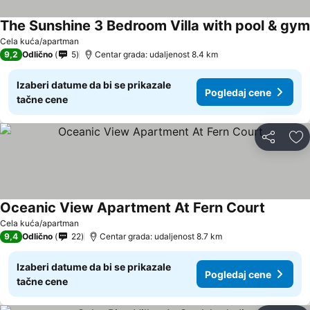
The Sunshine 3 Bedroom Villa with pool & gym
Cela kuća/apartman
9,2
Odlično
5
Centar grada: udaljenost 8.4 km
Izaberi datume da bi se prikazale
Pogledaj cene
tačne cene
Deli
Do
Oceanic View Apartment At Fern Court
Cela kuća/apartman
9,4
Odlično
22
Centar grada: udaljenost 8.7 km
Izaberi datume da bi se prikazale
Pogledaj cene
tačne cene