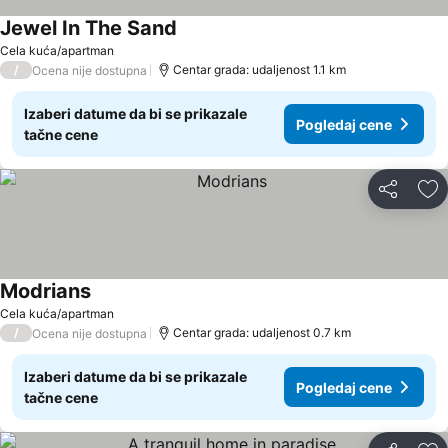
Jewel In The Sand
Cela kuća/apartman
/
Centar grada: udaljenost 1.1 km
Ocena nije dostupna
Izaberi datume da bi se prikazale
Pogledaj cene
tačne cene
Deli
Do
Modrians
Cela kuća/apartman
/
Centar grada: udaljenost 0.7 km
Ocena nije dostupna
Izaberi datume da bi se prikazale
Pogledaj cene
tačne cene