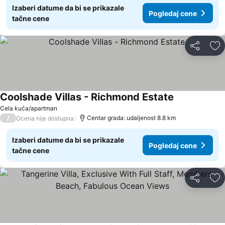
Izaberi datume da bi se prikazale
Pogledaj cene
tačne cene
Deli
Do
Coolshade Villas - Richmond Estate
Cela kuća/apartman
/
Centar grada: udaljenost 8.8 km
Ocena nije dostupna
Izaberi datume da bi se prikazale
Pogledaj cene
tačne cene
Deli
Do