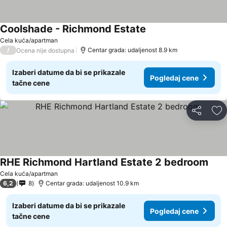
Coolshade - Richmond Estate
Cela kuća/apartman
/
Centar grada: udaljenost 8.9 km
Ocena nije dostupna
Izaberi datume da bi se prikazale
Pogledaj cene
tačne cene
Deli
Do
RHE Richmond Hartland Estate 2 bedroom
Cela kuća/apartman
6,2
8
Centar grada: udaljenost 10.9 km
Izaberi datume da bi se prikazale
Pogledaj cene
tačne cene