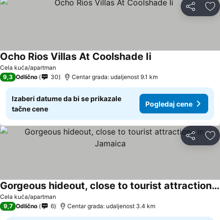
Deli
Do
Ocho Rios Villas At Coolshade Ii
Cela kuća/apartman
9,3
Odlično
30
Centar grada: udaljenost 9.1 km
Izaberi datume da bi se prikazale
Pogledaj cene
tačne cene
Deli
Do
Gorgeous hideout, close to tourist attractions in Jamaica
Cela kuća/apartman
9,7
Odlično
6
Centar grada: udaljenost 3.4 km