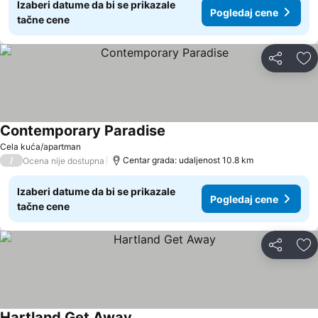
Izaberi datume da bi se prikazale
Pogledaj cene
tačne cene
Deli
Do
Contemporary Paradise
Cela kuća/apartman
/
Centar grada: udaljenost 10.8 km
Ocena nije dostupna
Izaberi datume da bi se prikazale
Pogledaj cene
tačne cene
Deli
Do
Hartland Get Away