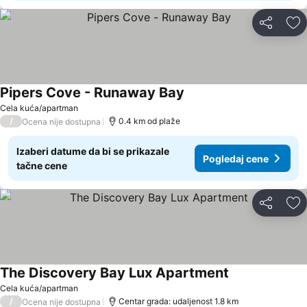
Deli
Do
Pipers Cove - Runaway Bay
Cela kuća/apartman
/
0.4 km od plaže
Ocena nije dostupna
Izaberi datume da bi se prikazale
Pogledaj cene
tačne cene
Deli
Do
The Discovery Bay Lux Apartment
Cela kuća/apartman
/
Centar grada: udaljenost 1.8 km
Ocena nije dostupna