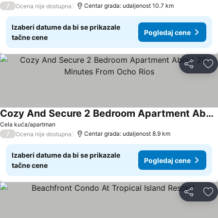
/
Centar grada: udaljenost 10.7 km
Ocena nije dostupna
Izaberi datume da bi se prikazale
Pogledaj cene
tačne cene
Deli
Do
Cozy And Secure 2 Bedroom Apartment About 20 Minutes From Ocho Rios
Cela kuća/apartman
/
Centar grada: udaljenost 8.9 km
Ocena nije dostupna
Izaberi datume da bi se prikazale
Pogledaj cene
tačne cene
Deli
Do