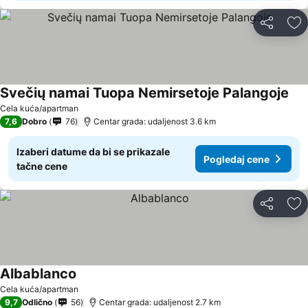
Deli
Do
Svečių namai Tuopa Nemirsetoje Palangoje
Cela kuća/apartman
7,6
Dobro
76
Centar grada: udaljenost 3.6 km
Izaberi datume da bi se prikazale
Pogledaj cene
tačne cene
Deli
Do
Albablanco
Cela kuća/apartman
9,7
Odlično
56
Centar grada: udaljenost 2.7 km