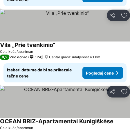
Deli
Do
Vila „Prie tvenkinio“
Cela kuća/apartman
8,2
Vrlo dobro
124
Centar grada: udaljenost 4.1 km
Izaberi datume da bi se prikazale
Pogledaj cene
tačne cene
Deli
Do
OCEAN BRIZ-Apartamentai Kunigiškėse
Cela kuća/apartman