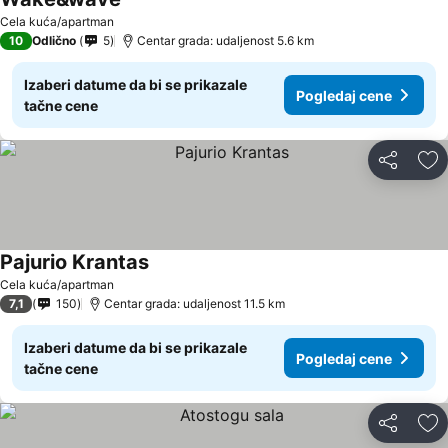
Cela kuća/apartman
10
Odlično
5
Centar grada: udaljenost 5.6 km
Izaberi datume da bi se prikazale
Pogledaj cene
tačne cene
Deli
Do
Pajurio Krantas
Cela kuća/apartman
7,1
150
Centar grada: udaljenost 11.5 km
Izaberi datume da bi se prikazale
Pogledaj cene
tačne cene
Deli
Do