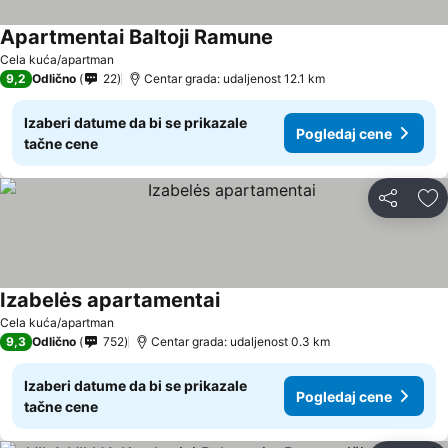
Apartmentai Baltoji Ramune
Cela kuća/apartman
9,2
Odlično
22
Centar grada: udaljenost 12.1 km
Izaberi datume da bi se prikazale
Pogledaj cene
tačne cene
Deli
Do
Izabelės apartamentai
Cela kuća/apartman
9,3
Odlično
752
Centar grada: udaljenost 0.3 km
Izaberi datume da bi se prikazale
Pogledaj cene
tačne cene