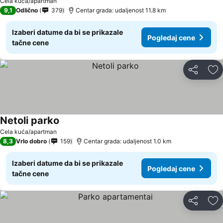
Cela kuća/apartman
9,1
Odlično
379
Centar grada: udaljenost 11.8 km
Izaberi datume da bi se prikazale
Pogledaj cene
tačne cene
Deli
Do
Netoli parko
Cela kuća/apartman
8,3
Vrlo dobro
159
Centar grada: udaljenost 1.0 km
Izaberi datume da bi se prikazale
Pogledaj cene
tačne cene
Deli
Do