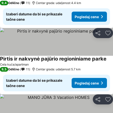
9,4
Odlično
11
Centar grada: udaljenost 4.4 km
Izaberi datume da bi se prikazale
Pogledaj cene
tačne cene
Deli
Do
Pirtis ir nakvynė pajūrio regioniniame parke
Cela kuća/apartman
9,5
Odlično
11
Centar grada: udaljenost 5.7 km
Izaberi datume da bi se prikazale
Pogledaj cene
tačne cene
Deli
Do