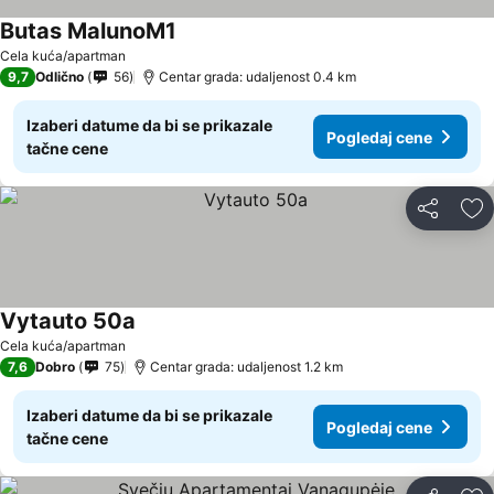
Butas MalunoM1
Cela kuća/apartman
9,7
Odlično
56
Centar grada: udaljenost 0.4 km
Izaberi datume da bi se prikazale
Pogledaj cene
tačne cene
Deli
Do
Vytauto 50a
Cela kuća/apartman
7,6
Dobro
75
Centar grada: udaljenost 1.2 km
Izaberi datume da bi se prikazale
Pogledaj cene
tačne cene