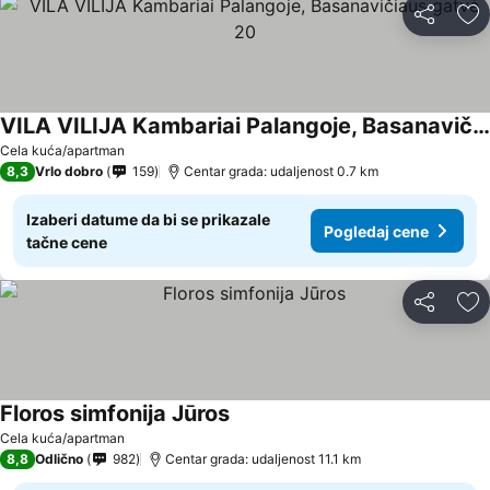
Deli
Do
VILA VILIJA Kambariai Palangoje, Basanavičiaus gatvė 20
Cela kuća/apartman
8,3
Vrlo dobro
159
Centar grada: udaljenost 0.7 km
Izaberi datume da bi se prikazale
Pogledaj cene
tačne cene
Deli
Do
Floros simfonija Jūros
Cela kuća/apartman
8,8
Odlično
982
Centar grada: udaljenost 11.1 km