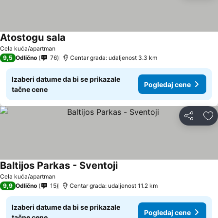
Atostogu sala
Cela kuća/apartman
9,5
Odlično
76
Centar grada: udaljenost 3.3 km
Izaberi datume da bi se prikazale
Pogledaj cene
tačne cene
Deli
Do
Baltijos Parkas - Sventoji
Cela kuća/apartman
9,9
Odlično
15
Centar grada: udaljenost 11.2 km
Izaberi datume da bi se prikazale
Pogledaj cene
tačne cene