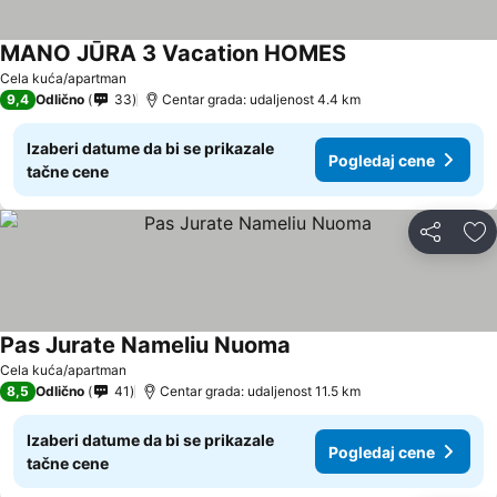
MANO JŪRA 3 Vacation HOMES
Cela kuća/apartman
9,4
Odlično
33
Centar grada: udaljenost 4.4 km
Izaberi datume da bi se prikazale
Pogledaj cene
tačne cene
Deli
Do
Pas Jurate Nameliu Nuoma
Cela kuća/apartman
8,5
Odlično
41
Centar grada: udaljenost 11.5 km
Izaberi datume da bi se prikazale
Pogledaj cene
tačne cene