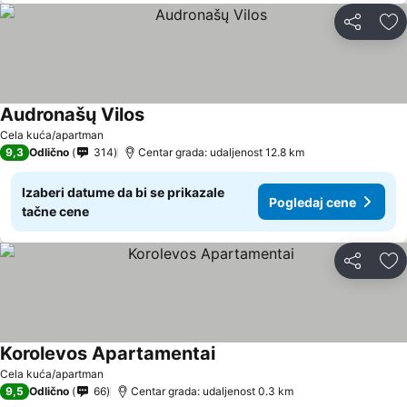
Deli
Do
Audronašų Vilos
Cela kuća/apartman
9,3
Odlično
314
Centar grada: udaljenost 12.8 km
Izaberi datume da bi se prikazale
Pogledaj cene
tačne cene
Deli
Do
Korolevos Apartamentai
Cela kuća/apartman
9,5
Odlično
66
Centar grada: udaljenost 0.3 km