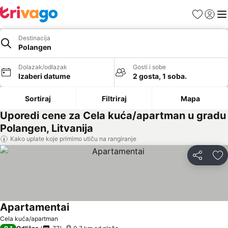
Favoriti
Prijavi
Men
Destinacija
Polangen
Dolazak/odlazak
Gosti i sobe
Izaberi datume
2 gosta, 1 soba.
Sortiraj
Filtriraj
Mapa
Uporedi cene za Cela kuća/apartman u gradu
Polangen, Litvanija
Kako uplate koje primimo utiču na rangiranje
Deli
Do
Apartamentai
Cela kuća/apartman