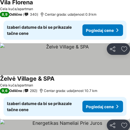
Vila Florena
Cela kuća/apartman
8,9
Odlično
340
Centar grada: udaljenost 0.9 km
Izaberi datume da bi se prikazale
Pogledaj cene
tačne cene
Deli
Do
Želvė Village & SPA
Cela kuća/apartman
9,6
Odlično
292
Centar grada: udaljenost 10.7 km
Izaberi datume da bi se prikazale
Pogledaj cene
tačne cene
Deli
Do