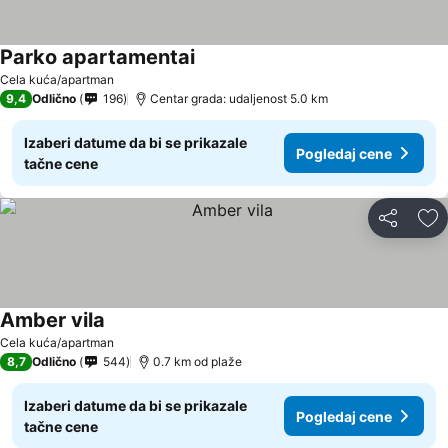
Parko apartamentai
Cela kuća/apartman
9,4
Odlično
196
Centar grada: udaljenost 5.0 km
Izaberi datume da bi se prikazale
Pogledaj cene
tačne cene
Deli
Do
Amber vila
Cela kuća/apartman
8,7
Odlično
544
0.7 km od plaže
Izaberi datume da bi se prikazale
Pogledaj cene
tačne cene