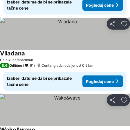
Izaberi datume da bi se prikazale
Pogledaj cene
tačne cene
Deli
Do
Viladana
Cela kuća/apartman
8,6
Odlično
91
Centar grada: udaljenost 0.5 km
Izaberi datume da bi se prikazale
Pogledaj cene
tačne cene
Deli
Do
Wake&wave