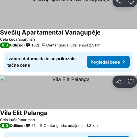
Deli
Do
Svečių Apartamentai Vanagupėje
Cela kuća/apartman
9,3
Odlično
102
Centar grada: udaljenost 2.5 km
Izaberi datume da bi se prikazale
Pogledaj cene
tačne cene
Deli
Do
Vila Elit Palanga
Cela kuća/apartman
9,0
Odlično
71
Centar grada: udaljenost 1.3 km