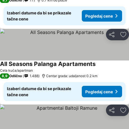
9,1
Odlično
77
0.7 km od plaže
Izaberi datume da bi se prikazale
Pogledaj cene
tačne cene
Deli
Do
All Seasons Palanga Apartaments
Cela kuća/apartman
8,9
Odlično
1.488
Centar grada: udaljenost 0.2 km
Izaberi datume da bi se prikazale
Pogledaj cene
tačne cene
Deli
Do