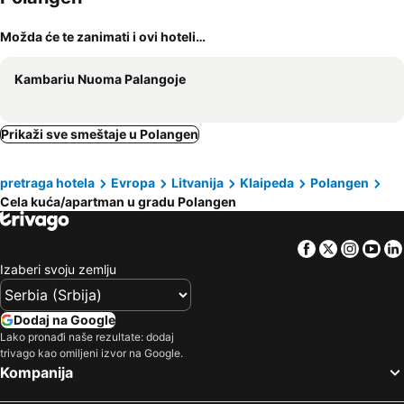
Možda će te zanimati i ovi hoteli…
Kambariu Nuoma Palangoje
Prikaži sve smeštaje u Polangen
pretraga hotela
Evropa
Litvanija
Klaipeda
Polangen
Cela kuća/apartman u gradu Polangen
Facebook
Twitter
Insta
Yo
Izaberi svoju zemlju
Dodaj na Google
Lako pronađi naše rezultate: dodaj
trivago kao omiljeni izvor na Google.
Kompanija