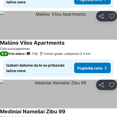
tačne cene
Deli
Do
Malūno Vilos Apartments
Cela kuća/apartman
8,0
Vrlo dobro
118
Centar grada: udaljenost 0.3 km
Izaberi datume da bi se prikazale
Pogledaj cene
tačne cene
Deli
Do
Mediniai Nameliai Zibu 99