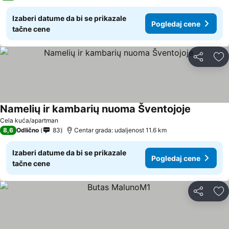
Izaberi datume da bi se prikazale
Pogledaj cene
tačne cene
Deli
Do
Namelių ir kambarių nuoma Šventojoje
Cela kuća/apartman
8,6
Odlično
83
Centar grada: udaljenost 11.6 km
Izaberi datume da bi se prikazale
Pogledaj cene
tačne cene
Deli
Do