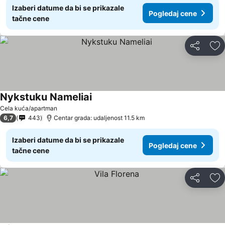
Izaberi datume da bi se prikazale
Pogledaj cene
tačne cene
Deli
Do
Nykstuku Nameliai
Cela kuća/apartman
6,7
443
Centar grada: udaljenost 11.5 km
Izaberi datume da bi se prikazale
Pogledaj cene
tačne cene
Deli
Do