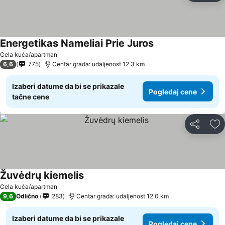
Energetikas Nameliai Prie Juros
Cela kuća/apartman
6,6
775
Centar grada: udaljenost 12.3 km
Izaberi datume da bi se prikazale
Pogledaj cene
tačne cene
Deli
Do
Žuvėdrų kiemelis
Cela kuća/apartman
9,6
Odlično
283
Centar grada: udaljenost 12.0 km
Izaberi datume da bi se prikazale
Pogledaj cene