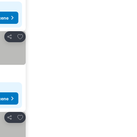
cene
Dodati u favorite
Deli
cene
Dodati u favorite
Deli