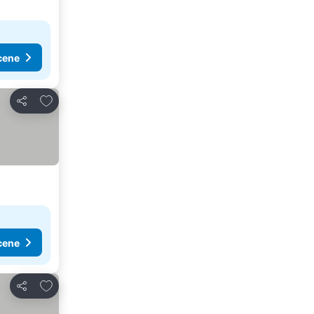
cene
Dodati u favorite
Deli
cene
Dodati u favorite
Deli