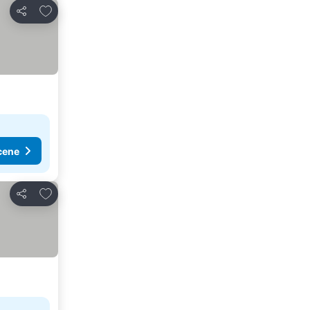
Dodati u favorite
Deli
cene
Dodati u favorite
Deli