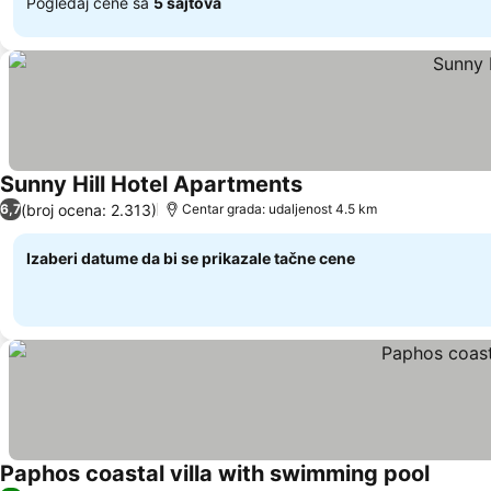
Pogledaj cene sa
5 sajtova
Sunny Hill Hotel Apartments
(broj ocena: 2.313)
6,7
Centar grada: udaljenost 4.5 km
Izaberi datume da bi se prikazale tačne cene
Paphos coastal villa with swimming pool