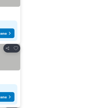
cene
Dodati u favorite
Deli
cene