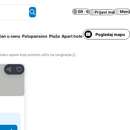
SR · €
Meni
Prijavi me
Pogledaj mapu
čen u cenu
Polupansion
Plaža
Apart hotel
Odmaralište
Besplatn
Kako uplate koje primimo utiču na rangiranje
Dodati u favorite
Deli