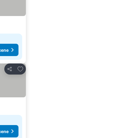
cene
Dodati u favorite
Deli
cene