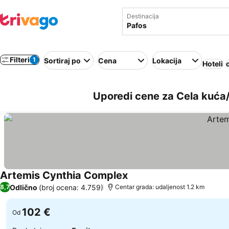
Destinacija
Filteri
1
Sortiraj po
Cena
Lokacija
Hoteli
Uporedi cene za Cela kuća
Artemis Cynthia Complex
Odlično
(broj ocena: 4.759)
8,7
Centar grada: udaljenost 1.2 km
102 €
Od