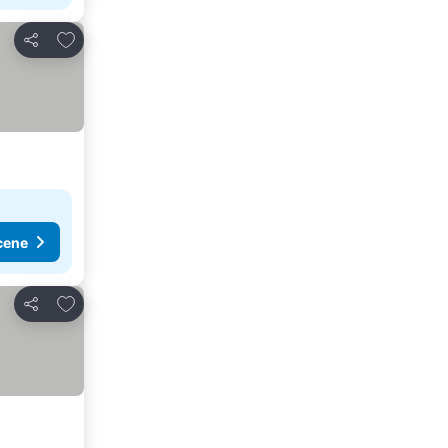
Dodati u favorite
Deli
cene
Dodati u favorite
Deli