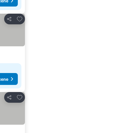
cene
Dodati u favorite
Deli
cene
Dodati u favorite
Deli