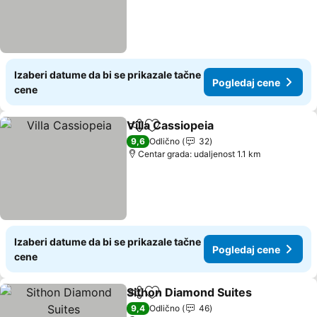
Izaberi datume da bi se prikazale tačne
Pogledaj cene
cene
Villa Cassiopeia
Deli
Dodati u favorite
9,6
Odlično
32
Centar grada: udaljenost 1.1 km
Izaberi datume da bi se prikazale tačne
Pogledaj cene
cene
Sithon Diamond Suites
Deli
Dodati u favorite
9,4
Odlično
46