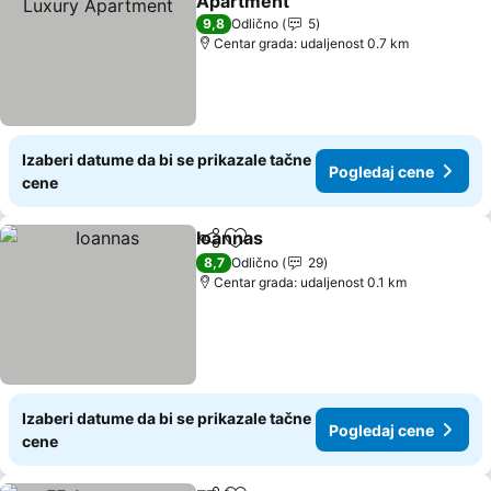
Apartment
9,8
Odlično
5
Centar grada: udaljenost 0.7 km
Izaberi datume da bi se prikazale tačne
Pogledaj cene
cene
Ioannas
Deli
Dodati u favorite
8,7
Odlično
29
Centar grada: udaljenost 0.1 km
Izaberi datume da bi se prikazale tačne
Pogledaj cene
cene