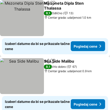
Mezoneta Dipla Sten
Deli
Dodati u favorite
Thalassa
9,1
Odlično
13
Centar grada: udaljenost 1.0 km
Izaberi datume da bi se prikazale tačne
Pogledaj cene
cene
Sea Side Malibu
Deli
Dodati u favorite
8,1
Vrlo dobro
67
Centar grada: udaljenost 0.9 km
Izaberi datume da bi se prikazale tačne
Pogledaj cene
cene