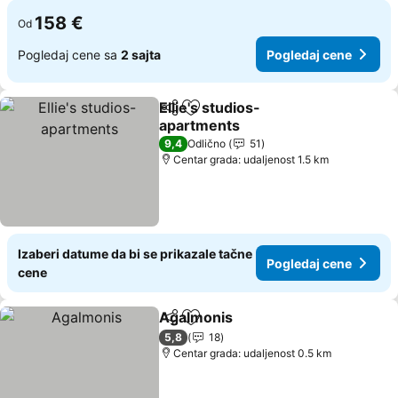
158 €
Od
Pogledaj cene sa
2 sajta
Pogledaj cene
Ellie's studios-
Deli
Dodati u favorite
apartments
9,4
Odlično
51
Centar grada: udaljenost 1.5 km
Izaberi datume da bi se prikazale tačne
Pogledaj cene
cene
Agalmonis
Deli
Dodati u favorite
5,8
18
Centar grada: udaljenost 0.5 km