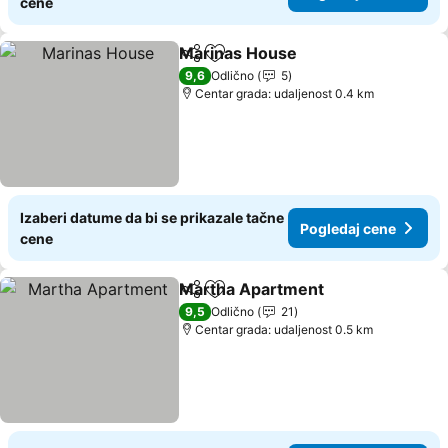
cene
Marinas House
Deli
Dodati u favorite
9,6
Odlično
5
Centar grada: udaljenost 0.4 km
Izaberi datume da bi se prikazale tačne
Pogledaj cene
cene
Martha Apartment
Deli
Dodati u favorite
9,5
Odlično
21
Centar grada: udaljenost 0.5 km