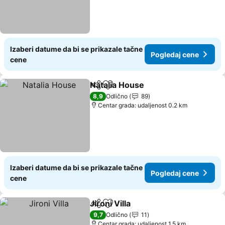
Izaberi datume da bi se prikazale tačne
Pogledaj cene
cene
Natalia House
Deli
Dodati u favorite
8,9
Odlično
89
Centar grada: udaljenost 0.2 km
Izaberi datume da bi se prikazale tačne
Pogledaj cene
cene
Jironi Villa
Deli
Dodati u favorite
9,7
Odlično
11
Centar grada: udaljenost 1.5 km