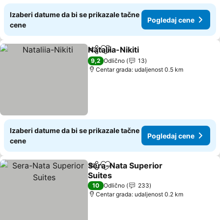
Izaberi datume da bi se prikazale tačne
Pogledaj cene
cene
Nataliia-Nikiti
Deli
Dodati u favorite
9,2
Odlično
13
Centar grada: udaljenost 0.5 km
Izaberi datume da bi se prikazale tačne
Pogledaj cene
cene
Sera-Nata Superior
Deli
Dodati u favorite
Suites
10
Odlično
233
Centar grada: udaljenost 0.2 km