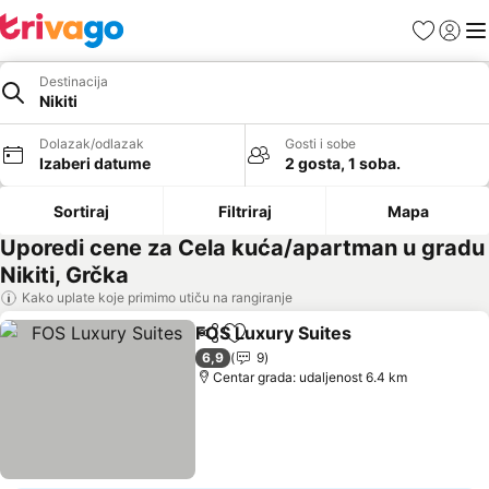
Favoriti
Prijavi
Men
Destinacija
Nikiti
Dolazak/odlazak
Gosti i sobe
Izaberi datume
2 gosta, 1 soba.
Sortiraj
Filtriraj
Mapa
Uporedi cene za Cela kuća/apartman u gradu
Nikiti, Grčka
Kako uplate koje primimo utiču na rangiranje
FOS Luxury Suites
Deli
Dodati u favorite
6,9
9
Centar grada: udaljenost 6.4 km