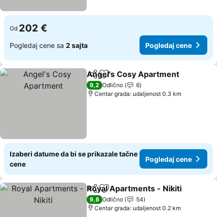
202 €
Od
Pogledaj cene sa
2 sajta
Pogledaj cene
Angel's Cosy Apartment
Deli
Dodati u favorite
9,2
Odlično
6
Centar grada: udaljenost 0.3 km
Izaberi datume da bi se prikazale tačne
Pogledaj cene
cene
Royal Apartments - Nikiti
Deli
Dodati u favorite
9,8
Odlično
54
Centar grada: udaljenost 0.2 km