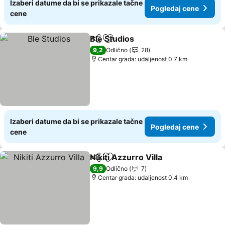
Izaberi datume da bi se prikazale tačne
Pogledaj cene
cene
Ble Studios
Deli
Dodati u favorite
9,2
Odlično
28
Centar grada: udaljenost 0.7 km
Izaberi datume da bi se prikazale tačne
Pogledaj cene
cene
Nikiti Azzurro Villa
Deli
Dodati u favorite
9,9
Odlično
7
Centar grada: udaljenost 0.4 km