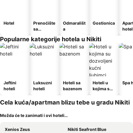
Hotel
Prenoćište
Odmarališt
Gostionica
Apar
sa
a
hotel
doručkom
Popularne kategorije hotela u Nikiti
Jeftini
Luksuzni
Hoteli sa
Hoteli u
Spa h
hoteli
hoteli
bazenom
kojima su
dozvoljeni
kućni
Cela kuća/apartman blizu tebe u gradu Nikiti
ljubimci
Možda će te zanimati i ovi hoteli…
Xenios Zeus
Nikiti Seafront Blue