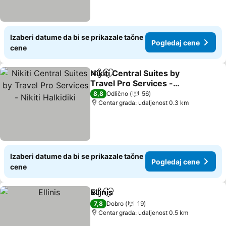
Izaberi datume da bi se prikazale tačne
Pogledaj cene
cene
Nikiti Central Suites by
Deli
Dodati u favorite
Travel Pro Services -
Nikiti Halkidiki
8,8
Odlično
56
Centar grada: udaljenost 0.3 km
Izaberi datume da bi se prikazale tačne
Pogledaj cene
cene
Ellinis
Deli
Dodati u favorite
7,8
Dobro
19
Centar grada: udaljenost 0.5 km