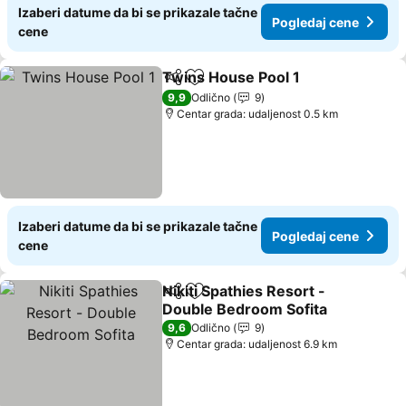
Izaberi datume da bi se prikazale tačne
Pogledaj cene
cene
Twins House Pool 1
Deli
Dodati u favorite
9,9
Odlično
9
Centar grada: udaljenost 0.5 km
Izaberi datume da bi se prikazale tačne
Pogledaj cene
cene
Nikiti Spathies Resort -
Deli
Dodati u favorite
Double Bedroom Sofita
9,6
Odlično
9
Centar grada: udaljenost 6.9 km