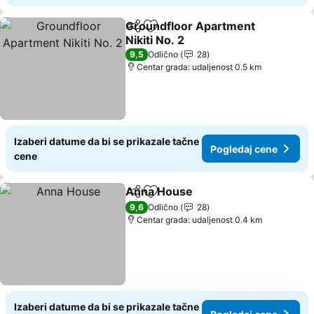
Groundfloor Apartment
Deli
Dodati u favorite
Nikiti No. 2
9,5
Odlično
28
Centar grada: udaljenost 0.5 km
Izaberi datume da bi se prikazale tačne
Pogledaj cene
cene
Anna House
Deli
Dodati u favorite
9,6
Odlično
28
Centar grada: udaljenost 0.4 km
Izaberi datume da bi se prikazale tačne