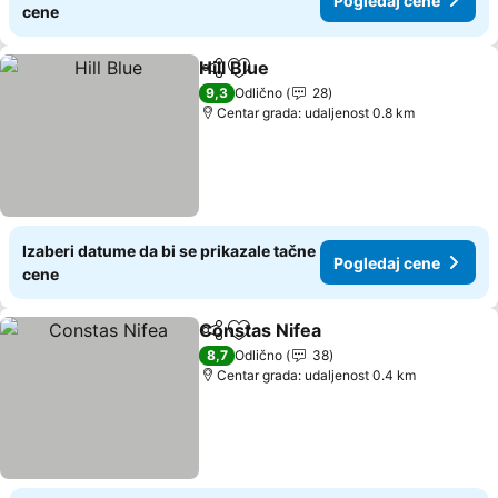
Pogledaj cene
cene
Hill Blue
Deli
Dodati u favorite
9,3
Odlično
28
Centar grada: udaljenost 0.8 km
Izaberi datume da bi se prikazale tačne
Pogledaj cene
cene
Constas Nifea
Deli
Dodati u favorite
8,7
Odlično
38
Centar grada: udaljenost 0.4 km