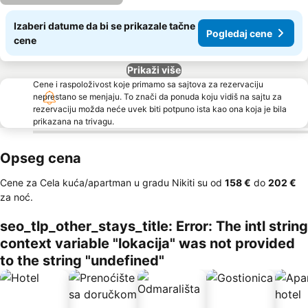
Izaberi datume da bi se prikazale tačne
Pogledaj cene
cene
Prikaži više
Cene i raspoloživost koje primamo sa sajtova za rezervaciju
neprestano se menjaju. To znači da ponuda koju vidiš na sajtu za
rezervaciju možda neće uvek biti potpuno ista kao ona koja je bila
prikazana na trivagu.
Opseg cena
Cene za Cela kuća/apartman u gradu Nikiti su od
‎158 €
do
‎202 €
za noć.
seo_tlp_other_stays_title: Error: The intl string
context variable "lokacija" was not provided
to the string "undefined"