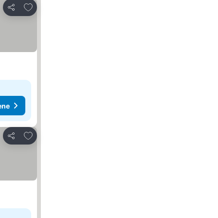
Dodati u favorite
Deli
ene
Dodati u favorite
Deli