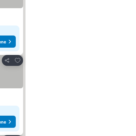
ene
Dodati u favorite
Deli
ene