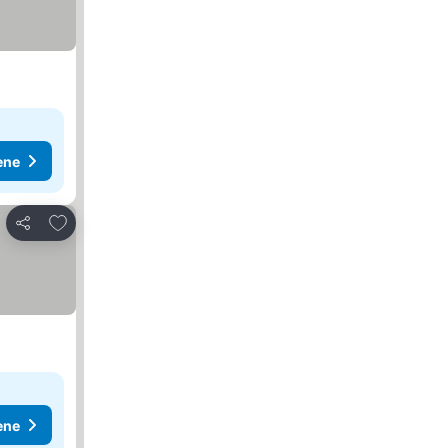
ene
Dodati u favorite
Deli
ene