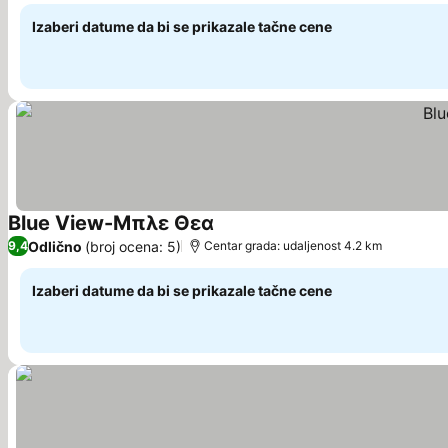
Izaberi datume da bi se prikazale tačne cene
Blue View-Μπλε Θεα
Odlično
(broj ocena: 5)
9,4
Centar grada: udaljenost 4.2 km
Izaberi datume da bi se prikazale tačne cene