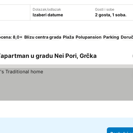
Dolazak/odlazak
Gosti i sobe
Izaberi datume
2 gosta, 1 soba.
ocena: 8,0+
Blizu centra grada
Plaža
Polupansion
Parking
Doruč
apartman u gradu Nei Pori, Grčka