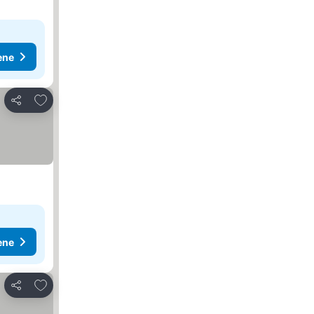
ene
Dodati u favorite
Deli
ene
Dodati u favorite
Deli