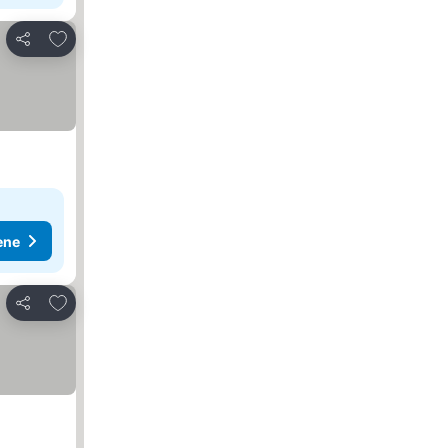
Dodati u favorite
Deli
ene
Dodati u favorite
Deli