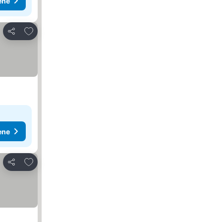
ene
Dodati u favorite
Deli
ene
Dodati u favorite
Deli