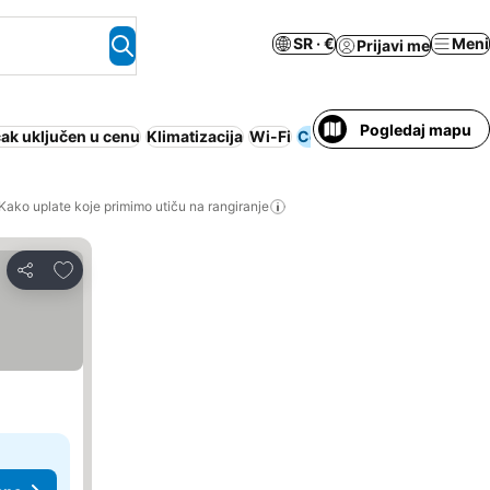
SR · €
Meni
Prijavi me
Pogledaj mapu
ak uključen u cenu
Klimatizacija
Wi-Fi
Cela kuća/apartman
Kako uplate koje primimo utiču na rangiranje
Dodati u favorite
Deli