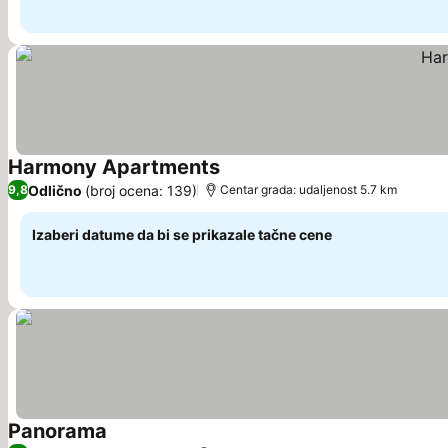
Harmony Apartments
Odlično
(broj ocena: 139)
9,8
Centar grada: udaljenost 5.7 km
Izaberi datume da bi se prikazale tačne cene
Panorama