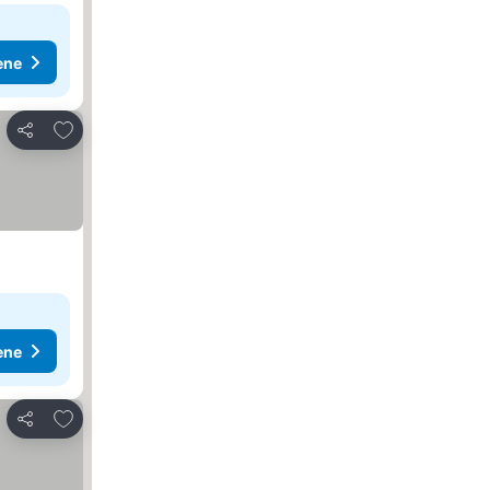
ene
Dodati u favorite
Deli
ene
Dodati u favorite
Deli