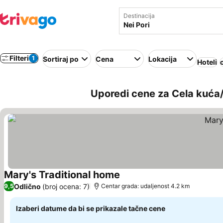
Destinacija
Filteri
1
Sortiraj po
Cena
Lokacija
Hoteli
Uporedi cene za Cela kuća/
Mary's Traditional home
Odlično
(broj ocena: 7)
9,5
Centar grada: udaljenost 4.2 km
Izaberi datume da bi se prikazale tačne cene