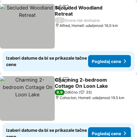
Secluded Woodland
Deli
Dodati u favorite
Retreat
/
Ocena nije dostupna
Alfred, Hornell: udaljenost 16.0 km
Izaberi datume da bi se prikazale tačne
Pogledaj cene
cene
Charming 2-bedroom
Deli
Dodati u favorite
Cottage On Loon Lake
9,9
Odlično
35
Cohocton, Hornell: udaljenost 19.5 km
Izaberi datume da bi se prikazale tačne
Pogledaj cene
cene