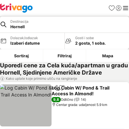
Favoriti
Prijavi
Men
Destinacija
Hornell
Dolazak/odlazak
Gosti i sobe
Izaberi datume
2 gosta, 1 soba.
Sortiraj
Filtriraj
Mapa
Uporedi cene za Cela kuća/apartman u gradu
Hornell, Sjedinjene Američke Države
Kako uplate koje primimo utiču na rangiranje
Log Cabin W/ Pond & Trail
Deli
Dodati u favorite
Access In Almond!
9,8
Odlično
14
Centar grada: udaljenost 5.9 km