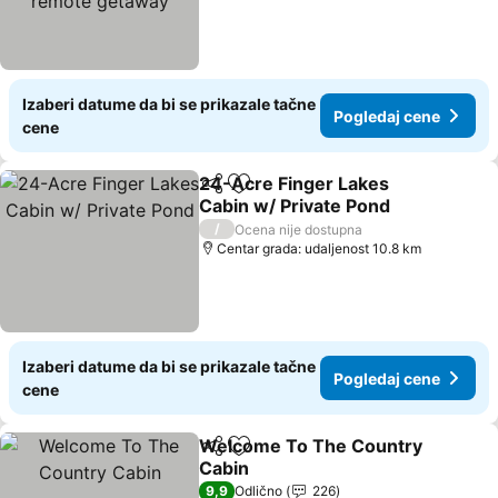
Izaberi datume da bi se prikazale tačne
Pogledaj cene
cene
24-Acre Finger Lakes
Deli
Dodati u favorite
Cabin w/ Private Pond
/
Ocena nije dostupna
Centar grada: udaljenost 10.8 km
Izaberi datume da bi se prikazale tačne
Pogledaj cene
cene
Welcome To The Country
Deli
Dodati u favorite
Cabin
9,9
Odlično
226