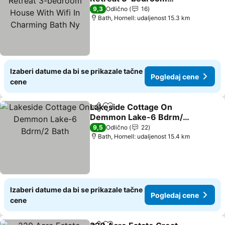
House With Wifi In
9,3
Odlično
16
Charming Bath Ny
Bath, Hornell: udaljenost 15.3 km
Izaberi datume da bi se prikazale tačne
Pogledaj cene
cene
Lakeside Cottage On
Deli
Dodati u favorite
Demmon Lake-6 Bdrm/2
Bath
9,5
Odlično
22
Bath, Hornell: udaljenost 15.4 km
Izaberi datume da bi se prikazale tačne
Pogledaj cene
cene