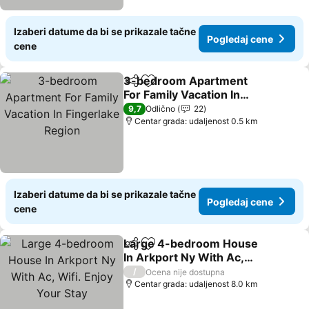
Izaberi datume da bi se prikazale tačne
Pogledaj cene
cene
3-bedroom Apartment
Deli
Dodati u favorite
For Family Vacation In
Fingerlake Region
9,7
Odlično
22
Centar grada: udaljenost 0.5 km
Izaberi datume da bi se prikazale tačne
Pogledaj cene
cene
Large 4-bedroom House
Deli
Dodati u favorite
In Arkport Ny With Ac,
Wifi. Enjoy Your Stay
/
Ocena nije dostupna
Centar grada: udaljenost 8.0 km