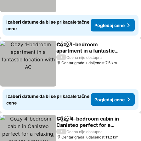
Izaberi datume da bi se prikazale tačne
Pogledaj cene
cene
Cozy 1-bedroom
Deli
Dodati u favorite
apartment in a fantastic
location with AC
/
Ocena nije dostupna
Centar grada: udaljenost 7.5 km
Izaberi datume da bi se prikazale tačne
Pogledaj cene
cene
Cozy 4-bedroom cabin in
Deli
Dodati u favorite
Canisteo perfect for a
relaxing, remote getaway
/
Ocena nije dostupna
Centar grada: udaljenost 11.2 km