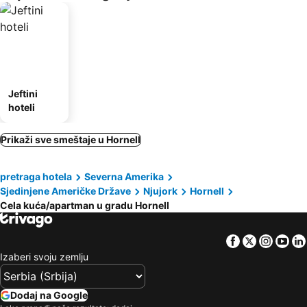
Jeftini
hoteli
Prikaži sve smeštaje u Hornell
pretraga hotela
Severna Amerika
Sjedinjene Američke Države
Njujork
Hornell
Cela kuća/apartman u gradu Hornell
Facebook
Twitter
Insta
Yo
Izaberi svoju zemlju
Dodaj na Google