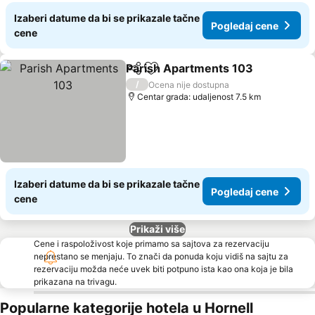
Izaberi datume da bi se prikazale tačne
Pogledaj cene
cene
Parish Apartments 103
Deli
Dodati u favorite
/
Ocena nije dostupna
Centar grada: udaljenost 7.5 km
Izaberi datume da bi se prikazale tačne
Pogledaj cene
cene
Prikaži više
Cene i raspoloživost koje primamo sa sajtova za rezervaciju
neprestano se menjaju. To znači da ponuda koju vidiš na sajtu za
rezervaciju možda neće uvek biti potpuno ista kao ona koja je bila
prikazana na trivagu.
Popularne kategorije hotela u Hornell