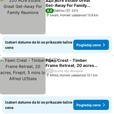
220 Acre Estate Great
Deli
Dodati u favorite
Get-Away For Family
Reunions
9,6
Odlično
231
Swain, Hornell: udaljenost 15.8 km
Izaberi datume da bi se prikazale tačne
Pogledaj cene
cene
Fawn Crest - Timber
Deli
Dodati u favorite
Frame Retreat, 20 acres,
Firepit, 5 mins to Alfred
/
Ocena nije dostupna
U/State
Alfred, Hornell: udaljenost 10.1 km
Izaberi datume da bi se prikazale tačne
Pogledaj cene
cene