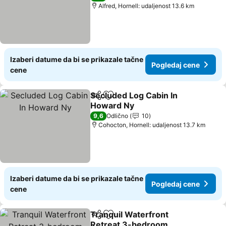
Alfred, Hornell: udaljenost 13.6 km
Izaberi datume da bi se prikazale tačne
Pogledaj cene
cene
Secluded Log Cabin In
Deli
Dodati u favorite
Howard Ny
9,6
Odlično
10
Cohocton, Hornell: udaljenost 13.7 km
Izaberi datume da bi se prikazale tačne
Pogledaj cene
cene
Tranquil Waterfront
Deli
Dodati u favorite
Retreat 3-bedroom