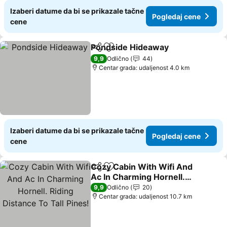
Izaberi datume da bi se prikazale tačne
Pogledaj cene
cene
Pondside Hideaway
Deli
Dodati u favorite
9,9
Odlično
44
Centar grada: udaljenost 4.0 km
Izaberi datume da bi se prikazale tačne
Pogledaj cene
cene
Cozy Cabin With Wifi And
Deli
Dodati u favorite
Ac In Charming Hornell.
Riding Distance To Tall
9,9
Odlično
20
Pines!
Centar grada: udaljenost 10.7 km