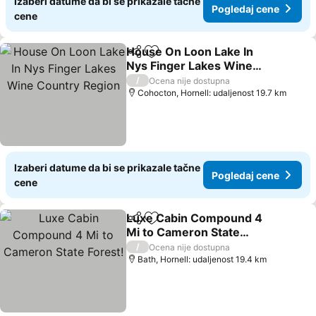
Izaberi datume da bi se prikazale tačne
Pogledaj cene
cene
House On Loon Lake In
Deli
Dodati u favorite
Nys Finger Lakes Wine
Country Region
/
Ocena nije dostupna
Cohocton, Hornell: udaljenost 19.7 km
Izaberi datume da bi se prikazale tačne
Pogledaj cene
cene
Luxe Cabin Compound 4
Deli
Dodati u favorite
Mi to Cameron State
Forest!
/
Ocena nije dostupna
Bath, Hornell: udaljenost 19.4 km