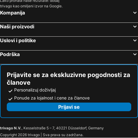
Lako pronađi naše rezultate: dodaj
trivago kao omiljeni izvor na Google.
Kompanija
Naši proizvodi
Uslovi i politike
Podrška
Prijavite se za ekskluzivne pogodnosti za
članove
Personalizuj doživljaj
Ponude za lojalnost i cene za članove
Prijavi se
trivago N.V.
, Kesselstraße 5 – 7, 40221 Düsseldorf, Germany
Copyright 2026 trivago | Sva prava su zadržana.