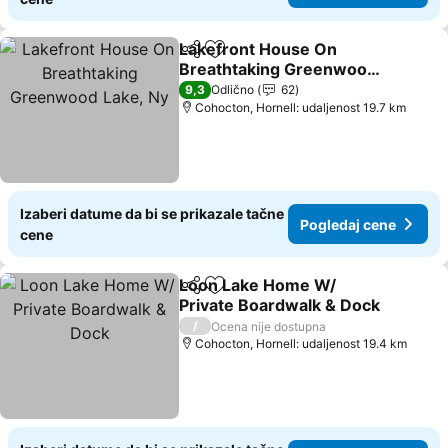
Lakefront House On
Deli
Dodati u favorite
Breathtaking Greenwood
Lake, Ny
9,3
Odlično
62
Cohocton, Hornell: udaljenost 19.7 km
Izaberi datume da bi se prikazale tačne
Pogledaj cene
cene
Loon Lake Home W/
Deli
Dodati u favorite
Private Boardwalk & Dock
/
Ocena nije dostupna
Cohocton, Hornell: udaljenost 19.4 km