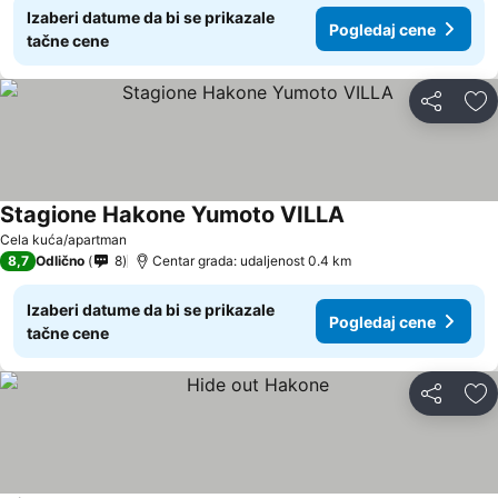
Izaberi datume da bi se prikazale
Pogledaj cene
tačne cene
Deli
Do
Stagione Hakone Yumoto VILLA
Pogledaj cene
Cela kuća/apartman
8,7
Odlično
8
Centar grada: udaljenost 0.4 km
Izaberi datume da bi se prikazale
Pogledaj cene
tačne cene
Deli
Do