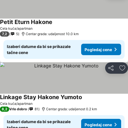
Petit Eturn Hakone
Pogledaj cene
Cela kuća/apartman
7,2
5
Centar grada: udaljenost 10.0 km
Izaberi datume da bi se prikazale
Pogledaj cene
tačne cene
Deli
Do
Linkage Stay Hakone Yumoto
Pogledaj cene
Cela kuća/apartman
8,2
Vrlo dobro
81
Centar grada: udaljenost 0.2 km
Izaberi datume da bi se prikazale
Pogledaj cene
tačne cene