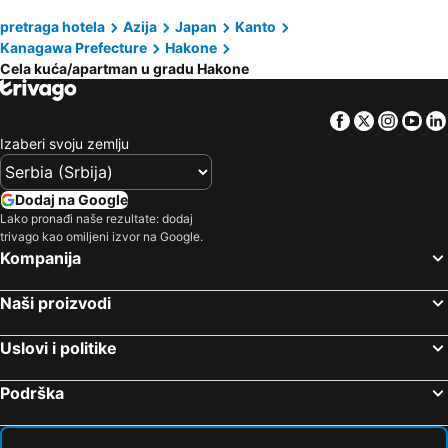
pretraga hotela
Azija
Japan
Kanto
Kanagawa Prefecture
Hakone
Cela kuća/apartman u gradu Hakone
Facebook
Twitter
Insta
Yo
Izaberi svoju zemlju
Dodaj na Google
Lako pronađi naše rezultate: dodaj
trivago kao omiljeni izvor na Google.
Kompanija
Naši proizvodi
Uslovi i politike
Podrška