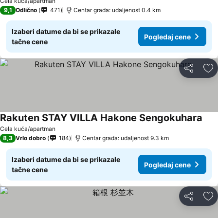
Cela kuća/apartman
9,1
Odlično
471
Centar grada: udaljenost 0.4 km
Izaberi datume da bi se prikazale
Pogledaj cene
tačne cene
Deli
Do
Rakuten STAY VILLA Hakone Sengokuhara
Pogl
Cela kuća/apartman
8,3
Vrlo dobro
184
Centar grada: udaljenost 9.3 km
Izaberi datume da bi se prikazale
Pogledaj cene
tačne cene
Deli
Do