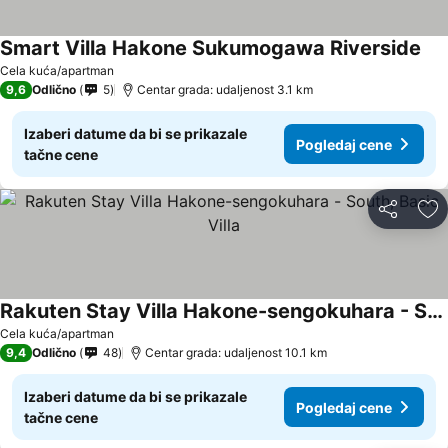
Smart Villa Hakone Sukumogawa Riverside
Pog
Cela kuća/apartman
9,6
Odlično
5
Centar grada: udaljenost 3.1 km
Izaberi datume da bi se prikazale
Pogledaj cene
tačne cene
Deli
Do
Rakuten Stay Villa Hakone-sengokuhara - South, Basic Villa
Pogledaj cene
Cela kuća/apartman
9,4
Odlično
48
Centar grada: udaljenost 10.1 km
Izaberi datume da bi se prikazale
Pogledaj cene
tačne cene