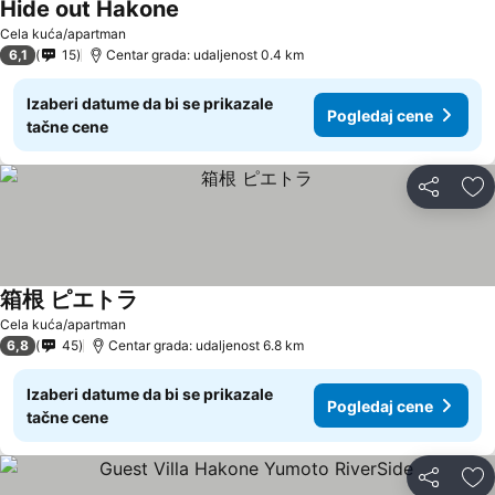
Hide out Hakone
Pogledaj cene
Cela kuća/apartman
6,1
15
Centar grada: udaljenost 0.4 km
Izaberi datume da bi se prikazale
Pogledaj cene
tačne cene
Deli
Do
箱根 ピエトラ
Pogledaj cene
Cela kuća/apartman
6,8
45
Centar grada: udaljenost 6.8 km
Izaberi datume da bi se prikazale
Pogledaj cene
tačne cene
Deli
Do