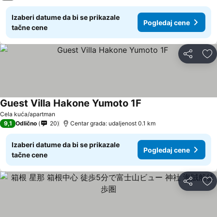
Izaberi datume da bi se prikazale
Pogledaj cene
tačne cene
Deli
Do
Guest Villa Hakone Yumoto 1F
Pogledaj cene
Cela kuća/apartman
9,1
Odlično
20
Centar grada: udaljenost 0.1 km
Izaberi datume da bi se prikazale
Pogledaj cene
tačne cene
Deli
Do