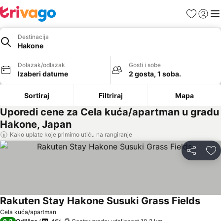
Favoriti
Prijavi
Men
Destinacija
Hakone
Dolazak/odlazak
Gosti i sobe
Izaberi datume
2 gosta, 1 soba.
Sortiraj
Filtriraj
Mapa
Uporedi cene za Cela kuća/apartman u gradu
Hakone, Japan
Kako uplate koje primimo utiču na rangiranje
Deli
Do
Rakuten Stay Hakone Susuki Grass Fields
Pogle
Cela kuća/apartman