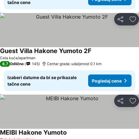
tačne cene
Deli
Do
Guest Villa Hakone Yumoto 2F
Pogledaj cene
Cela kuća/apartman
8,7
Odlično
145
Centar grada: udaljenost 0.1 km
Izaberi datume da bi se prikazale
Pogledaj cene
tačne cene
Deli
Do
MEIBI Hakone Yumoto
Pogledaj cene