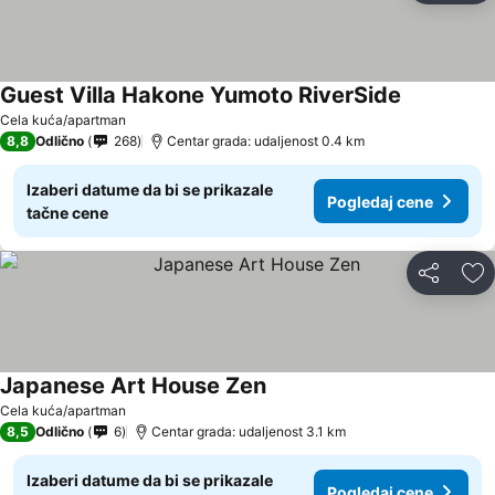
Guest Villa Hakone Yumoto RiverSide
Pogledaj c
Cela kuća/apartman
8,8
Odlično
268
Centar grada: udaljenost 0.4 km
Izaberi datume da bi se prikazale
Pogledaj cene
tačne cene
Deli
Do
Japanese Art House Zen
Pogledaj cene
Cela kuća/apartman
8,5
Odlično
6
Centar grada: udaljenost 3.1 km
Izaberi datume da bi se prikazale
Pogledaj cene