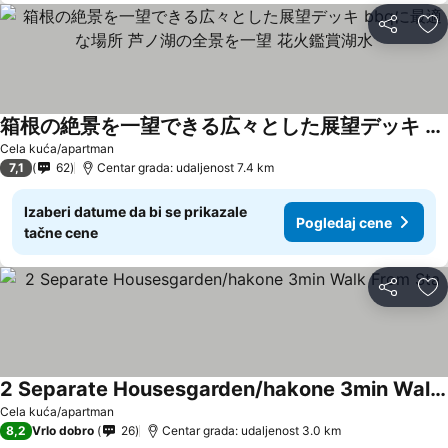
Deli
Do
箱根の絶景を一望できる広々とした展望デッキ bbqに最適な場所 芦ノ湖の全景を一望 花火鑑賞湖水
Pogledaj cene
Cela kuća/apartman
7,1
62
Centar grada: udaljenost 7.4 km
Izaberi datume da bi se prikazale
Pogledaj cene
tačne cene
Deli
Do
2 Separate Housesgarden/hakone 3min Walk From Sta
Pogledaj cene
Cela kuća/apartman
8,2
Vrlo dobro
26
Centar grada: udaljenost 3.0 km