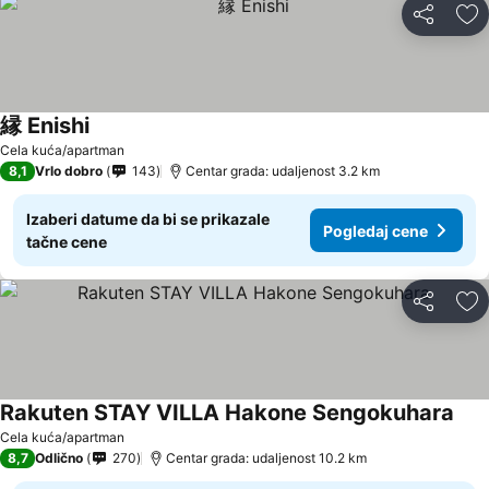
Deli
Do
縁 Enishi
Pogledaj cene
Cela kuća/apartman
8,1
Vrlo dobro
143
Centar grada: udaljenost 3.2 km
Izaberi datume da bi se prikazale
Pogledaj cene
tačne cene
Deli
Do
Rakuten STAY VILLA Hakone Sengokuhara
Pogl
Cela kuća/apartman
8,7
Odlično
270
Centar grada: udaljenost 10.2 km