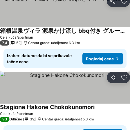
Deli
Do
箱根温泉ヴィラ 源泉かけ流し bbq付き グループ宿泊に最適
Pogledaj cene
Cela kuća/apartman
7,4
52
Centar grada: udaljenost 6.3 km
Izaberi datume da bi se prikazale
Pogledaj cene
tačne cene
Deli
Do
Stagione Hakone Chokokunomori
Pogledaj cene
Cela kuća/apartman
9,1
Odlično
39
Centar grada: udaljenost 5.3 km