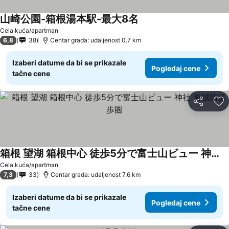
山崎公園-箱根湯本駅-最大8名
Pogledaj cene
Cela kuća/apartman
6,8
38
Centar grada: udaljenost 0.7 km
Izaberi datume da bi se prikazale
Pogledaj cene
tačne cene
Deli
Do
箱根 望湖 箱根中心 徒歩5分で富士山ビュー 神社 海賊船徒歩圏
Pogledaj cene
Cela kuća/apartman
7,3
33
Centar grada: udaljenost 7.6 km
Izaberi datume da bi se prikazale
Pogledaj cene
tačne cene