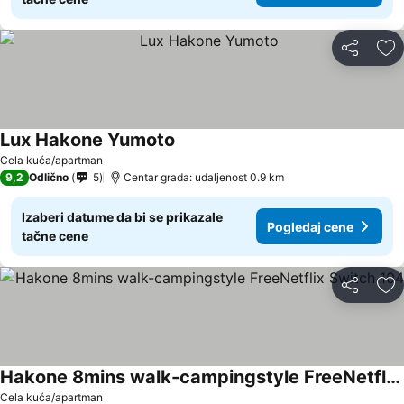
Deli
Do
Lux Hakone Yumoto
Pogledaj cene
Cela kuća/apartman
9,2
Odlično
5
Centar grada: udaljenost 0.9 km
Izaberi datume da bi se prikazale
Pogledaj cene
tačne cene
Deli
Do
Hakone 8mins walk-campingstyle FreeNetflix Switch 104
Pogledaj cene
Cela kuća/apartman