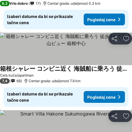
8,2
Vrlo dobro
17
Centar grada: udaljenost 0.3 km
Izaberi datume da bi se prikazale
Pogledaj cene
tačne cene
Deli
Do
箱根シャレー コンビニ近く 海賊船に乗ろう 徒歩3分で富士山ビュー 箱根中心
Pogledaj cene
Cela kuća/apartman
7,4
66
Centar grada: udaljenost 7.9 km
Izaberi datume da bi se prikazale
Pogledaj cene
tačne cene
Deli
Do