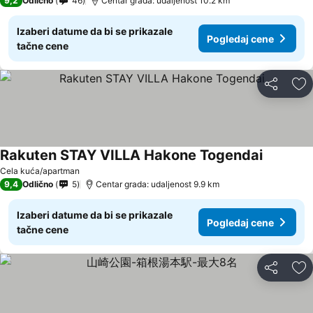
9,2
Odlično
46
Centar grada: udaljenost 10.2 km
Izaberi datume da bi se prikazale
Pogledaj cene
tačne cene
Deli
Do
Rakuten STAY VILLA Hakone Togendai
Pogledaj
Cela kuća/apartman
9,4
Odlično
5
Centar grada: udaljenost 9.9 km
Izaberi datume da bi se prikazale
Pogledaj cene
tačne cene
Deli
Do