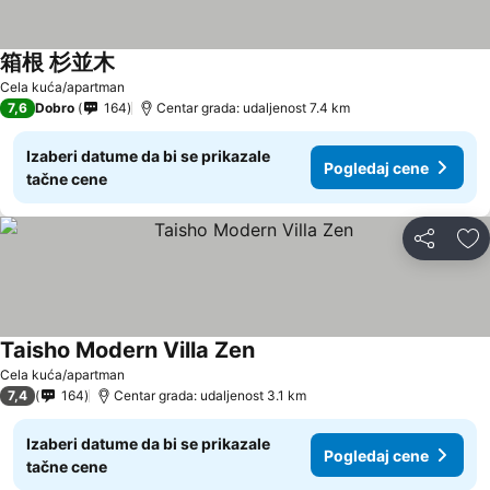
箱根 杉並木
Pogledaj cene
Cela kuća/apartman
7,6
Dobro
164
Centar grada: udaljenost 7.4 km
Izaberi datume da bi se prikazale
Pogledaj cene
tačne cene
Deli
Do
Taisho Modern Villa Zen
Pogledaj cene
Cela kuća/apartman
7,4
164
Centar grada: udaljenost 3.1 km
Izaberi datume da bi se prikazale
Pogledaj cene
tačne cene