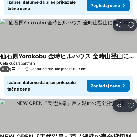
Izaberi datume da bi se prikazale
Pogledaj cene
tačne cene
Deli
Do
仙石原Yorokobu 金時ヒルハウス 金時山登山に便利 BBQ
Pogledaj cene
Cela kuća/apartman
6,3
29
Centar grada: udaljenost 10.3 km
Izaberi datume da bi se prikazale
Pogledaj cene
tačne cene
Deli
Do
NEW OPEN『天然温泉』芦ノ湖畔の完全貸切別荘