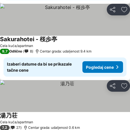
Deli
Do
Sakurahotei - 桜歩亭
Pogledaj cene
Cela kuća/apartman
9,7
Odlično
8
Centar grada: udaljenost 9.4 km
Izaberi datume da bi se prikazale
Pogledaj cene
tačne cene
Deli
Do
湯乃荘
Pogledaj cene
Cela kuća/apartman
7,2
27
Centar grada: udaljenost 0.6 km