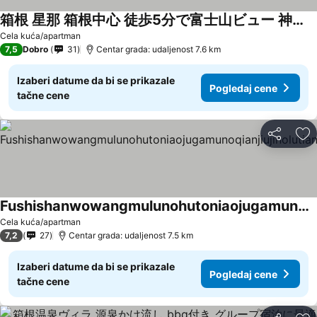
箱根 星那 箱根中心 徒歩5分で富士山ビュー 神社 海賊船徒歩圏
Pogledaj cene
Cela kuća/apartman
7,5
Dobro
31
Centar grada: udaljenost 7.6 km
Izaberi datume da bi se prikazale
Pogledaj cene
tačne cene
Deli
Do
Fushishanwowangmulunohutoniaojugamunoqianjiujinolutianbbqtiyan
Pogledaj cene
Cela kuća/apartman
7,2
27
Centar grada: udaljenost 7.5 km
Izaberi datume da bi se prikazale
Pogledaj cene
tačne cene