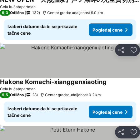
Pogledaj cene
Cela kuća/apartman
9,3
Odlično
132
Centar grada: udaljenost 9.0 km
Izaberi datume da bi se prikazale
Pogledaj cene
tačne cene
Deli
Do
Hakone Komachi-xianggenxiaoting
Pogledaj cene
Cela kuća/apartman
9,5
Odlično
28
Centar grada: udaljenost 0.2 km
Izaberi datume da bi se prikazale
Pogledaj cene
tačne cene
Deli
Do