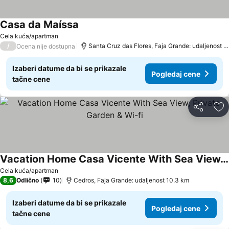
Casa da Maíssa
Cela kuća/apartman
/
Santa Cruz das Flores, Faja Grande: udaljenost 8.2 km
Ocena nije dostupna
Izaberi datume da bi se prikazale
Pogledaj cene
tačne cene
Deli
Do
Vacation Home Casa Vicente With Sea View, Private Garden & Wi-fi
Cela kuća/apartman
8,6
Odlično
10
Cedros, Faja Grande: udaljenost 10.3 km
Izaberi datume da bi se prikazale
Pogledaj cene
tačne cene