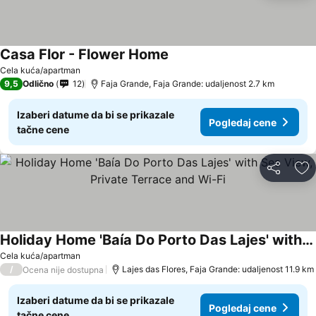
Casa Flor - Flower Home
Cela kuća/apartman
9,5
Odlično
12
Faja Grande, Faja Grande: udaljenost 2.7 km
Izaberi datume da bi se prikazale
Pogledaj cene
tačne cene
Deli
Do
Holiday Home 'Baía Do Porto Das Lajes' with Sea View, Private Terrace and Wi-Fi
Cela kuća/apartman
/
Lajes das Flores, Faja Grande: udaljenost 11.9 km
Ocena nije dostupna
Izaberi datume da bi se prikazale
Pogledaj cene
tačne cene