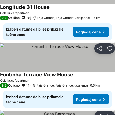
Longitude 31 House
Cela kuća/apartman
9,3
Odlično
28
Faja Grande, Faja Grande: udaljenost 0.5 km
Izaberi datume da bi se prikazale
Pogledaj cene
tačne cene
Deli
Do
Fontinha Terrace View House
Cela kuća/apartman
9,8
Odlično
11
Faja Grande, Faja Grande: udaljenost 0.6 km
Izaberi datume da bi se prikazale
Pogledaj cene
tačne cene