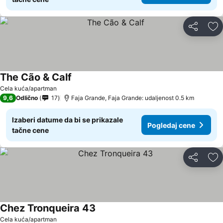
Deli
Do
The Cão & Calf
Cela kuća/apartman
9,6
Odlično
17
Faja Grande, Faja Grande: udaljenost 0.5 km
Izaberi datume da bi se prikazale
Pogledaj cene
tačne cene
Deli
Do
Chez Tronqueira 43
Cela kuća/apartman