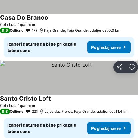
Casa Do Branco
Cela kuća/apartman
9,8
Odlično
17
Faja Grande, Faja Grande: udaljenost 0.6 km
Izaberi datume da bi se prikazale
Pogledaj cene
tačne cene
Deli
Do
Santo Cristo Loft
Cela kuća/apartman
8,8
Odlično
22
Lajes das Flores, Faja Grande: udaljenost 11.4 km
Izaberi datume da bi se prikazale
Pogledaj cene
tačne cene