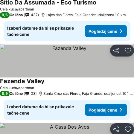
Sítio Da Assumada - Eco Turismo
Cela kuća/apartman
9,6
Odlično
437
Lajes das Flores, Faja Grande: udaljenost 1.0 km
Izaberi datume da bi se prikazale
Pogledaj cene
tačne cene
Deli
Do
Fazenda Valley
Cela kuća/apartman
8,9
Odlično
38
Santa Cruz das Flores, Faja Grande: udaljenost 10.1 km
Izaberi datume da bi se prikazale
Pogledaj cene
tačne cene
Deli
Do