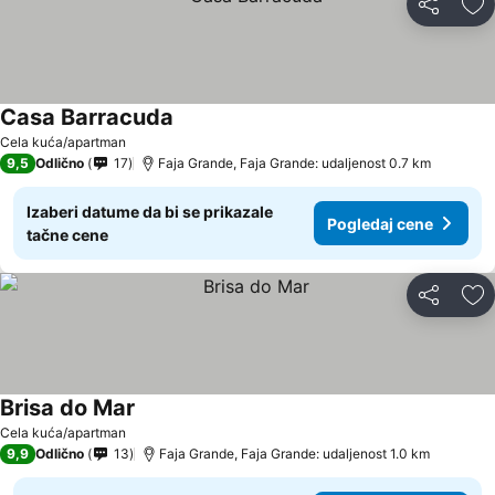
Deli
Do
Casa Barracuda
Cela kuća/apartman
9,5
Odlično
17
Faja Grande, Faja Grande: udaljenost 0.7 km
Izaberi datume da bi se prikazale
Pogledaj cene
tačne cene
Deli
Do
Brisa do Mar
Cela kuća/apartman
9,9
Odlično
13
Faja Grande, Faja Grande: udaljenost 1.0 km