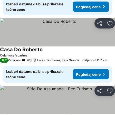
Izaberi datume da bi se prikazale
Pogledaj cene
tačne cene
Deli
Do
Casa Do Roberto
Cela kuća/apartman
8,7
Odlično
20
Lajes das Flores, Faja Grande: udaljenost 11.7 km
Izaberi datume da bi se prikazale
Pogledaj cene
tačne cene
Deli
Do