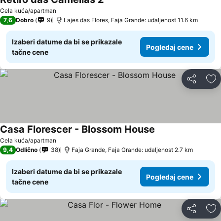
Cela kuća/apartman
7,6
Dobro
9
Lajes das Flores, Faja Grande: udaljenost 11.6 km
Izaberi datume da bi se prikazale
Pogledaj cene
tačne cene
Deli
Do
Casa Florescer - Blossom House
Cela kuća/apartman
9,4
Odlično
38
Faja Grande, Faja Grande: udaljenost 2.7 km
Izaberi datume da bi se prikazale
Pogledaj cene
tačne cene
Deli
Do