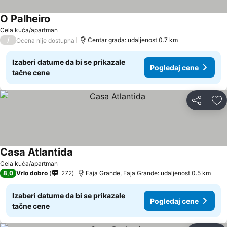
O Palheiro
Cela kuća/apartman
/
Centar grada: udaljenost 0.7 km
Ocena nije dostupna
Izaberi datume da bi se prikazale
Pogledaj cene
tačne cene
Deli
Do
Casa Atlantida
Cela kuća/apartman
8,0
Vrlo dobro
272
Faja Grande, Faja Grande: udaljenost 0.5 km
Izaberi datume da bi se prikazale
Pogledaj cene
tačne cene