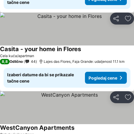
tačne cene
Deli
Do
Casita - your home in Flores
Cela kuća/apartman
8,8
Odlično
44
Lajes das Flores, Faja Grande: udaljenost 11.1 km
Izaberi datume da bi se prikazale
Pogledaj cene
tačne cene
Deli
Do
WestCanyon Apartments