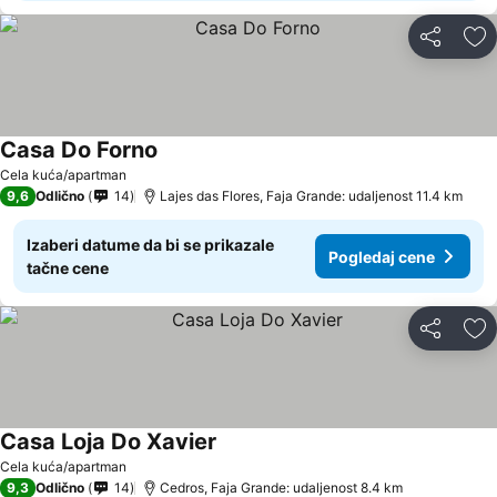
Deli
Do
Casa Do Forno
Cela kuća/apartman
9,6
Odlično
14
Lajes das Flores, Faja Grande: udaljenost 11.4 km
Izaberi datume da bi se prikazale
Pogledaj cene
tačne cene
Deli
Do
Casa Loja Do Xavier
Cela kuća/apartman
9,3
Odlično
14
Cedros, Faja Grande: udaljenost 8.4 km