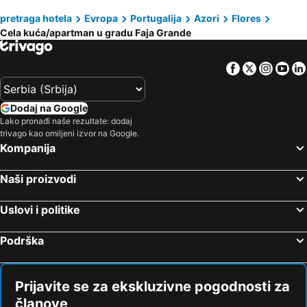
pretraga hotela
Evropa
Portugalija
Azori
Flores
Cela kuća/apartman u gradu Faja Grande
Facebook
Twitter
Insta
Yo
Dodaj na Google
Lako pronađi naše rezultate: dodaj
trivago kao omiljeni izvor na Google.
Kompanija
Naši proizvodi
Uslovi i politike
Podrška
Prijavite se za ekskluzivne pogodnosti za
članove