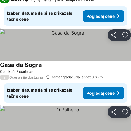
9,4
Odlično
71
Centar grada: udaljenost 0.8 km
Izaberi datume da bi se prikazale
Pogledaj cene
tačne cene
Deli
Do
Casa da Sogra
Cela kuća/apartman
/
Centar grada: udaljenost 0.6 km
Ocena nije dostupna
Izaberi datume da bi se prikazale
Pogledaj cene
tačne cene
Deli
Do