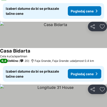
Izaberi datume da bi se prikazale
Pogledaj cene
tačne cene
Deli
Do
Casa Bidarta
Cela kuća/apartman
9,4
Odlično
20
Faja Grande, Faja Grande: udaljenost 0.4 km
Izaberi datume da bi se prikazale
Pogledaj cene
tačne cene
Deli
Do