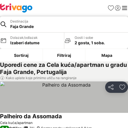
Favoriti
Prijavi
Men
Destinacija
Faja Grande
Dolazak/odlazak
Gosti i sobe
Izaberi datume
2 gosta, 1 soba.
Sortiraj
Filtriraj
Mapa
Uporedi cene za Cela kuća/apartman u gradu
Faja Grande, Portugalija
Kako uplate koje primimo utiču na rangiranje
Deli
Do
Palheiro da Assomada
Cela kuća/apartman