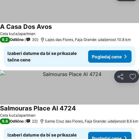
A Casa Dos Avos
Cela kuća/apartman
9,2
Odlično
30
Lajes das Flores, Faja Grande: udaljenost 10.8 km
Izaberi datume da bi se prikazale
Pogledaj cene
tačne cene
Deli
Do
Salmouras Place Al 4724
Cela kuća/apartman
9,6
Odlično
22
Santa Cruz das Flores, Faja Grande: udaljenost 8.6 km
Izaberi datume da bi se prikazale
Pogledaj cene