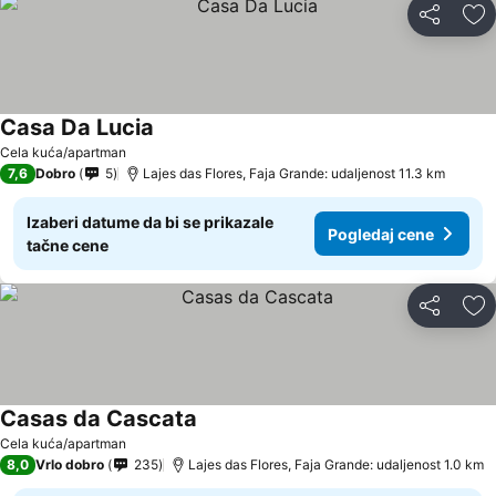
Deli
Do
Casa Da Lucia
Cela kuća/apartman
7,6
Dobro
5
Lajes das Flores, Faja Grande: udaljenost 11.3 km
Izaberi datume da bi se prikazale
Pogledaj cene
tačne cene
Deli
Do
Casas da Cascata
Cela kuća/apartman
8,0
Vrlo dobro
235
Lajes das Flores, Faja Grande: udaljenost 1.0 km