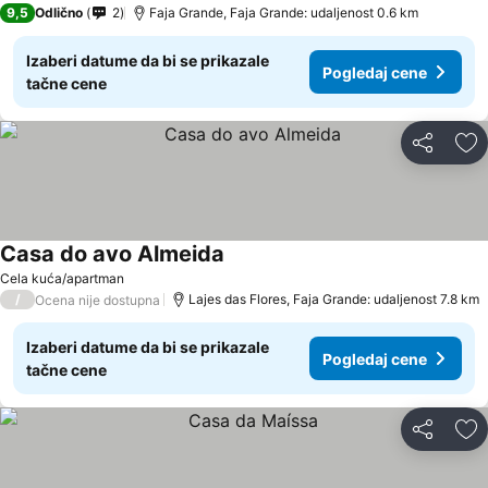
9,5
Odlično
2
Faja Grande, Faja Grande: udaljenost 0.6 km
Izaberi datume da bi se prikazale
Pogledaj cene
tačne cene
Deli
Do
Casa do avo Almeida
Cela kuća/apartman
/
Lajes das Flores, Faja Grande: udaljenost 7.8 km
Ocena nije dostupna
Izaberi datume da bi se prikazale
Pogledaj cene
tačne cene
Deli
Do