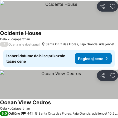
Deli
Do
Ocidente House
Cela kuća/apartman
/
Santa Cruz das Flores, Faja Grande: udaljenost 11.6 km
Ocena nije dostupna
Izaberi datume da bi se prikazale
Pogledaj cene
tačne cene
Deli
Do
Ocean View Cedros
Cela kuća/apartman
9,0
Odlično
44
Santa Cruz das Flores, Faja Grande: udaljenost 10.5 km