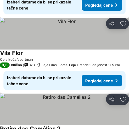
Izaberi datume da bi se prikazale
Pogledaj cene
tačne cene
Deli
Do
Vila Flor
Cela kuća/apartman
9,3
Odlično
41
Lajes das Flores, Faja Grande: udaljenost 11.5 km
Izaberi datume da bi se prikazale
Pogledaj cene
tačne cene
Deli
Do
Retiro das Camélias 2