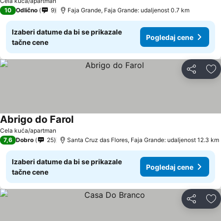
Cela kuća/apartman
10
Odlično
9
Faja Grande, Faja Grande: udaljenost 0.7 km
Izaberi datume da bi se prikazale
Pogledaj cene
tačne cene
Deli
Do
Abrigo do Farol
Cela kuća/apartman
7,6
Dobro
25
Santa Cruz das Flores, Faja Grande: udaljenost 12.3 km
Izaberi datume da bi se prikazale
Pogledaj cene
tačne cene
Deli
Do