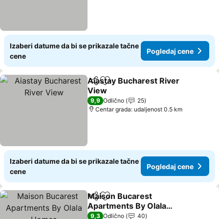
Izaberi datume da bi se prikazale tačne
Pogledaj cene
cene
Aiastay Bucharest River
Deli
Dodati u favorite
View
Pogledaj cene
9,9
Odlično
25
Centar grada: udaljenost 0.5 km
Izaberi datume da bi se prikazale tačne
Pogledaj cene
cene
Maison Bucarest
Deli
Dodati u favorite
Apartments By Olala
Homes
Pogledaj cene
9,3
Odlično
40