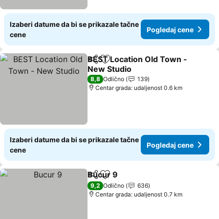
Izaberi datume da bi se prikazale tačne
Pogledaj cene
cene
BEST Location Old Town -
Deli
Dodati u favorite
New Studio
Pogledaj cene
8,8
Odlično
139
Centar grada: udaljenost 0.6 km
Izaberi datume da bi se prikazale tačne
Pogledaj cene
cene
Bucur 9
Deli
Dodati u favorite
Pogledaj cene
9,2
Odlično
636
Centar grada: udaljenost 0.7 km