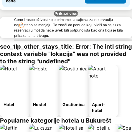
cene
Prikaži više
Cene i raspoloživost koje primamo sa sajtova za rezervaciju
neprestano se menjaju. To znači da ponuda koju vidiš na sajtu za
rezervaciju možda neće uvek biti potpuno ista kao ona koja je bila
prikazana na trivagu.
seo_tlp_other_stays_title: Error: The intl string
context variable "lokacija" was not provided
to the string "undefined"
Hotel
Hostel
Gostionica
Apart-
hotel
Popularne kategorije hotela u Bukurešt