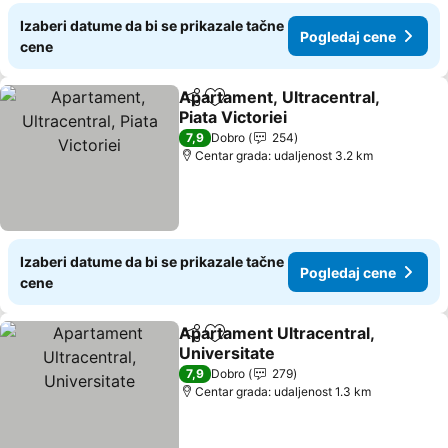
Izaberi datume da bi se prikazale tačne
Pogledaj cene
cene
Apartament, Ultracentral,
Deli
Dodati u favorite
Piata Victoriei
Pogledaj cene
7,9
Dobro
254
Centar grada: udaljenost 3.2 km
Izaberi datume da bi se prikazale tačne
Pogledaj cene
cene
Apartament Ultracentral,
Deli
Dodati u favorite
Universitate
Pogledaj cene
7,9
Dobro
279
Centar grada: udaljenost 1.3 km