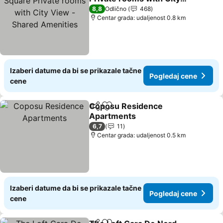
View - Shared Amenities
Pogledaj cene
8,8
Odlično
468
Centar grada: udaljenost 0.8 km
Izaberi datume da bi se prikazale tačne
Pogledaj cene
cene
Coposu Residence
Deli
Dodati u favorite
Apartments
Pogledaj cene
6,7
11
Centar grada: udaljenost 0.5 km
Izaberi datume da bi se prikazale tačne
Pogledaj cene
cene