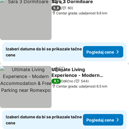
Sara 3 Dormitoare
Deli
Dodati u favorite
Pogleda
5,8
60
Centar grada: udaljenost 9.6 km
Izaberi datume da bi se prikazale tačne
Pogledaj cene
cene
Ultimate Living
Deli
Dodati u favorite
Experience - Modern
Accommodation & Free
Pogledaj cene
9,1
Odlično
544
Parking near Romexpo
Centar grada: udaljenost 6.5 km
Izaberi datume da bi se prikazale tačne
Pogledaj cene
cene