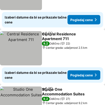
Izaberi datume da bi se prikazale tačne
Pogledaj cene
cene
Central Residence
Deli
Dodati u favorite
Apartment 711
Pogledaj cene
9,2
Odlično
22
Centar grada: udaljenost 2.5 km
Izaberi datume da bi se prikazale tačne
Pogledaj cene
cene
Studio One
Deli
Dodati u favorite
Accommodation Suites
Pogledaj cene
9,2
Odlično
27
Centar grada: udaljenost 9.2 km