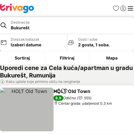
Favoriti
Prijavi
Men
Destinacija
Bukurešt
Dolazak/odlazak
Gosti i sobe
Izaberi datume
2 gosta, 1 soba.
Sortiraj
Filtriraj
Mapa
Uporedi cene za Cela kuća/apartman u gradu
Bukurešt, Rumunija
Kako uplate koje primimo utiču na rangiranje
HOLT Old Town
Deli
Dodati u favorite
Pogledaj c
8,9
Odlično
555
Centar grada: udaljenost 0.3 km