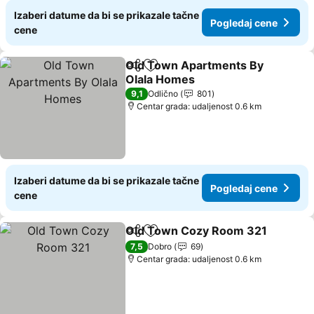
Izaberi datume da bi se prikazale tačne
Pogledaj cene
cene
Old Town Apartments By
Deli
Dodati u favorite
Olala Homes
Pogledaj cene
9,1
Odlično
801
Centar grada: udaljenost 0.6 km
Izaberi datume da bi se prikazale tačne
Pogledaj cene
cene
Old Town Cozy Room 321
Deli
Dodati u favorite
7,5
Dobro
69
Centar grada: udaljenost 0.6 km