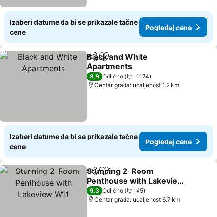
Izaberi datume da bi se prikazale tačne
Pogledaj cene
cene
Black and White
Deli
Dodati u favorite
Apartments
Pogledaj cene
8,9
Odlično
1.174
Centar grada: udaljenost 1.2 km
Izaberi datume da bi se prikazale tačne
Pogledaj cene
cene
Stunning 2-Room
Deli
Dodati u favorite
Penthouse with Lakeview
W11
Pogledaj cene
9,3
Odlično
45
Centar grada: udaljenost 6.7 km