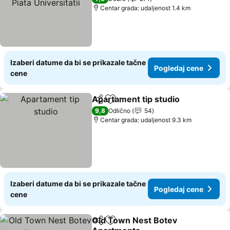
Centar grada: udaljenost 1.4 km
Izaberi datume da bi se prikazale tačne
Pogledaj cene
cene
Apartament tip studio
Deli
Dodati u favorite
Pogl
9,8
Odlično
54
Centar grada: udaljenost 9.3 km
Izaberi datume da bi se prikazale tačne
Pogledaj cene
cene
Old Town Nest Botev
Deli
Dodati u favorite