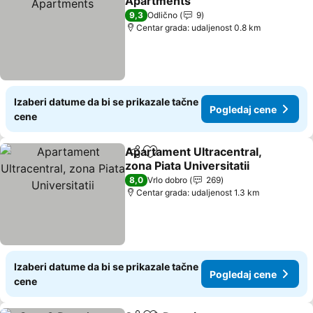
Apartments
Pogledaj cene
9,3
Odlično
9
Centar grada: udaljenost 0.8 km
Izaberi datume da bi se prikazale tačne
Pogledaj cene
cene
Apartament Ultracentral,
Deli
Dodati u favorite
zona Piata Universitatii
Pogledaj cene
8,0
Vrlo dobro
269
Centar grada: udaljenost 1.3 km
Izaberi datume da bi se prikazale tačne
Pogledaj cene
cene