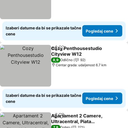
Izaberi datume da bi se prikazale tačne
Pogledaj cene
cene
Cozy Penthousestudio
Deli
Dodati u favorite
Cityview W12
Pogledaj cene
8,9
Odlično
92
Centar grada: udaljenost 6.7 km
Izaberi datume da bi se prikazale tačne
Pogledaj cene
cene
Apartament 2 Camere,
Deli
Dodati u favorite
Ultracentral, Piata
Universitatii
Pogledaj cene
7,8
Dobro
271