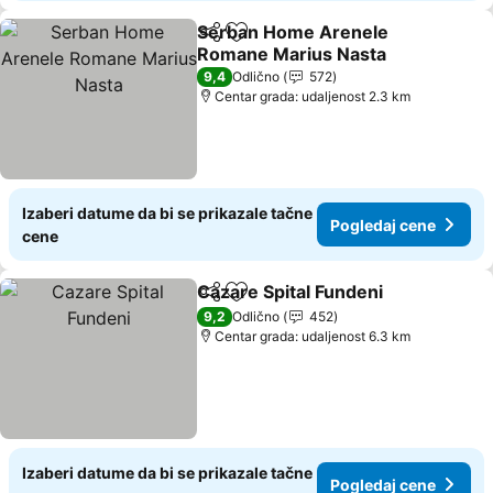
Serban Home Arenele
Deli
Dodati u favorite
Romane Marius Nasta
Pogledaj cene
9,4
Odlično
572
Centar grada: udaljenost 2.3 km
Izaberi datume da bi se prikazale tačne
Pogledaj cene
cene
Cazare Spital Fundeni
Deli
Dodati u favorite
Pogl
9,2
Odlično
452
Centar grada: udaljenost 6.3 km
Izaberi datume da bi se prikazale tačne
Pogledaj cene