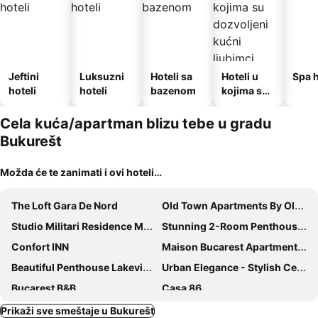
Jeftini
Luksuzni
Hoteli sa
Hoteli u
Spa h
hoteli
hoteli
bazenom
kojima su
dozvoljeni
kućni
Cela kuća/apartman blizu tebe u gradu
ljubimci
Bukurešt
Možda će te zanimati i ovi hoteli…
The Loft Gara De Nord
Old Town Apartments By Olala Homes
Studio Militari Residence MR_1
Stunning 2-Room Penthouse with Lakeview W11
Confort INN
Maison Bucarest Apartments By Olala Homes
Beautiful Penthouse Lakeview W18
Urban Elegance - Stylish Central Accommodation
Bucarest B&B
Casa 86
Color Apartments Old Town Center
Fancy Westpark 2 Residence Lakeview W7
Prikaži sve smeštaje u Bukurešt