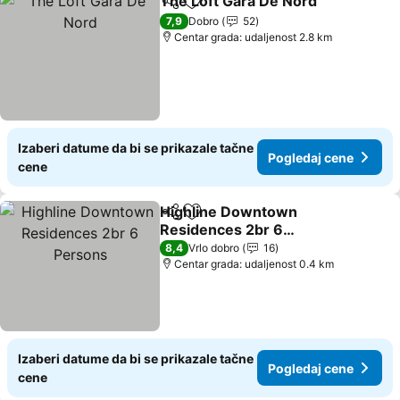
The Loft Gara De Nord
Deli
Dodati u favorite
Pog
7,9
Dobro
52
Centar grada: udaljenost 2.8 km
Izaberi datume da bi se prikazale tačne
Pogledaj cene
cene
Highline Downtown
Deli
Dodati u favorite
Residences 2br 6
Persons
Pogledaj cene
8,4
Vrlo dobro
16
Centar grada: udaljenost 0.4 km
Izaberi datume da bi se prikazale tačne
Pogledaj cene
cene