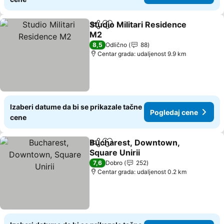
Studio Militari Residence
Deli
Dodati u favorite
M2
Pogledaj cene
8,5
Odlično
88
Centar grada: udaljenost 9.9 km
Izaberi datume da bi se prikazale tačne
Pogledaj cene
cene
Bucharest, Downtown,
Deli
Dodati u favorite
Square Unirii
Pogledaj cene
7,6
Dobro
252
Centar grada: udaljenost 0.2 km