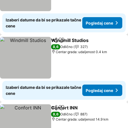
Izaberi datume da bi se prikazale tačne
Pogledaj cene
cene
Windmill Studios
Deli
Dodati u favorite
Pogledaj 
8,6
Odlično
327
Centar grada: udaljenost 0.4 km
Izaberi datume da bi se prikazale tačne
Pogledaj cene
cene
Confort INN
Deli
Dodati u favorite
Pogledaj cene
8,6
Odlično
887
Centar grada: udaljenost 14.9 km