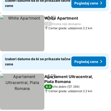
Izaberi datume da bi se prikazale tačne
Pogledaj cene
cene
White Apartment
Deli
Dodati u favorite
Pogledaj
/
Ocena nije dostupna
Centar grada: udaljenost 2.2 km
Izaberi datume da bi se prikazale tačne
Pogledaj cene
cene
Apartament Ultracentral,
Deli
Dodati u favorite
Piata Romana
Pogledaj cene
8,0
Vrlo dobro
294
Centar grada: udaljenost 2.2 km