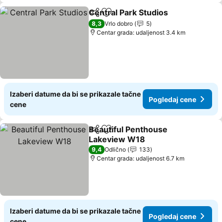
Central Park Studios
Deli
Dodati u favorite
Pogle
8,3
Vrlo dobro
5
Centar grada: udaljenost 3.4 km
Izaberi datume da bi se prikazale tačne
Pogledaj cene
cene
Beautiful Penthouse
Deli
Dodati u favorite
Lakeview W18
Pogledaj cene
9,4
Odlično
133
Centar grada: udaljenost 6.7 km
Izaberi datume da bi se prikazale tačne
Pogledaj cene
cene