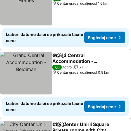
Centar grada: udaljenost 1.6 km
Izaberi datume da bi se prikazale tačne
Pogledaj cene
cene
Grand Central
Deli
Dodati u favorite
Accommodation -
Beldiman
Pogledaj cene
7,6
Dobro
7
Centar grada: udaljenost 0.9 km
Izaberi datume da bi se prikazale tačne
Pogledaj cene
cene
City Center Unirii Square
Deli
Dodati u favorite
Private rooms with City