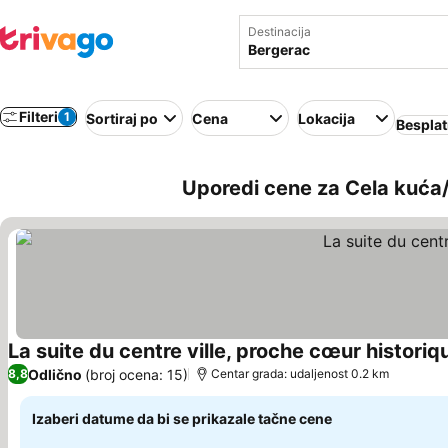
Destinacija
Filteri
1
Sortiraj po
Cena
Lokacija
Besplat
Uporedi cene za Cela kuća
La suite du centre ville, proche cœur historiq
Odlično
(broj ocena: 15)
8,8
Centar grada: udaljenost 0.2 km
Izaberi datume da bi se prikazale tačne cene