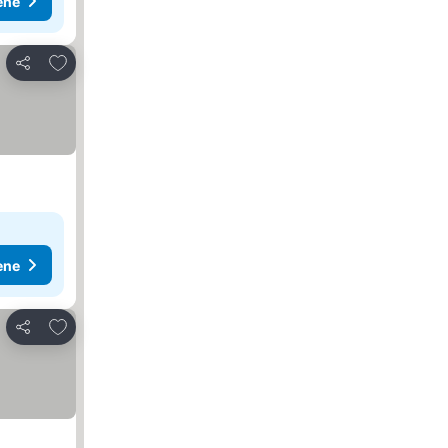
ene
Dodati u favorite
Deli
ene
Dodati u favorite
Deli