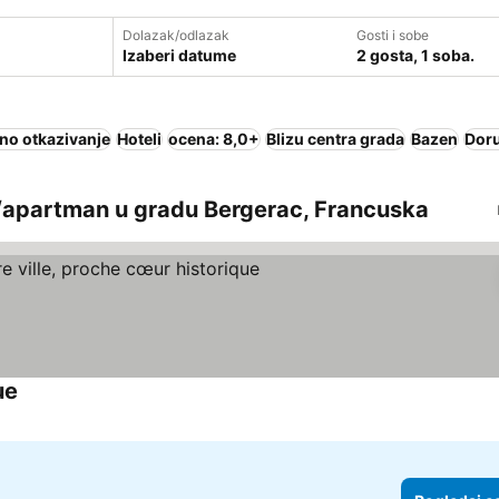
Dolazak/odlazak
Gosti i sobe
Izaberi datume
2 gosta, 1 soba.
no otkazivanje
Hoteli
ocena: 8,0+
Blizu centra grada
Bazen
Doru
/apartman u gradu Bergerac, Francuska
ue
Pogledaj cene