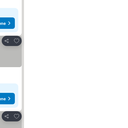
ene
Dodati u favorite
Deli
ene
Dodati u favorite
Deli