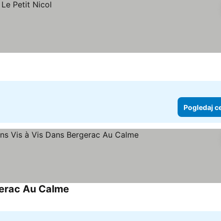
Pogledaj c
gerac Au Calme
Pogledaj cene