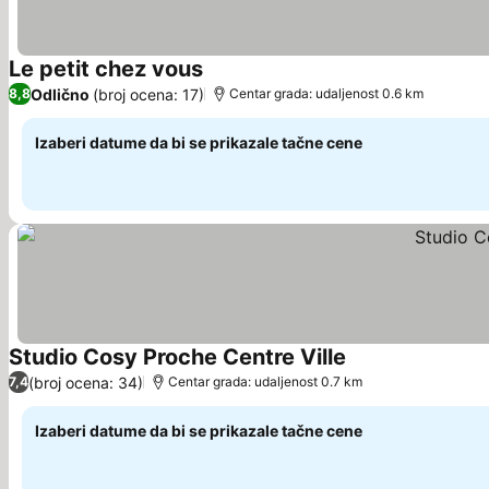
Le petit chez vous
Pogledaj cene
Odlično
(broj ocena: 17)
8,8
Centar grada: udaljenost 0.6 km
Izaberi datume da bi se prikazale tačne cene
Studio Cosy Proche Centre Ville
Pogledaj cene
(broj ocena: 34)
7,4
Centar grada: udaljenost 0.7 km
Izaberi datume da bi se prikazale tačne cene