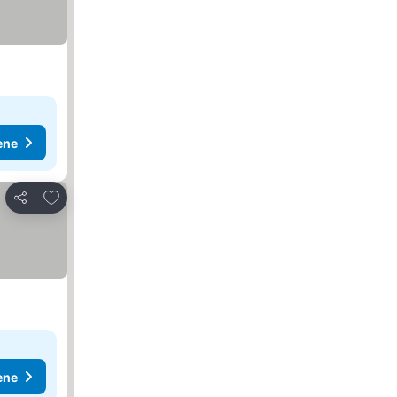
ene
Dodati u favorite
Deli
ene