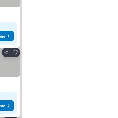
ene
Dodati u favorite
Deli
ene