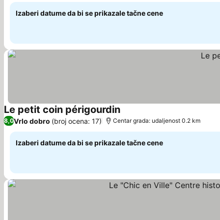
Izaberi datume da bi se prikazale tačne cene
Le petit coin périgourdin
Pogledaj cene
Vrlo dobro
(broj ocena: 17)
8,0
Centar grada: udaljenost 0.2 km
Izaberi datume da bi se prikazale tačne cene