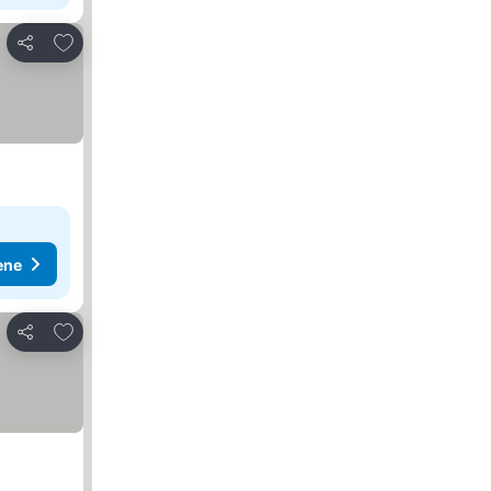
Dodati u favorite
Deli
ene
Dodati u favorite
Deli