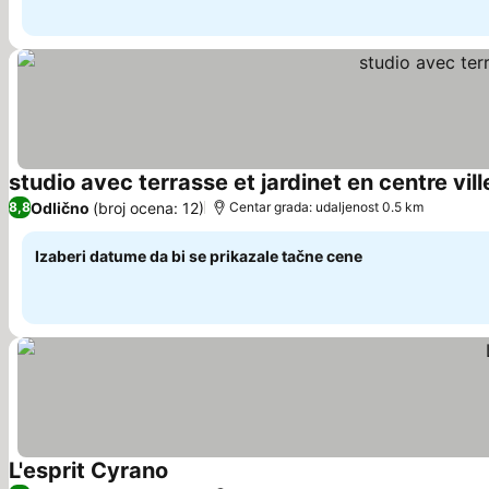
studio avec terrasse et jardinet en centre vill
Odlično
(broj ocena: 12)
8,8
Centar grada: udaljenost 0.5 km
Izaberi datume da bi se prikazale tačne cene
L'esprit Cyrano
Pogledaj cene