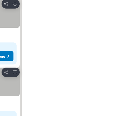
Dodati u favorite
Deli
ene
Dodati u favorite
Deli