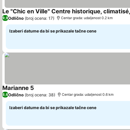
Le "Chic en Ville" Centre historique, climatisé
Odlično
(broj ocena: 17)
9,9
Centar grada: udaljenost 0.2 km
Izaberi datume da bi se prikazale tačne cene
Marianne 5
Pogledaj cene
Odlično
(broj ocena: 38)
8,6
Centar grada: udaljenost 0.6 km
Izaberi datume da bi se prikazale tačne cene