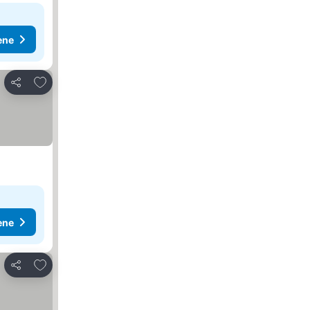
ene
Dodati u favorite
Deli
ene
Dodati u favorite
Deli