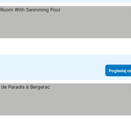
aj cene
Pogledaj c