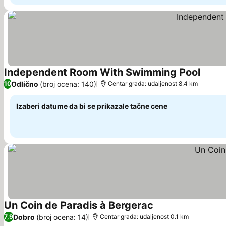
Independent Room With Swimming Pool
Pogled
Odlično
(broj ocena: 140)
10
Centar grada: udaljenost 8.4 km
Izaberi datume da bi se prikazale tačne cene
Un Coin de Paradis à Bergerac
Pogledaj cene
Dobro
(broj ocena: 14)
7,9
Centar grada: udaljenost 0.1 km