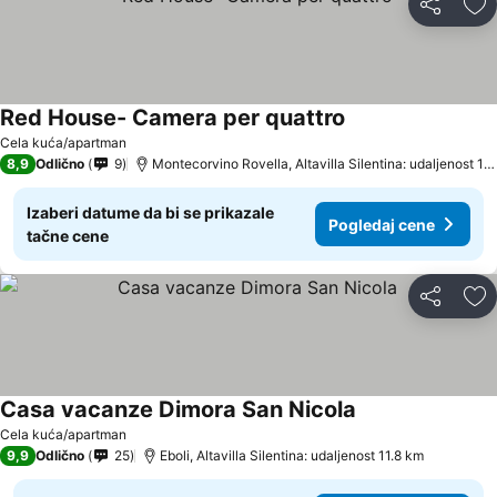
Deli
Do
Red House- Camera per quattro
Cela kuća/apartman
8,9
Odlično
9
Montecorvino Rovella, Altavilla Silentina: udaljenost 19.3 km
Izaberi datume da bi se prikazale
Pogledaj cene
tačne cene
Deli
Do
Casa vacanze Dimora San Nicola
Cela kuća/apartman
9,9
Odlično
25
Eboli, Altavilla Silentina: udaljenost 11.8 km