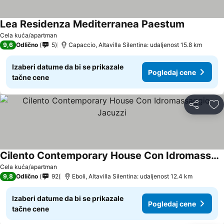
Lea Residenza Mediterranea Paestum
Cela kuća/apartman
9,6
Odlično
5
Capaccio, Altavilla Silentina: udaljenost 15.8 km
Izaberi datume da bi se prikazale
Pogledaj cene
tačne cene
Deli
Do
Cilento Contemporary House Con Idromassaggio Jacuzzi
Cela kuća/apartman
9,8
Odlično
92
Eboli, Altavilla Silentina: udaljenost 12.4 km
Izaberi datume da bi se prikazale
Pogledaj cene
tačne cene