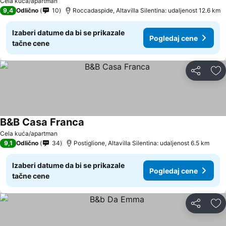
Cela kuća/apartman
9,4
Odlično
10
Roccadaspide, Altavilla Silentina: udaljenost 12.6 km
Izaberi datume da bi se prikazale
Pogledaj cene
tačne cene
Deli
Do
B&B Casa Franca
Cela kuća/apartman
9,1
Odlično
34
Postiglione, Altavilla Silentina: udaljenost 6.5 km
Izaberi datume da bi se prikazale
Pogledaj cene
tačne cene
Deli
Do