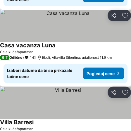
Deli
Do
Casa vacanza Luna
Cela kuća/apartman
9,7
Odlično
14
Eboli, Altavilla Silentina: udaljenost 11.9 km
Izaberi datume da bi se prikazale
Pogledaj cene
tačne cene
Deli
Do
Villa Barresi
Cela kuća/apartman