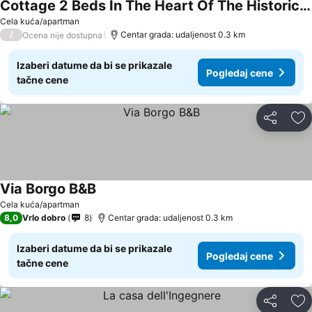
Cottage 2 Beds In The Heart Of The Historic Center Of Altavilla Silentina (sa)
Cela kuća/apartman
/
Centar grada: udaljenost 0.3 km
Ocena nije dostupna
Izaberi datume da bi se prikazale
Pogledaj cene
tačne cene
Deli
Do
Via Borgo B&B
Cela kuća/apartman
8,0
Vrlo dobro
8
Centar grada: udaljenost 0.3 km
Izaberi datume da bi se prikazale
Pogledaj cene
tačne cene
Deli
Do