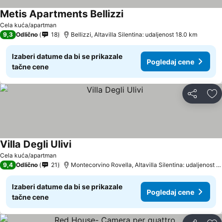
Metis Apartments Bellizzi
Cela kuća/apartman
9,3
Odlično
18
Bellizzi, Altavilla Silentina: udaljenost 18.0 km
Izaberi datume da bi se prikazale
Pogledaj cene
tačne cene
Deli
Do
Villa Degli Ulivi
Cela kuća/apartman
9,4
Odlično
21
Montecorvino Rovella, Altavilla Silentina: udaljenost 19.3 km
Izaberi datume da bi se prikazale
Pogledaj cene
tačne cene