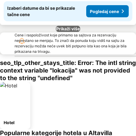
Izaberi datume da bi se prikazale
Pogledaj cene
tačne cene
Prikaži više
Cene i raspoloživost koje primamo sa sajtova za rezervaciju
neprestano se menjaju. To znači da ponuda koju vidiš na sajtu za
rezervaciju možda neće uvek biti potpuno ista kao ona koja je bila
prikazana na trivagu.
seo_tlp_other_stays_title: Error: The intl string
context variable "lokacija" was not provided
to the string "undefined"
Hotel
Popularne kategorije hotela u Altavilla