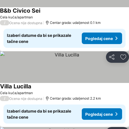
B&b Civico Sei
Cela kuća/apartman
/
Centar grada: udaljenost 0.1 km
Ocena nije dostupna
Izaberi datume da bi se prikazale
Pogledaj cene
tačne cene
Deli
Do
Villa Lucilla
Cela kuća/apartman
/
Centar grada: udaljenost 2.2 km
Ocena nije dostupna
Izaberi datume da bi se prikazale
Pogledaj cene
tačne cene