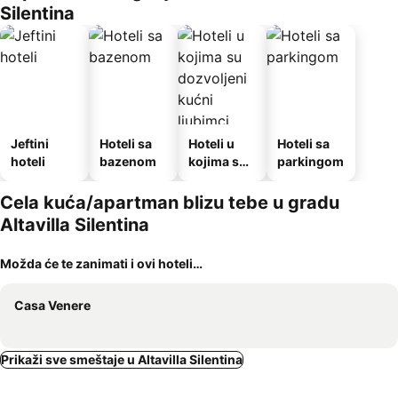
Silentina
Jeftini
Hoteli sa
Hoteli u
Hoteli sa
hoteli
bazenom
kojima su
parkingom
dozvoljeni
kućni
Cela kuća/apartman blizu tebe u gradu
ljubimci
Altavilla Silentina
Možda će te zanimati i ovi hoteli…
Casa Venere
Prikaži sve smeštaje u Altavilla Silentina