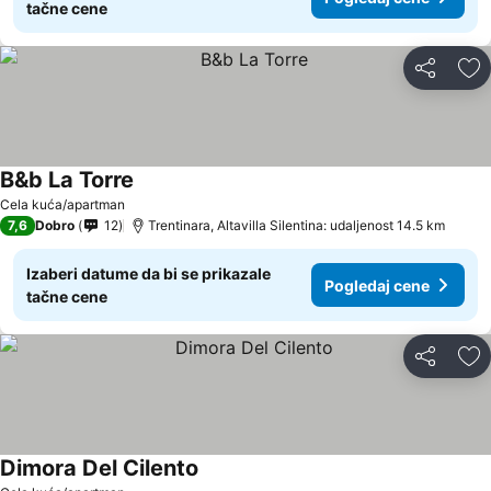
tačne cene
Deli
Do
B&b La Torre
Cela kuća/apartman
7,6
Dobro
12
Trentinara, Altavilla Silentina: udaljenost 14.5 km
Izaberi datume da bi se prikazale
Pogledaj cene
tačne cene
Deli
Do
Dimora Del Cilento