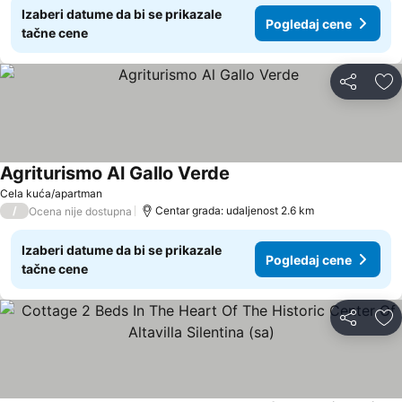
Izaberi datume da bi se prikazale
Pogledaj cene
tačne cene
Deli
Do
Agriturismo Al Gallo Verde
Cela kuća/apartman
/
Centar grada: udaljenost 2.6 km
Ocena nije dostupna
Izaberi datume da bi se prikazale
Pogledaj cene
tačne cene
Deli
Do