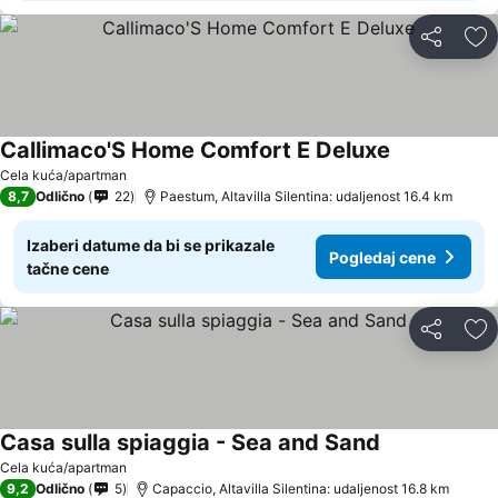
Deli
Do
Callimaco'S Home Comfort E Deluxe
Cela kuća/apartman
8,7
Odlično
22
Paestum, Altavilla Silentina: udaljenost 16.4 km
Izaberi datume da bi se prikazale
Pogledaj cene
tačne cene
Deli
Do
Casa sulla spiaggia - Sea and Sand
Cela kuća/apartman
9,2
Odlično
5
Capaccio, Altavilla Silentina: udaljenost 16.8 km