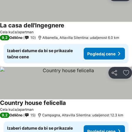
La casa dell'Ingegnere
Cela kuća/apartman
9,2
Odlično
10
Albanella, Altavilla Silentina: udaljenost 6.0 km
Izaberi datume da bi se prikazale
Pogledaj cene
tačne cene
Deli
Do
Country house felicella
Cela kuća/apartman
9,2
Odlično
15
Campagna, Altavilla Silentina: udaljenost 12.3 km
Izaberi datume da bi se prikazale
Pogledaj cene