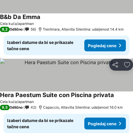
B&b Da Emma
Cela kuća/apartman
9,2
Odlično
56
Trentinara, Altavilla Silentina: udaljenost 14.4 km
Izaberi datume da bi se prikazale
Pogledaj cene
tačne cene
Deli
Do
Hera Paestum Suite con Piscina privata
Cela kuća/apartman
9,5
Odlično
42
Capaccio, Altavilla Silentina: udaljenost 16.0 km
Izaberi datume da bi se prikazale
Pogledaj cene
tačne cene