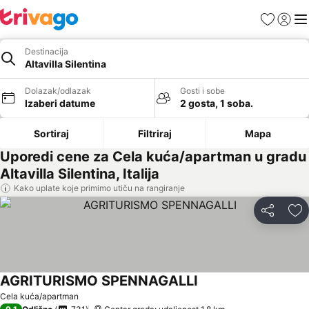
Favoriti
Prijavi
Men
Destinacija
Altavilla Silentina
Dolazak/odlazak
Gosti i sobe
Izaberi datume
2 gosta, 1 soba.
Sortiraj
Filtriraj
Mapa
Uporedi cene za Cela kuća/apartman u gradu
Altavilla Silentina, Italija
Kako uplate koje primimo utiču na rangiranje
Deli
Do
AGRITURISMO SPENNAGALLI
Cela kuća/apartman