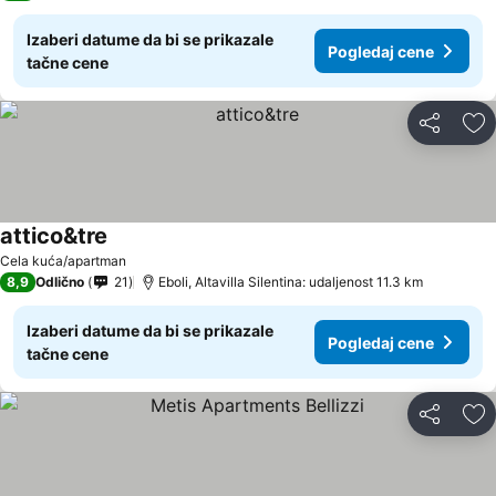
Izaberi datume da bi se prikazale
Pogledaj cene
tačne cene
Deli
Do
attico&tre
Cela kuća/apartman
8,9
Odlično
21
Eboli, Altavilla Silentina: udaljenost 11.3 km
Izaberi datume da bi se prikazale
Pogledaj cene
tačne cene
Deli
Do