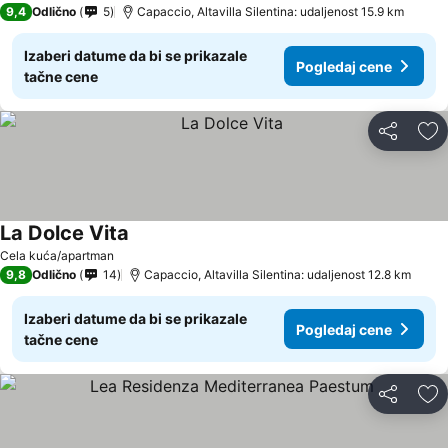
9,4
Odlično
5
Capaccio, Altavilla Silentina: udaljenost 15.9 km
Izaberi datume da bi se prikazale
Pogledaj cene
tačne cene
Deli
Do
La Dolce Vita
Cela kuća/apartman
9,8
Odlično
14
Capaccio, Altavilla Silentina: udaljenost 12.8 km
Izaberi datume da bi se prikazale
Pogledaj cene
tačne cene
Deli
Do