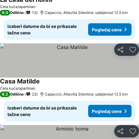
Cela kuća/apartman
9,0
Odlično
13
Capaccio, Altavilla Silentina: udaljenost 12.5 km
Izaberi datume da bi se prikazale
Pogledaj cene
tačne cene
Deli
Do
Casa Matilde
Cela kuća/apartman
9,2
Odlično
22
Capaccio, Altavilla Silentina: udaljenost 12.5 km
Izaberi datume da bi se prikazale
Pogledaj cene
tačne cene
Deli
Do