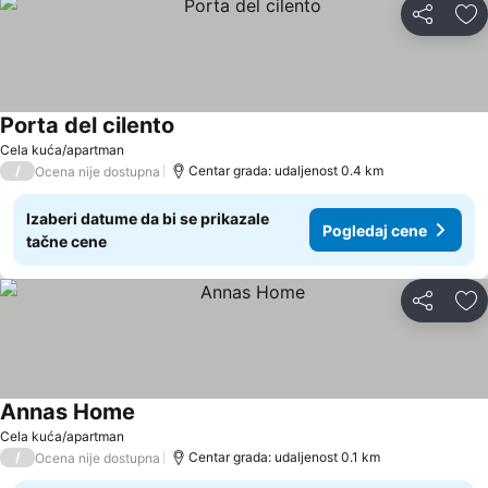
Deli
Do
Porta del cilento
Cela kuća/apartman
/
Centar grada: udaljenost 0.4 km
Ocena nije dostupna
Izaberi datume da bi se prikazale
Pogledaj cene
tačne cene
Deli
Do
Annas Home
Cela kuća/apartman
/
Centar grada: udaljenost 0.1 km
Ocena nije dostupna