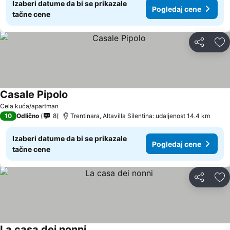
Izaberi datume da bi se prikazale
Pogledaj cene
tačne cene
Deli
Do
Casale Pipolo
Cela kuća/apartman
10
Odlično
8
Trentinara, Altavilla Silentina: udaljenost 14.4 km
Izaberi datume da bi se prikazale
Pogledaj cene
tačne cene
Deli
Do
La casa dei nonni