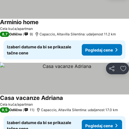
Arminio home
Cela kuća/apartman
8,7
Odlično
9
Capaccio, Altavilla Silentina: udaljenost 11.2 km
Izaberi datume da bi se prikazale
Pogledaj cene
tačne cene
Deli
Do
Casa vacanze Adriana
Cela kuća/apartman
9,5
Odlično
11
Capaccio, Altavilla Silentina: udaljenost 17.0 km
Izaberi datume da bi se prikazale
Pogledaj cene
tačne cene