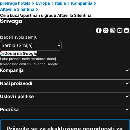
pretraga hotela
Evropa
Italija
Kampanija
Altavilla Silentina
Cela kuća/apartman u gradu Altavilla Silentina
Facebook
Twitter
Insta
Yo
Izaberi svoju zemlju
Dodaj na Google
Lako pronađi naše rezultate: dodaj
trivago kao omiljeni izvor na Google.
Kompanija
Naši proizvodi
Uslovi i politike
Podrška
Prijavite se za ekskluzivne pogodnosti za