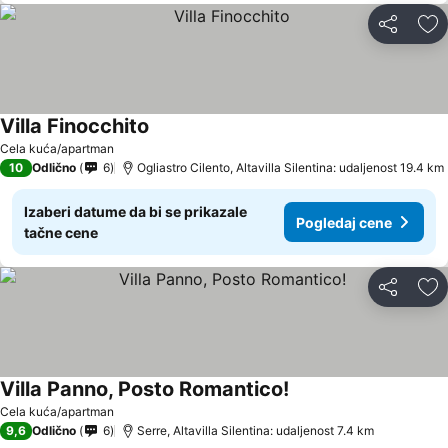
Deli
Do
Villa Finocchito
Cela kuća/apartman
10
Odlično
6
Ogliastro Cilento, Altavilla Silentina: udaljenost 19.4 km
Izaberi datume da bi se prikazale
Pogledaj cene
tačne cene
Deli
Do
Villa Panno, Posto Romantico!
Cela kuća/apartman
9,6
Odlično
6
Serre, Altavilla Silentina: udaljenost 7.4 km