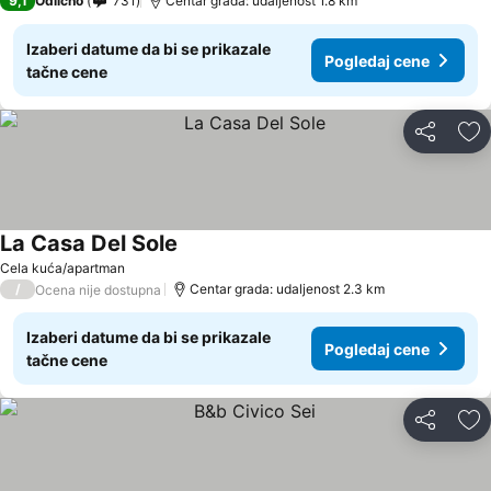
9,1
Odlično
731
Centar grada: udaljenost 1.8 km
Izaberi datume da bi se prikazale
Pogledaj cene
tačne cene
Deli
Do
La Casa Del Sole
Cela kuća/apartman
/
Centar grada: udaljenost 2.3 km
Ocena nije dostupna
Izaberi datume da bi se prikazale
Pogledaj cene
tačne cene
Deli
Do