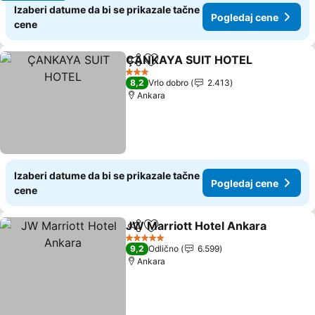
Izaberi datume da bi se prikazale tačne
Pogledaj cene
cene
ÇANKAYA SUIT HOTEL
Deli
Dodati u favorite
3 Zvezdice
8,2
Vrlo dobro
2.413
Ankara
Izaberi datume da bi se prikazale tačne
Pogledaj cene
cene
JW Marriott Hotel Ankara
Deli
Dodati u favorite
5 Zvezdice
9,2
Odlično
6.599
Ankara