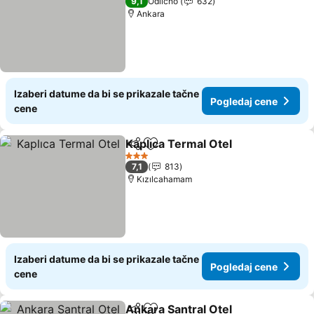
9,1
Odlično
632
Ankara
Izaberi datume da bi se prikazale tačne
Pogledaj cene
cene
Kaplıca Termal Otel
Deli
Dodati u favorite
3 Zvezdice
7,1
813
Kızılcahamam
Izaberi datume da bi se prikazale tačne
Pogledaj cene
cene
Ankara Santral Otel