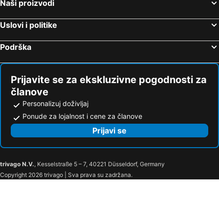
Naši proizvodi
Patalya Thermal Resort Hotel
ÇANKAYA SUIT HOTEL
UK Ankara Hotel
Loft Tepe Hotel
Uslovi i politike
Butik 24 Suites
Hotel Ickale
Podrška
Altinel Ankara Hotel & Convention Center
Konur Hotel
Asal Hotel
Hotel Cinnah
Asrin Business Hotel Kızılay
Holiday Inn Ankara - Kavaklidere By Ihg
Prijavite se za ekskluzivne pogodnosti za
Business Grand Hotel
Florya Grand Hotel
članove
Grand Silay Hotel
Lion City Hotel Ankara
Personalizuj doživljaj
Ponude za lojalnost i cene za članove
Divan Cukurhan
Occidental Ankara
Prijavi se
Downtown Ankara Hotel
Bilkent Hotel and Conference Center
Radisson Blu Hotel, Ankara
Mina 1 Hotel
Bugday Hotel
Otel Palan
trivago N.V.
, Kesselstraße 5 – 7, 40221 Düsseldorf, Germany
Alfin Hotel
SPOR HOTEL
Copyright 2026 trivago | Sva prava su zadržana.
Dab Hotel Ulus