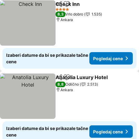
Check Inn
Deli
Dodati u favorite
4 Zvezdice
8,3
Vrlo dobro
1.535
Ankara
Izaberi datume da bi se prikazale tačne
Pogledaj cene
cene
Anatolia Luxury Hotel
Deli
Dodati u favorite
8,8
Odlično
2.513
Ankara
Izaberi datume da bi se prikazale tačne
Pogledaj cene
cene