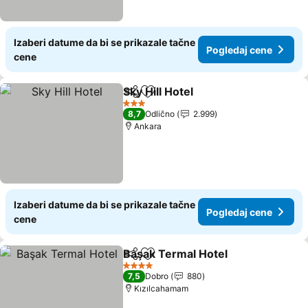
Izaberi datume da bi se prikazale tačne
Pogledaj cene
cene
Sky Hill Hotel
Deli
Dodati u favorite
3 Zvezdice
8,7
Odlično
2.999
Ankara
Izaberi datume da bi se prikazale tačne
Pogledaj cene
cene
Başak Termal Hotel
Deli
Dodati u favorite
4 Zvezdice
7,5
Dobro
880
Kızılcahamam