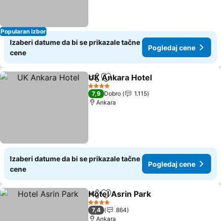
Popularan izbor
Izaberi datume da bi se prikazale tačne
Pogledaj cene
cene
UK Ankara Hotel
Deli
Dodati u favorite
4 Zvezdice
7,9
Dobro
1.115
Ankara
Izaberi datume da bi se prikazale tačne
Pogledaj cene
cene
Hotel Asrin Park
Deli
Dodati u favorite
4 Zvezdice
7,4
864
Ankara