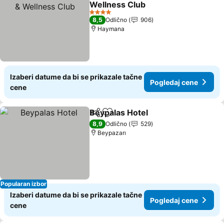
Wellness Club
4 Zvezdice
8,5
Odlično
906
Haymana
Izaberi datume da bi se prikazale tačne
Pogledaj cene
cene
Beypalas Hotel
Deli
Dodati u favorite
8,9
Odlično
529
Beypazarı
Popularan izbor
Izaberi datume da bi se prikazale tačne
Pogledaj cene
cene