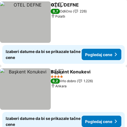
OTEL DEFNE
Deli
Dodati u favorite
8,7
Odlično
226
Polatlı
Izaberi datume da bi se prikazale tačne
Pogledaj cene
cene
Başkent Konukevi
Deli
Dodati u favorite
4 Zvezdice
8,2
Vrlo dobro
1.226
Ankara
Izaberi datume da bi se prikazale tačne
Pogledaj cene
cene