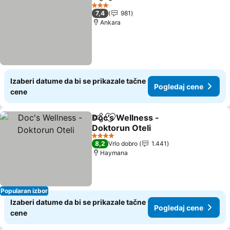
Deli
Dodati u favorite
3 Zvezdice
7,4
981
Ankara
Izaberi datume da bi se prikazale tačne
Pogledaj cene
cene
Doc's Wellness -
Deli
Dodati u favorite
Doktorun Oteli
4 Zvezdice
8,2
Vrlo dobro
1.441
Haymana
Popularan izbor
Izaberi datume da bi se prikazale tačne
Pogledaj cene
cene