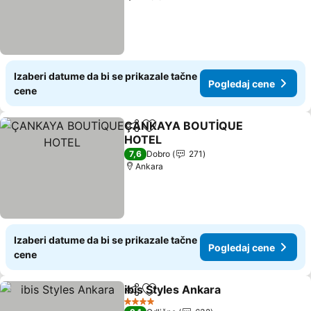
Izaberi datume da bi se prikazale tačne
Pogledaj cene
cene
ÇANKAYA BOUTİQUE
Deli
Dodati u favorite
HOTEL
7,6
Dobro
271
Ankara
Izaberi datume da bi se prikazale tačne
Pogledaj cene
cene
ibis Styles Ankara
Deli
Dodati u favorite
4 Zvezdice