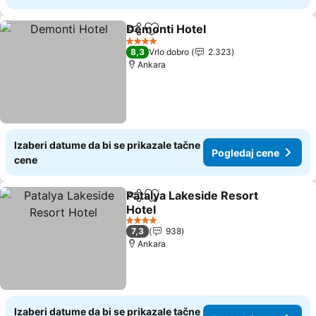
Demonti Hotel
Deli
Dodati u favorite
4 Zvezdice
8,3
Vrlo dobro
2.323
Ankara
Izaberi datume da bi se prikazale tačne
Pogledaj cene
cene
Patalya Lakeside Resort
Deli
Dodati u favorite
Hotel
4 Zvezdice
7,3
938
Ankara
Izaberi datume da bi se prikazale tačne