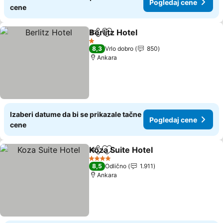
Pogledaj cene
cene
Berlitz Hotel
Deli
Dodati u favorite
1 Zvezdice
8,3
Vrlo dobro
850
Ankara
Izaberi datume da bi se prikazale tačne
Pogledaj cene
cene
Koza Suite Hotel
Deli
Dodati u favorite
4 Zvezdice
8,5
Odlično
1.911
Ankara