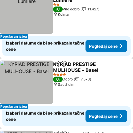
Lumière
2 Zvezdice
8,1
Vrlo dobro
11.427
Kolmar
Popularan izbor
Izaberi datume da bi se prikazale tačne
Pogledaj cene
cene
KYRIAD PRESTIGE
Deli
Dodati u favorite
MULHOUSE - Basel
4 Zvezdice
7,8
Dobro
7.573
Sausheim
Popularan izbor
Izaberi datume da bi se prikazale tačne
Pogledaj cene
cene