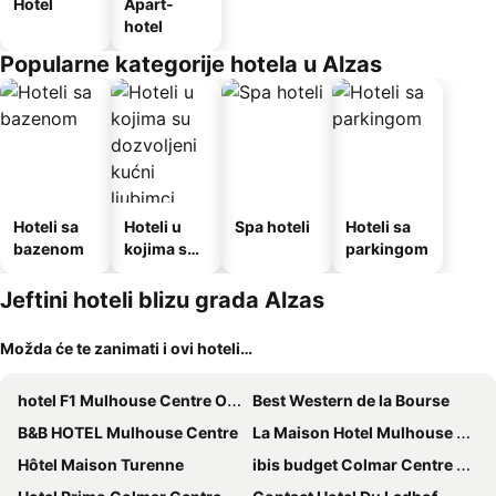
Hotel
Apart-
hotel
Popularne kategorije hotela u Alzas
Hoteli sa
Hoteli u
Spa hoteli
Hoteli sa
bazenom
kojima su
parkingom
dozvoljeni
kućni
Jeftini hoteli blizu grada Alzas
ljubimci
Možda će te zanimati i ovi hoteli…
hotel F1 Mulhouse Centre Ouest
Best Western de la Bourse
B&B HOTEL Mulhouse Centre
La Maison Hotel Mulhouse Centre
Hôtel Maison Turenne
ibis budget Colmar Centre Ville