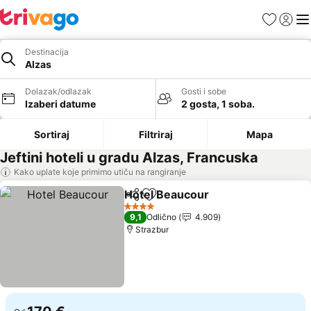
Favoriti
Prijavi
Men
Destinacija
Alzas
Dolazak/odlazak
Gosti i sobe
Izaberi datume
2 gosta, 1 soba.
Sortiraj
Filtriraj
Mapa
Jeftini hoteli u gradu Alzas, Francuska
Kako uplate koje primimo utiču na rangiranje
Hotel Beaucour
Deli
Dodati u favorite
4 Zvezdice
9,1
Odlično
4.909
Strazbur