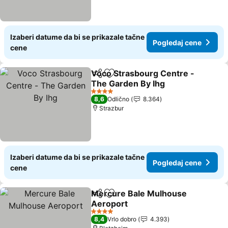
Izaberi datume da bi se prikazale tačne
Pogledaj cene
cene
Voco Strasbourg Centre -
Deli
Dodati u favorite
The Garden By Ihg
4 Zvezdice
8,6
Odlično
8.364
Strazbur
Izaberi datume da bi se prikazale tačne
Pogledaj cene
cene
Mercure Bale Mulhouse
Deli
Dodati u favorite
Aeroport
4 Zvezdice
8,4
Vrlo dobro
4.393