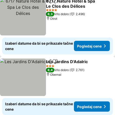
6717 Nature Hôtel & Spa
Deli
Dodati u favorite
Le Clos des Délices
4 Zvezdice
8,3
Vrlo dobro
2.496
Otrot
Izaberi datume da bi se prikazale tačne
Pogledaj cene
cene
Les Jardins D'Adalric
Deli
Dodati u favorite
3 Zvezdice
8,4
Vrlo dobro
2.761
Obernai
Izaberi datume da bi se prikazale tačne
Pogledaj cene
cene