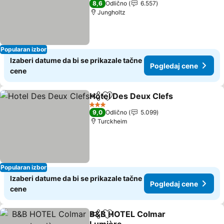
8,6
Odlično
6.557
Jungholtz
Popularan izbor
Izaberi datume da bi se prikazale tačne
Pogledaj cene
cene
Hotel Des Deux Clefs
Deli
Dodati u favorite
3 Zvezdice
9,0
Odlično
5.099
Turckheim
Popularan izbor
Izaberi datume da bi se prikazale tačne
Pogledaj cene
cene
B&B HOTEL Colmar
Deli
Dodati u favorite