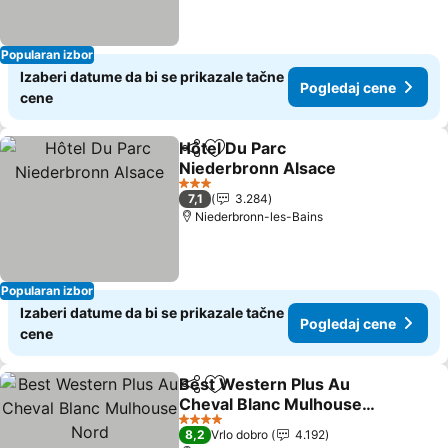
Popularan izbor
Izaberi datume da bi se prikazale tačne
Pogledaj cene
cene
Hôtel Du Parc
Deli
Dodati u favorite
Niederbronn Alsace
3 Zvezdice
7,1
3.284
Niederbronn-les-Bains
Popularan izbor
Izaberi datume da bi se prikazale tačne
Pogledaj cene
cene
Best Western Plus Au
Deli
Dodati u favorite
Cheval Blanc Mulhouse
Nord
4 Zvezdice
8,2
Vrlo dobro
4.192