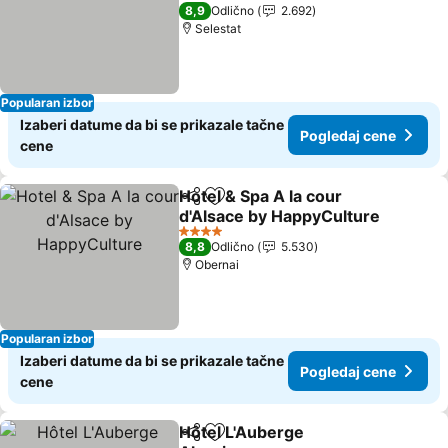
4 Zvezdice
8,9
Odlično
2.692
Selestat
Popularan izbor
Izaberi datume da bi se prikazale tačne
Pogledaj cene
cene
Hotel & Spa A la cour
Deli
Dodati u favorite
d'Alsace by HappyCulture
4 Zvezdice
8,8
Odlično
5.530
Obernai
Popularan izbor
Izaberi datume da bi se prikazale tačne
Pogledaj cene
cene
Hôtel L'Auberge
Deli
Dodati u favorite