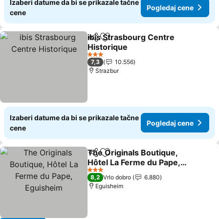
Izaberi datume da bi se prikazale tačne
Pogledaj cene
cene
ibis Strasbourg Centre
Deli
Dodati u favorite
Historique
3 Zvezdice
7,3
10.556
Strazbur
Izaberi datume da bi se prikazale tačne
Pogledaj cene
cene
The Originals Boutique,
Deli
Dodati u favorite
Hôtel La Ferme du Pape,
Eguisheim
3 Zvezdice
8,2
Vrlo dobro
6.880
Eguisheim