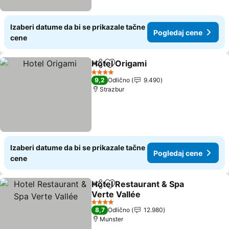
Izaberi datume da bi se prikazale tačne
Pogledaj cene
cene
Hotel Origami
Deli
Dodati u favorite
4 Zvezdice
9,2
Odlično
9.490
Strazbur
Izaberi datume da bi se prikazale tačne
Pogledaj cene
cene
Hotel Restaurant & Spa
Deli
Dodati u favorite
Verte Vallée
4 Zvezdice
8,7
Odlično
12.980
Munster