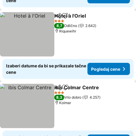
cene
Hotel à l'Oriel
Deli
Dodati u favorite
3 Zvezdice
8,7
Odlično
2.642
Riquewihr
Izaberi datume da bi se prikazale tačne
Pogledaj cene
cene
ibis Colmar Centre
Deli
Dodati u favorite
3 Zvezdice
8,3
Vrlo dobro
4.257
Kolmar