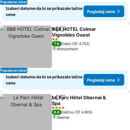
Popularan izbor
Izaberi datume da bi se prikazale tačne
Pogledaj cene
cene
B&B HOTEL Colmar
Deli
Dodati u favorite
Vignobles Ouest
2 Zvezdice
7,6
Dobro
4.752
Wintzenheim
Popularan izbor
Izaberi datume da bi se prikazale tačne
Pogledaj cene
cene
Le Parc Hôtel Obernai &
Deli
Dodati u favorite
Spa
4 Zvezdice
8,8
Odlično
4.805
Obernai