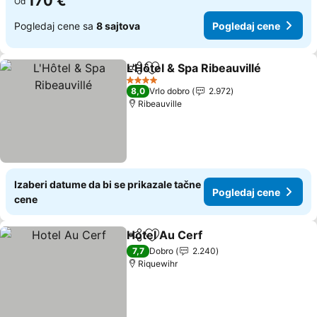
170 €
Od
Pogledaj cene sa
8 sajtova
Pogledaj cene
L'Hôtel & Spa Ribeauvillé
Deli
Dodati u favorite
4 Zvezdice
8,0
Vrlo dobro
2.972
Ribeauville
Izaberi datume da bi se prikazale tačne
Pogledaj cene
cene
Hotel Au Cerf
Deli
Dodati u favorite
7,7
Dobro
2.240
Riquewihr