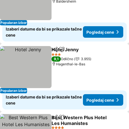
Baldersheim
Popularan izbor
Izaberi datume da bi se prikazale tačne
Pogledaj cene
cene
Hotel Jenny
Deli
Dodati u favorite
3 Zvezdice
9,1
Odlično
3.955
Hagenthal-le-Bas
Popularan izbor
Izaberi datume da bi se prikazale tačne
Pogledaj cene
cene
Best Western Plus Hotel
Deli
Dodati u favorite
Les Humanistes