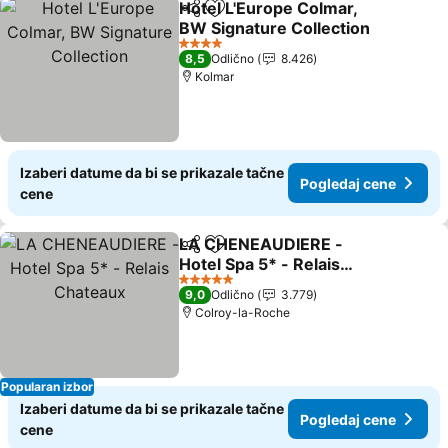
Hotel L'Europe Colmar,
Deli
Dodati u favorite
BW Signature Collection
4 Zvezdice
8,5
Odlično
8.426
Kolmar
Izaberi datume da bi se prikazale tačne
Pogledaj cene
cene
LA CHENEAUDIERE -
Deli
Dodati u favorite
Hotel Spa 5* - Relais
Chateaux
5 Zvezdice
9,0
Odlično
3.779
Colroy-la-Roche
Popularan izbor
Izaberi datume da bi se prikazale tačne
Pogledaj cene
cene