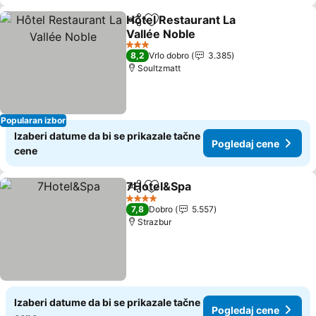
Hôtel Restaurant La
Deli
Dodati u favorite
Vallée Noble
3 Zvezdice
8,2
Vrlo dobro
3.385
Soultzmatt
Popularan izbor
Izaberi datume da bi se prikazale tačne
Pogledaj cene
cene
7Hotel&Spa
Deli
Dodati u favorite
4 Zvezdice
7,8
Dobro
5.557
Strazbur
Izaberi datume da bi se prikazale tačne
Pogledaj cene