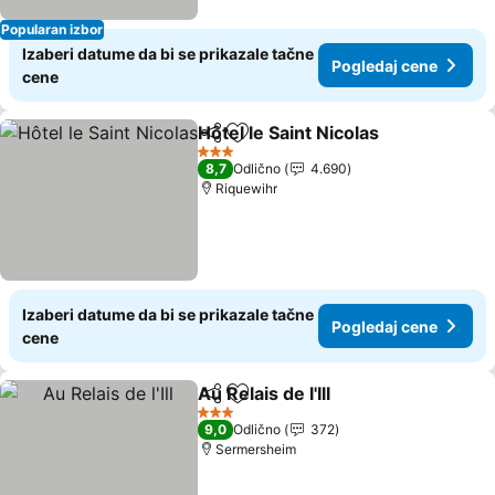
Popularan izbor
Izaberi datume da bi se prikazale tačne
Pogledaj cene
cene
Hôtel le Saint Nicolas
Deli
Dodati u favorite
3 Zvezdice
8,7
Odlično
4.690
Riquewihr
Izaberi datume da bi se prikazale tačne
Pogledaj cene
cene
Au Relais de l'Ill
Deli
Dodati u favorite
3 Zvezdice
9,0
Odlično
372
Sermersheim