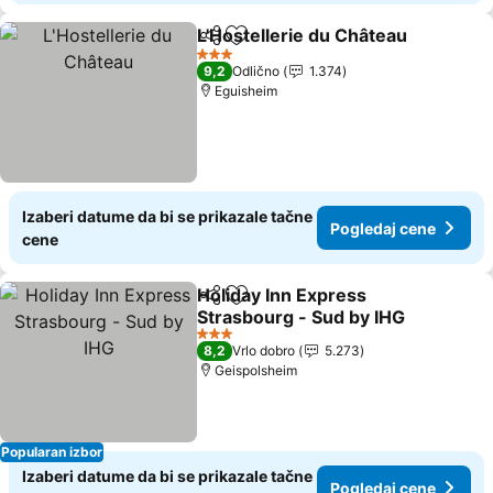
L'Hostellerie du Château
Deli
Dodati u favorite
3 Zvezdice
9,2
Odlično
1.374
Eguisheim
Izaberi datume da bi se prikazale tačne
Pogledaj cene
cene
Holiday Inn Express
Deli
Dodati u favorite
Strasbourg - Sud by IHG
3 Zvezdice
8,2
Vrlo dobro
5.273
Geispolsheim
Popularan izbor
Izaberi datume da bi se prikazale tačne
Pogledaj cene