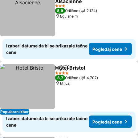
Alsacienne
3 Zvezdice
8,9
Odlično
2.124
Eguisheim
Izaberi datume da bi se prikazale tačne
Pogledaj cene
cene
Hotel Bristol
Deli
Dodati u favorite
4 Zvezdice
8,7
Odlično
4.707
Miluz
Popularan izbor
Izaberi datume da bi se prikazale tačne
Pogledaj cene
cene