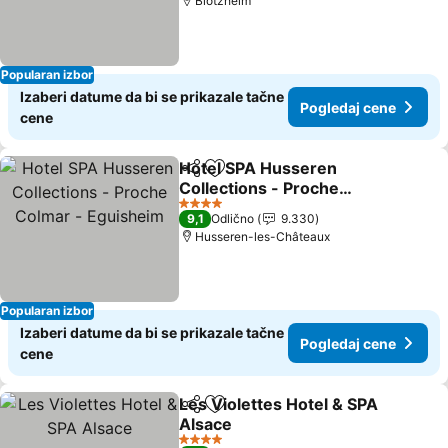
Blotzheim
Popularan izbor
Izaberi datume da bi se prikazale tačne
Pogledaj cene
cene
Hotel SPA Husseren
Deli
Dodati u favorite
Collections - Proche
Colmar - Eguisheim
4 Zvezdice
9,1
Odlično
9.330
Husseren-les-Châteaux
Popularan izbor
Izaberi datume da bi se prikazale tačne
Pogledaj cene
cene
Les Violettes Hotel & SPA
Deli
Dodati u favorite
Alsace
4 Zvezdice