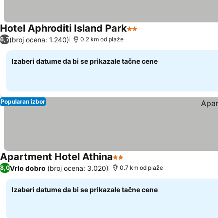
Hotel Aphroditi Island Park
2 Zvezdice
(broj ocena: 1.240)
6,7
0.2 km od plaže
Izaberi datume da bi se prikazale tačne cene
Popularan izbor
Apartment Hotel Athina
2 Zvezdice
Vrlo dobro
(broj ocena: 3.020)
8,0
0.7 km od plaže
Izaberi datume da bi se prikazale tačne cene