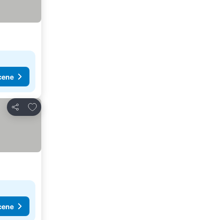
cene
Dodati u favorite
Deli
cene