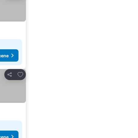
cene
Dodati u favorite
Deli
cene