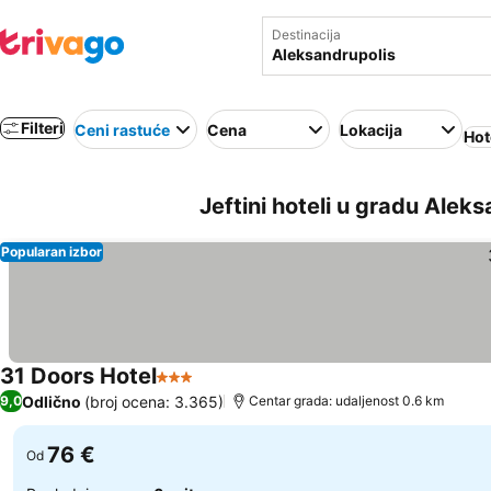
Destinacija
Filteri
Ceni rastuće
Cena
Lokacija
Hot
Jeftini hoteli u gradu Alek
Popularan izbor
31 Doors Hotel
3 Zvezdice
Odlično
(broj ocena: 3.365)
9,0
Centar grada: udaljenost 0.6 km
76 €
Od