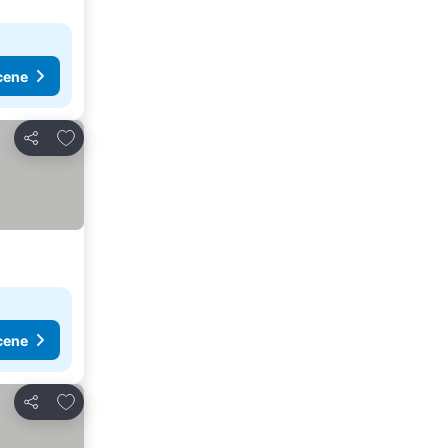
cene
Dodati u favorite
Deli
cene
Dodati u favorite
Deli