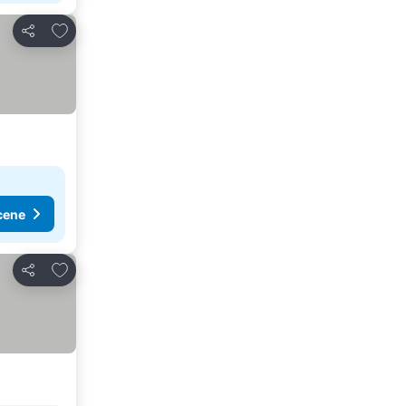
Dodati u favorite
Deli
cene
Dodati u favorite
Deli