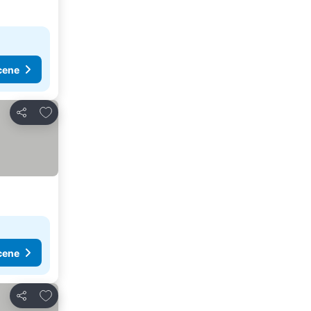
cene
Dodati u favorite
Deli
cene
Dodati u favorite
Deli