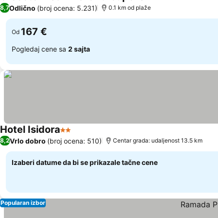
5 Zvezdice
Odlično
(broj ocena: 5.231)
8,7
0.1 km od plaže
167 €
Od
Pogledaj cene sa
2 sajta
Hotel Isidora
2 Zvezdice
Vrlo dobro
(broj ocena: 510)
8,2
Centar grada: udaljenost 13.5 km
Izaberi datume da bi se prikazale tačne cene
Popularan izbor