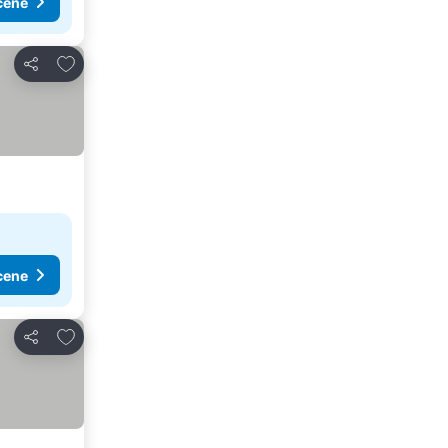
cene
Dodati u favorite
Deli
cene
Dodati u favorite
Deli