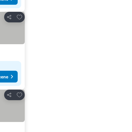
Dodati u favorite
Deli
cene
Dodati u favorite
Deli