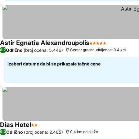
Astir Egnatia Alexandroupolis
5 Zvezdice
Odlično
(broj ocena: 5.446)
8,7
Centar grada: udaljenost 0.4 km
Izaberi datume da bi se prikazale tačne cene
Dias Hotel
2 Zvezdice
Odlično
(broj ocena: 2.405)
9,3
0.4 km od plaže