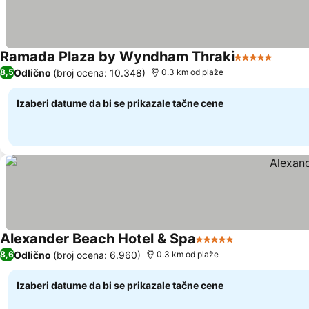
Ramada Plaza by Wyndham Thraki
5 Zvezdice
Odlično
(broj ocena: 10.348)
8,5
0.3 km od plaže
Izaberi datume da bi se prikazale tačne cene
Alexander Beach Hotel & Spa
5 Zvezdice
Odlično
(broj ocena: 6.960)
8,6
0.3 km od plaže
Izaberi datume da bi se prikazale tačne cene