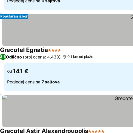
Pogledaj cene sa
6 sajtova
Popularan izbor
Grecotel Egnatia
4 Zvezdice
Odlično
(broj ocena: 4.430)
8,6
0.1 km od plaže
141 €
Od
Pogledaj cene sa
7 sajtova
Grecotel Astir Alexandroupolis