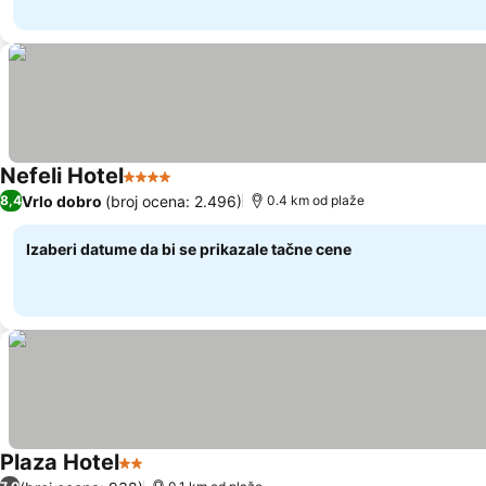
Nefeli Hotel
4 Zvezdice
Vrlo dobro
(broj ocena: 2.496)
8,4
0.4 km od plaže
Izaberi datume da bi se prikazale tačne cene
Plaza Hotel
2 Zvezdice