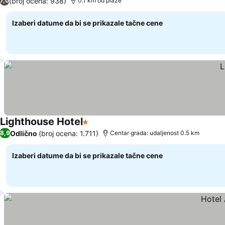
(broj ocena: 938)
7,0
0.1 km od plaže
Izaberi datume da bi se prikazale tačne cene
Lighthouse Hotel
1 Zvezdice
Odlično
(broj ocena: 1.711)
8,9
Centar grada: udaljenost 0.5 km
Izaberi datume da bi se prikazale tačne cene