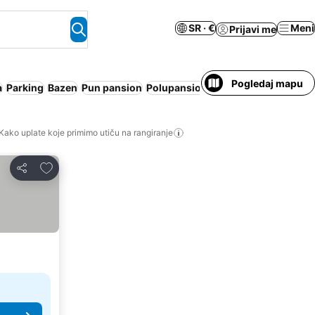
SR · €
Meni
Prijavi me
Pogledaj mapu
a
Parking
Bazen
Pun pansion
Polupansion
Besplatno otkazivanj
Kako uplate koje primimo utiču na rangiranje
Dodati u favorite
Deli