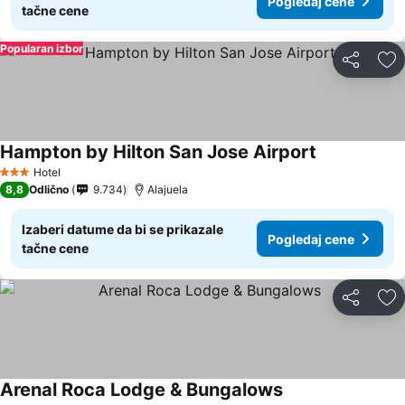
Pogledaj cene
tačne cene
Popularan izbor
Deli
Do
Hampton by Hilton San Jose Airport
Hotel
3 Zvezdice
8,8
Odlično
9.734
Alajuela
Izaberi datume da bi se prikazale
Pogledaj cene
tačne cene
Deli
Do
Arenal Roca Lodge & Bungalows