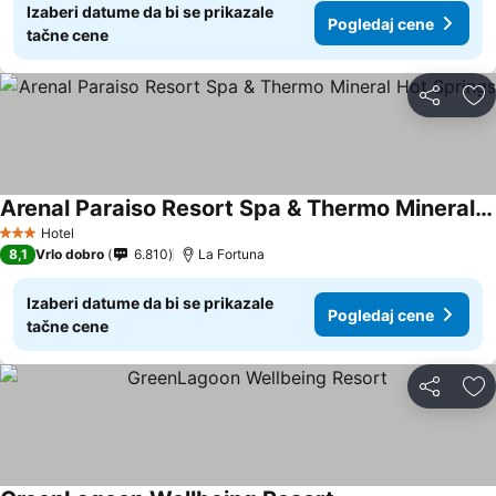
Izaberi datume da bi se prikazale
Pogledaj cene
tačne cene
Deli
Do
Arenal Paraiso Resort Spa & Thermo Mineral Hot Springs
Hotel
3 Zvezdice
8,1
Vrlo dobro
6.810
La Fortuna
Izaberi datume da bi se prikazale
Pogledaj cene
tačne cene
Deli
Do