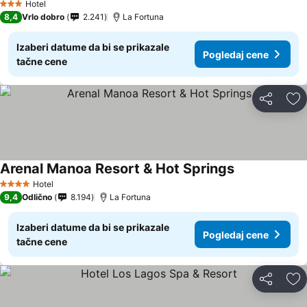
Hotel
3 Zvezdice
8,4
Vrlo dobro
2.241
La Fortuna
Izaberi datume da bi se prikazale
Pogledaj cene
tačne cene
Deli
Do
Arenal Manoa Resort & Hot Springs
Hotel
4 Zvezdice
9,4
Odlično
8.194
La Fortuna
Izaberi datume da bi se prikazale
Pogledaj cene
tačne cene
Deli
Do