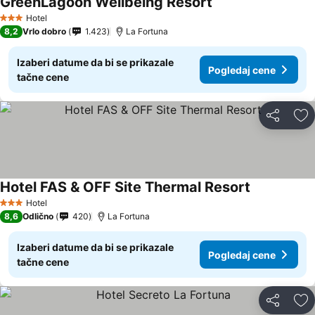
GreenLagoon Wellbeing Resort
Hotel
3 Zvezdice
8,2
Vrlo dobro
1.423
La Fortuna
Izaberi datume da bi se prikazale
Pogledaj cene
tačne cene
Deli
Do
Hotel FAS & OFF Site Thermal Resort
Hotel
3 Zvezdice
8,6
Odlično
420
La Fortuna
Izaberi datume da bi se prikazale
Pogledaj cene
tačne cene
Deli
Do