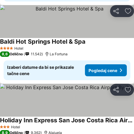
Deli
Do
Baldi Hot Springs Hotel & Spa
Hotel
4 Zvezdice
8,6
Odlično
11.542
La Fortuna
Izaberi datume da bi se prikazale
Pogledaj cene
tačne cene
Deli
Do
Holiday Inn Express San Jose Costa Rica Airport By Ihg
Hotel
3 Zvezdice
8,9
Odlično
9.362
Alajuela