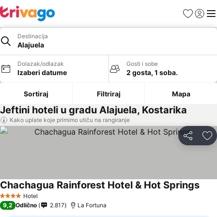
Favoriti
Prijavi
Men
Destinacija
Alajuela
Dolazak/odlazak
Gosti i sobe
Izaberi datume
2 gosta, 1 soba.
Sortiraj
Filtriraj
Mapa
Jeftini hoteli u gradu Alajuela, Kostarika
Kako uplate koje primimo utiču na rangiranje
Deli
Do
Chachagua Rainforest Hotel & Hot Springs
Hotel
4 Zvezdice
9,2
Odlično
2.817
La Fortuna