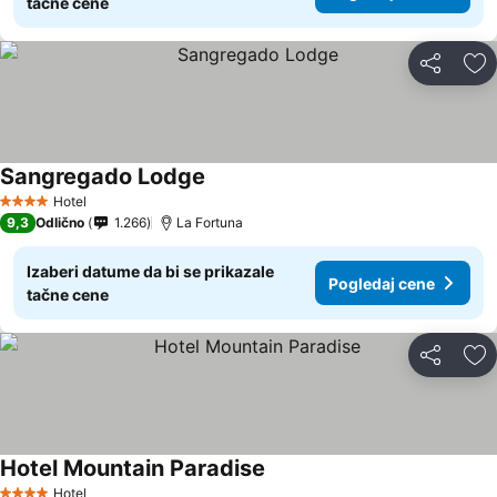
tačne cene
Deli
Do
Sangregado Lodge
Hotel
4 Zvezdice
9,3
Odlično
1.266
La Fortuna
Izaberi datume da bi se prikazale
Pogledaj cene
tačne cene
Deli
Do
Hotel Mountain Paradise
Hotel