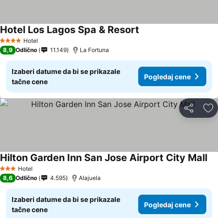
Hotel Los Lagos Spa & Resort
Hotel
4 Zvezdice
8,9
Odlično
11.149
La Fortuna
Izaberi datume da bi se prikazale
Pogledaj cene
tačne cene
Deli
Do
Hilton Garden Inn San Jose Airport City Mall
Hotel
3 Zvezdice
8,6
Odlično
4.595
Alajuela
Izaberi datume da bi se prikazale
Pogledaj cene
tačne cene