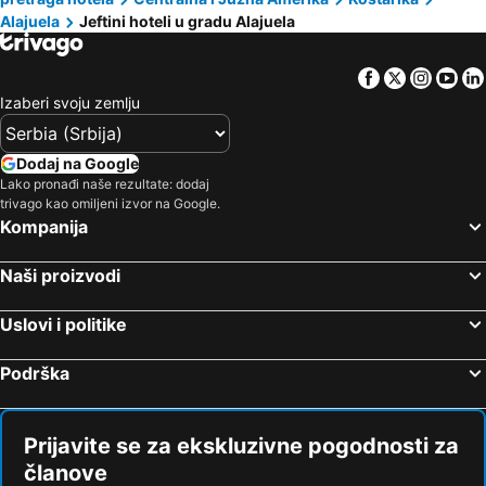
Alajuela
Jeftini hoteli u gradu Alajuela
Facebook
Twitter
Insta
Yo
Izaberi svoju zemlju
Dodaj na Google
Lako pronađi naše rezultate: dodaj
trivago kao omiljeni izvor na Google.
Kompanija
Naši proizvodi
Uslovi i politike
Podrška
Prijavite se za ekskluzivne pogodnosti za
članove