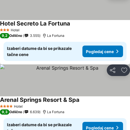
Hotel Secreto La Fortuna
Hotel
3 Zvezdice
9,2
Odlično
3.555
La Fortuna
Izaberi datume da bi se prikazale
Pogledaj cene
tačne cene
Deli
Do
Arenal Springs Resort & Spa
Hotel
4 Zvezdice
9,3
Odlično
6.639
La Fortuna
Izaberi datume da bi se prikazale
Pogledaj cene