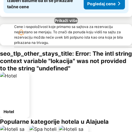
Izaberi datume da bi se prikazale
Pogledaj cene
tačne cene
Prikaži više
Cene i raspoloživost koje primamo sa sajtova za rezervaciju
neprestano se menjaju. To znači da ponuda koju vidiš na sajtu za
rezervaciju možda neće uvek biti potpuno ista kao ona koja je bila
prikazana na trivagu.
seo_tlp_other_stays_title: Error: The intl string
context variable "lokacija" was not provided
to the string "undefined"
Hotel
Popularne kategorije hotela u Alajuela