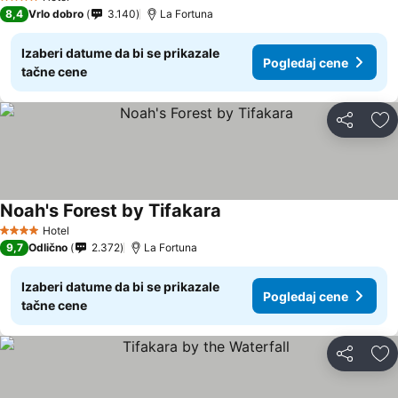
4 Zvezdice
8,4
Vrlo dobro
3.140
La Fortuna
Izaberi datume da bi se prikazale
Pogledaj cene
tačne cene
Deli
Do
Noah's Forest by Tifakara
Hotel
4 Zvezdice
9,7
Odlično
2.372
La Fortuna
Izaberi datume da bi se prikazale
Pogledaj cene
tačne cene
Deli
Do