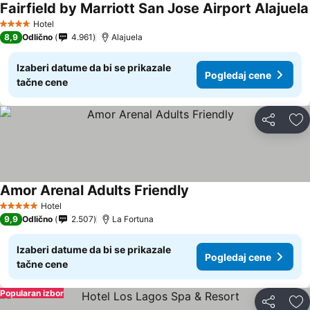
Fairfield by Marriott San Jose Airport Alajuela
Hotel
4 Zvezdice
8,9
Odlično
4.961
Alajuela
Izaberi datume da bi se prikazale
Pogledaj cene
tačne cene
Deli
Do
Amor Arenal Adults Friendly
Hotel
5 Zvezdice
9,9
Odlično
2.507
La Fortuna
Izaberi datume da bi se prikazale
Pogledaj cene
tačne cene
Popularan izbor
Deli
Do