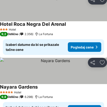
Deli
Do
Hotel Roca Negra Del Arenal
Hotel
3 Zvezdice
9,2
Odlično
2.356
La Fortuna
Izaberi datume da bi se prikazale
Pogledaj cene
tačne cene
Deli
Do
Nayara Gardens
Hotel
5 Zvezdice
9,8
Odlično
6.298
La Fortuna