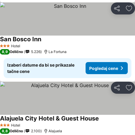
Deli
Do
San Bosco Inn
Hotel
3 Zvezdice
8,9
Odlično
5.226
La Fortuna
Izaberi datume da bi se prikazale
Pogledaj cene
tačne cene
Deli
Do
Alajuela City Hotel & Guest House
Hotel
3 Zvezdice
8,8
Odlično
2.100
Alajuela