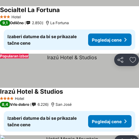
Socialtel La Fortuna
Hotel
3 Zvezdice
9,1
Odlično
2.850
La Fortuna
Izaberi datume da bi se prikazale
Pogledaj cene
tačne cene
Popularan izbor
Deli
Do
Irazú Hotel & Studios
Hotel
4 Zvezdice
8,4
Vrlo dobro
6.226
San José
Izaberi datume da bi se prikazale
Pogledaj cene
tačne cene