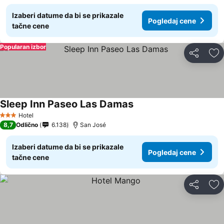
Izaberi datume da bi se prikazale
Pogledaj cene
tačne cene
Popularan izbor
Deli
Do
Sleep Inn Paseo Las Damas
Hotel
3 Zvezdice
8,7
Odlično
6.138
San José
Izaberi datume da bi se prikazale
Pogledaj cene
tačne cene
Deli
Do