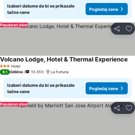
Izaberi datume da bi se prikazale
Pogledaj cene
tačne cene
Popularan izbor
Deli
Do
Volcano Lodge, Hotel & Thermal Experience
Hotel
3 Zvezdice
9,1
Odlično
10.351
La Fortuna
Izaberi datume da bi se prikazale
Pogledaj cene
tačne cene
Popularan izbor
Deli
Do