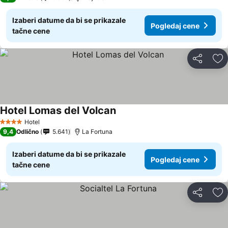
Izaberi datume da bi se prikazale
Pogledaj cene
tačne cene
Deli
Do
Hotel Lomas del Volcan
Hotel
4 Zvezdice
9,4
Odlično
5.641
La Fortuna
Izaberi datume da bi se prikazale
Pogledaj cene
tačne cene
Deli
Do