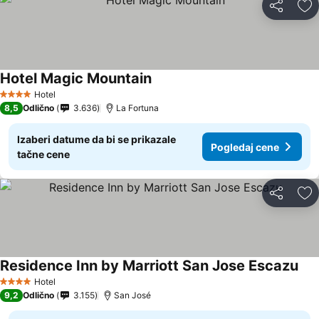
Deli
Do
Hotel Magic Mountain
Hotel
4 Zvezdice
8,5
Odlično
3.636
La Fortuna
Izaberi datume da bi se prikazale
Pogledaj cene
tačne cene
Deli
Do
Residence Inn by Marriott San Jose Escazu
Hotel
4 Zvezdice
9,2
Odlično
3.155
San José