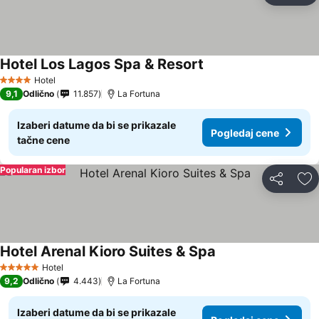
Hotel Los Lagos Spa & Resort
Hotel
4 Zvezdice
9,1
Odlično
11.857
La Fortuna
Izaberi datume da bi se prikazale
Pogledaj cene
tačne cene
Popularan izbor
Deli
Do
Hotel Arenal Kioro Suites & Spa
Hotel
5 Zvezdice
9,2
Odlično
4.443
La Fortuna
Izaberi datume da bi se prikazale