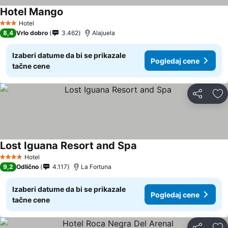
Hotel Mango
Hotel
3 Zvezdice
8,4
Vrlo dobro
3.462
Alajuela
Izaberi datume da bi se prikazale
Pogledaj cene
tačne cene
Deli
Do
Lost Iguana Resort and Spa
Hotel
4 Zvezdice
9,2
Odlično
4.117
La Fortuna
Izaberi datume da bi se prikazale
Pogledaj cene
tačne cene