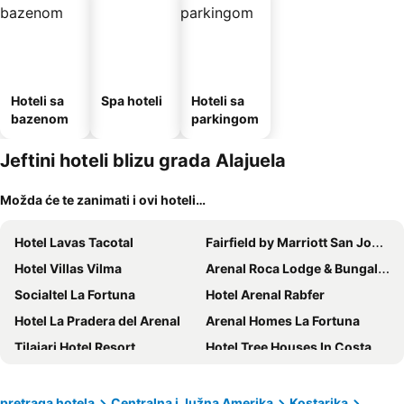
Hoteli sa
Spa hoteli
Hoteli sa
bazenom
parkingom
Jeftini hoteli blizu grada Alajuela
Možda će te zanimati i ovi hoteli…
Hotel Lavas Tacotal
Fairfield by Marriott San Jose Airport Alajuela
Hotel Villas Vilma
Arenal Roca Lodge & Bungalows
Socialtel La Fortuna
Hotel Arenal Rabfer
Hotel La Pradera del Arenal
Arenal Homes La Fortuna
Tilajari Hotel Resort
Hotel Tree Houses In Costa Rica
Hampton by Hilton San Jose Airport
Hotel Lomas del Volcan
GreenLagoon Wellbeing Resort
Hotel Mango Valley
pretraga hotela
Centralna i Južna Amerika
Kostarika