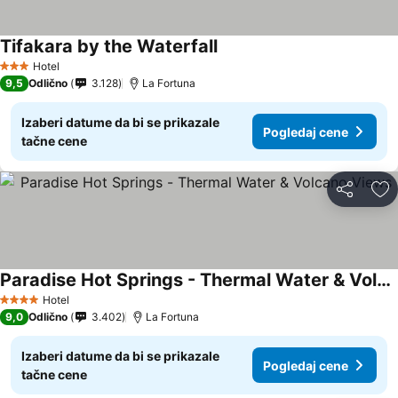
Tifakara by the Waterfall
Hotel
3 Zvezdice
9,5
Odlično
3.128
La Fortuna
Izaberi datume da bi se prikazale
Pogledaj cene
tačne cene
Deli
Do
Paradise Hot Springs - Thermal Water & Volcano Views
Hotel
4 Zvezdice
9,0
Odlično
3.402
La Fortuna
Izaberi datume da bi se prikazale
Pogledaj cene
tačne cene