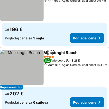
Krf - grad, Agios Gordios: udaljenost 9.9 km
196 €
Od
Pogledaj cene sa
3 sajta
Pogledaj cene
Messonghi Beach
Deli
Dodati u favorite
Pogleda
4 Zvezdice
8,2
Vrlo dobro
8.281
Moraitika, Agios Gordios: udaljenost 10.1 km
Popularan izbor
202 €
Od
Pogledaj cene sa
6 sajtova
Pogledaj cene