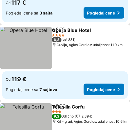
117 €
Od
Pogledaj cene sa
3 sajta
Pogledaj cene
Opera Blue Hotel
Deli
Dodati u favorite
Pogledaj
4 Zvezdice
6,8
831
Guvija, Agios Gordios: udaljenost 11.9 km
119 €
Od
Pogledaj cene sa
7 sajtova
Pogledaj cene
Telesilla Corfu
Deli
Dodati u favorite
Pogledaj ce
3 Zvezdice
9,2
Odlično
2.394
Krf - grad, Agios Gordios: udaljenost 10.6 km