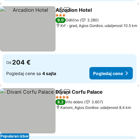
Arcadion Hotel
Deli
Dodati u favorite
Pogledaj c
3 Zvezdice
9,0
Odlično
3.280
Krf - grad, Agios Gordios: udaljenost 10.5 km
204 €
Od
Pogledaj cene sa
4 sajta
Pogledaj cene
Divani Corfu Palace
Deli
Dodati u favorite
Pogled
4 Zvezdice
8,2
Vrlo dobro
3.607
Kanoni, Agios Gordios: udaljenost 8.4 km
Popularan izbor