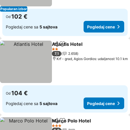
Popularan izbor
102 €
Od
Pogledaj cene sa
5 sajtova
Pogledaj cene
Atlantis Hotel
Deli
Dodati u favorite
Pogledaj cen
2 Zvezdice
7,1
2.658
Krf - grad, Agios Gordios: udaljenost 10.1 km
104 €
Od
Pogledaj cene sa
5 sajtova
Pogledaj cene
Marco Polo Hotel
Deli
Dodati u favorite
Pogledaj
3 Zvezdice