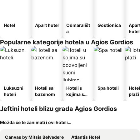
Hotel
Apart hotel
Odmarališt
Gostionica
Apar
a
hotel
Popularne kategorije hotela u Agios Gordios
Luksuzni
Hoteli sa
Hoteli u
Spa hoteli
Hotel
hoteli
bazenom
kojima su
plaži
dozvoljeni
kućni
Jeftini hoteli blizu grada Agios Gordios
ljubimci
Možda će te zanimati i ovi hoteli…
Canvas by Mitsis Belvedere
Atlantis Hotel