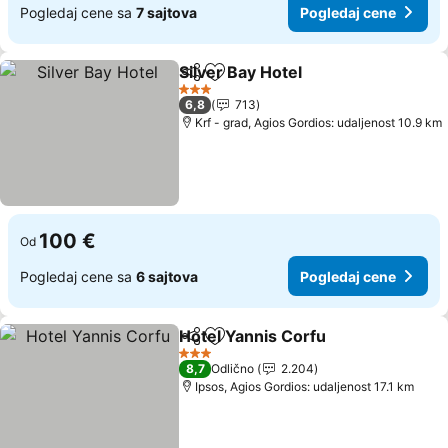
Pogledaj cene sa
7 sajtova
Pogledaj cene
Silver Bay Hotel
Deli
Dodati u favorite
Pogledaj c
3 Zvezdice
6,8
713
Krf - grad, Agios Gordios: udaljenost 10.9 km
100 €
Od
Pogledaj cene sa
6 sajtova
Pogledaj cene
Hotel Yannis Corfu
Deli
Dodati u favorite
Pogleda
3 Zvezdice
8,7
Odlično
2.204
Ipsos, Agios Gordios: udaljenost 17.1 km