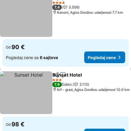
Deli
Dodati u favorite
Pogledaj cene
4 Zvezdice
7,4
3.506
Kanoni, Agios Gordios: udaljenost 7.7 km
90 €
Od
Pogledaj cene sa
6 sajtova
Pogledaj cene
Sunset Hotel
Deli
Dodati u favorite
Pogledaj cen
3 Zvezdice
7,9
Dobro
2.110
Krf - grad, Agios Gordios: udaljenost 10.0 km
98 €
Od