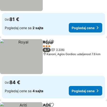
81 €
Od
Pogledaj cene sa
2 sajta
Pogledaj cene
Royal
Deli
Dodati u favorite
Pogledaj cene
3 Zvezdice
6,7
2.226
Kanoni, Agios Gordios: udaljenost 7.6 km
84 €
Od
Pogledaj cene sa
4 sajta
Pogledaj cene
Ariti