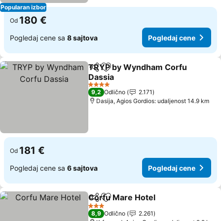
Popularan izbor
180 €
Od
Pogledaj cene sa
8 sajtova
Pogledaj cene
TRYP by Wyndham Corfu
Deli
Dodati u favorite
Dassia
Pogledaj cene
4 Zvezdice
9,2
Odlično
2.171
Dasija, Agios Gordios: udaljenost 14.9 km
181 €
Od
Pogledaj cene sa
6 sajtova
Pogledaj cene
Corfu Mare Hotel
Deli
Dodati u favorite
Pogledaj
3 Zvezdice
8,9
Odlično
2.261