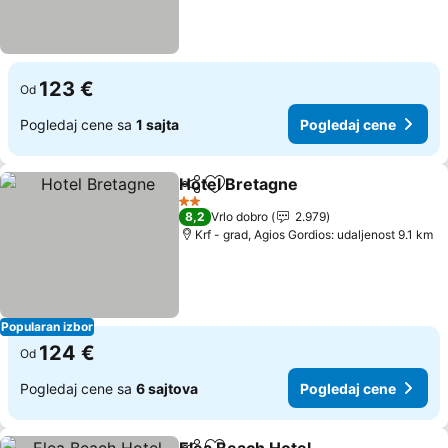
123 €
Od
Pogledaj cene sa
1 sajta
Pogledaj cene
Hotel Bretagne
Deli
Dodati u favorite
Pogledaj c
2 Zvezdice
8,2
Vrlo dobro
2.979
Krf - grad, Agios Gordios: udaljenost 9.1 km
Popularan izbor
124 €
Od
Pogledaj cene sa
6 sajtova
Pogledaj cene