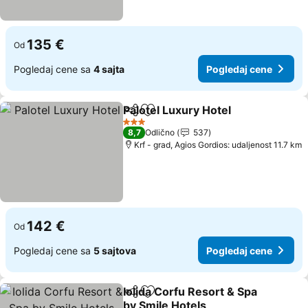
135 €
Od
Pogledaj cene sa
4 sajta
Pogledaj cene
Palotel Luxury Hotel
Deli
Dodati u favorite
Pogle
3 Zvezdice
8,7
Odlično
537
Krf - grad, Agios Gordios: udaljenost 11.7 km
142 €
Od
Pogledaj cene sa
5 sajtova
Pogledaj cene
Iolida Corfu Resort & Spa
Deli
Dodati u favorite
by Smile Hotels