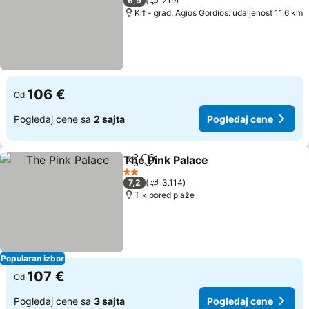
6,9
219
Krf - grad, Agios Gordios: udaljenost 11.6 km
106 €
Od
Pogledaj cene sa
2 sajta
Pogledaj cene
The Pink Palace
Deli
Dodati u favorite
Pogledaj c
2 Zvezdice
7,2
3.114
Tik pored plaže
Popularan izbor
107 €
Od
Pogledaj cene sa
3 sajta
Pogledaj cene