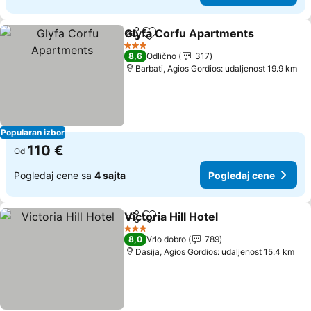
Glyfa Corfu Apartments
Deli
Dodati u favorite
Po
3 Zvezdice
8,6
Odlično
317
Barbati, Agios Gordios: udaljenost 19.9 km
Popularan izbor
110 €
Od
Pogledaj cene sa
4 sajta
Pogledaj cene
Victoria Hill Hotel
Deli
Dodati u favorite
Pogledaj
3 Zvezdice
8,0
Vrlo dobro
789
Dasija, Agios Gordios: udaljenost 15.4 km