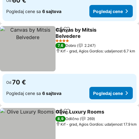
60 €
Od
Pogledaj cene sa
6 sajtova
Pogledaj cene
Canvas by Mitsis
Deli
Dodati u favorite
Belvedere
Pogledaj cene
4 Zvezdice
7,6
Dobro
2.247
Krf - grad, Agios Gordios: udaljenost 6.7 km
70 €
Od
Pogledaj cene sa
6 sajtova
Pogledaj cene
Olive Luxury Rooms
Deli
Dodati u favorite
Pogle
8,9
Odlično
269
Krf - grad, Agios Gordios: udaljenost 17.9 km