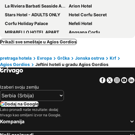
La Riviera Barbati Seaside Apartments
Arion Hotel
Stars Hotel - ADULTS ONLY
Hotel Corfu Secret
Corfu Holiday Palace
Nefeli Hotel
MIRABELLO HOTEL APARTMENTS
Angsana Corfu
Mon Repos Palace
Messonghi Beach
Prikaži sve smeštaje u Agios Gordios
Ariti
The Pink Palace
pretraga hotela
Evropa
Grčka
Jonska ostrva
Krf
Elea Beach Hotel
Potamaki Beach Hotel
Agios Gordios
Jeftini hoteli u gradu Agios Gordios
Silver Bay Hotel
Ionian Arches
ALYSSIUM
Royal
Facebook
Twitter
Insta
Yo
Sunset Hotel
Domes Miramare, a Luxury Collection Resort, Corfu
Izaberi svoju zemlju
Corfu Maris Hotel
Hotel SeaBird
Konstantinoupolis
TRYP by Wyndham Corfu Dassia
Dodaj na Google
Lako pronađi naše rezultate: dodaj
Opera Blue Hotel
Hotel Bretagne
trivago kao omiljeni izvor na Google.
Hotel Yannis Corfu
Anita Hotel
Kompanija
Fiori Hotel
Steve Apartments
Naši proizvodi