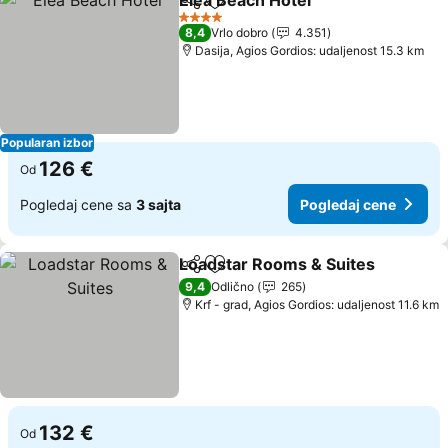
Elea Beach Hotel
Deli
Dodati u favorite
Pogledaj
4 Zvezdice
8,4
Vrlo dobro
4.351
Dasija, Agios Gordios: udaljenost 15.3 km
Popularan izbor
126 €
Od
Pogledaj cene sa
3 sajta
Pogledaj cene
Loadstar Rooms & Suites
Deli
Dodati u favorite
P
9,4
Odlično
265
Krf - grad, Agios Gordios: udaljenost 11.6 km
132 €
Od