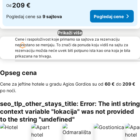
209 €
Od
Pogledaj cene sa
9 sajtova
Pogledaj cene
Prikaži više
Cene i raspoloživost koje primamo sa sajtova za rezervaciju
neprestano se menjaju. To znači da ponuda koju vidiš na sajtu za
rezervaciju možda neće uvek biti potpuno ista kao ona koja je bila
prikazana na trivagu.
Opseg cena
Cene za jeftine hotele u gradu Agios Gordios su od
‎60 €
do
‎209 €
po noći.
seo_tlp_other_stays_title: Error: The intl string
context variable "lokacija" was not provided
to the string "undefined"