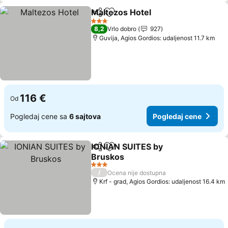
Maltezos Hotel
Deli
Dodati u favorite
Pogledaj c
3 Zvezdice
8,2
Vrlo dobro
927
Guvija, Agios Gordios: udaljenost 11.7 km
116 €
Od
Pogledaj cene sa
6 sajtova
Pogledaj cene
IONIAN SUITES by
Deli
Dodati u favorite
Bruskos
Pogledaj cene
3 Zvezdice
/
Ocena nije dostupna
Krf - grad, Agios Gordios: udaljenost 16.4 km