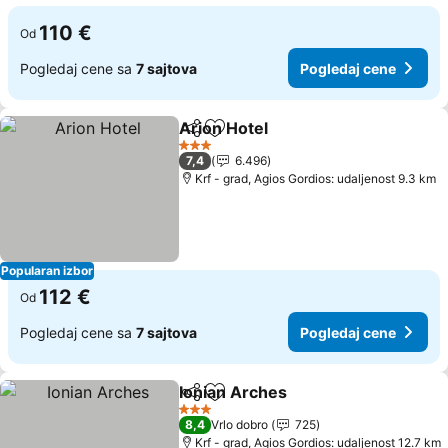
110 €
Od
Pogledaj cene sa
7 sajtova
Pogledaj cene
Arion Hotel
Deli
Dodati u favorite
Pogledaj cene
3 Zvezdice
7,4
6.496
Krf - grad, Agios Gordios: udaljenost 9.3 km
Popularan izbor
112 €
Od
Pogledaj cene sa
7 sajtova
Pogledaj cene
Ionian Arches
Deli
Dodati u favorite
Pogledaj ce
3 Zvezdice
8,4
Vrlo dobro
725
Krf - grad, Agios Gordios: udaljenost 12.7 km