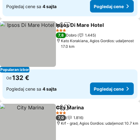
Pogledaj cene sa
4 sajta
Pogledaj cene
Ipsos Di Mare Hotel
Deli
Dodati u favorite
Pogled
3 Zvezdice
7,8
Dobro
1.445
Kato Korakiana, Agios Gordios: udaljenost
17.0 km
Popularan izbor
132 €
Od
Pogledaj cene sa
4 sajta
Pogledaj cene
City Marina
Deli
Dodati u favorite
Pogledaj cene
3 Zvezdice
7,0
1.816
Krf - grad, Agios Gordios: udaljenost 10.7 km