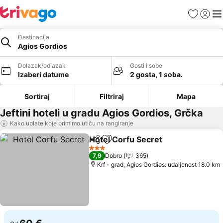
Favoriti
Prijavi
Men
Destinacija
Agios Gordios
Dolazak/odlazak
Gosti i sobe
Izaberi datume
2 gosta, 1 soba.
Sortiraj
Filtriraj
Mapa
Jeftini hoteli u gradu Agios Gordios, Grčka
Kako uplate koje primimo utiču na rangiranje
Hotel Corfu Secret
Deli
Dodati u favorite
Pogleda
3 Zvezdice
7,9
Dobro
365
Krf - grad, Agios Gordios: udaljenost 18.0 km