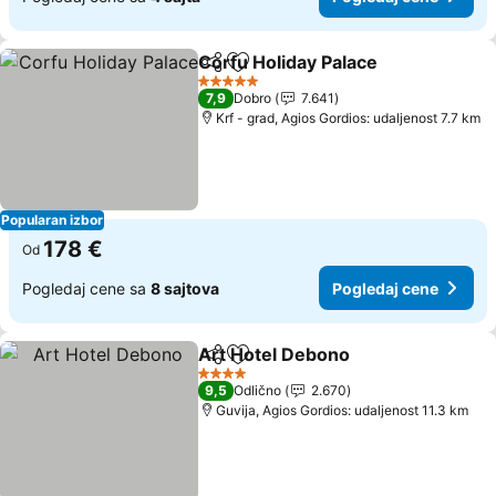
Corfu Holiday Palace
Deli
Dodati u favorite
Pogle
5 Zvezdice
7,9
Dobro
7.641
Krf - grad, Agios Gordios: udaljenost 7.7 km
Popularan izbor
178 €
Od
Pogledaj cene sa
8 sajtova
Pogledaj cene
Art Hotel Debono
Deli
Dodati u favorite
Pogledaj
4 Zvezdice
9,5
Odlično
2.670
Guvija, Agios Gordios: udaljenost 11.3 km