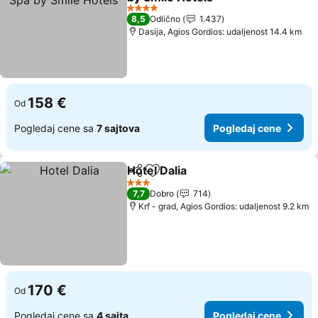
Pogledaj cene
4 Zvezdice
8,5
Odlično
1.437
Dasija, Agios Gordios: udaljenost 14.4 km
158 €
Od
Pogledaj cene sa
7 sajtova
Pogledaj cene
Hotel Dalia
Deli
Dodati u favorite
Pogledaj cene
3 Zvezdice
7,7
Dobro
714
Krf - grad, Agios Gordios: udaljenost 9.2 km
170 €
Od
Pogledaj cene sa
4 sajta
Pogledaj cene