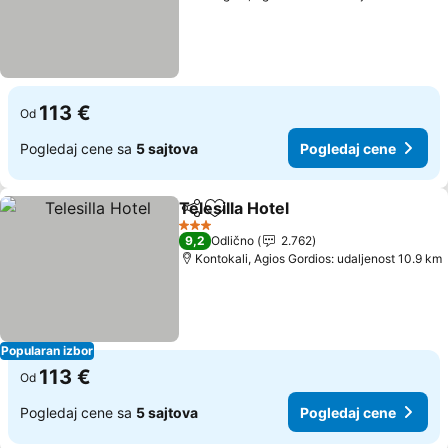
113 €
Od
Pogledaj cene sa
5 sajtova
Pogledaj cene
Telesilla Hotel
Deli
Dodati u favorite
Pogledaj ce
3 Zvezdice
9,2
Odlično
2.762
Kontokali, Agios Gordios: udaljenost 10.9 km
Popularan izbor
113 €
Od
Pogledaj cene sa
5 sajtova
Pogledaj cene