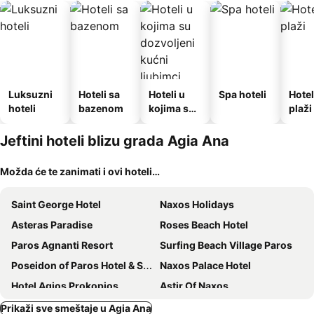
Luksuzni
Hoteli sa
Hoteli u
Spa hoteli
Hotel
hoteli
bazenom
kojima su
plaži
dozvoljeni
kućni
Jeftini hoteli blizu grada Agia Ana
ljubimci
Možda će te zanimati i ovi hoteli…
Saint George Hotel
Naxos Holidays
Asteras Paradise
Roses Beach Hotel
Paros Agnanti Resort
Surfing Beach Village Paros
Poseidon of Paros Hotel & Spa
Naxos Palace Hotel
Hotel Agios Prokopios
Astir Of Naxos
Nikolas Hotel
Liana Beach Hotel & Spa
Prikaži sve smeštaje u Agia Ana