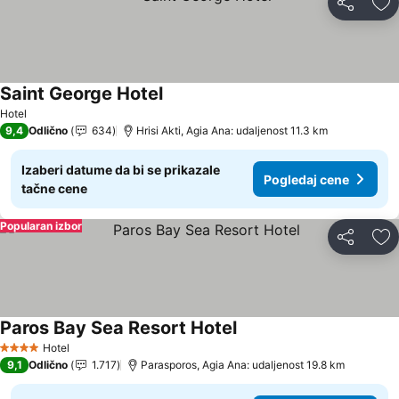
Deli
Do
Saint George Hotel
Pogledaj cene
Hotel
9,4
Odlično
634
Hrisi Akti, Agia Ana: udaljenost 11.3 km
Izaberi datume da bi se prikazale
Pogledaj cene
tačne cene
Popularan izbor
Deli
Do
Paros Bay Sea Resort Hotel
Pogledaj cene
Hotel
4 Zvezdice
9,1
Odlično
1.717
Parasporos, Agia Ana: udaljenost 19.8 km