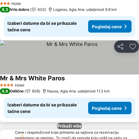
Pogledaj cene
Hotel
3 Zvezdice
8,3
Vrlo dobro
633
Logaras, Agia Ana: udaljenost 9.8 km
Izaberi datume da bi se prikazale
Pogledaj cene
tačne cene
Deli
Do
Mr & Mrs White Paros
Pogledaj cene
Hotel
4 Zvezdice
8,8
Odlično
608
Nausa, Agia Ana: udaljenost 11.3 km
Izaberi datume da bi se prikazale
Pogledaj cene
tačne cene
Prikaži više
Cene i raspoloživost koje primamo sa sajtova za rezervaciju
neprestano se menjaju. To znači da ponuda koju vidiš na sajtu za