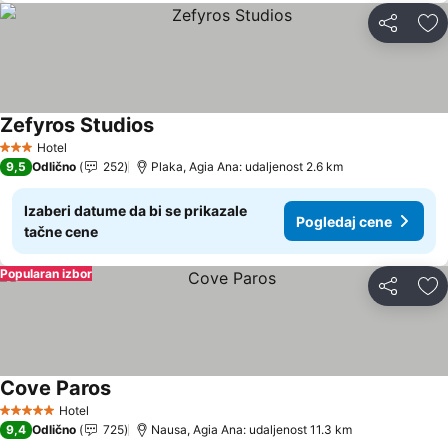
Deli
Do
Zefyros Studios
Pogledaj cene
Hotel
3 Zvezdice
9,5
Odlično
252
Plaka, Agia Ana: udaljenost 2.6 km
Izaberi datume da bi se prikazale
Pogledaj cene
tačne cene
Popularan izbor
Deli
Do
Cove Paros
Pogledaj cene
Hotel
5 Zvezdice
9,4
Odlično
725
Nausa, Agia Ana: udaljenost 11.3 km