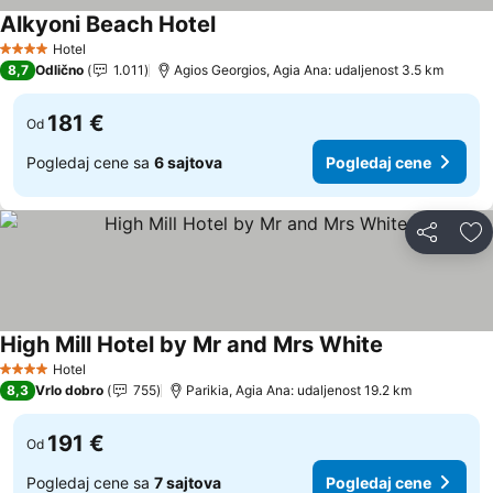
Alkyoni Beach Hotel
Pogledaj cene
Hotel
4 Zvezdice
8,7
Odlično
1.011
Agios Georgios, Agia Ana: udaljenost 3.5 km
181 €
Od
Pogledaj cene sa
6 sajtova
Pogledaj cene
Deli
Do
High Mill Hotel by Mr and Mrs White
Pogledaj cen
Hotel
4 Zvezdice
8,3
Vrlo dobro
755
Parikia, Agia Ana: udaljenost 19.2 km
191 €
Od
Pogledaj cene sa
7 sajtova
Pogledaj cene