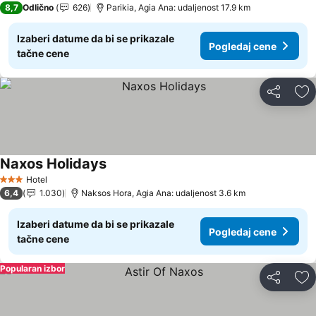
8,7
Odlično
626
Parikia, Agia Ana: udaljenost 17.9 km
Izaberi datume da bi se prikazale
Pogledaj cene
tačne cene
Deli
Do
Naxos Holidays
Pogledaj cene
Hotel
3 Zvezdice
6,4
1.030
Naksos Hora, Agia Ana: udaljenost 3.6 km
Izaberi datume da bi se prikazale
Pogledaj cene
tačne cene
Popularan izbor
Deli
Do