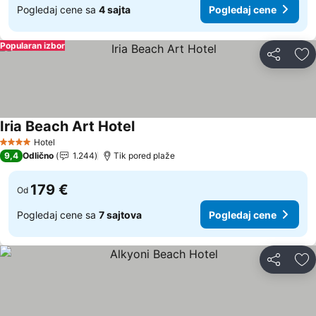
Pogledaj cene sa
4 sajta
Pogledaj cene
Popularan izbor
Deli
Do
Iria Beach Art Hotel
Pogledaj cene
Hotel
4 Zvezdice
9,4
Odlično
1.244
Tik pored plaže
179 €
Od
Pogledaj cene sa
7 sajtova
Pogledaj cene
Deli
Do