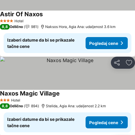
Astir Of Naxos
Pogledaj cene
Hotel
4 Zvezdice
8,8
Odlično
981
Naksos Hora, Agia Ana: udaljenost 3.6 km
Izaberi datume da bi se prikazale
Pogledaj cene
tačne cene
Deli
Do
Naxos Magic Village
Pogledaj cene
Hotel
3 Zvezdice
8,8
Odlično
894
Stelida, Agia Ana: udaljenost 2.2 km
Izaberi datume da bi se prikazale
Pogledaj cene
tačne cene