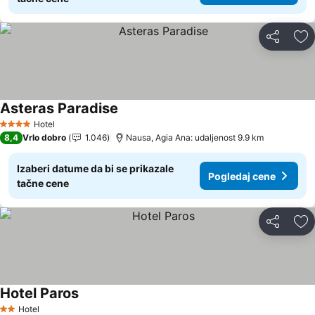
Deli
Do
Asteras Paradise
Pogledaj cene
Hotel
4 Zvezdice
8,4
Vrlo dobro
1.046
Nausa, Agia Ana: udaljenost 9.9 km
Izaberi datume da bi se prikazale
Pogledaj cene
tačne cene
Deli
Do
Hotel Paros
Pogledaj cene
Hotel
2 Zvezdice