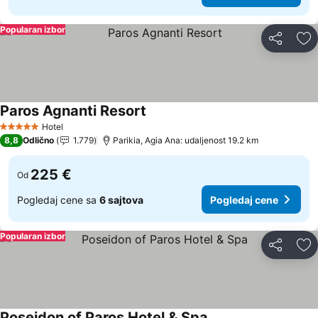
Popularan izbor
Deli
Do
Paros Agnanti Resort
Pogledaj cene
Hotel
5 Zvezdice
8,8
Odlično
1.779
Parikia, Agia Ana: udaljenost 19.2 km
225 €
Od
Pogledaj cene sa
6 sajtova
Pogledaj cene
Popularan izbor
Deli
Do
Poseidon of Paros Hotel & Spa