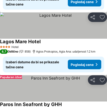
Pogledaj cene
tačne cene
Deli
Do
Lagos Mare Hotel
Pogledaj cene
Hotel
4 Zvezdice
8,7
Odlično
858
Agios Prokopios, Agia Ana: udaljenost 1.2 km
Izaberi datume da bi se prikazale
Pogledaj cene
tačne cene
Popularan izbor
Deli
Do
Paros Inn Seafront by GHH