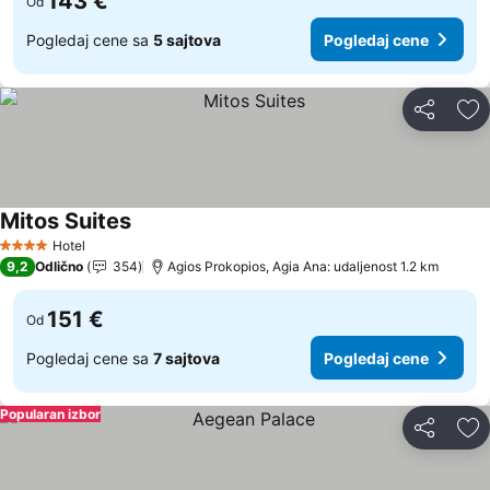
143 €
Od
Pogledaj cene sa
5 sajtova
Pogledaj cene
Deli
Do
Mitos Suites
Pogledaj cene
Hotel
4 Zvezdice
9,2
Odlično
354
Agios Prokopios, Agia Ana: udaljenost 1.2 km
151 €
Od
Pogledaj cene sa
7 sajtova
Pogledaj cene
Popularan izbor
Deli
Do