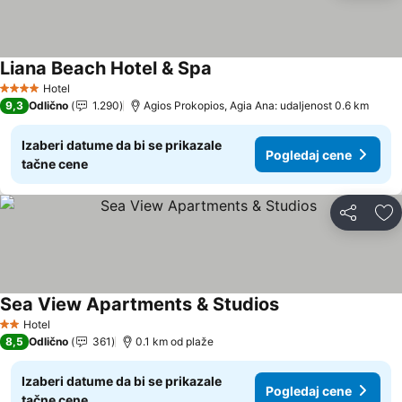
Liana Beach Hotel & Spa
Pogledaj cene
Hotel
4 Zvezdice
9,3
Odlično
1.290
Agios Prokopios, Agia Ana: udaljenost 0.6 km
Izaberi datume da bi se prikazale
Pogledaj cene
tačne cene
Deli
Do
Sea View Apartments & Studios
Pogledaj cene
Hotel
2 Zvezdice
8,5
Odlično
361
0.1 km od plaže
Izaberi datume da bi se prikazale
Pogledaj cene
tačne cene