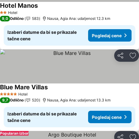
Hotel Manos
Pogledaj cene
Hotel
2 Zvezdice
9,0
Odlično
583
Nausa, Agia Ana: udaljenost 12.3 km
Izaberi datume da bi se prikazale
Pogledaj cene
tačne cene
Deli
Do
Blue Mare Villas
Pogledaj cene
Hotel
5 Zvezdice
9,7
Odlično
520
Nausa, Agia Ana: udaljenost 13.3 km
Izaberi datume da bi se prikazale
Pogledaj cene
tačne cene
Popularan izbor