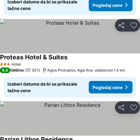
Izaberi datume da bi se prikazale
Pogledaj cene
tačne cene
Deli
Do
Proteas Hotel & Suites
Pogledaj cene
Hotel
3 Zvezdice
9,5
Odlično
831
Agios Prokopios, Agia Ana: udaljenost 1.4 km
Izaberi datume da bi se prikazale
Pogledaj cene
tačne cene
Deli
Do
Parian Lithos Residence