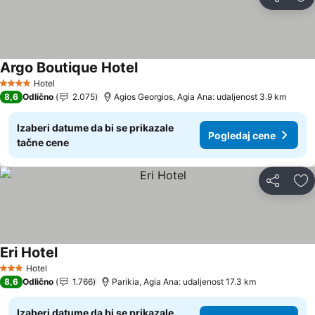
Deli
Do
Argo Boutique Hotel
Pogledaj cene
Hotel
4 Zvezdice
8,6
Odlično
2.075
Agios Georgios, Agia Ana: udaljenost 3.9 km
Izaberi datume da bi se prikazale
Pogledaj cene
tačne cene
Deli
Do
Eri Hotel
Pogledaj cene
Hotel
3 Zvezdice
8,6
Odlično
1.766
Parikia, Agia Ana: udaljenost 17.3 km
Izaberi datume da bi se prikazale