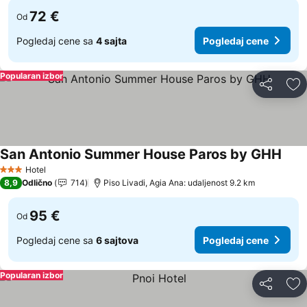
72 €
Od
Pogledaj cene sa
4 sajta
Pogledaj cene
Popularan izbor
Deli
Do
San Antonio Summer House Paros by GHH
Pogl
Hotel
3 Zvezdice
8,9
Odlično
714
Piso Livadi, Agia Ana: udaljenost 9.2 km
95 €
Od
Pogledaj cene sa
6 sajtova
Pogledaj cene
Popularan izbor
Deli
Do