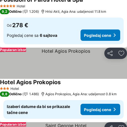
Pogledaj cene
Hotel
5 Zvezdice
9,2
Odlično
1.206
Hrisi Akti, Agia Ana: udaljenost 11.8 km
278 €
Od
Pogledaj cene sa
6 sajtova
Pogledaj cene
Popularan izbor
Deli
Do
Hotel Agios Prokopios
Pogledaj cene
Hotel
3 Zvezdice
8,8
Odlično
1.486
Agios Prokopios, Agia Ana: udaljenost 0.8 km
Izaberi datume da bi se prikazale
Pogledaj cene
tačne cene
Popularan izbor