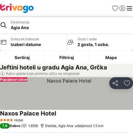
Favoriti
Prijavi
Men
Destinacija
Agia Ana
Dolazak/odlazak
Gosti i sobe
Izaberi datume
2 gosta, 1 soba.
Sortiraj
Filtriraj
Mapa
Jeftini hoteli u gradu Agia Ana, Grčka
Kako uplate koje primimo utiču na rangiranje
Popularan izbor
Deli
Do
Naxos Palace Hotel
Pogledaj cene
Hotel
4 Zvezdice
7,6
Dobro
1.659
Stelida, Agia Ana: udaljenost 1.5 km