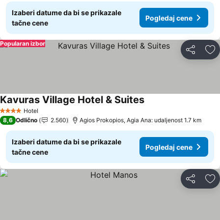
Izaberi datume da bi se prikazale
Pogledaj cene
tačne cene
Popularan izbor
Deli
Do
Kavuras Village Hotel & Suites
Pogledaj cene
Hotel
4 Zvezdice
8,6
Odlično
2.560
Agios Prokopios, Agia Ana: udaljenost 1.7 km
Izaberi datume da bi se prikazale
Pogledaj cene
tačne cene
Deli
Do