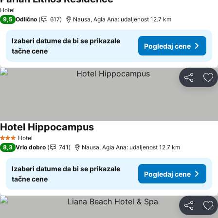
Pogledaj cene
Hotel
9,5
Odlično
617
Nausa, Agia Ana: udaljenost 12.7 km
Izaberi datume da bi se prikazale
Pogledaj cene
tačne cene
Deli
Do
Hotel Hippocampus
Pogledaj cene
Hotel
3 Zvezdice
8,3
Vrlo dobro
741
Nausa, Agia Ana: udaljenost 12.7 km
Izaberi datume da bi se prikazale
Pogledaj cene
tačne cene
Deli
Do