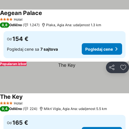
Aegean Palace
Pogledaj cene
Hotel
4 Zvezdice
8,8
Odlično
1.247
Plaka, Agia Ana: udaljenost 1.3 km
154 €
Od
Pogledaj cene sa
7 sajtova
Pogledaj cene
Popularan izbor
Deli
Do
The Key
Pogledaj cene
Hotel
4 Zvezdice
9,4
Odlično
224
Mikri Vigla, Agia Ana: udaljenost 5.5 km
165 €
Od