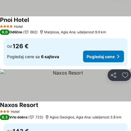
Pnoi Hotel
Pogledaj cene
Hotel
4 Zvezdice
9,0
Odlično
662
Marpissa, Agia Ana: udaljenost 9.9 km
126 €
Od
Pogledaj cene sa
6 sajtova
Pogledaj cene
Deli
Do
Naxos Resort
Pogledaj cene
Hotel
3 Zvezdice
8,3
Vrlo dobro
723
Agios Georgios, Agia Ana: udaljenost 3.8 km