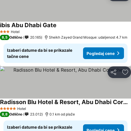
ibis Abu Dhabi Gate
Pogledaj cene
Hotel
3 Zvezdice
8,5
Odlično
20.165
Sheikh Zayed Grand Mosque: udaljenost 4.7 km
Izaberi datume da bi se prikazale
Pogledaj cene
tačne cene
Deli
Do
Radisson Blu Hotel & Resort, Abu Dhabi Corniche
Pogledaj cene
Hotel
5 Zvezdice
8,8
Odlično
23.012
0.1 km od plaže
Izaberi datume da bi se prikazale
Pogledaj cene