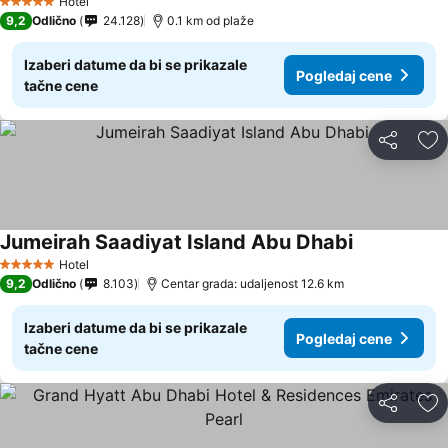
Hotel
5 Zvezdice
9,2
Odlično
24.128
0.1 km od plaže
Izaberi datume da bi se prikazale
Pogledaj cene
tačne cene
Deli
Do
Jumeirah Saadiyat Island Abu Dhabi
Pogledaj ce
Hotel
5 Zvezdice
9,2
Odlično
8.103
Centar grada: udaljenost 12.6 km
Izaberi datume da bi se prikazale
Pogledaj cene
tačne cene
Deli
Do