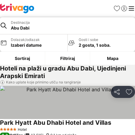
Favoriti
Prijavi
Men
Destinacija
Abu Dabi
Dolazak/odlazak
Gosti i sobe
Izaberi datume
2 gosta, 1 soba.
Sortiraj
Filtriraj
Mapa
Hoteli na plaži u gradu Abu Dabi, Ujedinjeni
Arapski Emirati
Kako uplate koje primimo utiču na rangiranje
Deli
Do
Park Hyatt Abu Dhabi Hotel and Villas
Pogledaj 
Hotel
5 Zvezdice