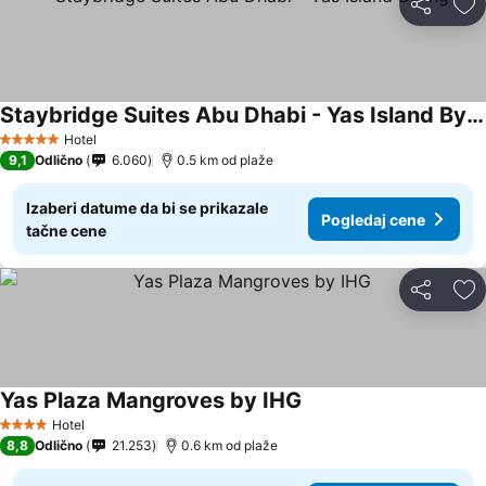
Deli
Do
Staybridge Suites Abu Dhabi - Yas Island By Ihg
Pogledaj cene
Hotel
5 Zvezdice
9,1
Odlično
6.060
0.5 km od plaže
Izaberi datume da bi se prikazale
Pogledaj cene
tačne cene
Deli
Do
Yas Plaza Mangroves by IHG
Pogledaj cene
Hotel
4 Zvezdice
8,8
Odlično
21.253
0.6 km od plaže