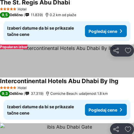
The St. Regis Abu Dhabi
Pogledaj cene
Hotel
5 Zvezdice
9,5
Odlično
11.839
0.2 km od plaže
Izaberi datume da bi se prikazale
Pogledaj cene
tačne cene
Popularan izbor
Deli
Do
Intercontinental Hotels Abu Dhabi By Ihg
Pogled
Hotel
5 Zvezdice
9,3
Odlično
37.319
Corniche Beach: udaljenost 1.8 km
Izaberi datume da bi se prikazale
Pogledaj cene
tačne cene
Deli
Do