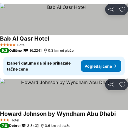
Deli
Do
Bab Al Qasr Hotel
Pogledaj cene
Hotel
5 Zvezdice
9,2
Odlično
16.224
0.3 km od plaže
Izaberi datume da bi se prikazale
Pogledaj cene
tačne cene
Deli
Do
Howard Johnson by Wyndham Abu Dhabi
Pogle
Hotel
3 Zvezdice
7,8
Dobro
3.343
0.6 km od plaže