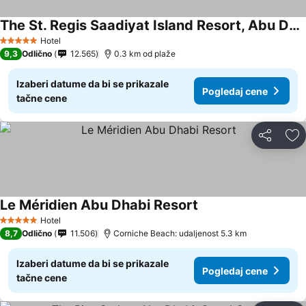
The St. Regis Saadiyat Island Resort, Abu Dhabi
Pogledaj cene
Hotel
5 Zvezdice
9,3
Odlično
12.565
0.3 km od plaže
Izaberi datume da bi se prikazale
Pogledaj cene
tačne cene
Deli
Do
Le Méridien Abu Dhabi Resort
Pogledaj cene
Hotel
5 Zvezdice
8,7
Odlično
11.506
Corniche Beach: udaljenost 5.3 km
Izaberi datume da bi se prikazale
Pogledaj cene
tačne cene