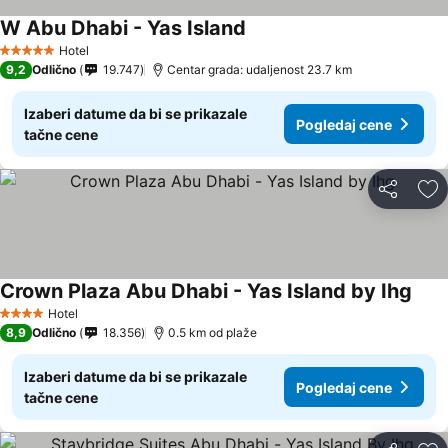
W Abu Dhabi - Yas Island
Pogledaj cene
Hotel
5 Zvezdice
9,2
Odlično
19.747
Centar grada: udaljenost 23.7 km
Izaberi datume da bi se prikazale
Pogledaj cene
tačne cene
Deli
Do
Crown Plaza Abu Dhabi - Yas Island by Ihg
Pogl
Hotel
4 Zvezdice
8,9
Odlično
18.356
0.5 km od plaže
Izaberi datume da bi se prikazale
Pogledaj cene
tačne cene