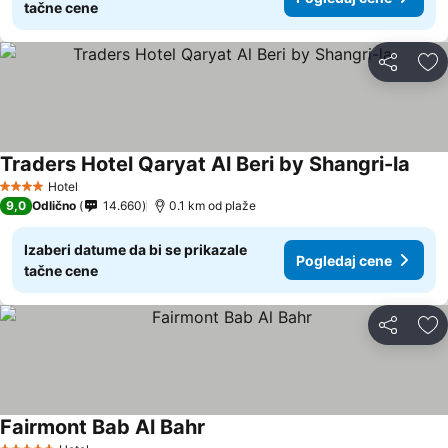
tačne cene
Deli
Do
Traders Hotel Qaryat Al Beri by Shangri-la
Pogl
Hotel
4 Zvezdice
9,0
Odlično
14.660
0.1 km od plaže
Izaberi datume da bi se prikazale
Pogledaj cene
tačne cene
Deli
Do
Fairmont Bab Al Bahr
Pogledaj cene