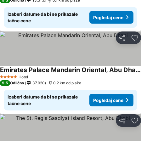
9,3
Odlično
13.515
0.1 km od plaže
Izaberi datume da bi se prikazale
Pogledaj cene
tačne cene
Deli
Do
Emirates Palace Mandarin Oriental, Abu Dhabi
Pogledaj cene
Hotel
5 Zvezdice
9,5
Odlično
37.920
0.2 km od plaže
Izaberi datume da bi se prikazale
Pogledaj cene
tačne cene
Deli
Do