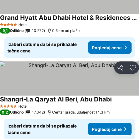
Grand Hyatt Abu Dhabi Hotel & Residences Emirates Pearl
Pogledaj cene
Hotel
5 Zvezdice
9,1
Odlično
10.272
0.5 km od plaže
Izaberi datume da bi se prikazale
Pogledaj cene
tačne cene
Deli
Do
Shangri-La Qaryat Al Beri, Abu Dhabi
Pogledaj c
Hotel
5 Zvezdice
9,2
Odlično
17.042
Centar grada: udaljenost 14.3 km
Izaberi datume da bi se prikazale
Pogledaj cene
tačne cene