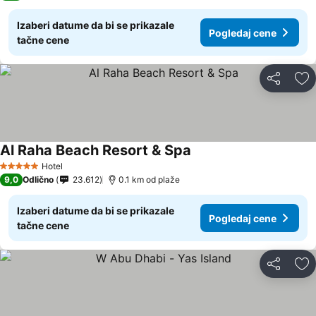
Izaberi datume da bi se prikazale
Pogledaj cene
tačne cene
Deli
Do
Al Raha Beach Resort & Spa
Pogledaj cene
Hotel
5 Zvezdice
9,0
Odlično
23.612
0.1 km od plaže
Izaberi datume da bi se prikazale
Pogledaj cene
tačne cene
Deli
Do