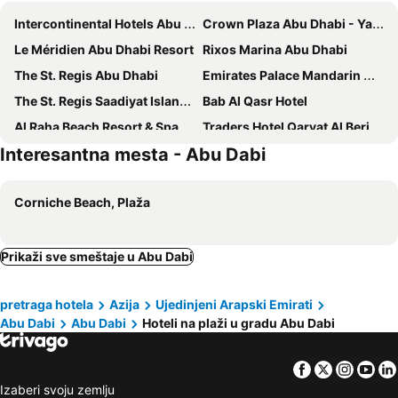
Intercontinental Hotels Abu Dhabi By Ihg
Crown Plaza Abu Dhabi - Yas Island by Ihg
Le Méridien Abu Dhabi Resort
Rixos Marina Abu Dhabi
The St. Regis Abu Dhabi
Emirates Palace Mandarin Oriental, Abu Dhabi
The St. Regis Saadiyat Island Resort, Abu Dhabi
Bab Al Qasr Hotel
Al Raha Beach Resort & Spa
Traders Hotel Qaryat Al Beri by Shangri-la
Interesantna mesta - Abu Dabi
Yas Plaza Mangroves by IHG
Staybridge Suites Abu Dhabi - Yas Island By Ihg
Park Hyatt Abu Dhabi Hotel and Villas
Beach Rotana
Corniche Beach, Plaža
ibis Abu Dhabi Gate
Radisson Blu Hotel & Resort, Abu Dhabi Corniche
Fairmont Bab Al Bahr
Jumeirah Saadiyat Island Abu Dhabi
Grand Hyatt Abu Dhabi Hotel & Residences Emirates Pearl
Shangri-La Qaryat Al Beri, Abu Dhabi
Prikaži sve smeštaje u Abu Dabi
Howard Johnson by Wyndham Abu Dhabi
W Abu Dhabi - Yas Island
pretraga hotela
Azija
Ujedinjeni Arapski Emirati
Yas Plaza Circuit by IHG
Zaya Nurai Island
Abu Dabi
Abu Dabi
Hoteli na plaži u gradu Abu Dabi
Facebook
Twitter
Insta
Yo
Izaberi svoju zemlju