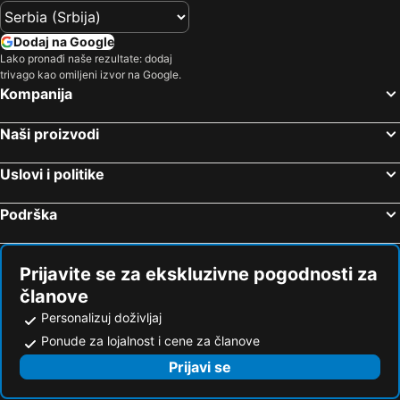
Dodaj na Google
Lako pronađi naše rezultate: dodaj
trivago kao omiljeni izvor na Google.
Kompanija
Naši proizvodi
Uslovi i politike
Podrška
Prijavite se za ekskluzivne pogodnosti za
članove
Personalizuj doživljaj
Ponude za lojalnost i cene za članove
Prijavi se