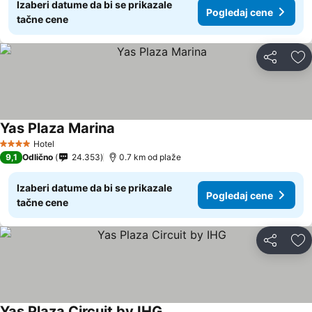
Izaberi datume da bi se prikazale
Pogledaj cene
tačne cene
Deli
Do
Yas Plaza Marina
Pogledaj cene
Hotel
4 Zvezdice
9,1
Odlično
24.353
0.7 km od plaže
Izaberi datume da bi se prikazale
Pogledaj cene
tačne cene
Deli
Do
Yas Plaza Circuit by IHG