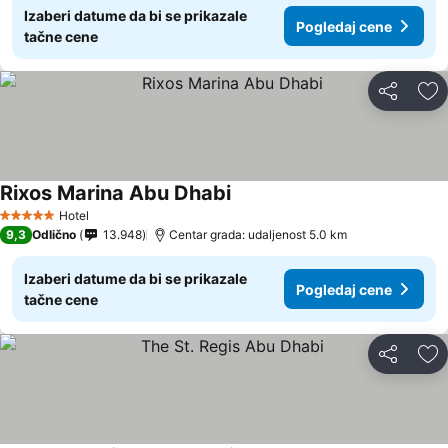
Izaberi datume da bi se prikazale
Pogledaj cene
tačne cene
Deli
Do
Rixos Marina Abu Dhabi
Pogledaj cene
Hotel
5 Zvezdice
9,3
Odlično
13.948
Centar grada: udaljenost 5.0 km
Izaberi datume da bi se prikazale
Pogledaj cene
tačne cene
Deli
Do