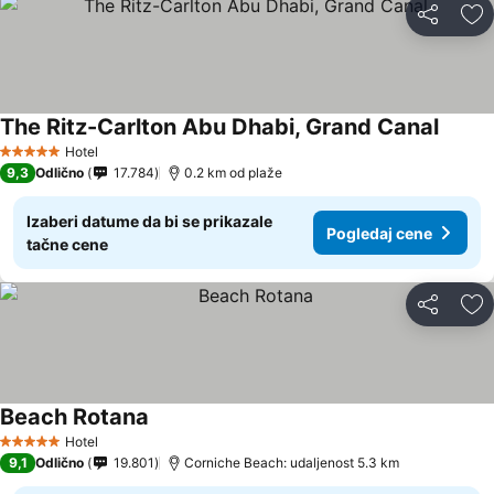
Deli
Do
The Ritz-Carlton Abu Dhabi, Grand Canal
Pogled
Hotel
5 Zvezdice
9,3
Odlično
17.784
0.2 km od plaže
Izaberi datume da bi se prikazale
Pogledaj cene
tačne cene
Deli
Do
Beach Rotana
Pogledaj cene
Hotel
5 Zvezdice
9,1
Odlično
19.801
Corniche Beach: udaljenost 5.3 km