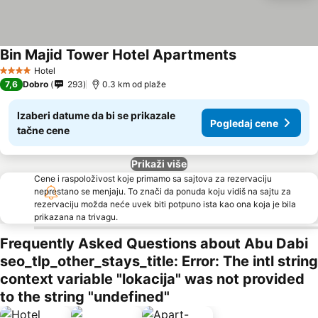
Bin Majid Tower Hotel Apartments
Pogledaj cene
Hotel
4 Zvezdice
7,6
Dobro
293
0.3 km od plaže
Izaberi datume da bi se prikazale
Pogledaj cene
tačne cene
Prikaži više
Cene i raspoloživost koje primamo sa sajtova za rezervaciju
neprestano se menjaju. To znači da ponuda koju vidiš na sajtu za
rezervaciju možda neće uvek biti potpuno ista kao ona koja je bila
prikazana na trivagu.
Frequently Asked Questions about Abu Dabi
seo_tlp_other_stays_title: Error: The intl string
context variable "lokacija" was not provided
to the string "undefined"