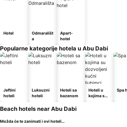
Hotel
Odmarališt
Apart-
a
hotel
Popularne kategorije hotela u Abu Dabi
Jeftini
Luksuzni
Hoteli sa
Hoteli u
Spa h
hoteli
hoteli
bazenom
kojima su
dozvoljeni
kućni
Beach hotels near Abu Dabi
ljubimci
Možda će te zanimati i ovi hoteli…