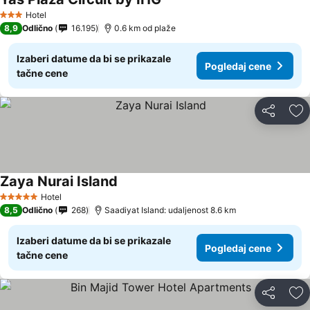
Pogledaj cene
Hotel
3 Zvezdice
8,9
Odlično
16.195
0.6 km od plaže
Izaberi datume da bi se prikazale
Pogledaj cene
tačne cene
Deli
Do
Zaya Nurai Island
Pogledaj cene
Hotel
5 Zvezdice
8,5
Odlično
268
Saadiyat Island: udaljenost 8.6 km
Izaberi datume da bi se prikazale
Pogledaj cene
tačne cene
Deli
Do