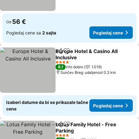
56 €
Od
Pogledaj cene sa
2 sajta
Pogledaj cene
Europe Hotel & Casino All
Deli
Dodati u favorite
Inclusive
4 Zvezdice
8,1
Vrlo dobro
1.016
Sunčev Breg: udaljenost 0.3 km
Izaberi datume da bi se prikazale tačne
Pogledaj cene
cene
Lotus Family Hotel - Free
Deli
Dodati u favorite
Parking
4 Zvezdice