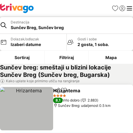
Favoriti
Prijavi
Men
Destinacija
Sunčev Breg, Sunčev breg
Dolazak/odlazak
Gosti i sobe
Izaberi datume
2 gosta, 1 soba.
Sortiraj
Filtriraj
Mapa
Sunčev breg: smeštaji u blizini lokacije
Sunčev Breg (Sunčev breg, Bugarska)
Kako uplate koje primimo utiču na rangiranje
Hrizantema
Deli
Dodati u favorite
4 Zvezdice
8,1
Vrlo dobro
2.883
Sunčev Breg: udaljenost 0.5 km