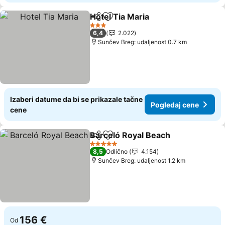
Hotel Tia Maria
Deli
Dodati u favorite
3 Zvezdice
6,4
2.022
Sunčev Breg: udaljenost 0.7 km
Izaberi datume da bi se prikazale tačne
Pogledaj cene
cene
Barceló Royal Beach
Deli
Dodati u favorite
5 Zvezdice
8,5
Odlično
4.154
Sunčev Breg: udaljenost 1.2 km
156 €
Od