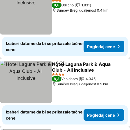
3 Zvezdice
8,8
Odlično
1.831
Sunčev Breg: udaljenost 0.4 km
Izaberi datume da bi se prikazale tačne
Pogledaj cene
cene
Hotel Laguna Park & Aqua
Deli
Dodati u favorite
Club - All Inclusive
4 Zvezdice
8,3
Vrlo dobro
4.346
Sunčev Breg: udaljenost 0.5 km
Izaberi datume da bi se prikazale tačne
Pogledaj cene
cene