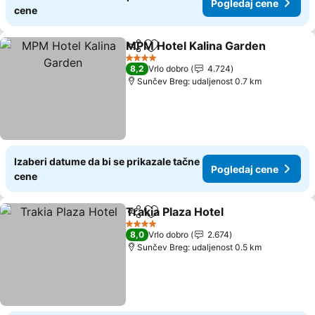
Pogledaj cene
cene
MPM Hotel Kalina Garden
Deli
Dodati u favorite
4 Zvezdice
8,2
Vrlo dobro
4.724
Sunčev Breg: udaljenost 0.7 km
Izaberi datume da bi se prikazale tačne
Pogledaj cene
cene
Trakia Plaza Hotel
Deli
Dodati u favorite
4 Zvezdice
8,0
Vrlo dobro
2.674
Sunčev Breg: udaljenost 0.5 km