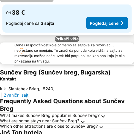
38 €
Od
Pogledaj cene sa
3 sajta
Pogledaj cene
Prikaži više
Cene i raspoloživost koje primamo sa sajtova za rezervaciju
neprestano se menjaju. To znači da ponuda koju vidiš na sajtu za
rezervaciju možda neće uvek biti potpuno ista kao ona koja je bila
prikazana na trivagu.
Sunčev Breg (Sunčev breg, Bugarska)
Kontakt
k.k. Slantchev Briag
,
8240
,
|
Zvanični sajt
Frequently Asked Questions about Sunčev
Breg
What makes Sunčev Breg popular in Sunčev breg?
What are some stays near Sunčev Breg?
Which other attractions are close to Sunčev Breg?
Još Top hotela