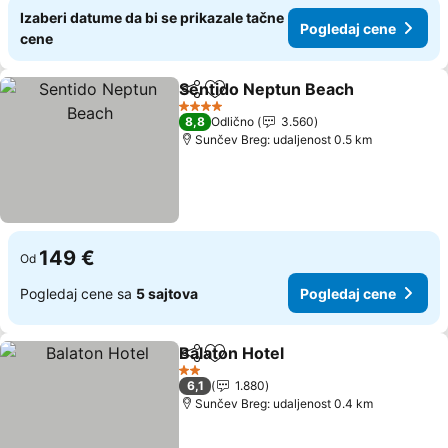
Izaberi datume da bi se prikazale tačne
Pogledaj cene
cene
Sentido Neptun Beach
Deli
Dodati u favorite
4 Zvezdice
8,8
Odlično
3.560
Sunčev Breg: udaljenost 0.5 km
149 €
Od
Pogledaj cene sa
5 sajtova
Pogledaj cene
Balaton Hotel
Deli
Dodati u favorite
2 Zvezdice
6,1
1.880
Sunčev Breg: udaljenost 0.4 km