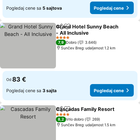
Pogledaj cene sa
5 sajtova
Pogledaj cene
Grand Hotel Sunny Beach
Deli
Dodati u favorite
- All Inclusive
4 Zvezdice
7,9
Dobro
3.646
Sunčev Breg: udaljenost 1.2 km
83 €
Od
Pogledaj cene sa
3 sajta
Pogledaj cene
Cascadas Family Resort
Deli
Dodati u favorite
4 Zvezdice
8,2
Vrlo dobro
269
Sunčev Breg: udaljenost 1.5 km