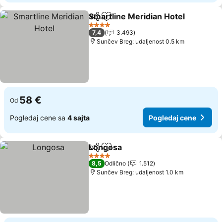
Smartline Meridian Hotel
Deli
Dodati u favorite
4 Zvezdice
7,4
3.493
Sunčev Breg: udaljenost 0.5 km
58 €
Od
Pogledaj cene sa
4 sajta
Pogledaj cene
Longosa
Deli
Dodati u favorite
4 Zvezdice
8,5
Odlično
1.512
Sunčev Breg: udaljenost 1.0 km