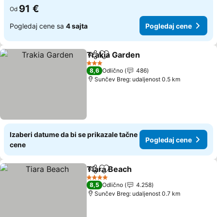
91 €
Od
Pogledaj cene sa
4 sajta
Pogledaj cene
Trakia Garden
Deli
Dodati u favorite
3 Zvezdice
8,6
Odlično
486
Sunčev Breg: udaljenost 0.5 km
Izaberi datume da bi se prikazale tačne
Pogledaj cene
cene
Tiara Beach
Deli
Dodati u favorite
4 Zvezdice
8,5
Odlično
4.258
Sunčev Breg: udaljenost 0.7 km