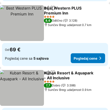
Best Western PLUS
Deli
Dodati u favorite
Premium Inn
4 Zvezdice
8,6
Odlično
3.128
Sunčev Breg: udaljenost 0.7 km
69 €
Od
Pogledaj cene sa
5 sajtova
Pogledaj cene
Kuban Resort & Aquapark
Deli
Dodati u favorite
- All Inclusive
4 Zvezdice
7,7
Dobro
3.598
Sunčev Breg: udaljenost 0.9 km