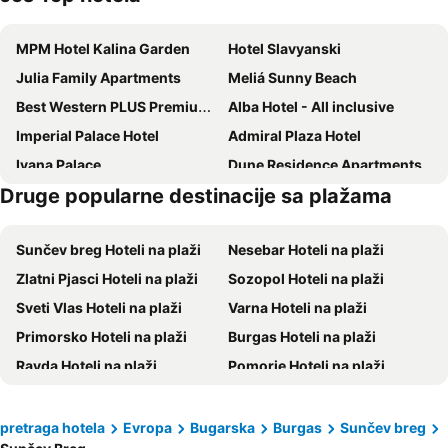
MPM Hotel Kalina Garden
Hotel Slavyanski
Julia Family Apartments
Meliá Sunny Beach
Best Western PLUS Premium Inn
Alba Hotel - All inclusive
Imperial Palace Hotel
Admiral Plaza Hotel
Ivana Palace
Dune Residence Apartments
Druge popularne destinacije sa plažama
Complex Sunrise by HMG - All Inclusive
Sun Palace
Hotel 415
Relax Holiday Complex & Spa
Sunčev breg Hoteli na plaži
Nesebar Hoteli na plaži
AluaSoul Sunny Beach
Sunny Day Club Hotel
Zlatni Pjasci Hoteli na plaži
Sozopol Hoteli na plaži
MPM Hotel Condor - All Inclusive Light
Hotel L&B
Sveti Vlas Hoteli na plaži
Varna Hoteli na plaži
Hotel Azurro - All Inclusive
Avenue Deluxe Hotel
Primorsko Hoteli na plaži
Burgas Hoteli na plaži
Regatta Palace Hotel
Hotel Fenix
Ravda Hoteli na plaži
Pomorie Hoteli na plaži
Aquamarine Hotel - All Inclusive
Boulevard Boutique Hotel
Kiten Hoteli na plaži
Obzor Hoteli na plaži
Hotel Yunona - All Inclusive
Hotel Pliska
Sveti Konstantin Hoteli na plaži
Lozenets Hoteli na plaži
OLYMP Apart-Complex
Hotel Pomorie Sun
pretraga hotela
Evropa
Bugarska
Burgas
Sunčev breg