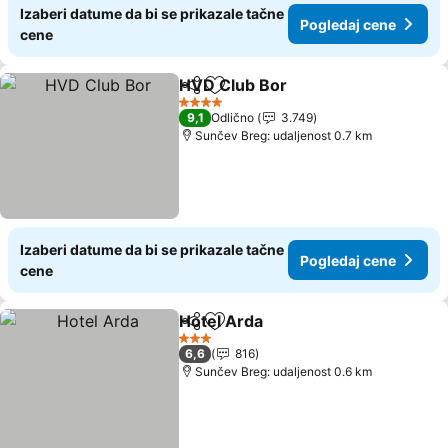
Izaberi datume da bi se prikazale tačne
Pogledaj cene
cene
HVD Club Bor
Deli
Dodati u favorite
4 Zvezdice
9,1
Odlično
3.749
Sunčev Breg: udaljenost 0.7 km
Izaberi datume da bi se prikazale tačne
Pogledaj cene
cene
Hotel Arda
Deli
Dodati u favorite
3 Zvezdice
6,6
816
Sunčev Breg: udaljenost 0.6 km