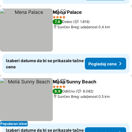
Mena Palace
Deli
Dodati u favorite
4 Zvezdice
7,8
Dobro
1.816
Sunčev Breg: udaljenost 0.4 km
Izaberi datume da bi se prikazale tačne
Pogledaj cene
cene
Meliá Sunny Beach
Deli
Dodati u favorite
4 Zvezdice
8,9
Odlično
8.082
Sunčev Breg: udaljenost 0.5 km
Popularan izbor
Izaberi datume da bi se prikazale tačne