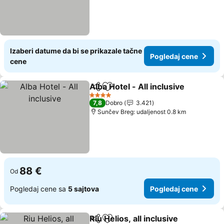
Izaberi datume da bi se prikazale tačne
Pogledaj cene
cene
Alba Hotel - All inclusive
Deli
Dodati u favorite
4 Zvezdice
7,8
Dobro
3.421
Sunčev Breg: udaljenost 0.8 km
88 €
Od
Pogledaj cene sa
5 sajtova
Pogledaj cene
Riu Helios, all inclusive
Deli
Dodati u favorite