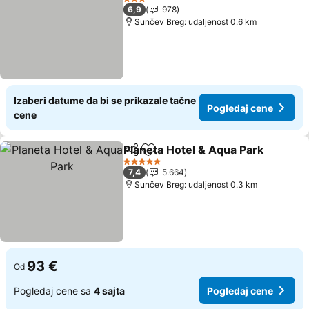
3 Zvezdice
6,9
978
Sunčev Breg: udaljenost 0.6 km
Izaberi datume da bi se prikazale tačne
Pogledaj cene
cene
Planeta Hotel & Aqua Park
Deli
Dodati u favorite
5 Zvezdice
7,4
5.664
Sunčev Breg: udaljenost 0.3 km
93 €
Od
Pogledaj cene sa
4 sajta
Pogledaj cene