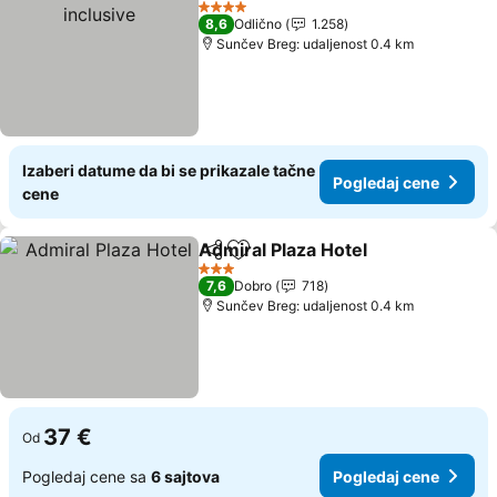
4 Zvezdice
8,6
Odlično
1.258
Sunčev Breg: udaljenost 0.4 km
Izaberi datume da bi se prikazale tačne
Pogledaj cene
cene
Admiral Plaza Hotel
Deli
Dodati u favorite
3 Zvezdice
7,6
Dobro
718
Sunčev Breg: udaljenost 0.4 km
37 €
Od
Pogledaj cene sa
6 sajtova
Pogledaj cene