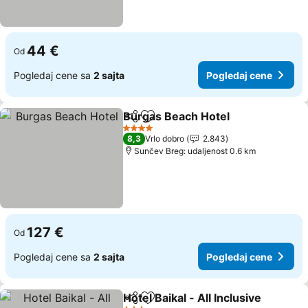
44 €
Od
Pogledaj cene sa
2 sajta
Pogledaj cene
Burgas Beach Hotel
Deli
Dodati u favorite
4 Zvezdice
8,3
Vrlo dobro
2.843
Sunčev Breg: udaljenost 0.6 km
127 €
Od
Pogledaj cene sa
2 sajta
Pogledaj cene
Hotel Baikal - All Inclusive
Deli
Dodati u favorite