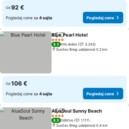
92 €
Od
Pogledaj cene sa
4 sajta
Pogledaj cene
Blue Pearl Hotel
Deli
Dodati u favorite
4 Zvezdice
8,3
Vrlo dobro
3.242
Sunčev Breg: udaljenost 0.2 km
106 €
Od
Pogledaj cene sa
4 sajta
Pogledaj cene
AluaSoul Sunny Beach
Deli
Dodati u favorite
4 Zvezdice
8,5
Odlično
1.117
Sunčev Breg: udaljenost 0.4 km