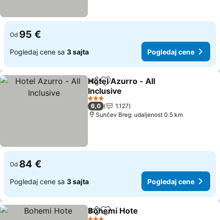
95 €
Od
Pogledaj cene sa
3 sajta
Pogledaj cene
Hotel Azurro - All
Deli
Dodati u favorite
Inclusive
3 Zvezdice
6,0
1.127
Sunčev Breg: udaljenost 0.5 km
84 €
Od
Pogledaj cene sa
3 sajta
Pogledaj cene
Bohemi Hote
Deli
Dodati u favorite