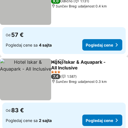
9,0
Odlično
1.131
Sunčev Breg: udaljenost 0.4 km
57 €
Od
Pogledaj cene sa
4 sajta
Pogledaj cene
Hotel Iskar & Aquapark -
Deli
Dodati u favorite
All Inclusive
3 Zvezdice
7,4
1.587
Sunčev Breg: udaljenost 0.3 km
83 €
Od
Pogledaj cene sa
2 sajta
Pogledaj cene