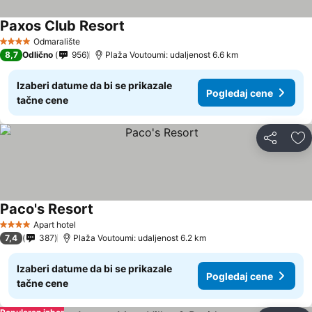
Paxos Club Resort
Pogledaj cene
Odmaralište
4 Zvezdice
8,7
Odlično
956
Plaža Voutoumi: udaljenost 6.6 km
Izaberi datume da bi se prikazale
Pogledaj cene
tačne cene
Deli
Do
Paco's Resort
Pogledaj cene
Apart hotel
4 Zvezdice
7,4
387
Plaža Voutoumi: udaljenost 6.2 km
Izaberi datume da bi se prikazale
Pogledaj cene
tačne cene