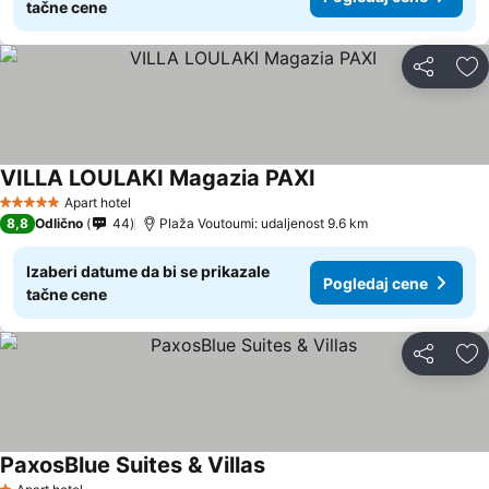
tačne cene
Deli
Do
VILLA LOULAKI Magazia PAXI
Pogledaj cene
Apart hotel
5 Zvezdice
8,8
Odlično
44
Plaža Voutoumi: udaljenost 9.6 km
Izaberi datume da bi se prikazale
Pogledaj cene
tačne cene
Deli
Do
PaxosBlue Suites & Villas
Pogledaj cene