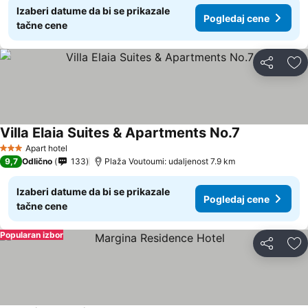
Izaberi datume da bi se prikazale
Pogledaj cene
tačne cene
Deli
Do
Villa Elaia Suites & Apartments No.7
Pogledaj cen
Apart hotel
3 Zvezdice
9,7
Odlično
133
Plaža Voutoumi: udaljenost 7.9 km
Izaberi datume da bi se prikazale
Pogledaj cene
tačne cene
Popularan izbor
Deli
Do