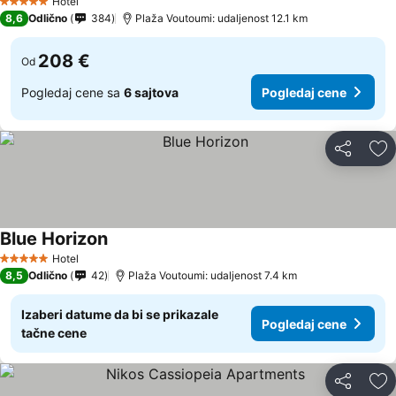
Hotel
5 Zvezdice
8,6
Odlično
384
Plaža Voutoumi: udaljenost 12.1 km
208 €
Od
Pogledaj cene sa
6 sajtova
Pogledaj cene
Deli
Do
Blue Horizon
Pogledaj cene
Hotel
5 Zvezdice
8,5
Odlično
42
Plaža Voutoumi: udaljenost 7.4 km
Izaberi datume da bi se prikazale
Pogledaj cene
tačne cene
Deli
Do