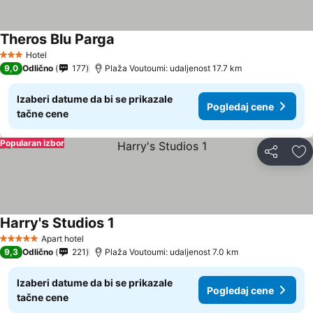
Theros Blu Parga
Pogledaj cene
Hotel
3 Zvezdice
9,0
Odlično
177
Plaža Voutoumi: udaljenost 17.7 km
Izaberi datume da bi se prikazale
Pogledaj cene
tačne cene
Popularan izbor
Deli
Do
Harry's Studios 1
Pogledaj cene
Apart hotel
5 Zvezdice
9,3
Odlično
221
Plaža Voutoumi: udaljenost 7.0 km
Izaberi datume da bi se prikazale
Pogledaj cene
tačne cene