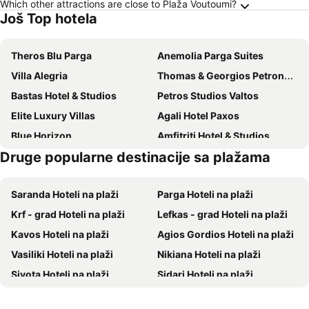
Which other attractions are close to Plaža Voutoumi?
Još Top hotela
Theros Blu Parga
Anemolia Parga Suites
Villa Alegria
Thomas & Georgios Petronakos Rooms
Bastas Hotel & Studios
Petros Studios Valtos
Elite Luxury Villas
Agali Hotel Paxos
Blue Horizon
Amfitriti Hotel & Studios
Druge popularne destinacije sa plažama
Torri e Merli
Sappho Hotel
Olympia Paxos Villas & Apartments
Villa Adamantia
Saranda Hoteli na plaži
Parga Hoteli na plaži
Theodoras House Overlooking Valtos
Krf - grad Hoteli na plaži
Lefkas - grad Hoteli na plaži
Kavos Hoteli na plaži
Agios Gordios Hoteli na plaži
Vasiliki Hoteli na plaži
Nikiana Hoteli na plaži
Sivota Hoteli na plaži
Sidari Hoteli na plaži
Agios Nikitas Hoteli na plaži
Perigiali Hoteli na plaži