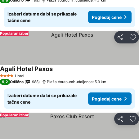
9,8
Odlično
199
Plaža Voutoumi: udaljenost 4.7 km
Izaberi datume da bi se prikazale
Pogledaj cene
tačne cene
Popularan izbor
Deli
Do
Agali Hotel Paxos
Pogledaj cene
Hotel
4 Zvezdice
9,2
Odlično
988
Plaža Voutoumi: udaljenost 5.9 km
Izaberi datume da bi se prikazale
Pogledaj cene
tačne cene
Popularan izbor
Deli
Do