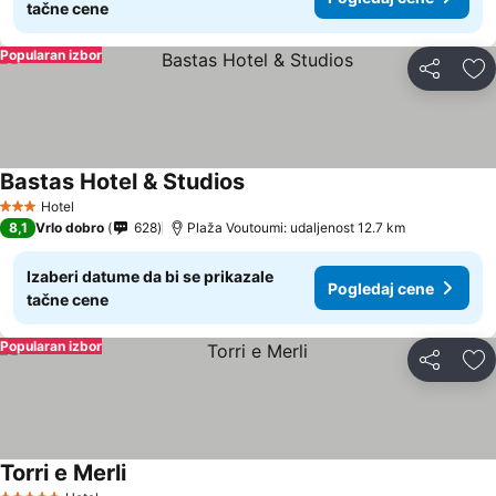
tačne cene
Popularan izbor
Deli
Do
Bastas Hotel & Studios
Pogledaj cene
Hotel
3 Zvezdice
8,1
Vrlo dobro
628
Plaža Voutoumi: udaljenost 12.7 km
Izaberi datume da bi se prikazale
Pogledaj cene
tačne cene
Popularan izbor
Deli
Do
Torri e Merli
Pogledaj cene