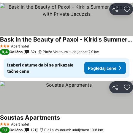
Deli
Do
Bask in the Beauty of Paxoi - Kirki's Summer Retreats with Private Jacuzzis
Pogledaj cene
Apart hotel
3 Zvezdice
9,4
Odlično
82
Plaža Voutoumi: udaljenost 7.9 km
Izaberi datume da bi se prikazale
Pogledaj cene
tačne cene
Deli
Do
Soustas Apartments
Pogledaj cene
Apart hotel
3 Zvezdice
9,1
Odlično
121
Plaža Voutoumi: udaljenost 10.8 km