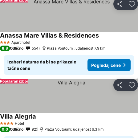
Popularan izbor
Deli
Do
Anassa Mare Villas & Residences
Pogledaj cene
Apart hotel
3 Zvezdice
8,8
Odlično
554
Plaža Voutoumi: udaljenost 7.9 km
Izaberi datume da bi se prikazale
Pogledaj cene
tačne cene
Popularan izbor
Deli
Do
Villa Alegria
Pogledaj cene
Hotel
4 Zvezdice
9,0
Odlično
92
Plaža Voutoumi: udaljenost 6.3 km