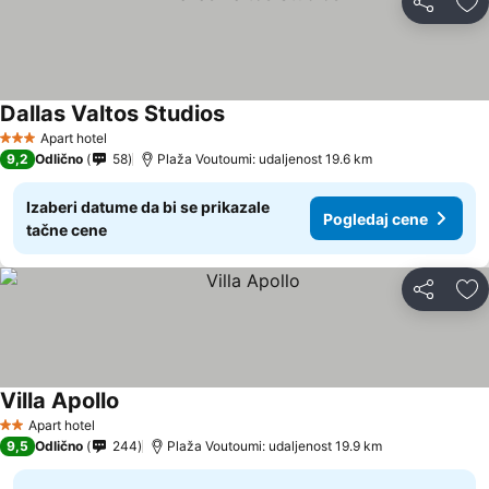
Deli
Do
Dallas Valtos Studios
Pogledaj cene
Apart hotel
3 Zvezdice
9,2
Odlično
58
Plaža Voutoumi: udaljenost 19.6 km
Izaberi datume da bi se prikazale
Pogledaj cene
tačne cene
Deli
Do
Villa Apollo
Pogledaj cene
Apart hotel
2 Zvezdice
9,5
Odlično
244
Plaža Voutoumi: udaljenost 19.9 km