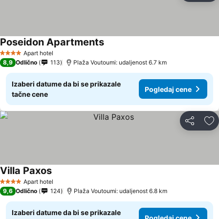
Poseidon Apartments
Pogledaj cene
Apart hotel
4 Zvezdice
8,9
Odlično
113
Plaža Voutoumi: udaljenost 6.7 km
Izaberi datume da bi se prikazale
Pogledaj cene
tačne cene
Deli
Do
Villa Paxos
Pogledaj cene
Apart hotel
4 Zvezdice
9,6
Odlično
124
Plaža Voutoumi: udaljenost 6.8 km
Izaberi datume da bi se prikazale
Pogledaj cene