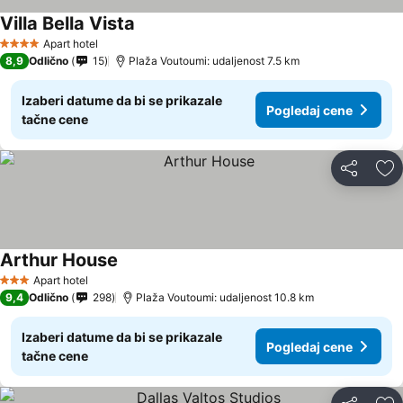
Villa Bella Vista
Pogledaj cene
Apart hotel
4 Zvezdice
8,9
Odlično
15
Plaža Voutoumi: udaljenost 7.5 km
Izaberi datume da bi se prikazale
Pogledaj cene
tačne cene
Deli
Do
Arthur House
Pogledaj cene
Apart hotel
3 Zvezdice
9,4
Odlično
298
Plaža Voutoumi: udaljenost 10.8 km
Izaberi datume da bi se prikazale
Pogledaj cene
tačne cene