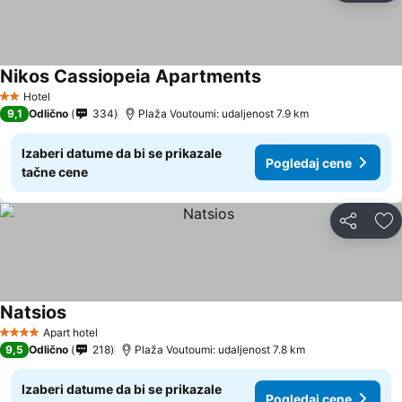
Nikos Cassiopeia Apartments
Pogledaj cene
Hotel
2 Zvezdice
9,1
Odlično
334
Plaža Voutoumi: udaljenost 7.9 km
Izaberi datume da bi se prikazale
Pogledaj cene
tačne cene
Deli
Do
Natsios
Pogledaj cene
Apart hotel
4 Zvezdice
9,5
Odlično
218
Plaža Voutoumi: udaljenost 7.8 km
Izaberi datume da bi se prikazale
Pogledaj cene