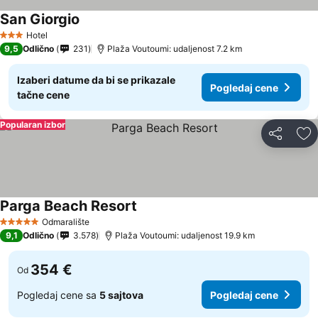
San Giorgio
Pogledaj cene
Hotel
3 Zvezdice
9,5
Odlično
231
Plaža Voutoumi: udaljenost 7.2 km
Izaberi datume da bi se prikazale
Pogledaj cene
tačne cene
Popularan izbor
Deli
Do
Parga Beach Resort
Pogledaj cene
Odmaralište
5 Zvezdice
9,1
Odlično
3.578
Plaža Voutoumi: udaljenost 19.9 km
354 €
Od
Pogledaj cene sa
5 sajtova
Pogledaj cene