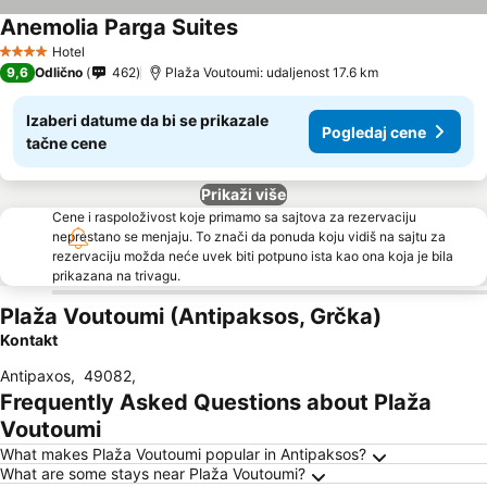
Anemolia Parga Suites
Pogledaj cene
Hotel
4 Zvezdice
9,6
Odlično
462
Plaža Voutoumi: udaljenost 17.6 km
Izaberi datume da bi se prikazale
Pogledaj cene
tačne cene
Prikaži više
Cene i raspoloživost koje primamo sa sajtova za rezervaciju
neprestano se menjaju. To znači da ponuda koju vidiš na sajtu za
rezervaciju možda neće uvek biti potpuno ista kao ona koja je bila
prikazana na trivagu.
Plaža Voutoumi (Antipaksos, Grčka)
Kontakt
Antipaxos
,
49082
,
Frequently Asked Questions about Plaža
Voutoumi
What makes Plaža Voutoumi popular in Antipaksos?
What are some stays near Plaža Voutoumi?