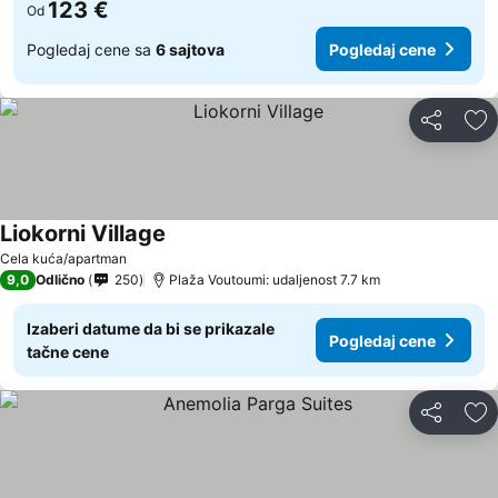
123 €
Od
Pogledaj cene sa
6 sajtova
Pogledaj cene
Deli
Do
Liokorni Village
Pogledaj cene
Cela kuća/apartman
9,0
Odlično
250
Plaža Voutoumi: udaljenost 7.7 km
Izaberi datume da bi se prikazale
Pogledaj cene
tačne cene
Deli
Do