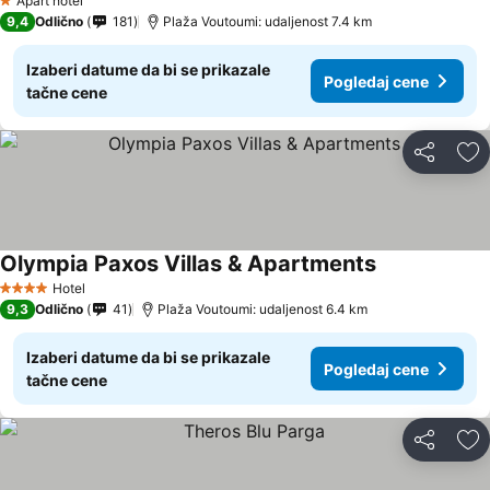
Apart hotel
1 Zvezdice
9,4
Odlično
181
Plaža Voutoumi: udaljenost 7.4 km
Izaberi datume da bi se prikazale
Pogledaj cene
tačne cene
Deli
Do
Olympia Paxos Villas & Apartments
Pogledaj cen
Hotel
4 Zvezdice
9,3
Odlično
41
Plaža Voutoumi: udaljenost 6.4 km
Izaberi datume da bi se prikazale
Pogledaj cene
tačne cene
Deli
Do