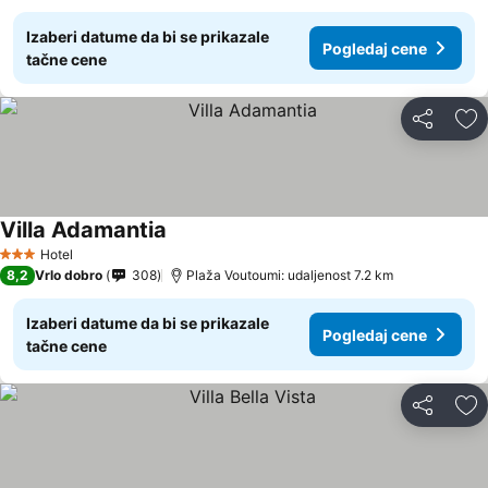
Izaberi datume da bi se prikazale
Pogledaj cene
tačne cene
Deli
Do
Villa Adamantia
Pogledaj cene
Hotel
3 Zvezdice
8,2
Vrlo dobro
308
Plaža Voutoumi: udaljenost 7.2 km
Izaberi datume da bi se prikazale
Pogledaj cene
tačne cene
Deli
Do