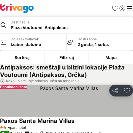
Favoriti
Prijavi
Men
Destinacija
Plaža Voutoumi, Antipaksos
Dolazak/odlazak
Gosti i sobe
Izaberi datume
2 gosta, 1 soba.
Sortiraj
Filtriraj
Mapa
Antipaksos: smeštaji u blizini lokacije Plaža
Voutoumi (Antipaksos, Grčka)
Kako uplate koje primimo utiču na rangiranje
Popularan izbor
Deli
Do
Paxos Santa Marina Villas
Pogledaj cene
Apart hotel
2 Zvezdice