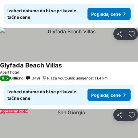
Izaberi datume da bi se prikazale
Pogledaj cene
tačne cene
Deli
Do
Glyfada Beach Villas
Pogledaj cene
Apart hotel
9,5
Odlično
349
Plaža Voutoumi: udaljenost 11.4 km
Izaberi datume da bi se prikazale
Pogledaj cene
tačne cene
Popularan izbor
Deli
Do