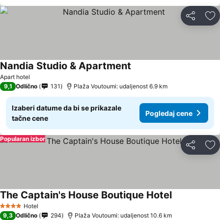
Deli
Do
Nandia Studio & Apartment
Pogledaj cene
Apart hotel
9,1
Odlično
131
Plaža Voutoumi: udaljenost 6.9 km
Izaberi datume da bi se prikazale
Pogledaj cene
tačne cene
Popularan izbor
Deli
Do
The Captain's House Boutique Hotel
Pogledaj cen
Hotel
4 Zvezdice
9,3
Odlično
294
Plaža Voutoumi: udaljenost 10.6 km