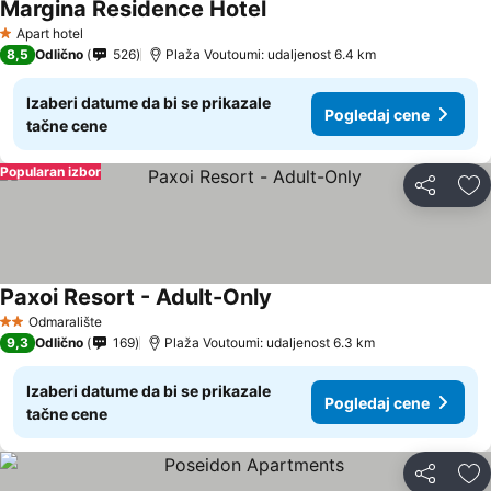
Margina Residence Hotel
Pogledaj cene
Apart hotel
1 Zvezdice
8,5
Odlično
526
Plaža Voutoumi: udaljenost 6.4 km
Izaberi datume da bi se prikazale
Pogledaj cene
tačne cene
Popularan izbor
Deli
Do
Paxoi Resort - Adult-Only
Pogledaj cene
Odmaralište
2 Zvezdice
9,3
Odlično
169
Plaža Voutoumi: udaljenost 6.3 km
Izaberi datume da bi se prikazale
Pogledaj cene
tačne cene
Deli
Do