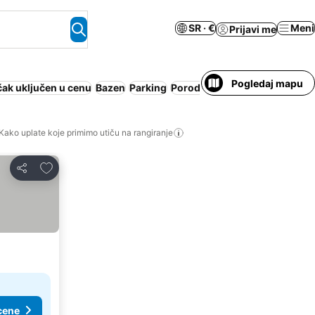
SR · €
Meni
Prijavi me
Pogledaj mapu
ak uključen u cenu
Bazen
Parking
Porodice
Kako uplate koje primimo utiču na rangiranje
Dodati u favorite
Deli
cene