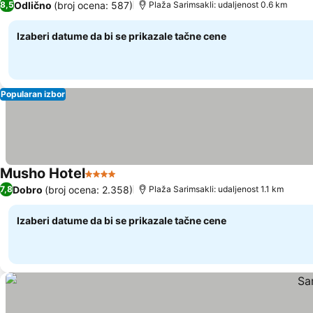
Odlično
(broj ocena: 587)
8,5
Plaža Sarimsakli: udaljenost 0.6 km
Izaberi datume da bi se prikazale tačne cene
Popularan izbor
Musho Hotel
4 Zvezdice
Dobro
(broj ocena: 2.358)
7,8
Plaža Sarimsakli: udaljenost 1.1 km
Izaberi datume da bi se prikazale tačne cene