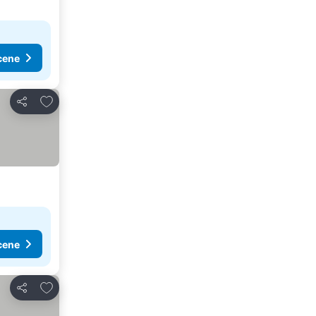
cene
Dodati u favorite
Deli
cene
Dodati u favorite
Deli