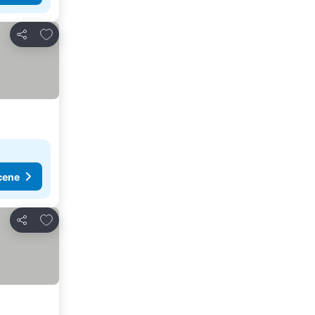
Dodati u favorite
Deli
cene
Dodati u favorite
Deli