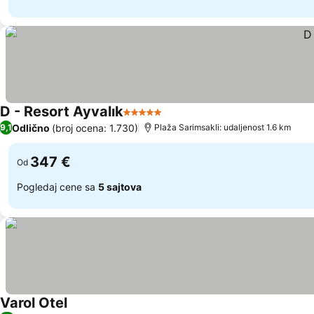
D - Resort Ayvalık
5 Zvezdice
Odlično
(broj ocena: 1.730)
9,1
Plaža Sarimsakli: udaljenost 1.6 km
347 €
Od
Pogledaj cene sa
5 sajtova
Varol Otel