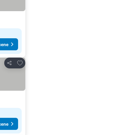
cene
Dodati u favorite
Deli
cene