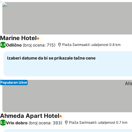
Marine Hotel
1 Zvezdice
Odlično
(broj ocena: 715)
8,6
Plaža Sarimsakli: udaljenost 0.6 km
Izaberi datume da bi se prikazale tačne cene
Popularan izbor
Ahmeda Apart Hotel
1 Zvezdice
Vrlo dobro
(broj ocena: 393)
8,3
Plaža Sarimsakli: udaljenost 0.7 km