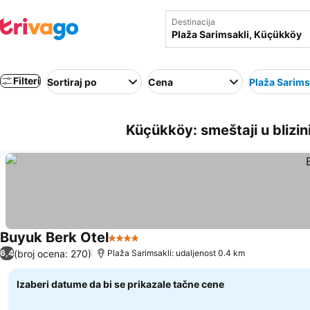
Destinacija
Filteri
Sortiraj po
Cena
Plaža Sarims
Küçükköy: smeštaji u blizin
Buyuk Berk Otel
4 Zvezdice
(broj ocena: 270)
6,4
Plaža Sarimsakli: udaljenost 0.4 km
Izaberi datume da bi se prikazale tačne cene