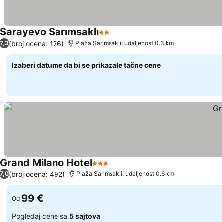
Sarayevo Sarımsaklı
2 Zvezdice
(broj ocena: 176)
7,3
Plaža Sarimsakli: udaljenost 0.3 km
Izaberi datume da bi se prikazale tačne cene
Grand Milano Hotel
3 Zvezdice
(broj ocena: 492)
7,0
Plaža Sarimsakli: udaljenost 0.6 km
99 €
Od
Pogledaj cene sa
5 sajtova