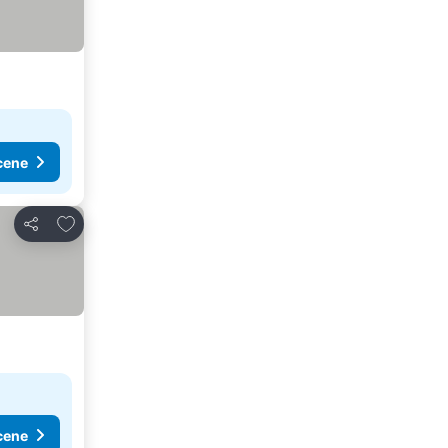
cene
Dodati u favorite
Deli
cene