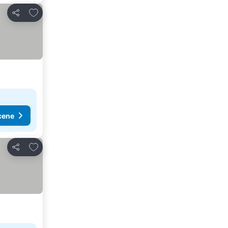
Dodati u favorite
Deli
cene
Dodati u favorite
Deli