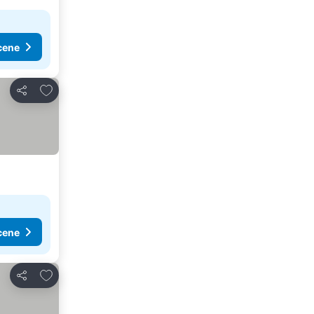
cene
Dodati u favorite
Deli
cene
Dodati u favorite
Deli