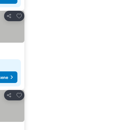
Dodati u favorite
Deli
cene
Dodati u favorite
Deli