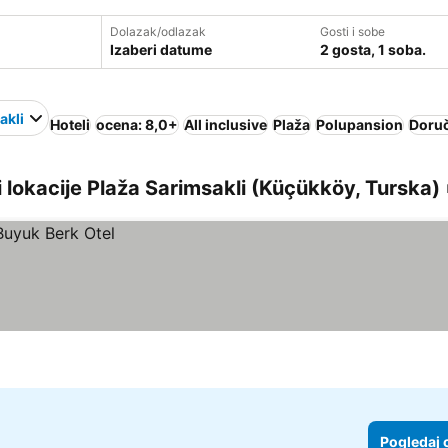
Dolazak/odlazak
Gosti i sobe
Izaberi datume
2 gosta, 1 soba.
akli
Hoteli
ocena: 8,0+
All inclusive
Plaža
Polupansion
Doruč
i lokacije Plaža Sarimsakli (Küçükköy, Turska)
Pogledaj 