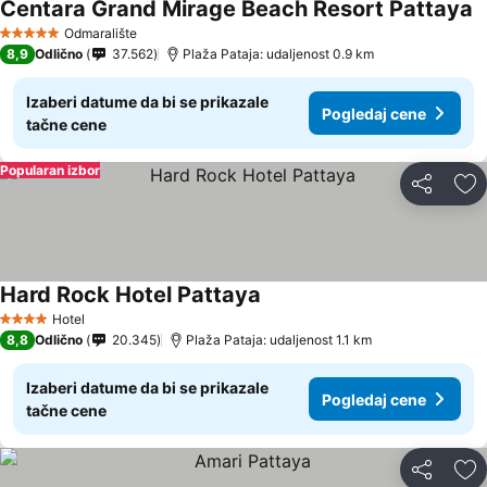
Centara Grand Mirage Beach Resort Pattaya
Odmaralište
5 Zvezdice
8,9
Odlično
37.562
Plaža Pataja: udaljenost 0.9 km
Izaberi datume da bi se prikazale
Pogledaj cene
tačne cene
Popularan izbor
Deli
Do
Hard Rock Hotel Pattaya
Hotel
4 Zvezdice
8,8
Odlično
20.345
Plaža Pataja: udaljenost 1.1 km
Izaberi datume da bi se prikazale
Pogledaj cene
tačne cene
Deli
Do