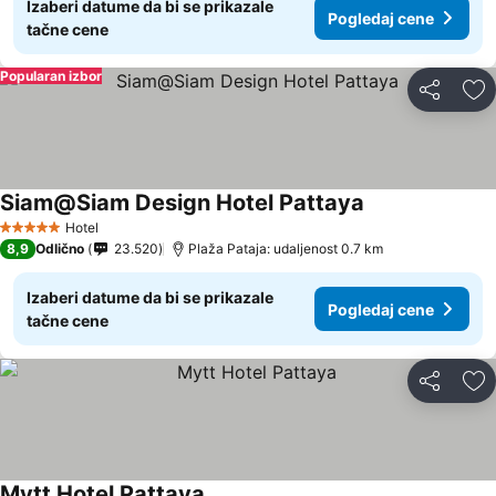
Izaberi datume da bi se prikazale
Pogledaj cene
tačne cene
Popularan izbor
Deli
Do
Siam@Siam Design Hotel Pattaya
Hotel
5 Zvezdice
8,9
Odlično
23.520
Plaža Pataja: udaljenost 0.7 km
Izaberi datume da bi se prikazale
Pogledaj cene
tačne cene
Deli
Do
Mytt Hotel Pattaya