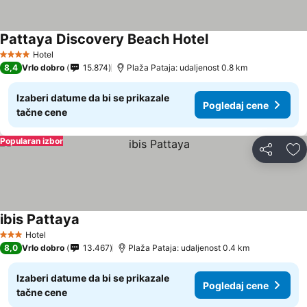
Pattaya Discovery Beach Hotel
Hotel
4 Zvezdice
8,4
Vrlo dobro
15.874
Plaža Pataja: udaljenost 0.8 km
Izaberi datume da bi se prikazale
Pogledaj cene
tačne cene
Popularan izbor
Deli
Do
ibis Pattaya
Hotel
3 Zvezdice
8,0
Vrlo dobro
13.467
Plaža Pataja: udaljenost 0.4 km
Izaberi datume da bi se prikazale
Pogledaj cene
tačne cene