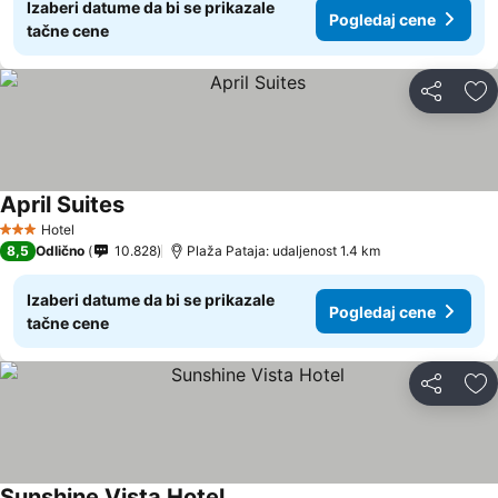
Izaberi datume da bi se prikazale
Pogledaj cene
tačne cene
Deli
Do
April Suites
Hotel
3 Zvezdice
8,5
Odlično
10.828
Plaža Pataja: udaljenost 1.4 km
Izaberi datume da bi se prikazale
Pogledaj cene
tačne cene
Deli
Do
Sunshine Vista Hotel