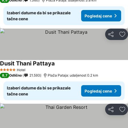
9,5
Odlično
1.360
Plaža Pataja: udaljenost 3.8 km
Izaberi datume da bi se prikazale
Pogledaj cene
tačne cene
Deli
Do
Dusit Thani Pattaya
Hotel
5 Zvezdice
8,7
Odlično
21.593
Plaža Pataja: udaljenost 0.2 km
Izaberi datume da bi se prikazale
Pogledaj cene
tačne cene
Deli
Do