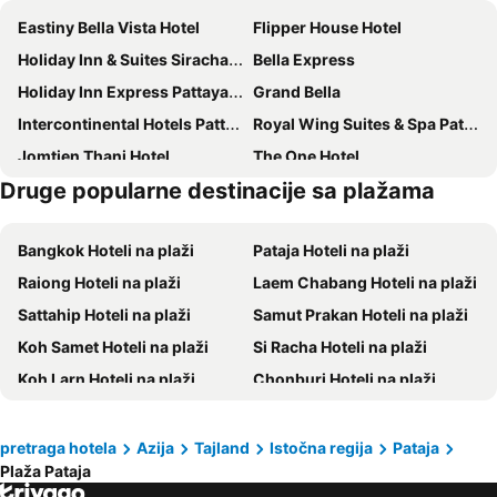
Eastiny Bella Vista Hotel
Flipper House Hotel
Holiday Inn & Suites Siracha Laemchabang By Ihg
Bella Express
Holiday Inn Express Pattaya Central By Ihg
Grand Bella
Intercontinental Hotels Pattaya Resort By Ihg
Royal Wing Suites & Spa Pattaya
Jomtien Thani Hotel
The One Hotel
Druge popularne destinacije sa plažama
Grande Centre Point Pattaya
Holiday Inn Pattaya By Ihg
Sureena Hotel
Garner Hotel Pattaya Central by IHG
Bangkok Hoteli na plaži
Pataja Hoteli na plaži
Wyndham Jomtien Pattaya
Eastiny Inn Hotel
Raiong Hoteli na plaži
Laem Chabang Hoteli na plaži
Punyapha Place
Jomtien Palm Beach Hotel & Resort
Sattahip Hoteli na plaži
Samut Prakan Hoteli na plaži
The Beach Front Resort
Chezzotel Pattaya
Koh Samet Hoteli na plaži
Si Racha Hoteli na plaži
Kokotel Pattaya South Beach
The Freelancer Hotel
Koh Larn Hoteli na plaži
Chonburi Hoteli na plaži
Eastiny Resort & Spa
Grande Centre Point Space Pattaya
Sutus Court 3
Garden Paradise
Hotel Zing
Aiyara Palace
pretraga hotela
Azija
Tajland
Istočna regija
Pataja
Plaža Pataja
Penthouse Pattaya
18 Coins Budget Hotel