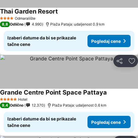
Thai Garden Resort
Odmaralište
4 Zvezdice
8,8
Odlično
4.990
Plaža Pataja: udaljenost 0.9 km
Izaberi datume da bi se prikazale
Pogledaj cene
tačne cene
Deli
Do
Grande Centre Point Space Pattaya
Hotel
5 Zvezdice
9,4
Odlično
12.370
Plaža Pataja: udaljenost 0.6 km
Izaberi datume da bi se prikazale
Pogledaj cene
tačne cene