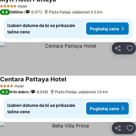
Hotel
5 Zvezdice
8,8
Odlično
6.371
Plaža Pataja: udaljenost 0.5 km
Izaberi datume da bi se prikazale
Pogledaj cene
tačne cene
Deli
Do
Centara Pattaya Hotel
Hotel
4 Zvezdice
8,2
Vrlo dobro
9.049
Plaža Pataja: udaljenost 1.0 km
Izaberi datume da bi se prikazale
Pogledaj cene
tačne cene
Deli
Do