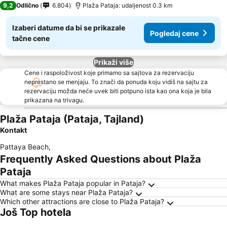
9,2
Odlično
6.804
Plaža Pataja: udaljenost 0.3 km
Izaberi datume da bi se prikazale
Pogledaj cene
tačne cene
Prikaži više
Cene i raspoloživost koje primamo sa sajtova za rezervaciju
neprestano se menjaju. To znači da ponuda koju vidiš na sajtu za
rezervaciju možda neće uvek biti potpuno ista kao ona koja je bila
prikazana na trivagu.
Plaža Pataja (Pataja, Tajland)
Kontakt
Pattaya Beach
,
Frequently Asked Questions about Plaža
Pataja
What makes Plaža Pataja popular in Pataja?
What are some stays near Plaža Pataja?
Which other attractions are close to Plaža Pataja?
Još Top hotela