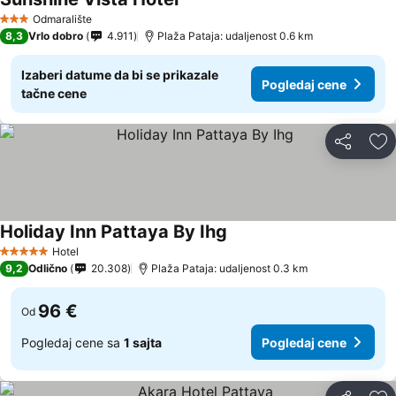
Odmaralište
3 Zvezdice
8,3
Vrlo dobro
4.911
Plaža Pataja: udaljenost 0.6 km
Izaberi datume da bi se prikazale
Pogledaj cene
tačne cene
Deli
Do
Holiday Inn Pattaya By Ihg
Hotel
5 Zvezdice
9,2
Odlično
20.308
Plaža Pataja: udaljenost 0.3 km
96 €
Od
Pogledaj cene sa
1 sajta
Pogledaj cene