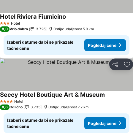
Hotel Riviera Fiumicino
Hotel
3 Zvezdice
8,0
Vrlo dobro
3.726
Ostija: udaljenost 5.9 km
Izaberi datume da bi se prikazale
Pogledaj cene
tačne cene
Deli
Do
Seccy Hotel Boutique Art & Museum
Hotel
4 Zvezdice
8,6
Odlično
3.735
Ostija: udaljenost 7.2 km
Izaberi datume da bi se prikazale
Pogledaj cene
tačne cene