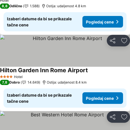
Hotel
8,8
Odlično
1.588
Ostija: udaljenost 4.8 km
Izaberi datume da bi se prikazale
Pogledaj cene
tačne cene
Deli
Do
Hilton Garden Inn Rome Airport
Hotel
4 Zvezdice
7,8
Dobro
14.649
Ostija: udaljenost 8.4 km
Izaberi datume da bi se prikazale
Pogledaj cene
tačne cene
Deli
Do