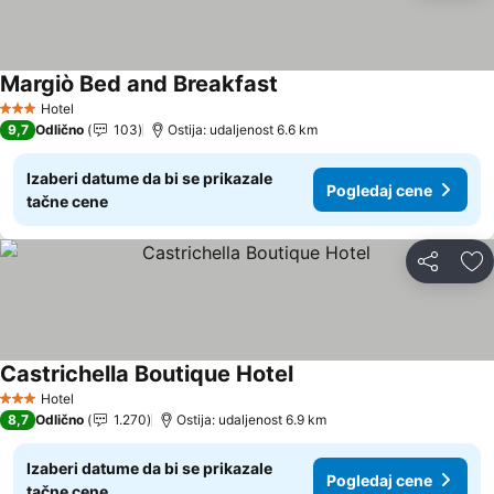
Margiò Bed and Breakfast
Hotel
3 Zvezdice
9,7
Odlično
103
Ostija: udaljenost 6.6 km
Izaberi datume da bi se prikazale
Pogledaj cene
tačne cene
Deli
Do
Castrichella Boutique Hotel
Hotel
3 Zvezdice
8,7
Odlično
1.270
Ostija: udaljenost 6.9 km
Izaberi datume da bi se prikazale
Pogledaj cene
tačne cene