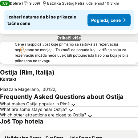
7,9
Dobro
9.569
Bazilika Svetog Petra: udaljenost 10.3 km
Izaberi datume da bi se prikazale
Pogledaj cene
tačne cene
Prikaži više
Cene i raspoloživost koje primamo sa sajtova za rezervaciju
neprestano se menjaju. To znači da ponuda koju vidiš na sajtu za
rezervaciju možda neće uvek biti potpuno ista kao ona koja je bila
prikazana na trivagu.
Ostija (Rim, Italija)
Kontakt
Piazzale Magellano
,
00122
,
Frequently Asked Questions about Ostija
What makes Ostija popular in Rim?
What are some stays near Ostija?
Which other attractions are close to Ostija?
Još Top hotela
Holiday Inn Rome - Eur Parco Dei Medici By Ihg
Ibis Roma Fiera