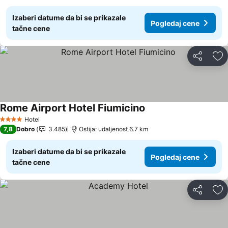
Izaberi datume da bi se prikazale
Pogledaj cene
tačne cene
Deli
Do
Rome Airport Hotel Fiumicino
Hotel
4 Zvezdice
7,8
Dobro
3.485
Ostija: udaljenost 6.7 km
Izaberi datume da bi se prikazale
Pogledaj cene
tačne cene
Deli
Do