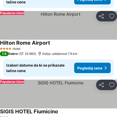
tačne cene
Popularan izbor
Deli
Do
Hilton Rome Airport
Hotel
4 Zvezdice
7,6
Dobro
25.983
Ostija: udaljenost 7.9 km
Izaberi datume da bi se prikazale
Pogledaj cene
tačne cene
Popularan izbor
Deli
Do
SIGIS HOTEL Fiumicino