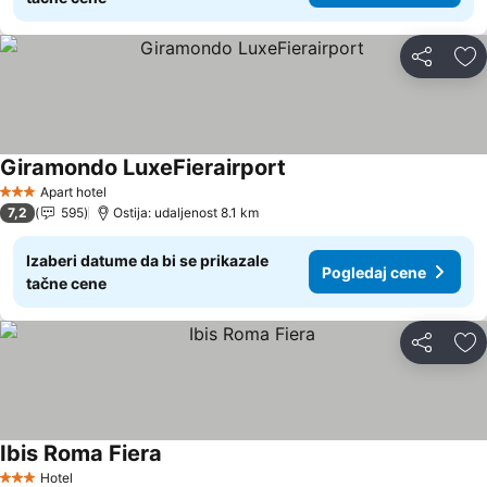
Deli
Do
Giramondo LuxeFierairport
Apart hotel
3 Zvezdice
7,2
595
Ostija: udaljenost 8.1 km
Izaberi datume da bi se prikazale
Pogledaj cene
tačne cene
Deli
Do
Ibis Roma Fiera
Hotel
3 Zvezdice