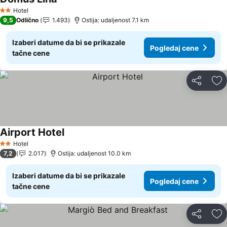
Hotel
2 Zvezdice
9,5
Odlično
1.493
Ostija: udaljenost 7.1 km
Izaberi datume da bi se prikazale
Pogledaj cene
tačne cene
Deli
Do
Airport Hotel
Hotel
2 Zvezdice
7,2
2.017
Ostija: udaljenost 10.0 km
Izaberi datume da bi se prikazale
Pogledaj cene
tačne cene
Deli
Do