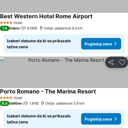
Best Western Hotel Rome Airport
Hotel
4 Zvezdice
7,8
Dobro
8.589
Ostija: udaljenost 6.5 km
Izaberi datume da bi se prikazale
Pogledaj cene
tačne cene
Deli
Do
Porto Romano - The Marina Resort
Hotel
4 Zvezdice
9,0
Odlično
1.818
Ostija: udaljenost 3.8 km
Izaberi datume da bi se prikazale
Pogledaj cene
tačne cene