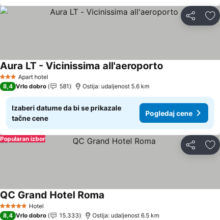
Deli
Do
Aura LT - Vicinissima all'aeroporto
Apart hotel
3 Zvezdice
8,4
Vrlo dobro
581
Ostija: udaljenost 5.6 km
Izaberi datume da bi se prikazale
Pogledaj cene
tačne cene
Popularan izbor
Deli
Do
QC Grand Hotel Roma
Hotel
5 Zvezdice
8,4
Vrlo dobro
15.333
Ostija: udaljenost 6.5 km