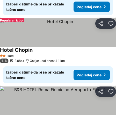
Izaberi datume da bi se prikazale
Pogledaj cene
tačne cene
Popularan izbor
Deli
Do
Hotel Chopin
Hotel
2 Zvezdice
6,8
2.984
Ostija: udaljenost 4.1 km
Izaberi datume da bi se prikazale
Pogledaj cene
tačne cene
Deli
Do