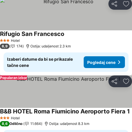
Deli
Do
Rifugio San Francesco
Hotel
3 Zvezdice
6,9
174
Ostija: udaljenost 2.3 km
Izaberi datume da bi se prikazale
Pogledaj cene
tačne cene
Popularan izbor
Deli
Do
B&B HOTEL Roma Fiumicino Aeroporto Fiera 1
Hotel
3 Zvezdice
8,6
Odlično
11.664
Ostija: udaljenost 8.3 km