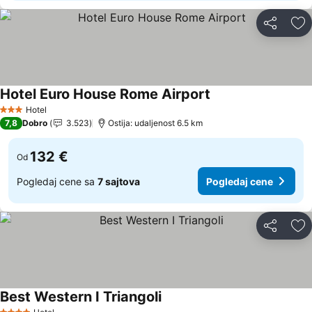
Deli
Do
Hotel Euro House Rome Airport
Hotel
3 Zvezdice
7,8
Dobro
3.523
Ostija: udaljenost 6.5 km
132 €
Od
Pogledaj cene sa
7 sajtova
Pogledaj cene
Deli
Do
Best Western I Triangoli