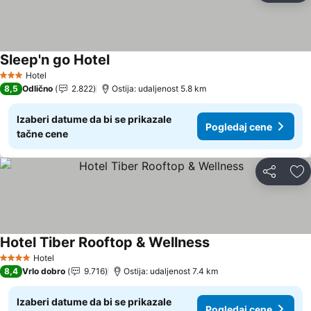
Sleep'n go Hotel
Hotel
3 Zvezdice
8,5
Odlično
2.822
Ostija: udaljenost 5.8 km
Izaberi datume da bi se prikazale
Pogledaj cene
tačne cene
Deli
Do
Hotel Tiber Rooftop & Wellness
Hotel
4 Zvezdice
8,4
Vrlo dobro
9.716
Ostija: udaljenost 7.4 km
Izaberi datume da bi se prikazale
Pogledaj cene