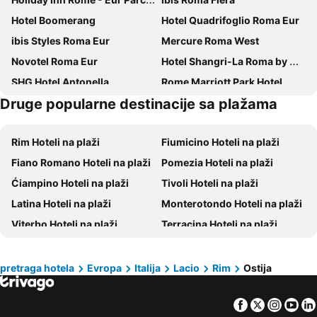
Hotel Boomerang
Hotel Quadrifoglio Roma Eur
ibis Styles Roma Eur
Mercure Roma West
Novotel Roma Eur
Hotel Shangri-La Roma by OMNIA hotels
SHG Hotel Antonella
Rome Marriott Park Hotel
Druge popularne destinacije sa plažama
Best Western I Triangoli
Hotel American Palace Eur
Hotel Casarola - Trigoria
Hotel Cristoforo Colombo
Rim Hoteli na plaži
Fiumicino Hoteli na plaži
Hotel La Scaletta
Mancini Park Hotel
Fiano Romano Hoteli na plaži
Pomezia Hoteli na plaži
B&B HOTEL Roma Fiumicino Aeroporto Fiera 1
Hilton Garden Inn Rome Airport
Ćiampino Hoteli na plaži
Tivoli Hoteli na plaži
Hilton Rome Eur La Lama
Hotel Roma Aurelia Antica
Latina Hoteli na plaži
Monterotondo Hoteli na plaži
Warmthotel
Hilton Rome Airport
Viterbo Hoteli na plaži
Terracina Hoteli na plaži
Hotel Tiber Rooftop & Wellness
All Time Relais & Sport Hotel
Fjuđi Hoteli na plaži
Frascati Hoteli na plaži
Mercure Rome Leonardo da Vinci Airport
Parco De Medici Residence Hotel
San Felice Circeo Hoteli na plaži
Albano Laziale Hoteli na plaži
The Caesar Roma
Il Baffetto
pretraga hotela
Evropa
Italija
Lacio
Rim
Ostija
Nettuno Hoteli na plaži
Civitavecchia Hoteli na plaži
B&B HOTEL Roma Fiumicino Aeroporto Fiera 2
B&B HOTEL Pomezia Roma
Facebook
Twitter
Insta
Yo
Ancio Hoteli na plaži
Santa Marinella Hoteli na plaži
JC Hotel
Hotel Quadrifoglio by Mancini