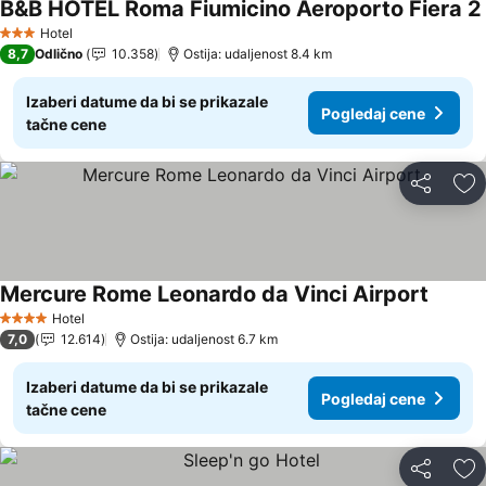
B&B HOTEL Roma Fiumicino Aeroporto Fiera 2
Hotel
3 Zvezdice
8,7
Odlično
10.358
Ostija: udaljenost 8.4 km
Izaberi datume da bi se prikazale
Pogledaj cene
tačne cene
Deli
Do
Mercure Rome Leonardo da Vinci Airport
Hotel
4 Zvezdice
7,0
12.614
Ostija: udaljenost 6.7 km
Izaberi datume da bi se prikazale
Pogledaj cene
tačne cene
Deli
Do