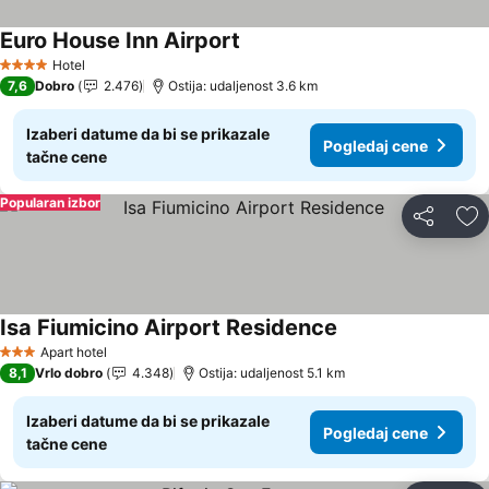
Euro House Inn Airport
Hotel
4 Zvezdice
7,6
Dobro
2.476
Ostija: udaljenost 3.6 km
Izaberi datume da bi se prikazale
Pogledaj cene
tačne cene
Popularan izbor
Deli
Do
Isa Fiumicino Airport Residence
Apart hotel
3 Zvezdice
8,1
Vrlo dobro
4.348
Ostija: udaljenost 5.1 km
Izaberi datume da bi se prikazale
Pogledaj cene
tačne cene