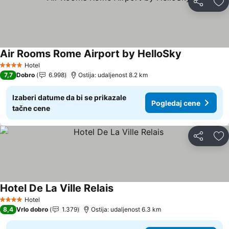
Deli
Do
Air Rooms Rome Airport by HelloSky
Hotel
4 Zvezdice
7,7
Dobro
6.998
Ostija: udaljenost 8.2 km
Izaberi datume da bi se prikazale
Pogledaj cene
tačne cene
Deli
Do
Hotel De La Ville Relais
Hotel
4 Zvezdice
8,4
Vrlo dobro
1.379
Ostija: udaljenost 6.3 km