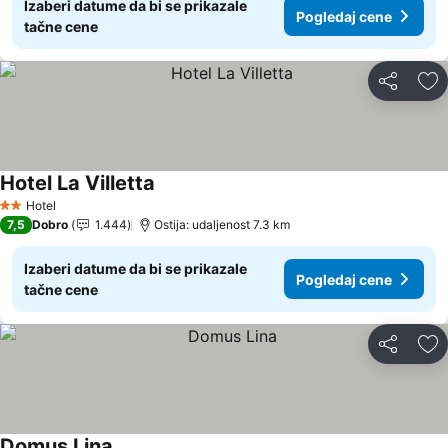
Izaberi datume da bi se prikazale
Pogledaj cene
tačne cene
Deli
Do
Hotel La Villetta
Hotel
2 Zvezdice
7,5
Dobro
1.444
Ostija: udaljenost 7.3 km
Izaberi datume da bi se prikazale
Pogledaj cene
tačne cene
Deli
Do
Domus Lina