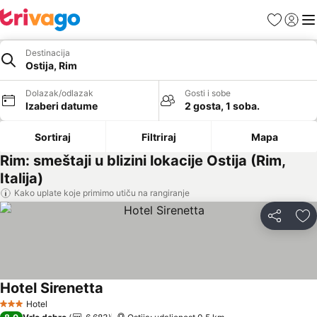
Favoriti
Prijavi
Men
Destinacija
Ostija, Rim
Dolazak/odlazak
Gosti i sobe
Izaberi datume
2 gosta, 1 soba.
Sortiraj
Filtriraj
Mapa
Rim: smeštaji u blizini lokacije Ostija (Rim,
Italija)
Kako uplate koje primimo utiču na rangiranje
Deli
Do
Hotel Sirenetta
Hotel
3 Zvezdice