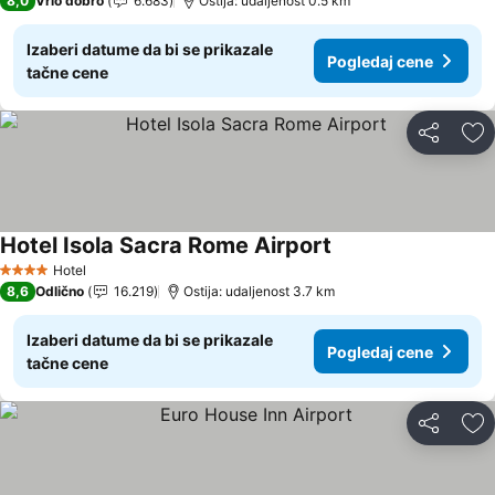
8,0
Vrlo dobro
6.683
Ostija: udaljenost 0.5 km
Izaberi datume da bi se prikazale
Pogledaj cene
tačne cene
Deli
Do
Hotel Isola Sacra Rome Airport
Hotel
4 Zvezdice
8,6
Odlično
16.219
Ostija: udaljenost 3.7 km
Izaberi datume da bi se prikazale
Pogledaj cene
tačne cene
Deli
Do