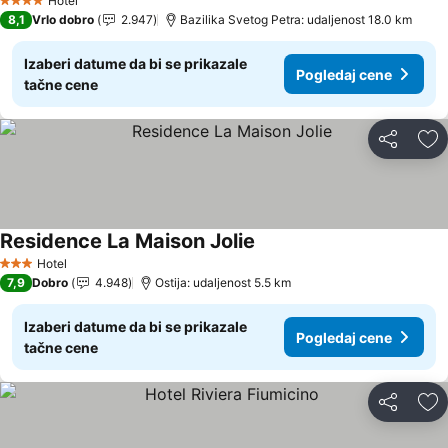
Hotel
4 Zvezdice
8,1
Vrlo dobro
2.947
Bazilika Svetog Petra: udaljenost 18.0 km
Izaberi datume da bi se prikazale
Pogledaj cene
tačne cene
Deli
Do
Residence La Maison Jolie
Hotel
3 Zvezdice
7,9
Dobro
4.948
Ostija: udaljenost 5.5 km
Izaberi datume da bi se prikazale
Pogledaj cene
tačne cene
Deli
Do