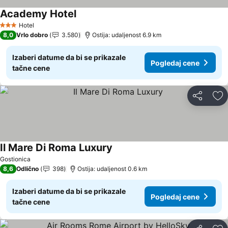
Academy Hotel
Hotel
3 Zvezdice
8,0
Vrlo dobro
3.580
Ostija: udaljenost 6.9 km
Izaberi datume da bi se prikazale
Pogledaj cene
tačne cene
Deli
Do
Il Mare Di Roma Luxury
Gostionica
8,6
Odlično
398
Ostija: udaljenost 0.6 km
Izaberi datume da bi se prikazale
Pogledaj cene
tačne cene