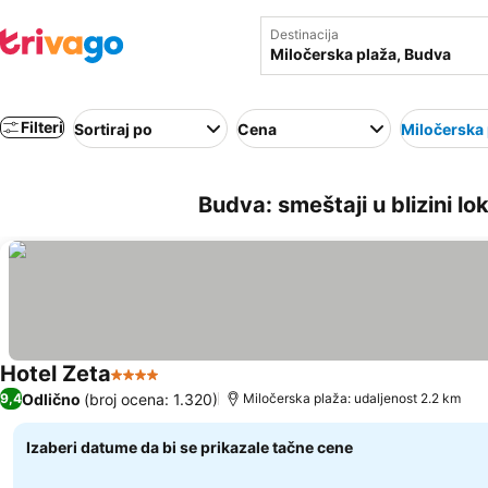
Destinacija
Filteri
Sortiraj po
Cena
Miločerska 
Budva: smeštaji u blizini l
Hotel Zeta
4 Zvezdice
Odlično
(broj ocena: 1.320)
9,4
Miločerska plaža: udaljenost 2.2 km
Izaberi datume da bi se prikazale tačne cene