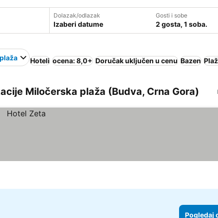
Dolazak/odlazak
Gosti i sobe
Izaberi datume
2 gosta, 1 soba.
plaža
Hoteli
ocena: 8,0+
Doručak uključen u cenu
Bazen
Pla
okacije Miločerska plaža (Budva, Crna Gora)
Pogledaj 