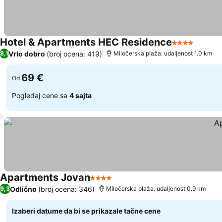
Hotel & Apartments HEC Residence
4 Zvezdice
Vrlo dobro
(broj ocena: 419)
8,1
Miločerska plaža: udaljenost 1.0 km
69 €
Od
Pogledaj cene sa
4 sajta
Apartments Jovan
4 Zvezdice
Odlično
(broj ocena: 346)
9,3
Miločerska plaža: udaljenost 0.9 km
Izaberi datume da bi se prikazale tačne cene