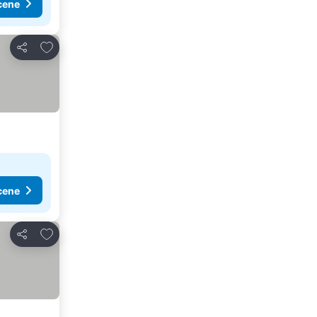
cene
Dodati u favorite
Deli
cene
Dodati u favorite
Deli