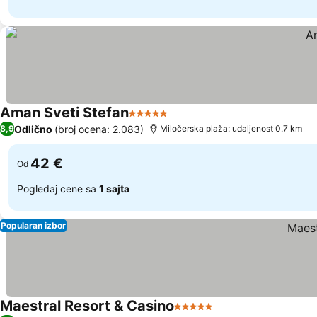
Aman Sveti Stefan
5 Zvezdice
Odlično
(broj ocena: 2.083)
8,9
Miločerska plaža: udaljenost 0.7 km
42 €
Od
Pogledaj cene sa
1 sajta
Popularan izbor
Maestral Resort & Casino
5 Zvezdice