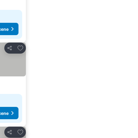
cene
Dodati u favorite
Deli
cene
Dodati u favorite
Deli