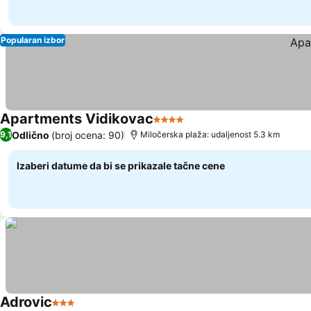
Popularan izbor
Apartments Vidikovac
4 Zvezdice
Odlično
(broj ocena: 90)
9,1
Miločerska plaža: udaljenost 5.3 km
Izaberi datume da bi se prikazale tačne cene
Adrovic
3 Zvezdice