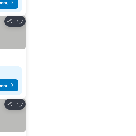
cene
Dodati u favorite
Deli
cene
Dodati u favorite
Deli