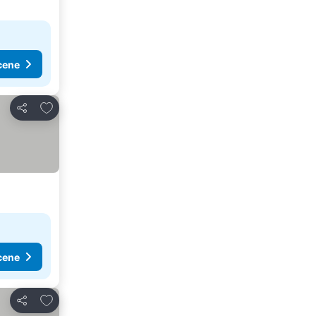
cene
Dodati u favorite
Deli
cene
Dodati u favorite
Deli