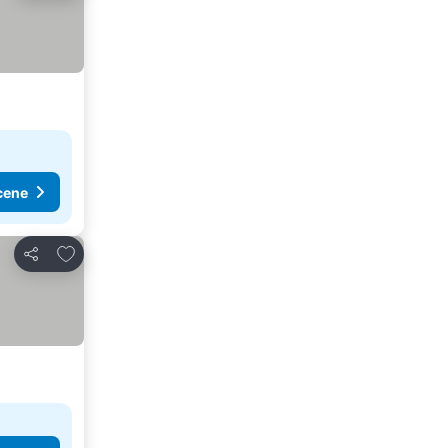
cene
Dodati u favorite
Deli