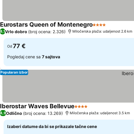
Eurostars Queen of Montenegro
4 Zvezdice
Vrlo dobro
(broj ocena: 2.326)
8,1
Miločerska plaža: udaljenost 2.6 km
77 €
Od
Pogledaj cene sa
7 sajtova
Popularan izbor
Iberostar Waves Bellevue
4 Zvezdice
Odlično
(broj ocena: 13.269)
8,9
Miločerska plaža: udaljenost 3.5 km
Izaberi datume da bi se prikazale tačne cene