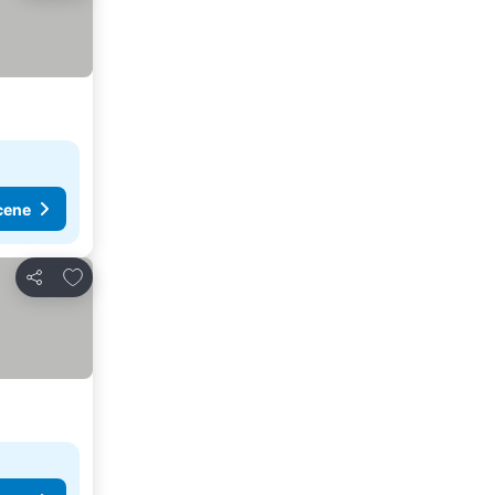
cene
Dodati u favorite
Deli