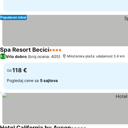
Popularan izbor
Spa Resort Becici
4 Zvezdice
Vrlo dobro
(broj ocena: 405)
8,3
Miločerska plaža: udaljenost 3.4 km
118 €
Od
Pogledaj cene sa
5 sajtova
Hotel California by Aycon