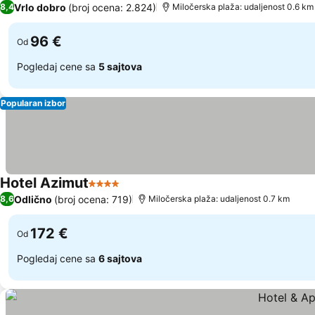
Vrlo dobro
(broj ocena: 2.824)
8,4
Miločerska plaža: udaljenost 0.6 km
96 €
Od
Pogledaj cene sa
5 sajtova
Popularan izbor
Hotel Azimut
4 Zvezdice
Odlično
(broj ocena: 719)
8,6
Miločerska plaža: udaljenost 0.7 km
172 €
Od
Pogledaj cene sa
6 sajtova