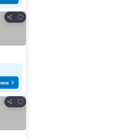
Dodati u favorite
Deli
cene
Dodati u favorite
Deli