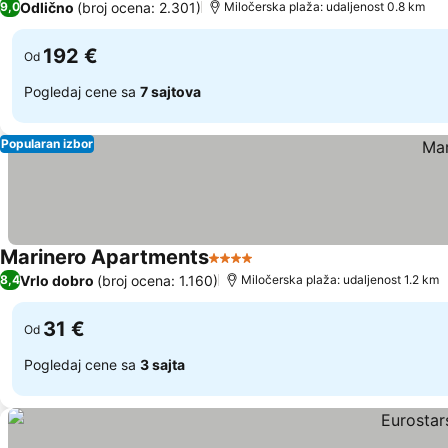
Odlično
(broj ocena: 2.301)
9,0
Miločerska plaža: udaljenost 0.8 km
192 €
Od
Pogledaj cene sa
7 sajtova
Popularan izbor
Marinero Apartments
4 Zvezdice
Vrlo dobro
(broj ocena: 1.160)
8,4
Miločerska plaža: udaljenost 1.2 km
31 €
Od
Pogledaj cene sa
3 sajta