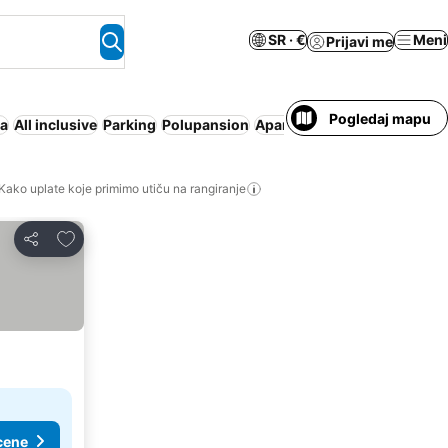
SR · €
Meni
Prijavi me
Pogledaj mapu
ža
All inclusive
Parking
Polupansion
Apart hotel
Wi-Fi
Besplatno
Kako uplate koje primimo utiču na rangiranje
Dodati u favorite
Deli
cene