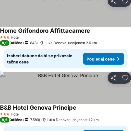
Deli
Do
Home Grifondoro Affittacamere
Pogledaj cene
Hotel
3 Zvezdice
8,9
Odlično
848
Luka Đenova: udaljenost 2.6 km
Izaberi datume da bi se prikazale
Pogledaj cene
tačne cene
Deli
Do
B&B Hotel Genova Principe
Pogledaj cene
Hotel
3 Zvezdice
8,6
Odlično
7.589
Luka Đenova: udaljenost 1.2 km