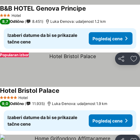
B&B HOTEL Genova Principe
Pogledaj cene
Hotel
3 Zvezdice
8,7
Odlično
8.451
Luka Đenova: udaljenost 1.2 km
Izaberi datume da bi se prikazale
Pogledaj cene
tačne cene
Popularan izbor
Deli
Do
Hotel Bristol Palace
Pogledaj cene
Hotel
5 Zvezdice
9,0
Odlično
11.935
Luka Đenova: udaljenost 1.9 km
Izaberi datume da bi se prikazale
Pogledaj cene
tačne cene