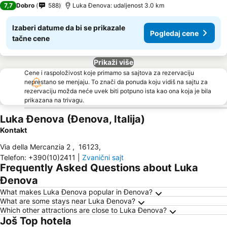
7,7
Dobro
588
Luka Đenova: udaljenost 3.0 km
Izaberi datume da bi se prikazale
Pogledaj cene
tačne cene
Prikaži više
Cene i raspoloživost koje primamo sa sajtova za rezervaciju
neprestano se menjaju. To znači da ponuda koju vidiš na sajtu za
rezervaciju možda neće uvek biti potpuno ista kao ona koja je bila
prikazana na trivagu.
Luka Đenova (Đenova, Italija)
Kontakt
Via della Mercanzia 2
,
16123
,
Telefon
:
+390(10)2411
|
Zvanični sajt
Frequently Asked Questions about Luka
Đenova
What makes Luka Đenova popular in Đenova?
What are some stays near Luka Đenova?
Which other attractions are close to Luka Đenova?
Još Top hotela