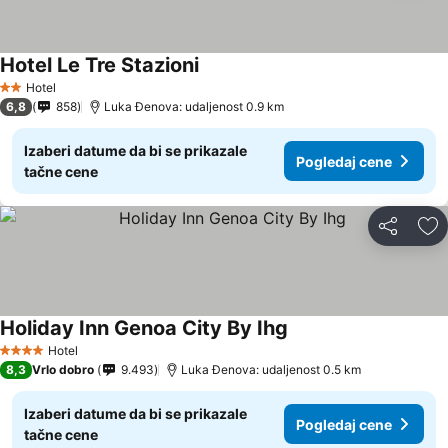
Hotel Le Tre Stazioni
Pogledaj cene
Hotel
2 Zvezdice
6,8
858
Luka Đenova: udaljenost 0.9 km
Izaberi datume da bi se prikazale
Pogledaj cene
tačne cene
Deli
Do
Holiday Inn Genoa City By Ihg
Pogledaj cene
Hotel
4 Zvezdice
8,3
Vrlo dobro
9.493
Luka Đenova: udaljenost 0.5 km
Izaberi datume da bi se prikazale
Pogledaj cene
tačne cene