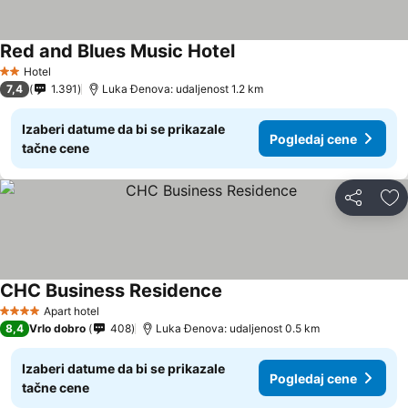
Red and Blues Music Hotel
Pogledaj cene
Hotel
2 Zvezdice
7,4
1.391
Luka Đenova: udaljenost 1.2 km
Izaberi datume da bi se prikazale
Pogledaj cene
tačne cene
Deli
Do
CHC Business Residence
Pogledaj cene
Apart hotel
4 Zvezdice
8,4
Vrlo dobro
408
Luka Đenova: udaljenost 0.5 km
Izaberi datume da bi se prikazale
Pogledaj cene
tačne cene