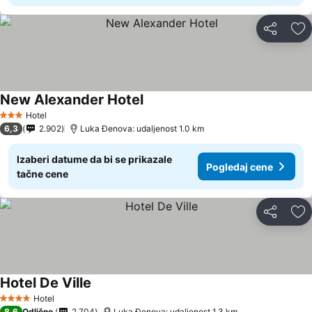
Deli
Do
New Alexander Hotel
Pogledaj cene
Hotel
3 Zvezdice
6,3
2.902
Luka Đenova: udaljenost 1.0 km
Izaberi datume da bi se prikazale
Pogledaj cene
tačne cene
Deli
Do
Hotel De Ville
Pogledaj cene
Hotel
4 Zvezdice
8,6
Odlično
2.704
Luka Đenova: udaljenost 1.3 km