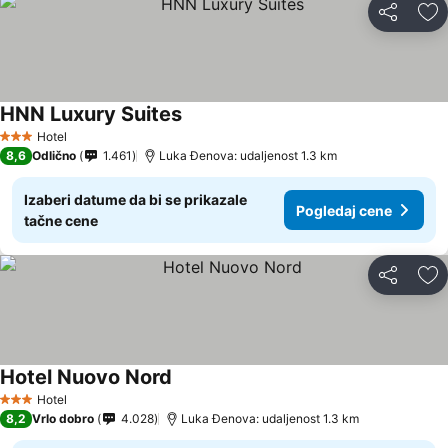
Deli
Do
HNN Luxury Suites
Pogledaj cene
Hotel
3 Zvezdice
8,6
Odlično
1.461
Luka Đenova: udaljenost 1.3 km
Izaberi datume da bi se prikazale
Pogledaj cene
tačne cene
Deli
Do
Hotel Nuovo Nord
Pogledaj cene
Hotel
3 Zvezdice
8,2
Vrlo dobro
4.028
Luka Đenova: udaljenost 1.3 km