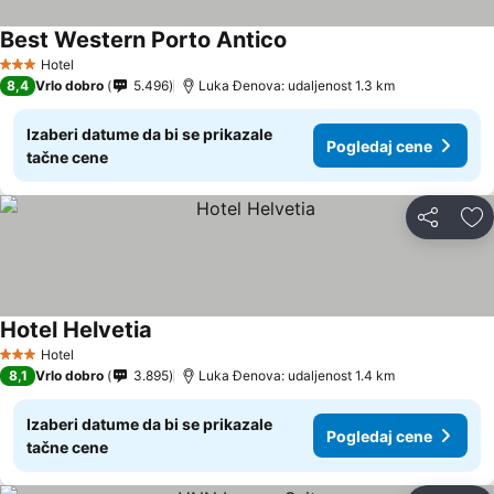
Best Western Porto Antico
Pogledaj cene
Hotel
3 Zvezdice
8,4
Vrlo dobro
5.496
Luka Đenova: udaljenost 1.3 km
Izaberi datume da bi se prikazale
Pogledaj cene
tačne cene
Deli
Do
Hotel Helvetia
Pogledaj cene
Hotel
3 Zvezdice
8,1
Vrlo dobro
3.895
Luka Đenova: udaljenost 1.4 km
Izaberi datume da bi se prikazale
Pogledaj cene
tačne cene