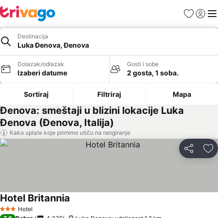
Favoriti
Prijavi
Men
Destinacija
Luka Đenova, Đenova
Dolazak/odlazak
Gosti i sobe
Izaberi datume
2 gosta, 1 soba.
Sortiraj
Filtriraj
Mapa
Đenova: smeštaji u blizini lokacije Luka
Đenova (Đenova, Italija)
Kako uplate koje primimo utiču na rangiranje
Deli
Do
Hotel Britannia
Pogledaj cene
Hotel
3 Zvezdice