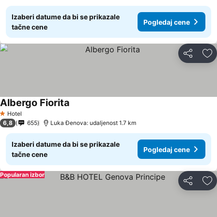
Izaberi datume da bi se prikazale
Pogledaj cene
tačne cene
Deli
Do
Albergo Fiorita
Pogledaj cene
Hotel
1 Zvezdice
6,8
655
Luka Đenova: udaljenost 1.7 km
Izaberi datume da bi se prikazale
Pogledaj cene
tačne cene
Popularan izbor
Deli
Do