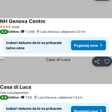
NH Genova Centro
Pogledaj cene
Hotel
4 Zvezdice
8,5
Odlično
7.249
Luka Đenova: udaljenost 2.0 km
Izaberi datume da bi se prikazale
Pogledaj cene
tačne cene
Deli
Do
Casa di Luca
Pogledaj cene
Cela kuća/apartman
8,8
Odlično
135
Luka Đenova: udaljenost 1.4 km
Izaberi datume da bi se prikazale
Pogledaj cene