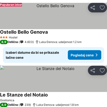
Popularan izbor
Deli
Do
Ostello Bello Genova
Pogledaj cene
Hostel
3 Zvezdice
8,9
Odlično
4.603
Luka Đenova: udaljenost 1.2 km
Izaberi datume da bi se prikazale
Pogledaj cene
tačne cene
Deli
Do
Le Stanze del Notaio
Pogledaj cene
Gostionica
8,9
Odlično
239
Luka Đenova: udaljenost 1.8 km