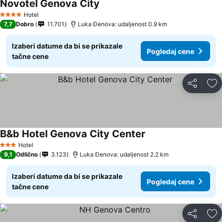
Novotel Genova City
Pogledaj cene
Hotel
4 Zvezdice
7,7
Dobro
11.701
Luka Đenova: udaljenost 0.9 km
Izaberi datume da bi se prikazale
Pogledaj cene
tačne cene
Deli
Do
B&b Hotel Genova City Center
Pogledaj cene
Hotel
3 Zvezdice
9,1
Odlično
3.123
Luka Đenova: udaljenost 2.2 km
Izaberi datume da bi se prikazale
Pogledaj cene
tačne cene
Deli
Do