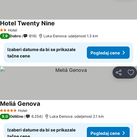
Hotel Twenty Nine
Pogledaj cene
Hotel
2 Zvezdice
7,9
Dobro
816
Luka Đenova: udaljenost 1.3 km
Izaberi datume da bi se prikazale
Pogledaj cene
tačne cene
Deli
Do
Meliá Genova
Pogledaj cene
Hotel
5 Zvezdice
9,0
Odlično
6.254
Luka Đenova: udaljenost 2.1 km
Izaberi datume da bi se prikazale
Pogledaj cene
tačne cene