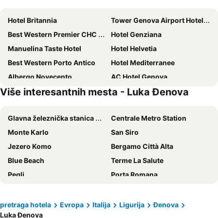
Hotel Britannia
Tower Genova Airport Hotel & Conference Center
Best Western Premier CHC Airport
Hotel Genziana
Manuelina Taste Hotel
Hotel Helvetia
Best Western Porto Antico
Hotel Mediterranee
Albergo Novecento
AC Hotel Genova
Više interesantnih mesta - Luka Đenova
Mercure Genova San Biagio
Hotel Continental Genova
Hotel La Capannina
Albergo Panson
Glavna železnička stanica Milano
Centrale Metro Station
Piazza della Vittoria
Hotel Punta San Martino
Monte Karlo
San Siro
Grand Hotel Arenzano
Hotel Serena
Jezero Komo
Bergamo Città Alta
NH Genova Centro
Home Grifondoro Affittacamere
Blue Beach
Terme La Salute
Hotel Esperia
Albergo Locanda Alambra
Pegli
Porta Romana
Hotel Nuovo Nord
Best Western Hotel Moderno Verdi
Stazione di Bergamo
Ruhl-Plage
New Alexander Hotel
Hotel Bristol Palace
Železnička stanica San Remo
Milanska katedrala
Albergo Fiorita
Best Western Plus City Hotel
pretraga hotela
Evropa
Italija
Ligurija
Đenova
Luka Đenova
Duomo Metro Station
Železnička stanica Bolonja Centrale
NH Collection Genova Marina
Novotel Genova City