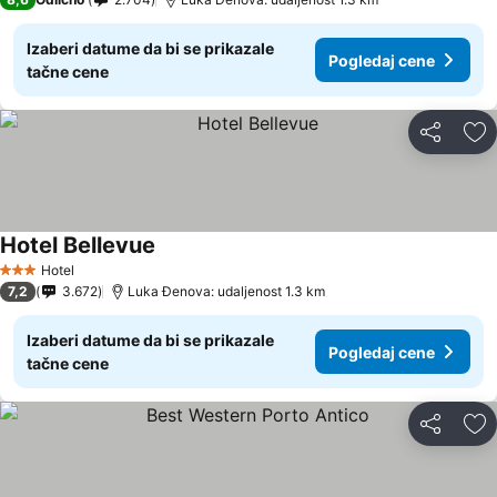
Izaberi datume da bi se prikazale
Pogledaj cene
tačne cene
Deli
Do
Hotel Bellevue
Pogledaj cene
Hotel
3 Zvezdice
7,2
3.672
Luka Đenova: udaljenost 1.3 km
Izaberi datume da bi se prikazale
Pogledaj cene
tačne cene
Deli
Do