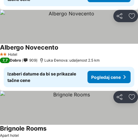
Deli
Do
Albergo Novecento
Pogledaj cene
Hotel
2 Zvezdice
7,7
Dobro
909
Luka Đenova: udaljenost 2.5 km
Izaberi datume da bi se prikazale
Pogledaj cene
tačne cene
Deli
Do
Brignole Rooms
Pogledaj cene
Apart hotel