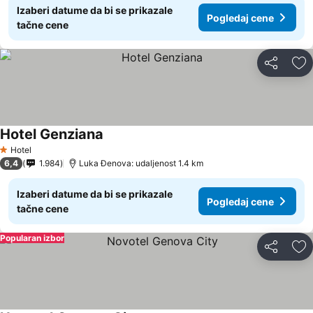
Izaberi datume da bi se prikazale
Pogledaj cene
tačne cene
Deli
Do
Hotel Genziana
Pogledaj cene
Hotel
1 Zvezdice
6,4
1.984
Luka Đenova: udaljenost 1.4 km
Izaberi datume da bi se prikazale
Pogledaj cene
tačne cene
Popularan izbor
Deli
Do