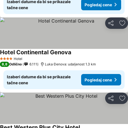
Izaberi datume da bi se prikazale
Pogledaj cene
tačne cene
Deli
Do
Hotel Continental Genova
Pogledaj cene
Hotel
4 Zvezdice
8,8
Odlično
6.111
Luka Đenova: udaljenost 1.3 km
Izaberi datume da bi se prikazale
Pogledaj cene
tačne cene
Deli
Do
Best Western Plus City Hotel