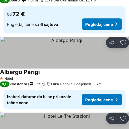
7,6
Dobro
4.376
Luka Đenova: udaljenost 1.2 km
72 €
Od
Pogledaj cene sa
6 sajtova
Pogledaj cene
Deli
Do
Albergo Parigi
Pogledaj cene
Hotel
1 Zvezdice
8,0
Vrlo dobro
1.297
Luka Đenova: udaljenost 1.1 km
Izaberi datume da bi se prikazale
Pogledaj cene
tačne cene
Deli
Do