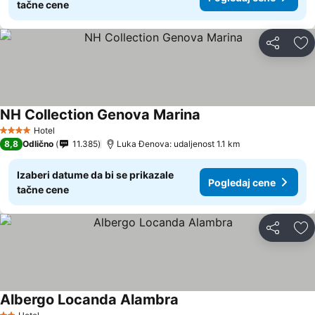
tačne cene
Deli
Do
NH Collection Genova Marina
Pogledaj cene
Hotel
4 Zvezdice
8,8
Odlično
11.385
Luka Đenova: udaljenost 1.1 km
Izaberi datume da bi se prikazale
Pogledaj cene
tačne cene
Deli
Do
Albergo Locanda Alambra
Pogledaj cene