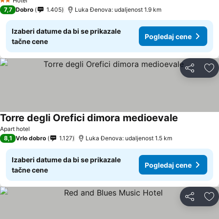
Hotel
2 Zvezdice
7,7
Dobro
1.405
Luka Đenova: udaljenost 1.9 km
Izaberi datume da bi se prikazale
Pogledaj cene
tačne cene
Deli
Do
Torre degli Orefici dimora medioevale
Pogledaj c
Apart hotel
8,1
Vrlo dobro
1.127
Luka Đenova: udaljenost 1.5 km
Izaberi datume da bi se prikazale
Pogledaj cene
tačne cene
Deli
Do