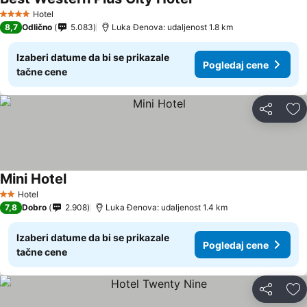
Pogledaj cene
Hotel
4 Zvezdice
8,7
Odlično
5.083
Luka Đenova: udaljenost 1.8 km
Izaberi datume da bi se prikazale
Pogledaj cene
tačne cene
Deli
Do
Mini Hotel
Pogledaj cene
Hotel
2 Zvezdice
7,8
Dobro
2.908
Luka Đenova: udaljenost 1.4 km
Izaberi datume da bi se prikazale
Pogledaj cene
tačne cene
Deli
Do