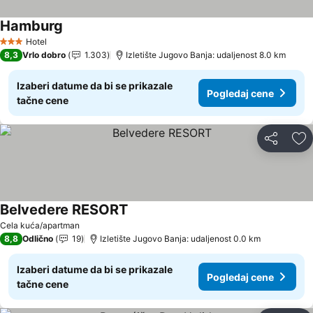
Hamburg
Hotel
3 Zvezdice
8,3
Vrlo dobro
1.303
Izletište Jugovo Banja: udaljenost 8.0 km
Izaberi datume da bi se prikazale
Pogledaj cene
tačne cene
Deli
Do
Belvedere RESORT
Cela kuća/apartman
8,8
Odlično
19
Izletište Jugovo Banja: udaljenost 0.0 km
Izaberi datume da bi se prikazale
Pogledaj cene
tačne cene