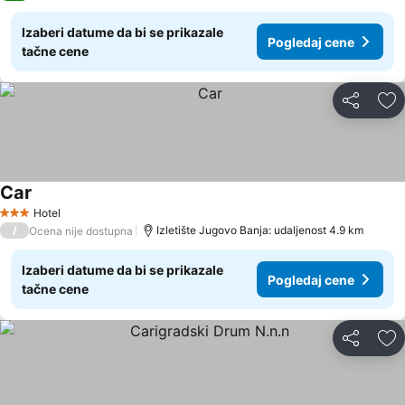
Izaberi datume da bi se prikazale
Pogledaj cene
tačne cene
Deli
Do
Car
Hotel
3 Zvezdice
/
Izletište Jugovo Banja: udaljenost 4.9 km
Ocena nije dostupna
Izaberi datume da bi se prikazale
Pogledaj cene
tačne cene
Deli
Do