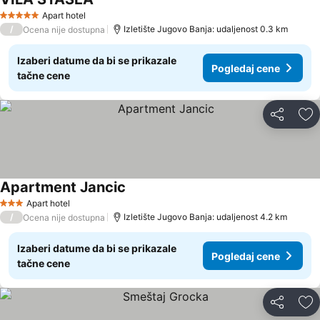
Apart hotel
5 Zvezdice
/
Izletište Jugovo Banja: udaljenost 0.3 km
Ocena nije dostupna
Izaberi datume da bi se prikazale
Pogledaj cene
tačne cene
Deli
Do
Apartment Jancic
Apart hotel
3 Zvezdice
/
Izletište Jugovo Banja: udaljenost 4.2 km
Ocena nije dostupna
Izaberi datume da bi se prikazale
Pogledaj cene
tačne cene
Deli
Do