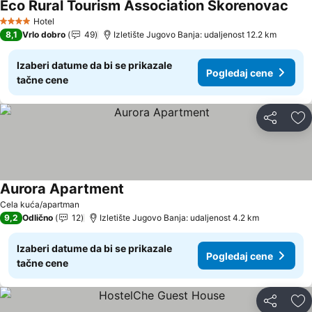
Eco Rural Tourism Association Skorenovac
Hotel
4 Zvezdice
8,1
Vrlo dobro
49
Izletište Jugovo Banja: udaljenost 12.2 km
Izaberi datume da bi se prikazale
Pogledaj cene
tačne cene
Deli
Do
Aurora Apartment
Cela kuća/apartman
9,2
Odlično
12
Izletište Jugovo Banja: udaljenost 4.2 km
Izaberi datume da bi se prikazale
Pogledaj cene
tačne cene
Deli
Do