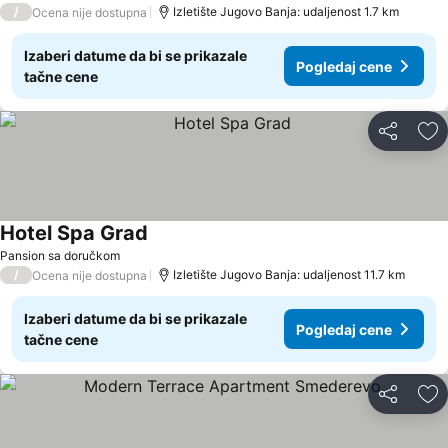
/
Izletište Jugovo Banja: udaljenost 1.7 km
Ocena nije dostupna
Izaberi datume da bi se prikazale
Pogledaj cene
tačne cene
Deli
Do
Hotel Spa Grad
Pansion sa doručkom
/
Izletište Jugovo Banja: udaljenost 11.7 km
Ocena nije dostupna
Izaberi datume da bi se prikazale
Pogledaj cene
tačne cene
Deli
Do