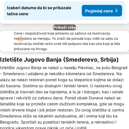
Izaberi datume da bi se prikazale
Pogledaj cene
tačne cene
Prikaži više
Cene i raspoloživost koje primamo sa sajtova za rezervaciju
neprestano se menjaju. To znači da ponuda koju vidiš na sajtu za
rezervaciju možda neće uvek biti potpuno ista kao ona koja je bila
prikazana na trivagu.
Izletište Jugovo Banja (Smederevo, Srbija)
Izletište Jugovo Banja se nalazi u naselju Plavinac, na putu Beograd
- Smederevo i udaljeno je nekoliko kilometara od Smedereva. Na
ulazu se nalazi restoran pored koga su stepenice kojima se dolazi
do bazena. Gostima su dostupni i teniski tereni. U nastavku ovog
izletišta je travnati deo sa topolama, a tu je i tobogan, kao i ostale
sprave i rekviziti za zabavu dece. Pored obale Dunava nalazi se
šetalište koje se proteže celom dužinom kompleksa, gde se mogu
videti drvene klupe i još jedan restoran. Do ovog izletišta iz centra
Smedereva stiže se lokalnim autobusima, ali i onima koji idu ka
Beogradu. Sportisti su posetioci teniskih terena, a rekreativci i
prodice vikendom prave piknik uz piće i roštilj.