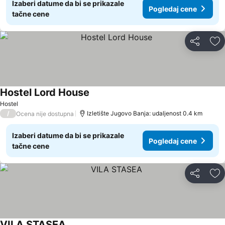
Izaberi datume da bi se prikazale
Pogledaj cene
tačne cene
Deli
Do
Hostel Lord House
Hostel
/
Izletište Jugovo Banja: udaljenost 0.4 km
Ocena nije dostupna
Izaberi datume da bi se prikazale
Pogledaj cene
tačne cene
Deli
Do
VILA STASEA