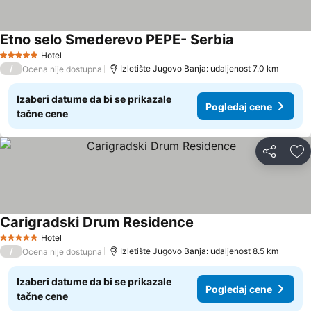
Etno selo Smederevo PEPE- Serbia
Hotel
5 Zvezdice
/
Izletište Jugovo Banja: udaljenost 7.0 km
Ocena nije dostupna
Izaberi datume da bi se prikazale
Pogledaj cene
tačne cene
Deli
Do
Carigradski Drum Residence
Hotel
5 Zvezdice
/
Izletište Jugovo Banja: udaljenost 8.5 km
Ocena nije dostupna
Izaberi datume da bi se prikazale
Pogledaj cene
tačne cene