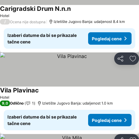
Carigradski Drum N.n.n
Hotel
/
Izletište Jugovo Banja: udaljenost 8.4 km
Ocena nije dostupna
Izaberi datume da bi se prikazale
Pogledaj cene
tačne cene
Deli
Do
Vila Plavinac
Hotel
9,0
Odlično
1
Izletište Jugovo Banja: udaljenost 1.0 km
Izaberi datume da bi se prikazale
Pogledaj cene
tačne cene