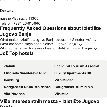
Kontakt
naselje Plavinac
,
11300
,
Telefon
:
+381(26)615666
Frequently Asked Questions about Izletište
Jugovo Banja
What makes Izletište Jugovo Banja popular in Smederevo?
What are some stays near Izletište Jugovo Banja?
Which other attractions are close to Izletište Jugovo Banja?
Još Top hotela
Zlatnik
Eco Rural Tourism Association Skorenovac
Etno selo Smederevo PEPE- Serbia
Luxury Apartments 88
Hamburg
Villa Milano
Carigradski Drum Residence
Carigradski Drum N.n.n
Vila Plavinac
Vila Mila
Više interesantnih mesta - Izletište Jugovo
Jerina