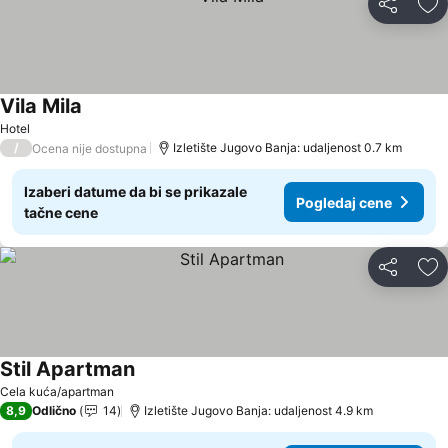
Deli
Do
Vila Mila
Hotel
/
Izletište Jugovo Banja: udaljenost 0.7 km
Ocena nije dostupna
Izaberi datume da bi se prikazale
Pogledaj cene
tačne cene
Deli
Do
Stil Apartman
Cela kuća/apartman
8,9
Odlično
14
Izletište Jugovo Banja: udaljenost 4.9 km