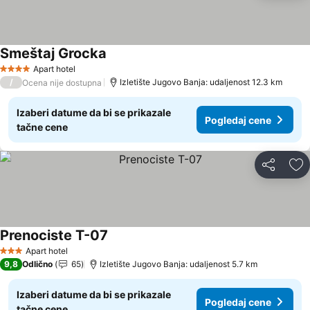
Smeštaj Grocka
Apart hotel
4 Zvezdice
/
Izletište Jugovo Banja: udaljenost 12.3 km
Ocena nije dostupna
Izaberi datume da bi se prikazale
Pogledaj cene
tačne cene
Deli
Do
Prenociste T-07
Apart hotel
3 Zvezdice
9,8
Odlično
65
Izletište Jugovo Banja: udaljenost 5.7 km
Izaberi datume da bi se prikazale
Pogledaj cene
tačne cene