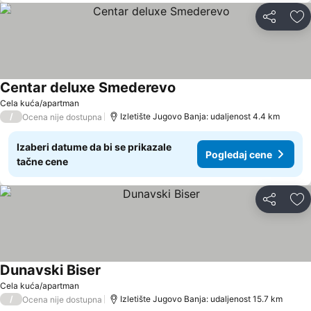
Deli
Do
Centar deluxe Smederevo
Cela kuća/apartman
/
Izletište Jugovo Banja: udaljenost 4.4 km
Ocena nije dostupna
Izaberi datume da bi se prikazale
Pogledaj cene
tačne cene
Deli
Do
Dunavski Biser
Cela kuća/apartman
/
Izletište Jugovo Banja: udaljenost 15.7 km
Ocena nije dostupna