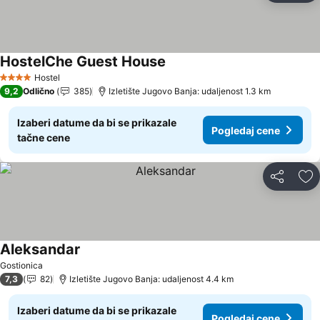
HostelChe Guest House
Hostel
4 Zvezdice
9,2
Odlično
385
Izletište Jugovo Banja: udaljenost 1.3 km
Izaberi datume da bi se prikazale
Pogledaj cene
tačne cene
Deli
Do
Aleksandar
Gostionica
7,3
82
Izletište Jugovo Banja: udaljenost 4.4 km
Izaberi datume da bi se prikazale
Pogledaj cene