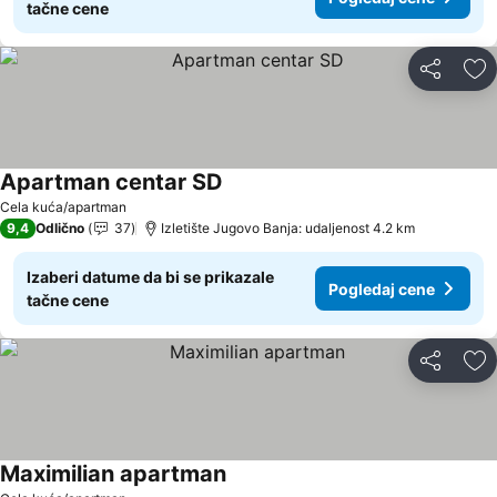
tačne cene
Deli
Do
Apartman centar SD
Cela kuća/apartman
9,4
Odlično
37
Izletište Jugovo Banja: udaljenost 4.2 km
Izaberi datume da bi se prikazale
Pogledaj cene
tačne cene
Deli
Do
Maximilian apartman