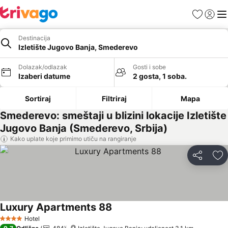
Favoriti
Prijavi
Men
Destinacija
Izletište Jugovo Banja, Smederevo
Dolazak/odlazak
Gosti i sobe
Izaberi datume
2 gosta, 1 soba.
Sortiraj
Filtriraj
Mapa
Smederevo: smeštaji u blizini lokacije Izletište
Jugovo Banja (Smederevo, Srbija)
Kako uplate koje primimo utiču na rangiranje
Deli
Do
Luxury Apartments 88
Hotel
4 Zvezdice