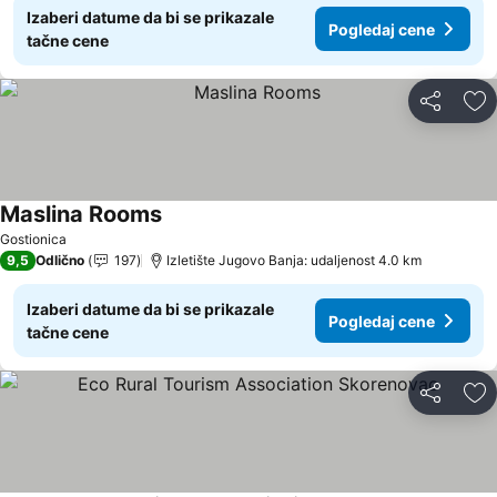
Izaberi datume da bi se prikazale
Pogledaj cene
tačne cene
Deli
Do
Maslina Rooms
Gostionica
9,5
Odlično
197
Izletište Jugovo Banja: udaljenost 4.0 km
Izaberi datume da bi se prikazale
Pogledaj cene
tačne cene
Deli
Do