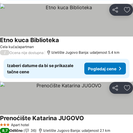
Deli
Do
Etno kuca Biblioteka
Cela kuća/apartman
/
Izletište Jugovo Banja: udaljenost 5.4 km
Ocena nije dostupna
Izaberi datume da bi se prikazale
Pogledaj cene
tačne cene
Deli
Do
Prenoćište Katarina JUGOVO
Apart hotel
3 Zvezdice
8,7
Odlično
36
Izletište Jugovo Banja: udaljenost 2.1 km