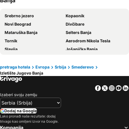
Banja
Srebrno jezero
Kopaonik
Novi Beograd
Divčibare
Mataruška Banja
Selters Banja
Tornik
Aerodrom Nikola Tesla
Slavija
Jošanička Banja
Zemun
Kosmaj
Beogradska Autobuska Stanica
Banovo Brdo
pretraga hotela
Evropa
Srbija
Smederevo
Izletište Jugovo Banja
Voždovac
Dorćol
Zvezdara
Savski venac
Facebook
Twitter
Insta
Yo
Belocrkvanska jezera
Perućac
Izaberi svoju zemlju
Knez Mihailova
Vračar
Banjica
Aerodrom Temišvar
Dodaj na Google
Sremska Kamenica
Jezero Zaovine
Lako pronađi naše rezultate: dodaj
trivago kao omiljeni izvor na Google.
Babin zub
Lepenski Vir
Kompanija