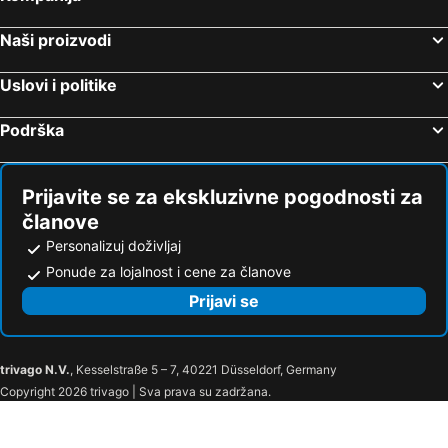
Etno selo Zlatiborska Jezera
Beogradski sajam
Naši proizvodi
Beogradska Arena
Mitrovac na Tari
Petrovaradin
Aqua park Petroland
Uslovi i politike
Novosadski sajam
Nacionalni park Fruška gora
Podrška
Stari grad
Borča
Đavolja varoš
Krupajsko vrelo
Etno ekološko domaćinstvo Skok po skok
Sava centar
Prijavite se za ekskluzivne pogodnosti za
Rakovica
Aqua park
članove
Autobuska stanica Novi Sad
Nebeske stolice
Personalizuj doživljaj
Ponude za lojalnost i cene za članove
Hram Svetog Save
Borsko jezero
Prijavi se
Čukarica
Studenica
Izletište Jugovo Banja
Plavinac
Minima Igraonica
Šetalište pored Dunava
trivago N.V.
, Kesselstraße 5 – 7, 40221 Düsseldorf, Germany
Leštar
Zlatno Brdo
Copyright 2026 trivago | Sva prava su zadržana.
Donji grad
Spomenik 5.junskoj tragediji
Sveti Sava
Ladna Voda