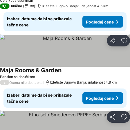
Cela kuća/apartman
9,9
Odlično
88
Izletište Jugovo Banja: udaljenost 4.5 km
Izaberi datume da bi se prikazale
Pogledaj cene
tačne cene
Deli
Do
Maja Rooms & Garden
Pansion sa doručkom
/
Izletište Jugovo Banja: udaljenost 4.8 km
Ocena nije dostupna
Izaberi datume da bi se prikazale
Pogledaj cene
tačne cene
Deli
Do