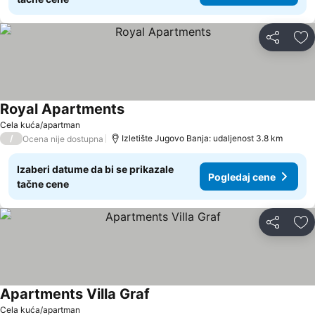
Deli
Do
Royal Apartments
Cela kuća/apartman
/
Izletište Jugovo Banja: udaljenost 3.8 km
Ocena nije dostupna
Izaberi datume da bi se prikazale
Pogledaj cene
tačne cene
Deli
Do
Apartments Villa Graf
Cela kuća/apartman