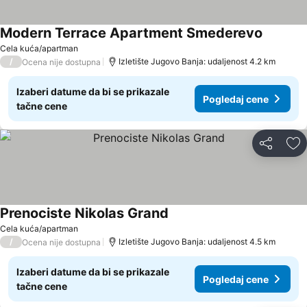
Modern Terrace Apartment Smederevo
Cela kuća/apartman
/
Izletište Jugovo Banja: udaljenost 4.2 km
Ocena nije dostupna
Izaberi datume da bi se prikazale
Pogledaj cene
tačne cene
Deli
Do
Prenociste Nikolas Grand
Cela kuća/apartman
/
Izletište Jugovo Banja: udaljenost 4.5 km
Ocena nije dostupna
Izaberi datume da bi se prikazale
Pogledaj cene
tačne cene