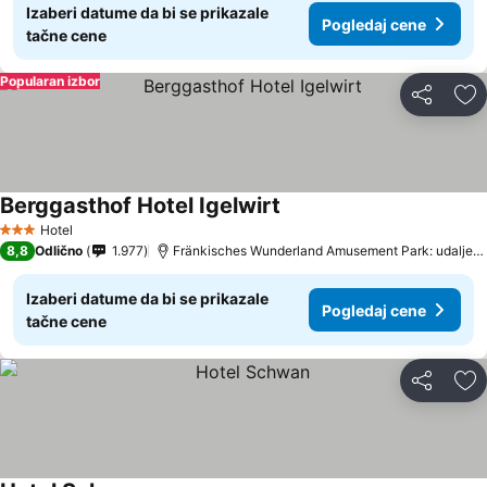
Izaberi datume da bi se prikazale
Pogledaj cene
tačne cene
Popularan izbor
Deli
Do
Berggasthof Hotel Igelwirt
Hotel
3 Zvezdice
8,8
Odlično
1.977
Fränkisches Wunderland Amusement Park: udaljenost 10.0 km
Izaberi datume da bi se prikazale
Pogledaj cene
tačne cene
Deli
Do