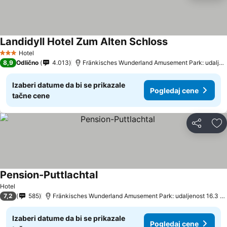
Landidyll Hotel Zum Alten Schloss
Hotel
3 Zvezdice
8,9
Odlično
4.013
Fränkisches Wunderland Amusement Park: udaljenost 13.3 km
Izaberi datume da bi se prikazale
Pogledaj cene
tačne cene
Deli
Do
Pension-Puttlachtal
Hotel
7,2
585
Fränkisches Wunderland Amusement Park: udaljenost 16.3 km
Izaberi datume da bi se prikazale
Pogledaj cene