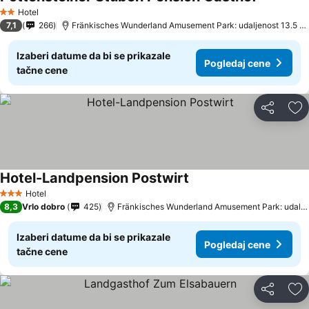
Hotel
2 Zvezdice
7,1
266
Fränkisches Wunderland Amusement Park: udaljenost 13.5 km
Izaberi datume da bi se prikazale
Pogledaj cene
tačne cene
Deli
Do
Hotel-Landpension Postwirt
Hotel
3 Zvezdice
8,3
Vrlo dobro
425
Fränkisches Wunderland Amusement Park: udaljenost 11.4 km
Izaberi datume da bi se prikazale
Pogledaj cene
tačne cene
Deli
Do