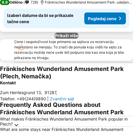
8,9
Odlično
728
Fränkisches Wunderland Amusement Park: udaljenost 16.8 km
Izaberi datume da bi se prikazale
Pogledaj cene
tačne cene
Prikaži više
Cene i raspoloživost koje primamo sa sajtova za rezervaciju
neprestano se menjaju. To znači da ponuda koju vidiš na sajtu za
rezervaciju možda neće uvek biti potpuno ista kao ona koja je bila
prikazana na trivagu.
Fränkisches Wunderland Amusement Park
(Plech, Nemačka)
Kontakt
Zum Herrlesgrund 13
,
91287
,
Telefon
:
+49(244)9890
|
Zvanični sajt
Frequently Asked Questions about
Fränkisches Wunderland Amusement Park
What makes Fränkisches Wunderland Amusement Park popular in
Plech?
What are some stays near Fränkisches Wunderland Amusement