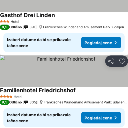
Gasthof Drei Linden
Hotel
3 Zvezdice
8,5
Odlično
391
Fränkisches Wunderland Amusement Park: udaljenost 11.1 km
Izaberi datume da bi se prikazale
Pogledaj cene
tačne cene
Deli
Do
Familienhotel Friedrichshof
Hotel
4 Zvezdice
9,5
Odlično
305
Fränkisches Wunderland Amusement Park: udaljenost 11.0 km
Izaberi datume da bi se prikazale
Pogledaj cene
tačne cene