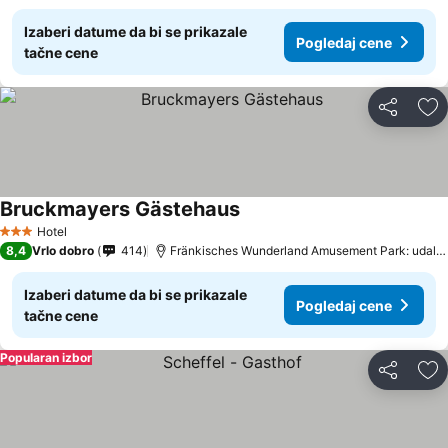
Izaberi datume da bi se prikazale
Pogledaj cene
tačne cene
Deli
Do
Bruckmayers Gästehaus
Hotel
3 Zvezdice
8,4
Vrlo dobro
414
Fränkisches Wunderland Amusement Park: udaljenost 13.5 km
Izaberi datume da bi se prikazale
Pogledaj cene
tačne cene
Popularan izbor
Deli
Do