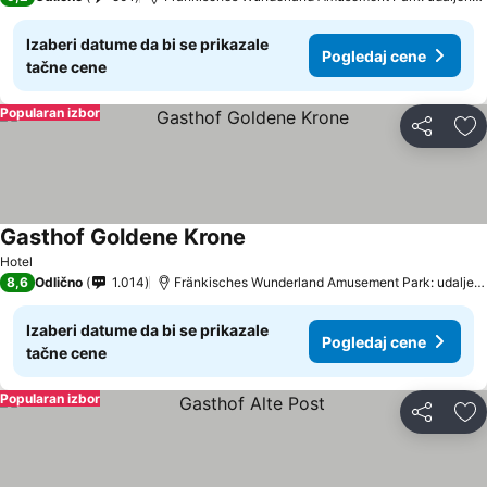
Izaberi datume da bi se prikazale
Pogledaj cene
tačne cene
Popularan izbor
Deli
Do
Gasthof Goldene Krone
Hotel
8,6
Odlično
1.014
Fränkisches Wunderland Amusement Park: udaljenost 13.5 km
Izaberi datume da bi se prikazale
Pogledaj cene
tačne cene
Popularan izbor
Deli
Do