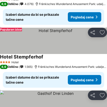
4 Zvezdice
8,6
Odlično
4.076
Fränkisches Wunderland Amusement Park: udaljenost 17.4 km
Izaberi datume da bi se prikazale
Pogledaj cene
tačne cene
Popularan izbor
Deli
Do
Hotel Stempferhof
Hotel
4 Zvezdice
8,6
Odlično
1.565
Fränkisches Wunderland Amusement Park: udaljenost 16.1 km
Izaberi datume da bi se prikazale
Pogledaj cene
tačne cene
Deli
Do