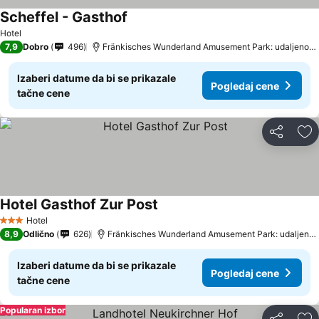
Scheffel - Gasthof
Hotel
7,9
Dobro
496
Fränkisches Wunderland Amusement Park: udaljenost 15.8 km
Izaberi datume da bi se prikazale
Pogledaj cene
tačne cene
Deli
Do
Hotel Gasthof Zur Post
Hotel
3 Zvezdice
8,9
Odlično
626
Fränkisches Wunderland Amusement Park: udaljenost 13.2 km
Izaberi datume da bi se prikazale
Pogledaj cene
tačne cene
Popularan izbor