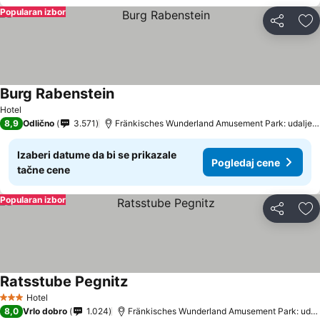
Popularan izbor
Deli
Do
Burg Rabenstein
Hotel
8,9
Odlično
3.571
Fränkisches Wunderland Amusement Park: udaljenost 19.8 km
Izaberi datume da bi se prikazale
Pogledaj cene
tačne cene
Popularan izbor
Deli
Do
Ratsstube Pegnitz
Hotel
3 Zvezdice
8,0
Vrlo dobro
1.024
Fränkisches Wunderland Amusement Park: udaljenost 12.4 km