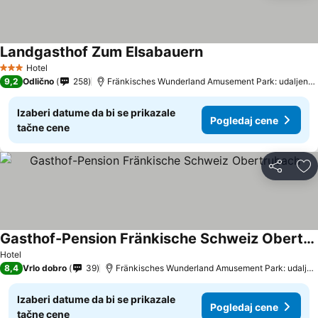
Landgasthof Zum Elsabauern
Hotel
3 Zvezdice
9,2
Odlično
258
Fränkisches Wunderland Amusement Park: udaljenost 13.4 km
Izaberi datume da bi se prikazale
Pogledaj cene
tačne cene
Deli
Do
Gasthof-Pension Fränkische Schweiz Obertrubach
Hotel
8,4
Vrlo dobro
39
Fränkisches Wunderland Amusement Park: udaljenost 9.5 km
Izaberi datume da bi se prikazale
Pogledaj cene
tačne cene