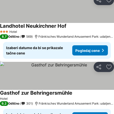
Deli
Do
Landhotel Neukirchner Hof
Hotel
3 Zvezdice
8,7
Odlično
569
Fränkisches Wunderland Amusement Park: udaljenost 18.2 km
Izaberi datume da bi se prikazale
Pogledaj cene
tačne cene
Deli
Do
Gasthof zur Behringersmühle
Hotel
9,2
Odlično
301
Fränkisches Wunderland Amusement Park: udaljenost 16.9 km