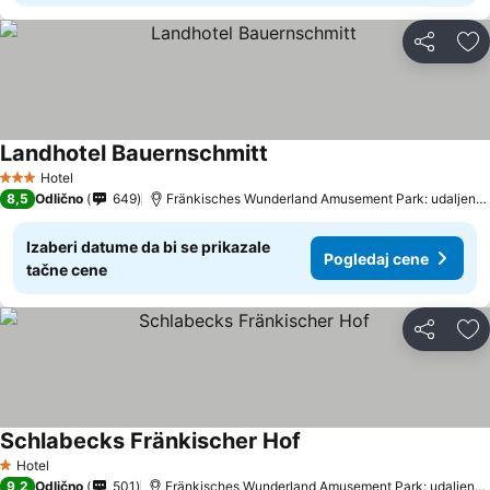
Deli
Do
Landhotel Bauernschmitt
Hotel
3 Zvezdice
8,5
Odlično
649
Fränkisches Wunderland Amusement Park: udaljenost 10.8 km
Izaberi datume da bi se prikazale
Pogledaj cene
tačne cene
Deli
Do
Schlabecks Fränkischer Hof
Hotel
1 Zvezdice
9,2
Odlično
501
Fränkisches Wunderland Amusement Park: udaljenost 11.1 km