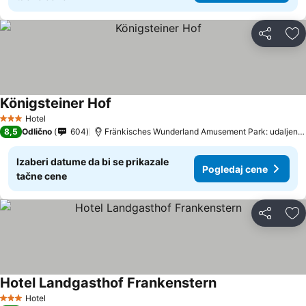
Deli
Do
Königsteiner Hof
Hotel
3 Zvezdice
8,5
Odlično
604
Fränkisches Wunderland Amusement Park: udaljenost 13.1 km
Izaberi datume da bi se prikazale
Pogledaj cene
tačne cene
Deli
Do
Hotel Landgasthof Frankenstern
Hotel
3 Zvezdice