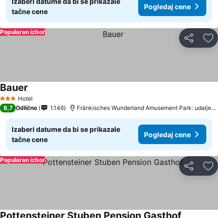
Izaberi datume da bi se prikazale
Pogledaj cene
tačne cene
Popularan izbor
Deli
Do
Bauer
Hotel
3 Zvezdice
8,7
Odlično
1.146
Fränkisches Wunderland Amusement Park: udaljenost 16.6 km
Izaberi datume da bi se prikazale
Pogledaj cene
tačne cene
Popularan izbor
Deli
Do
Pottensteiner Stuben Pension Gasthof