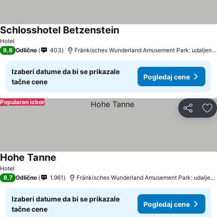
Schlosshotel Betzenstein
Hotel
9,8
Odlično
403
Fränkisches Wunderland Amusement Park: udaljenost 4.7 km
Izaberi datume da bi se prikazale
Pogledaj cene
tačne cene
Popularan izbor
Deli
Do
Hohe Tanne
Hotel
8,7
Odlično
1.961
Fränkisches Wunderland Amusement Park: udaljenost 10.2 km
Izaberi datume da bi se prikazale
Pogledaj cene
tačne cene