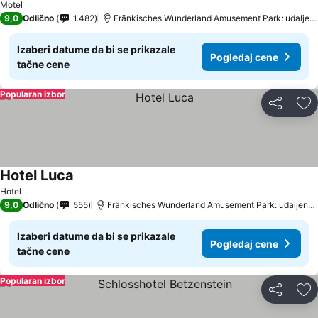
Motel
9,0
Odlično
1.482
Fränkisches Wunderland Amusement Park: udaljenost 6.3 km
Izaberi datume da bi se prikazale
Pogledaj cene
tačne cene
Popularan izbor
Deli
Do
Hotel Luca
Hotel
9,0
Odlično
555
Fränkisches Wunderland Amusement Park: udaljenost 4.6 km
Izaberi datume da bi se prikazale
Pogledaj cene
tačne cene
Popularan izbor
Deli
Do