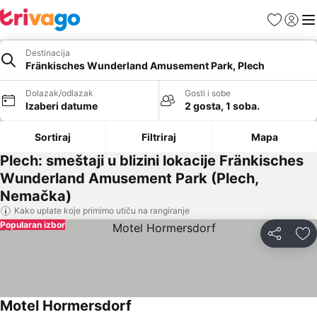
Favoriti
Prijavi
Men
Destinacija
Fränkisches Wunderland Amusement Park, Plech
Dolazak/odlazak
Gosti i sobe
Izaberi datume
2 gosta, 1 soba.
Sortiraj
Filtriraj
Mapa
Plech: smeštaji u blizini lokacije Fränkisches
Wunderland Amusement Park (Plech,
Nemačka)
Kako uplate koje primimo utiču na rangiranje
Popularan izbor
Deli
Do
Motel Hormersdorf