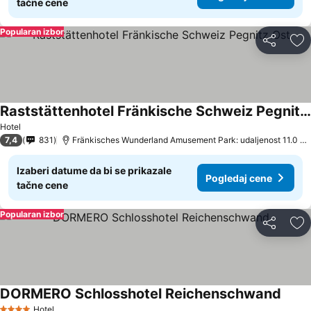
tačne cene
Popularan izbor
Deli
Do
Raststättenhotel Fränkische Schweiz Pegnitz Ost
Hotel
7,4
831
Fränkisches Wunderland Amusement Park: udaljenost 11.0 km
Izaberi datume da bi se prikazale
Pogledaj cene
tačne cene
Popularan izbor
Deli
Do
DORMERO Schlosshotel Reichenschwand
Hotel