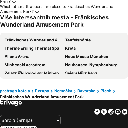
Park?
Which other attractions are close to Fränkisches Wunderland
Amusement Park?
Više interesantnih mesta - Fränkisches
Wunderland Amusement Park
Fränkisches Wunderland Amusement Park
Teufelshöhle
Therme Erding Thermal Spa
Kreta
Alians Arena
Neue Messe München
Minhenski aerodrom
Neuhausen-Nymphenburg
Železnički kolodvor Minhen
Sajam Nürnberg
Marienplatz Metro Station
U-Bahn
Trudering-Riem
Moosach
pretraga hotela
Evropa
Nemačka
Bavarska
Plech
Fränkisches Wunderland Amusement Park
BMW Welt
Minhenski olimpijski stadion
Panormo
Messestadt-West Metro Station
Facebook
Twitter
Insta
Yo
Messe
Odeonsplatz Metro Station
Bavarian State Opera
Vaihingen-Centre