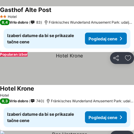
Gasthof Alte Post
Hotel
2 Zvezdice
8,4
Vrlo dobro
83
Fränkisches Wunderland Amusement Park: udaljenost 9.5 km
Izaberi datume da bi se prikazale
Pogledaj cene
tačne cene
Popularan izbor
Deli
Do
Hotel Krone
Hotel
8,3
Vrlo dobro
740
Fränkisches Wunderland Amusement Park: udaljenost 15.8 km
Izaberi datume da bi se prikazale
Pogledaj cene
tačne cene