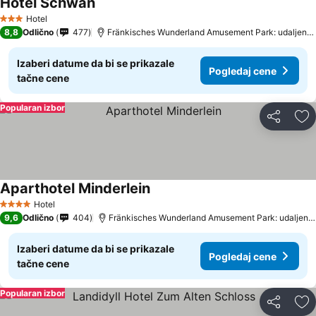
Hotel Schwan
Hotel
3 Zvezdice
8,8
Odlično
477
Fränkisches Wunderland Amusement Park: udaljenost 13.7 km
Izaberi datume da bi se prikazale
Pogledaj cene
tačne cene
Popularan izbor
Deli
Do
Aparthotel Minderlein
Hotel
4 Zvezdice
9,6
Odlično
404
Fränkisches Wunderland Amusement Park: udaljenost 13.7 km
Izaberi datume da bi se prikazale
Pogledaj cene
tačne cene
Popularan izbor
Deli
Do