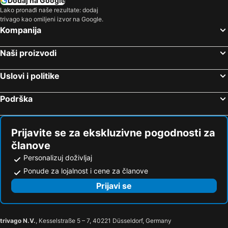
Dodaj na Google
Aeroport grada Štutgarta
Nuremberg Airport
Lako pronađi naše rezultate: dodaj
trivago kao omiljeni izvor na Google.
Rock im Park
Toskana Thermal Spa
Kompanija
Bahnhof München-Pasing
Oktoberfest München
Großhadern Metro Station
Rottal-Terme
Naši proizvodi
Leuze Mineral Bath
Universität
Uslovi i politike
Burg Hohenstein
Trubachtal
Burg Hiltpoltstein
Sommerrodelbahn Pottenstein
Podrška
Burg Pottenstein
Naturpark Fränkische Schweiz - Veldensteiner Forst
Forellenhof
Old town of Gräfenberg
Prijavite se za ekskluzivne pogodnosti za
Fünf-Seidla-Steig®
Burg Egloffstein
članove
Stempfermühle
Fränkische Schweiz Museum
Personalizuj doživljaj
Hirtenmuseum
Etzelwanger Kirchweih
Ponude za lojalnost i cene za članove
Teufelstisch
Sonnen- und Planetenweg
Prijavi se
Happurger Stausee
Burg Rabenstein
Erlebnispark Steinau
Würzburger Weihnachtsmarkt
trivago N.V.
, Kesselstraße 5 – 7, 40221 Düsseldorf, Germany
Coburg an 1em Tag
Benzviertel