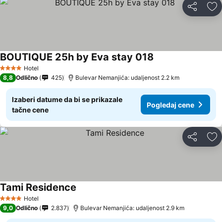
Deli
Do
BOUTIQUE 25h by Eva stay 018
Hotel
4 Zvezdice
8,8
Odlično
425
Bulevar Nemanjića: udaljenost 2.2 km
Izaberi datume da bi se prikazale
Pogledaj cene
tačne cene
Deli
Do
Tami Residence
Hotel
4 Zvezdice
9,0
Odlično
2.837
Bulevar Nemanjića: udaljenost 2.9 km