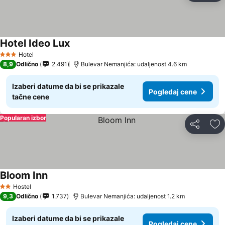
Hotel Ideo Lux
Hotel
3 Zvezdice
8,9
Odlično
2.491
Bulevar Nemanjića: udaljenost 4.6 km
Izaberi datume da bi se prikazale
Pogledaj cene
tačne cene
Popularan izbor
Deli
Do
Bloom Inn
Hostel
2 Zvezdice
9,3
Odlično
1.737
Bulevar Nemanjića: udaljenost 1.2 km
Izaberi datume da bi se prikazale
Pogledaj cene