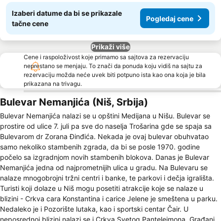
Izaberi datume da bi se prikazale
Pogledaj cene
tačne cene
Prikaži više
Cene i raspoloživost koje primamo sa sajtova za rezervaciju
neprestano se menjaju. To znači da ponuda koju vidiš na sajtu za
rezervaciju možda neće uvek biti potpuno ista kao ona koja je bila
prikazana na trivagu.
Bulevar Nemanjića (Niš, Srbija)
Bulevar Nemanjića nalazi se u opštini Medijana u Nišu. Bulevar se
prostire od ulice 7. juli pa sve do naselja Trošarina gde se spaja sa
Bulevarom dr Zorana Đinđića. Nekada je ovaj bulevar obuhvatao
samo nekoliko stambenih zgrada, da bi se posle 1970. godine
počelo sa izgradnjom novih stambenih blokova. Danas je Bulevar
Nemanjića jedna od najprometnijih ulica u gradu. Na Bulevaru se
nalaze mnogobrojni tržni centri i banke, te parkovi i dečja igrališta.
Turisti koji dolaze u Niš mogu posetiti atrakcije koje se nalaze u
blizini - Crkva cara Konstantina i carice Jelene je smeštena u parku.
Nedaleko je i Pozorište lutaka, kao i sportski centar Čair. U
neposrednoj blizini nalazi se i Crkva Svetog Pantelejmona. Građani