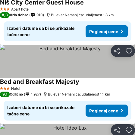
Niš City Center Guest House
Apart hotel
3 Zvezdice
8,3
Vrlo dobro
910
Bulevar Nemanjića: udaljenost 1.8 km
Izaberi datume da bi se prikazale
Pogledaj cene
tačne cene
Deli
Do
Bed and Breakfast Majesty
Hotel
3 Zvezdice
9,1
Odlično
1.927
Bulevar Nemanjića: udaljenost 1.1 km
Izaberi datume da bi se prikazale
Pogledaj cene
tačne cene
Deli
Do