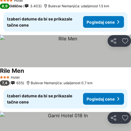
Hotel
4 Zvezdice
8,9
Odlično
3.403
Bulevar Nemanjića: udaljenost 1.5 km
Izaberi datume da bi se prikazale
Pogledaj cene
tačne cene
Deli
Do
Rile Men
Hotel
3 Zvezdice
7,4
635
Bulevar Nemanjića: udaljenost 0.7 km
Izaberi datume da bi se prikazale
Pogledaj cene
tačne cene
Deli
Do