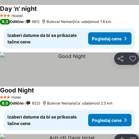
Day 'n' night
Hostel
3 Zvezdice
9,3
Odlično
661
Bulevar Nemanjića: udaljenost 1.8 km
Izaberi datume da bi se prikazale
Pogledaj cene
tačne cene
Deli
Do
Good Night
Hotel
3 Zvezdice
9,0
Odlično
832
Bulevar Nemanjića: udaljenost 2.5 km
Izaberi datume da bi se prikazale
Pogledaj cene
tačne cene