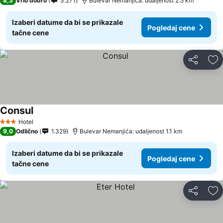
8,3
Vrlo dobro
3.271
Bulevar Nemanjića: udaljenost 2.5 km
Izaberi datume da bi se prikazale
Pogledaj cene
tačne cene
Deli
Do
Consul
Hotel
3 Zvezdice
9,0
Odlično
1.329
Bulevar Nemanjića: udaljenost 1.1 km
Izaberi datume da bi se prikazale
Pogledaj cene
tačne cene
Deli
Do