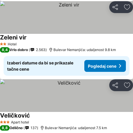
Deli
Do
Zeleni vir
Hotel
2 Zvezdice
8,4
Vrlo dobro
2.563
Bulevar Nemanjića: udaljenost 9.8 km
Izaberi datume da bi se prikazale
Pogledaj cene
tačne cene
Deli
Do
Veličković
Apart hotel
3 Zvezdice
8,8
Odlično
137
Bulevar Nemanjića: udaljenost 7.5 km