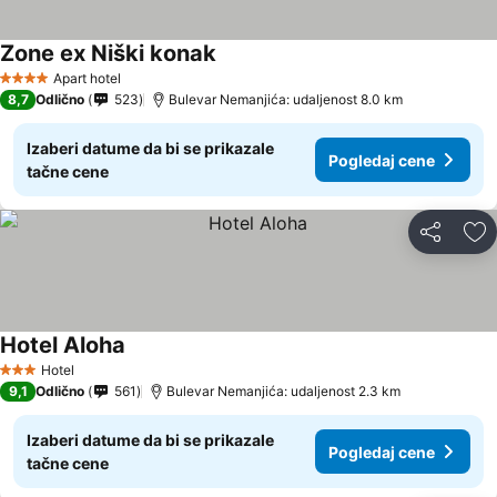
Zone ex Niški konak
Apart hotel
4 Zvezdice
8,7
Odlično
523
Bulevar Nemanjića: udaljenost 8.0 km
Izaberi datume da bi se prikazale
Pogledaj cene
tačne cene
Deli
Do
Hotel Aloha
Hotel
3 Zvezdice
9,1
Odlično
561
Bulevar Nemanjića: udaljenost 2.3 km
Izaberi datume da bi se prikazale
Pogledaj cene
tačne cene