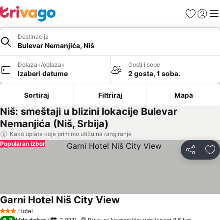
Favoriti
Prijavi
Men
Destinacija
Bulevar Nemanjića, Niš
Dolazak/odlazak
Gosti i sobe
Izaberi datume
2 gosta, 1 soba.
Sortiraj
Filtriraj
Mapa
Niš: smeštaji u blizini lokacije Bulevar
Nemanjića (Niš, Srbija)
Kako uplate koje primimo utiču na rangiranje
Popularan izbor
Deli
Do
Garni Hotel Niš City View
Hotel
3 Zvezdice