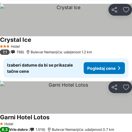
Deli
Do
Crystal Ice
Hotel
3 Zvezdice
7,1
768
Bulevar Nemanjića: udaljenost 1.2 km
Izaberi datume da bi se prikazale
Pogledaj cene
tačne cene
Deli
Do
Garni Hotel Lotos
Hotel
1 Zvezdice
8,3
Vrlo dobro
1.516
Bulevar Nemanjića: udaljenost 0.7 km