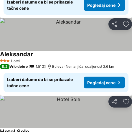
Izaberi datume da bi se prikazale
Pogledaj cene
tačne cene
Deli
Do
Aleksandar
Hotel
3 Zvezdice
8,2
Vrlo dobro
1.513
Bulevar Nemanjića: udaljenost 2.6 km
Izaberi datume da bi se prikazale
Pogledaj cene
tačne cene
Deli
Do
Hotel Sole