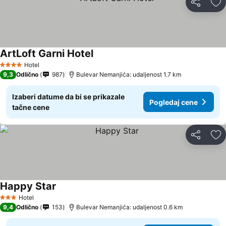
Deli
Do
ArtLoft Garni Hotel
Hotel
4 Zvezdice
9,3
Odlično
987
Bulevar Nemanjića: udaljenost 1.7 km
Izaberi datume da bi se prikazale
Pogledaj cene
tačne cene
Deli
Do
Happy Star
Hotel
3 Zvezdice
9,4
Odlično
153
Bulevar Nemanjića: udaljenost 0.6 km