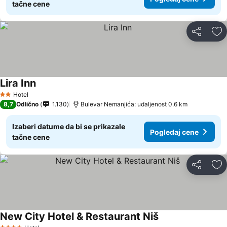
tačne cene
Deli
Do
Lira Inn
Hotel
2 Zvezdice
8,7
Odlično
1.130
Bulevar Nemanjića: udaljenost 0.6 km
Izaberi datume da bi se prikazale
Pogledaj cene
tačne cene
Deli
Do
New City Hotel & Restaurant Niš