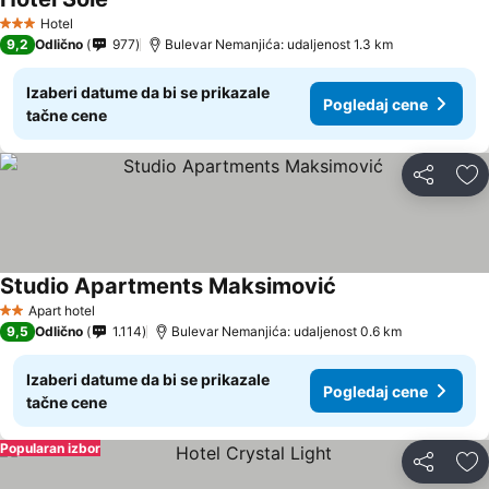
Hotel
3 Zvezdice
9,2
Odlično
977
Bulevar Nemanjića: udaljenost 1.3 km
Izaberi datume da bi se prikazale
Pogledaj cene
tačne cene
Deli
Do
Studio Apartments Maksimović
Apart hotel
2 Zvezdice
9,5
Odlično
1.114
Bulevar Nemanjića: udaljenost 0.6 km
Izaberi datume da bi se prikazale
Pogledaj cene
tačne cene
Popularan izbor
Deli
Do