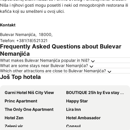
Niša i njihovi gosti mogu posetiti i neki od mnogobrojnih restorana ili
kafića koji su smešteni u ovoj ulici.
Kontakt
Bulevar Nemanjića
,
18000
,
Telefon
:
+381(18)521321
Frequently Asked Questions about Bulevar
Nemanjića
What makes Bulevar Nemanjića popular in Niš?
What are some stays near Bulevar Nemanjića?
Which other attractions are close to Bulevar Nemanjića?
Još Top hotela
Garni Hotel Niš City View
BOUTIQUE 25h by Eva stay 018
Princ Apartment
Happy Star
The Only One Apartment
Lira Inn
Hotel Zen
Hotel Ambasador
Zeleni vir
Consul