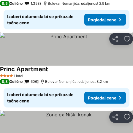
8,5
Odlično
1.353
Bulevar Nemanjića: udaljenost 2.9 km
Izaberi datume da bi se prikazale
Pogledaj cene
tačne cene
Deli
Do
Princ Apartment
Hotel
4 Zvezdice
8,8
Odlično
606
Bulevar Nemanjića: udaljenost 3.2 km
Izaberi datume da bi se prikazale
Pogledaj cene
tačne cene
Deli
Do