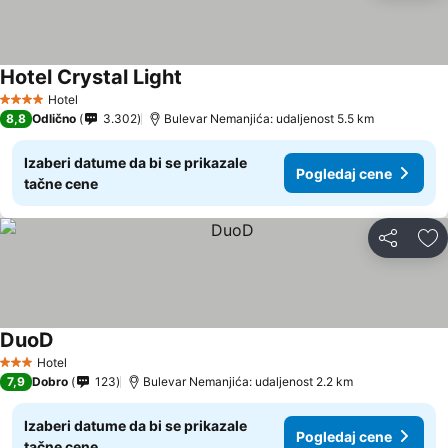
Hotel Crystal Light
Hotel
4 Zvezdice
8,8
Odlično
3.302
Bulevar Nemanjića: udaljenost 5.5 km
Izaberi datume da bi se prikazale
Pogledaj cene
tačne cene
Deli
Do
DuoD
Hotel
3 Zvezdice
7,9
Dobro
123
Bulevar Nemanjića: udaljenost 2.2 km
Izaberi datume da bi se prikazale
Pogledaj cene
tačne cene