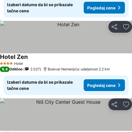
Izaberi datume da bi se prikazale
Pogledaj cene
tačne cene
Deli
Do
Hotel Zen
Hotel
4 Zvezdice
9,4
Odlično
2.027
Bulevar Nemanjića: udaljenost 2.2 km
Izaberi datume da bi se prikazale
Pogledaj cene
tačne cene
Deli
Do