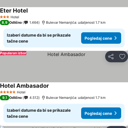
Eter Hotel
Hotel
3 Zvezdice
8,9
Odlično
1.464
Bulevar Nemanjića: udaljenost 1.7 km
Izaberi datume da bi se prikazale
Pogledaj cene
tačne cene
Popularan izbor
Deli
Do
Hotel Ambasador
Hotel
5 Zvezdice
9,1
Odlično
4.512
Bulevar Nemanjića: udaljenost 1.7 km
Izaberi datume da bi se prikazale
Pogledaj cene
tačne cene