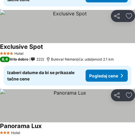
Deli
Do
Exclusive Spot
Hotel
4 Zvezdice
8,4
Vrlo dobro
222
Bulevar Nemanjića: udaljenost 2.1 km
Izaberi datume da bi se prikazale
Pogledaj cene
tačne cene
Deli
Do
Panorama Lux
Hotel
3 Zvezdice