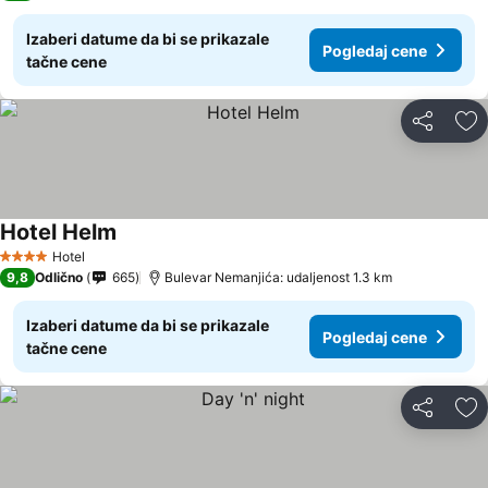
Izaberi datume da bi se prikazale
Pogledaj cene
tačne cene
Deli
Do
Hotel Helm
Hotel
4 Zvezdice
9,8
Odlično
665
Bulevar Nemanjića: udaljenost 1.3 km
Izaberi datume da bi se prikazale
Pogledaj cene
tačne cene
Deli
Do