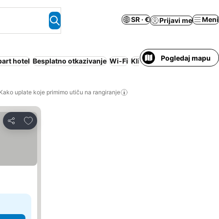
SR · €
Meni
Prijavi me
Pogledaj mapu
art hotel
Besplatno otkazivanje
Wi-Fi
Klimatizacija
Nije potrebn
Kako uplate koje primimo utiču na rangiranje
Dodati u favorite
Deli