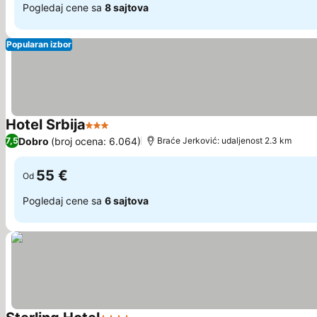
Pogledaj cene sa
8 sajtova
Popularan izbor
Hotel Srbija
3 Zvezdice
Pogledaj cene
Dobro
(broj ocena: 6.064)
7,5
Braće Jerković: udaljenost 2.3 km
55 €
Od
Pogledaj cene sa
6 sajtova