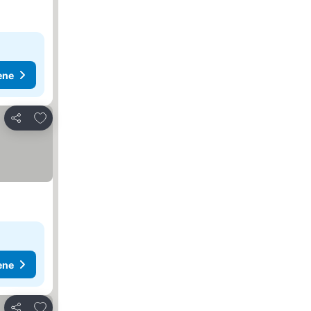
ene
Dodati u favorite
Deli
ene
Dodati u favorite