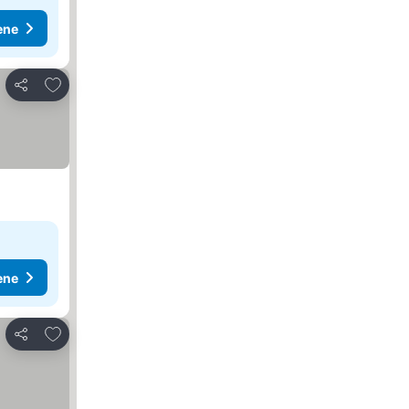
ene
Dodati u favorite
Deli
ene
Dodati u favorite
Deli