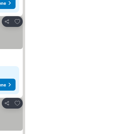
ene
Dodati u favorite
Deli
ene
Dodati u favorite
Deli