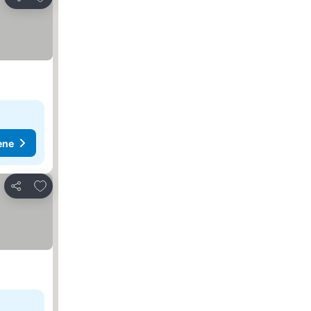
Deli
ene
Dodati u favorite
Deli