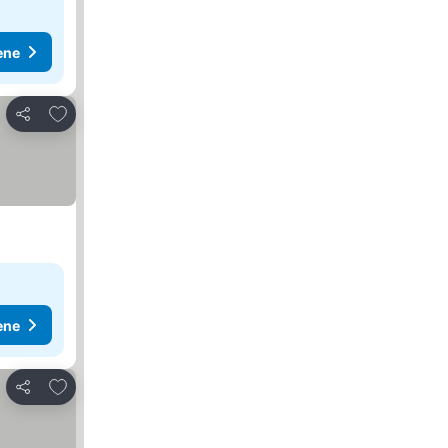
ene
Dodati u favorite
Deli
ene
Dodati u favorite
Deli