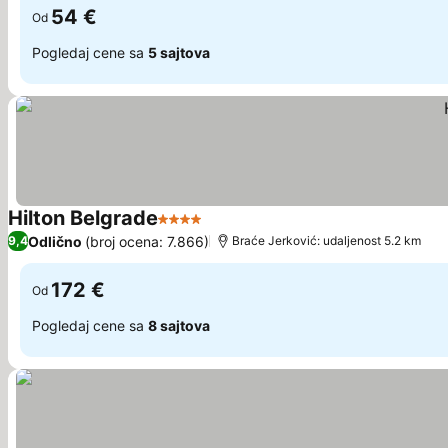
54 €
Od
Pogledaj cene sa
5 sajtova
Hilton Belgrade
4 Zvezdice
Pogledaj cene
Odlično
(broj ocena: 7.866)
9,4
Braće Jerković: udaljenost 5.2 km
172 €
Od
Pogledaj cene sa
8 sajtova