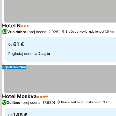
Hotel N
3 Zvezdice
Pogledaj cene
Vrlo dobro
(broj ocena: 2.928)
8,3
Braće Jerković: udaljenost 1.5 km
61 €
Od
Pogledaj cene sa
2 sajta
Popularan izbor
Hotel Moskva
4 Zvezdice
Pogledaj cene
Odlično
(broj ocena: 17.630)
9,1
Braće Jerković: udaljenost 6.3 km
148 €
Od