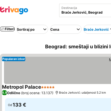
Destinacija
Filteri
Sortiraj po
Cena
Braće Jerković
Beograd: smeštaji u blizini
Popularan izbor
Metropol Palace
5 Zvezdice
Pogledaj cene
Odlično
(broj ocena: 13.137)
8,9
Braće Jerković: udaljenost 5.2 km
133 €
Od