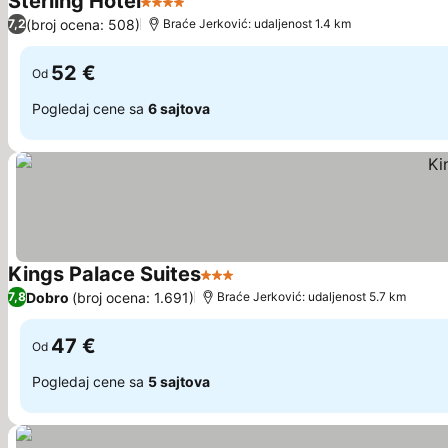
Sterling Hotel
4 Zvezdice
Pogledaj cene
(broj ocena: 508)
7,2
Braće Jerković: udaljenost 1.4 km
52 €
Od
Pogledaj cene sa
6 sajtova
Kings Palace Suites
3 Zvezdice
Pogledaj cene
Dobro
(broj ocena: 1.691)
7,8
Braće Jerković: udaljenost 5.7 km
47 €
Od
Pogledaj cene sa
5 sajtova