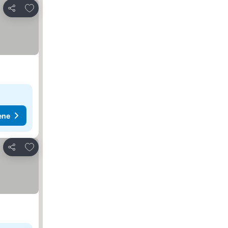
Dodati u favorite
Deli
ene
Dodati u favorite
Deli