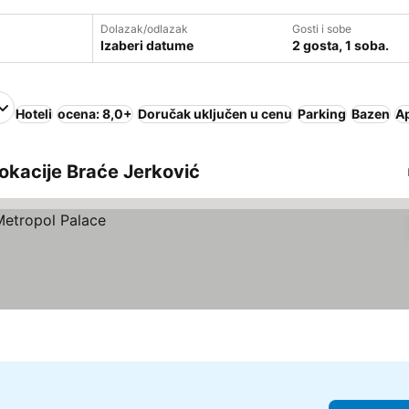
Dolazak/odlazak
Gosti i sobe
Izaberi datume
2 gosta, 1 soba.
Hoteli
ocena: 8,0+
Doručak uključen u cenu
Parking
Bazen
Ap
 lokacije Braće Jerković