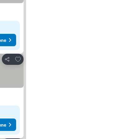
ene
Dodati u favorite
Deli
ene