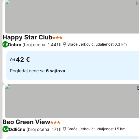
Happy Star Club
3 Zvezdice
Pogledaj cene
Dobro
(broj ocena: 1.441)
7,9
Braće Jerković: udaljenost 0.3 km
42 €
Od
Pogledaj cene sa
6 sajtova
Beo Green View
3 Zvezdice
Pogledaj cene
Odlično
(broj ocena: 171)
9,4
Braće Jerković: udaljenost 1.5 km