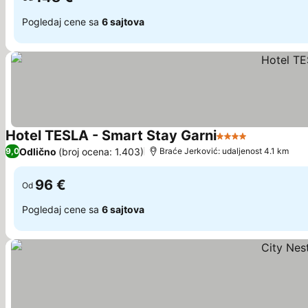
Pogledaj cene sa
6 sajtova
Hotel TESLA - Smart Stay Garni
4 Zvezdice
Pogledaj c
Odlično
(broj ocena: 1.403)
9,0
Braće Jerković: udaljenost 4.1 km
96 €
Od
Pogledaj cene sa
6 sajtova