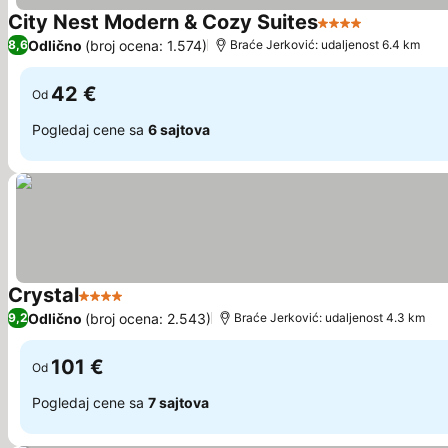
City Nest Modern & Cozy Suites
4 Zvezdice
Pogledaj c
Odlično
(broj ocena: 1.574)
8,6
Braće Jerković: udaljenost 6.4 km
42 €
Od
Pogledaj cene sa
6 sajtova
Crystal
4 Zvezdice
Pogledaj cene
Odlično
(broj ocena: 2.543)
9,2
Braće Jerković: udaljenost 4.3 km
101 €
Od
Pogledaj cene sa
7 sajtova