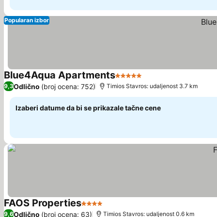
Popularan izbor
Blue4Aqua Apartments
5 Zvezdice
Odlično
(broj ocena: 752)
9,3
Τimios Stavros: udaljenost 3.7 km
Izaberi datume da bi se prikazale tačne cene
FAOS Properties
4 Zvezdice
Odlično
(broj ocena: 63)
9,6
Τimios Stavros: udaljenost 0.6 km