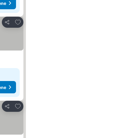
ene
Dodati u favorite
Deli
ene
Dodati u favorite
Deli