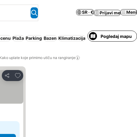
SR · €
Meni
Prijavi me
Pogledaj mapu
 cenu
Plaža
Parking
Bazen
Klimatizacija
Apart hotel
Kako uplate koje primimo utiču na rangiranje
Dodati u favorite
Deli