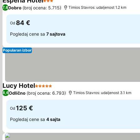
Esperia Hotel
3 Zvezdice
Dobro
(broj ocena: 5.715)
7,8
Τimios Stavros: udaljenost 1.2 km
84 €
Od
Pogledaj cene sa
7 sajtova
Popularan izbor
Lucy Hotel
5 Zvezdice
Odlično
(broj ocena: 6.793)
8,6
Τimios Stavros: udaljenost 3.1 km
125 €
Od
Pogledaj cene sa
4 sajta