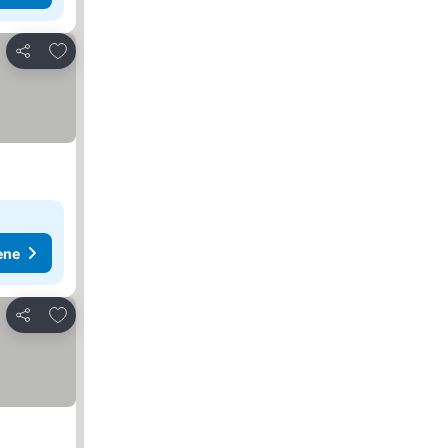
Dodati u favorite
Deli
ene
Dodati u favorite
Deli