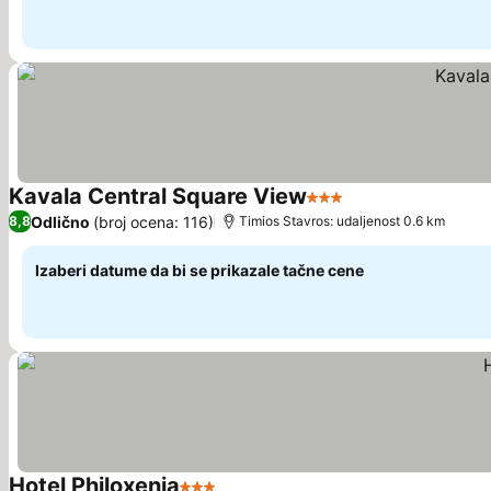
Kavala Central Square View
3 Zvezdice
Odlično
(broj ocena: 116)
8,8
Τimios Stavros: udaljenost 0.6 km
Izaberi datume da bi se prikazale tačne cene
Hotel Philoxenia