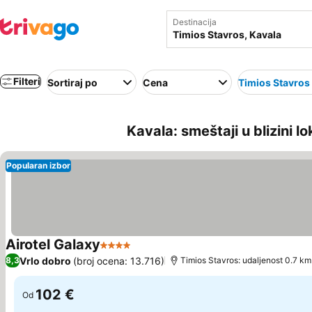
Destinacija
Filteri
Sortiraj po
Cena
Τimios Stavros
Kavala: smeštaji u blizini l
Popularan izbor
Airotel Galaxy
4 Zvezdice
Vrlo dobro
(broj ocena: 13.716)
8,3
Τimios Stavros: udaljenost 0.7 km
102 €
Od