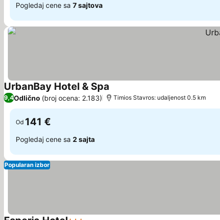
Pogledaj cene sa
7 sajtova
UrbanBay Hotel & Spa
Odlično
(broj ocena: 2.183)
9,4
Τimios Stavros: udaljenost 0.5 km
141 €
Od
Pogledaj cene sa
2 sajta
Popularan izbor