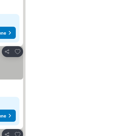
ene
Dodati u favorite
Deli
ene
Dodati u favorite