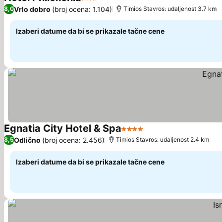
3 Zvezdice
Vrlo dobro
(broj ocena: 1.104)
8,0
Τimios Stavros: udaljenost 3.7 km
Izaberi datume da bi se prikazale tačne cene
Egnatia City Hotel & Spa
4 Zvezdice
Odlično
(broj ocena: 2.456)
8,5
Τimios Stavros: udaljenost 2.4 km
Izaberi datume da bi se prikazale tačne cene