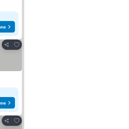
ene
Dodati u favorite
Deli
ene
Dodati u favorite
Deli