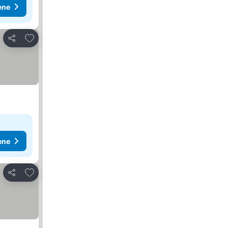
ene
Dodati u favorite
Deli
ene
Dodati u favorite
Deli