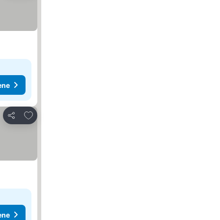
ene
Dodati u favorite
Deli
ene