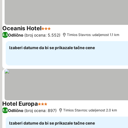
Oceanis Hotel
3 Zvezdice
Odlično
(broj ocena: 5.552)
8,5
Τimios Stavros: udaljenost 1.1 km
Izaberi datume da bi se prikazale tačne cene
Hotel Europa
3 Zvezdice
Odlično
(broj ocena: 897)
8,6
Τimios Stavros: udaljenost 2.0 km
Izaberi datume da bi se prikazale tačne cene