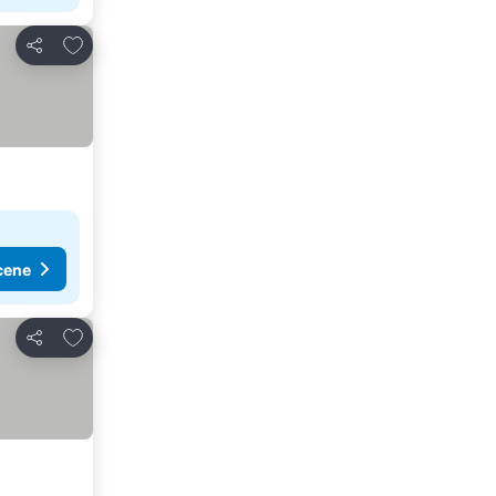
Dodati u favorite
Deli
cene
Dodati u favorite
Deli