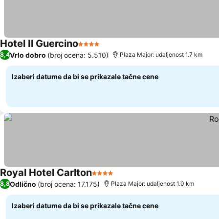
Hotel Il Guercino
4 Zvezdice
Vrlo dobro
(broj ocena: 5.510)
8,4
Plaza Major: udaljenost 1.7 km
Izaberi datume da bi se prikazale tačne cene
Royal Hotel Carlton
4 Zvezdice
Odlično
(broj ocena: 17.175)
8,8
Plaza Major: udaljenost 1.0 km
Izaberi datume da bi se prikazale tačne cene