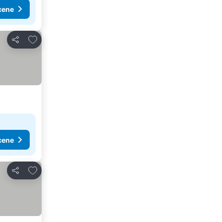
cene
Dodati u favorite
Deli
cene
Dodati u favorite
Deli