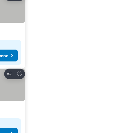
cene
Dodati u favorite
Deli