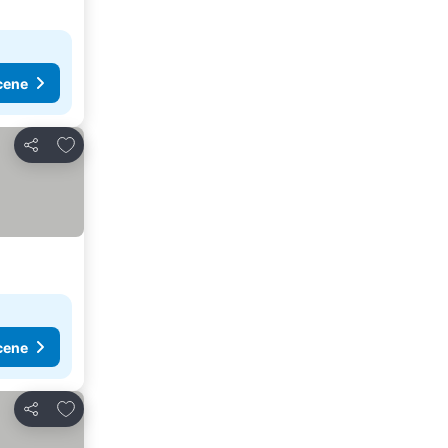
cene
Dodati u favorite
Deli
cene
Dodati u favorite
Deli