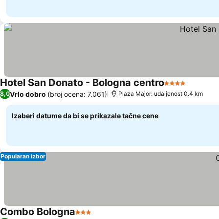
Hotel San Donato - Bologna centro
4 Zvezdice
Vrlo dobro
(broj ocena: 7.061)
8,0
Plaza Major: udaljenost 0.4 km
Izaberi datume da bi se prikazale tačne cene
Popularan izbor
Combo Bologna
3 Zvezdice