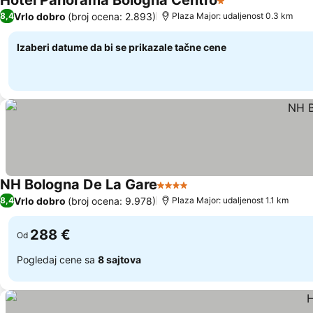
Hotel Panorama Bologna Centro
1 Zvezdice
Vrlo dobro
(broj ocena: 2.893)
8,4
Plaza Major: udaljenost 0.3 km
Izaberi datume da bi se prikazale tačne cene
NH Bologna De La Gare
4 Zvezdice
Vrlo dobro
(broj ocena: 9.978)
8,4
Plaza Major: udaljenost 1.1 km
288 €
Od
Pogledaj cene sa
8 sajtova