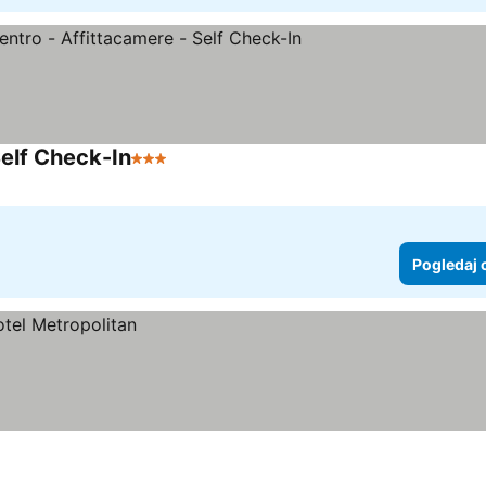
Self Check-In
3 Zvezdice
Pogledaj 