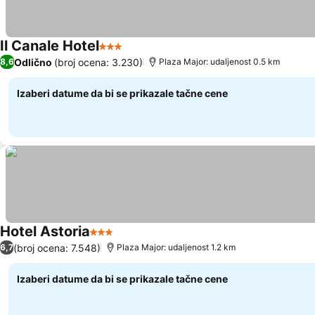
Il Canale Hotel
3 Zvezdice
Odlično
(broj ocena: 3.230)
8,6
Plaza Major: udaljenost 0.5 km
Izaberi datume da bi se prikazale tačne cene
Hotel Astoria
3 Zvezdice
(broj ocena: 7.548)
6,7
Plaza Major: udaljenost 1.2 km
Izaberi datume da bi se prikazale tačne cene