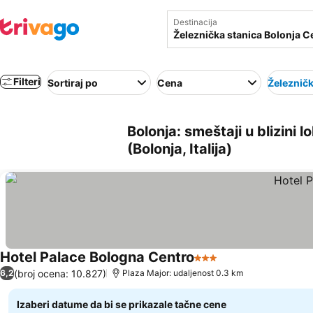
Destinacija
Filteri
Sortiraj po
Cena
Železničk
Bolonja: smeštaji u blizini 
(Bolonja, Italija)
Hotel Palace Bologna Centro
3 Zvezdice
(broj ocena: 10.827)
6,2
Plaza Major: udaljenost 0.3 km
Izaberi datume da bi se prikazale tačne cene