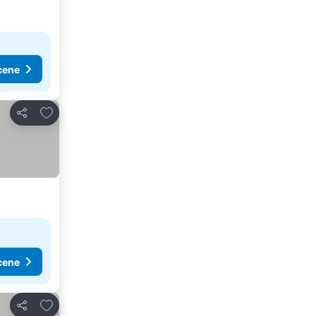
cene
Dodati u favorite
Deli
cene
Dodati u favorite
Deli