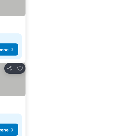
cene
Dodati u favorite
Deli
cene