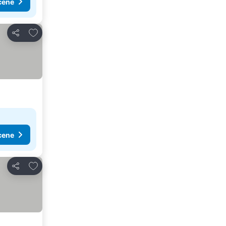
cene
Dodati u favorite
Deli
cene
Dodati u favorite
Deli