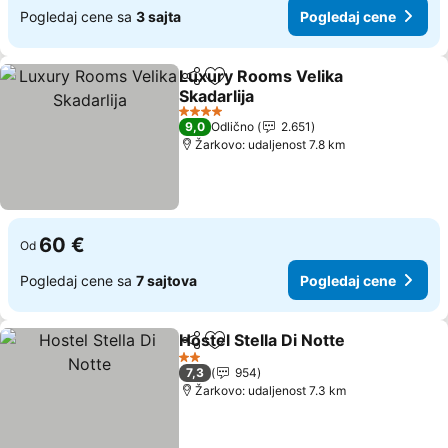
Pogledaj cene sa
3 sajta
Pogledaj cene
Luxury Rooms Velika
Deli
Dodati u favorite
Skadarlija
4 Zvezdice
9,0
Odlično
2.651
Žarkovo: udaljenost 7.8 km
60 €
Od
Pogledaj cene sa
7 sajtova
Pogledaj cene
Hostel Stella Di Notte
Deli
Dodati u favorite
2 Zvezdice
7,3
954
Žarkovo: udaljenost 7.3 km