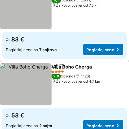
8,7
Odlično
2.499
Žarkovo: udaljenost 7.5 km
83 €
Od
Pogledaj cene sa
7 sajtova
Pogledaj cene
Villa Boho Cherga
Deli
Dodati u favorite
4 Zvezdice
9,0
Odlično
1.120
Žarkovo: udaljenost 4.7 km
53 €
Od
Pogledaj cene sa
2 sajta
Pogledaj cene