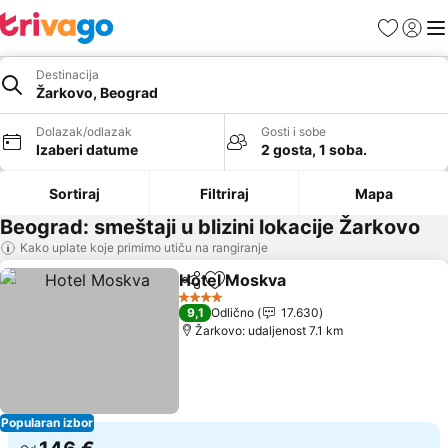
Favoriti
Prijavi
Men
Destinacija
Žarkovo, Beograd
Dolazak/odlazak
Gosti i sobe
Izaberi datume
2 gosta, 1 soba.
Sortiraj
Filtriraj
Mapa
Beograd: smeštaji u blizini lokacije Žarkovo
Kako uplate koje primimo utiču na rangiranje
Hotel Moskva
Deli
Dodati u favorite
4 Zvezdice
9,1
Odlično
17.630
Žarkovo: udaljenost 7.1 km
Popularan izbor