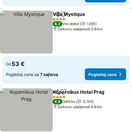
Villa Mystique
Deli
Dodati u favorite
4 Zvezdice
8,3
Vrlo dobro
1.091
Žarkovo: udaljenost 3.9 km
53 €
Od
Pogledaj cene sa
7 sajtova
Pogledaj cene
Kopernikus Hotel Prag
Deli
Dodati u favorite
4 Zvezdice
8,6
Odlično
3.705
Žarkovo: udaljenost 6.9 km