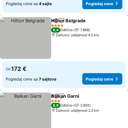
Pogledaj cene sa
4 sajta
Pogledaj cene
Hilton Belgrade
Deli
Dodati u favorite
4 Zvezdice
9,4
Odlično
7.866
Žarkovo: udaljenost 6.5 km
172 €
Od
Pogledaj cene sa
7 sajtova
Pogledaj cene
Balkan Garni
Deli
Dodati u favorite
3 Zvezdice
8,6
Odlično
2.693
Žarkovo: udaljenost 2.2 km