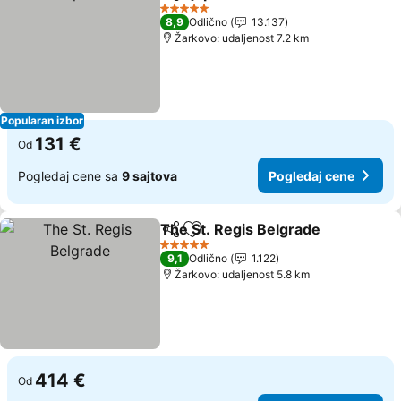
Deli
Dodati u favorite
5 Zvezdice
8,9
Odlično
13.137
Žarkovo: udaljenost 7.2 km
Popularan izbor
131 €
Od
Pogledaj cene sa
9 sajtova
Pogledaj cene
The St. Regis Belgrade
Deli
Dodati u favorite
5 Zvezdice
9,1
Odlično
1.122
Žarkovo: udaljenost 5.8 km
414 €
Od