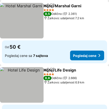
Hotel Marshal Garni
Deli
Dodati u favorite
4 Zvezdice
8,5
Odlično
2.361
Žarkovo: udaljenost 7.2 km
50 €
Od
Pogledaj cene sa
7 sajtova
Pogledaj cene
Hotel Life Design
Deli
Dodati u favorite
4 Zvezdice
8,8
Odlično
2.666
Žarkovo: udaljenost 6.9 km