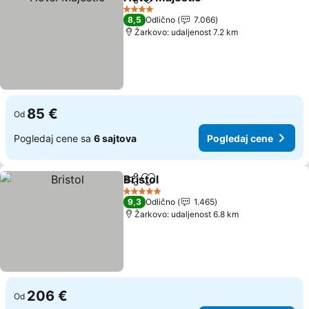
Deli
Dodati u favorite
4 Zvezdice
8,5
Odlično
7.066
Žarkovo: udaljenost 7.2 km
85 €
Od
Pogledaj cene sa
6 sajtova
Pogledaj cene
Bristol
Deli
Dodati u favorite
5 Zvezdice
9,3
Odlično
1.465
Žarkovo: udaljenost 6.8 km
206 €
Od