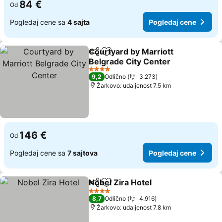
84 €
Od
Pogledaj cene sa
4 sajta
Pogledaj cene
Courtyard by Marriott
Deli
Dodati u favorite
Belgrade City Center
4 Zvezdice
9,2
Odlično
3.273
Žarkovo: udaljenost 7.5 km
146 €
Od
Pogledaj cene sa
7 sajtova
Pogledaj cene
Nobel Zira Hotel
Deli
Dodati u favorite
4 Zvezdice
8,7
Odlično
4.916
Žarkovo: udaljenost 7.8 km