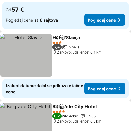
57 €
Od
Pogledaj cene sa
8 sajtova
Pogledaj cene
Hotel Slavija
Deli
Dodati u favorite
3 Zvezdice
7,4
5.841
Žarkovo: udaljenost 6.4 km
Izaberi datume da bi se prikazale tačne
Pogledaj cene
cene
Belgrade City Hotel
Deli
Dodati u favorite
4 Zvezdice
8,2
Vrlo dobro
5.235
Žarkovo: udaljenost 6.5 km