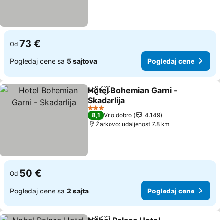
73 €
Od
Pogledaj cene sa
5 sajtova
Pogledaj cene
Hotel Bohemian Garni -
Deli
Dodati u favorite
Skadarlija
3 Zvezdice
8,1
Vrlo dobro
4.149
Žarkovo: udaljenost 7.8 km
50 €
Od
Pogledaj cene sa
2 sajta
Pogledaj cene