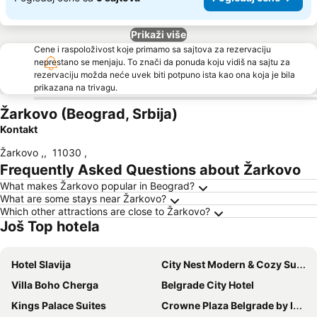
Prikaži više
Cene i raspoloživost koje primamo sa sajtova za rezervaciju
neprestano se menjaju. To znači da ponuda koju vidiš na sajtu za
rezervaciju možda neće uvek biti potpuno ista kao ona koja je bila
prikazana na trivagu.
Žarkovo (Beograd, Srbija)
Kontakt
Žarkovo ,
,
11030
,
Frequently Asked Questions about Žarkovo
What makes Žarkovo popular in Beograd?
What are some stays near Žarkovo?
Which other attractions are close to Žarkovo?
Još Top hotela
Hotel Slavija
City Nest Modern & Cozy Suites
Villa Boho Cherga
Belgrade City Hotel
Kings Palace Suites
Crowne Plaza Belgrade by IHG