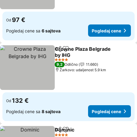
97 €
Od
Pogledaj cene sa
6 sajtova
Pogledaj cene
Crowne Plaza Belgrade
Deli
Dodati u favorite
by IHG
4 Zvezdice
9,2
Odlično
11.660
Žarkovo: udaljenost 5.9 km
132 €
Od
Pogledaj cene sa
8 sajtova
Pogledaj cene
Dominic
Deli
Dodati u favorite