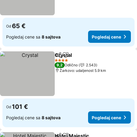
65 €
Od
Pogledaj cene sa
8 sajtova
Pogledaj cene
Crystal
Deli
Dodati u favorite
4 Zvezdice
9,2
Odlično
2.543
Žarkovo: udaljenost 5.9 km
101 €
Od
Pogledaj cene sa
8 sajtova
Pogledaj cene
Hotel Majestic