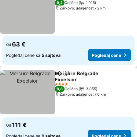
4 Zvezdice
9,2
Odlično
1.015
Žarkovo: udaljenost 7.2 km
63 €
Od
Pogledaj cene sa
5 sajtova
Pogledaj cene
Mercure Belgrade
Deli
Dodati u favorite
Excelsior
4 Zvezdice
8,8
Odlično
3.055
Žarkovo: udaljenost 7.0 km
111 €
Od
Pogledaj cene sa
9 sajtova
Pogledaj cene