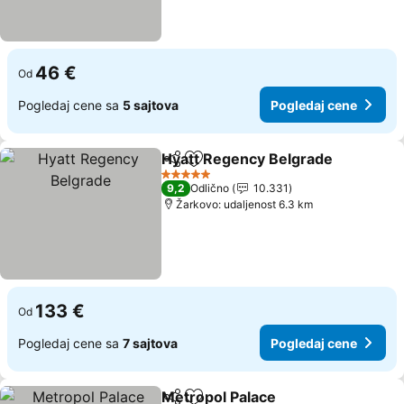
46 €
Od
Pogledaj cene sa
5 sajtova
Pogledaj cene
Hyatt Regency Belgrade
Deli
Dodati u favorite
5 Zvezdice
9,2
Odlično
10.331
Žarkovo: udaljenost 6.3 km
133 €
Od
Pogledaj cene sa
7 sajtova
Pogledaj cene
Metropol Palace