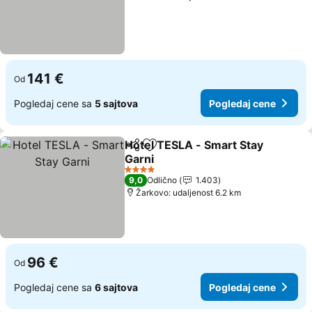
141 €
Od
Pogledaj cene sa
5 sajtova
Pogledaj cene
Hotel TESLA - Smart Stay
Deli
Dodati u favorite
Garni
4 Zvezdice
9,0
Odlično
1.403
Žarkovo: udaljenost 6.2 km
96 €
Od
Pogledaj cene sa
6 sajtova
Pogledaj cene