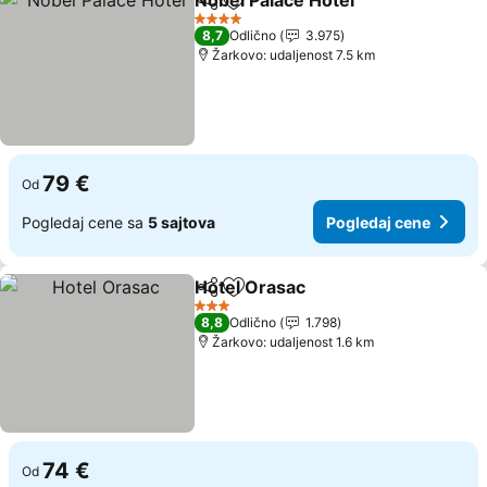
Nobel Palace Hotel
Deli
Dodati u favorite
4 Zvezdice
8,7
Odlično
3.975
Žarkovo: udaljenost 7.5 km
79 €
Od
Pogledaj cene sa
5 sajtova
Pogledaj cene
Hotel Orasac
Deli
Dodati u favorite
3 Zvezdice
8,8
Odlično
1.798
Žarkovo: udaljenost 1.6 km
74 €
Od