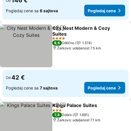
146 €
Od
Pogledaj cene sa
6 sajtova
Pogledaj cene
City Nest Modern & Cozy
Deli
Dodati u favorite
Suites
4 Zvezdice
8,6
Odlično
1.574
Žarkovo: udaljenost 7.5 km
42 €
Od
Pogledaj cene sa
7 sajtova
Pogledaj cene
Kings Palace Suites
Deli
Dodati u favorite
3 Zvezdice
7,8
Dobro
1.691
Žarkovo: udaljenost 7.1 km