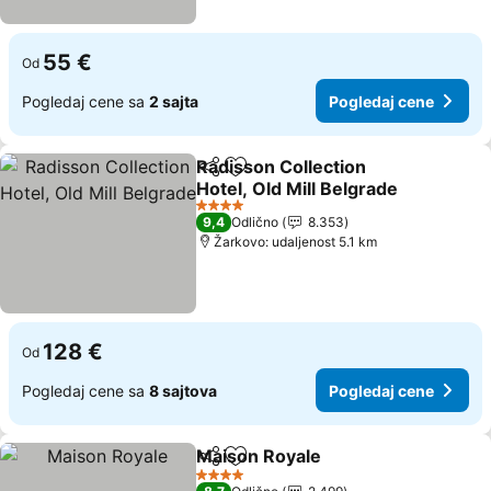
55 €
Od
Pogledaj cene sa
2 sajta
Pogledaj cene
Radisson Collection
Deli
Dodati u favorite
Hotel, Old Mill Belgrade
4 Zvezdice
9,4
Odlično
8.353
Žarkovo: udaljenost 5.1 km
128 €
Od
Pogledaj cene sa
8 sajtova
Pogledaj cene
Maison Royale
Deli
Dodati u favorite
4 Zvezdice