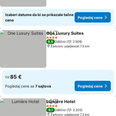
Izaberi datume da bi se prikazale tačne
Pogledaj cene
cene
One Luxury Suites
Deli
Dodati u favorite
4 Zvezdice
9,5
Odlično
2.508
Žarkovo: udaljenost 7.5 km
85 €
Od
Pogledaj cene sa
7 sajtova
Pogledaj cene
Lumière Hotel
Deli
Dodati u favorite
4 Zvezdice
9,1
Odlično
3.205
Žarkovo: udaljenost 7.2 km