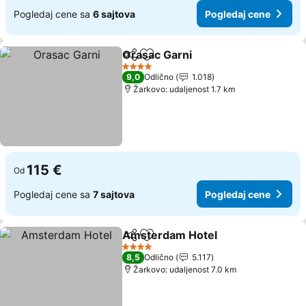
Pogledaj cene sa
6 sajtova
Pogledaj cene
Orasac Garni
Deli
Dodati u favorite
4 Zvezdice
9,0
Odlično
1.018
Žarkovo: udaljenost 1.7 km
115 €
Od
Pogledaj cene sa
7 sajtova
Pogledaj cene
Amsterdam Hotel
Deli
Dodati u favorite
4 Zvezdice
8,5
Odlično
5.117
Žarkovo: udaljenost 7.0 km