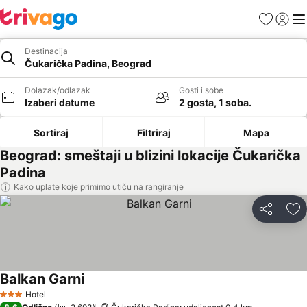
Favoriti
Prijavi
Men
Destinacija
Čukarička Padina, Beograd
Dolazak/odlazak
Gosti i sobe
Izaberi datume
2 gosta, 1 soba.
Sortiraj
Filtriraj
Mapa
Beograd: smeštaji u blizini lokacije Čukarička
Padina
Kako uplate koje primimo utiču na rangiranje
Deli
Do
Balkan Garni
Hotel
3 Zvezdice