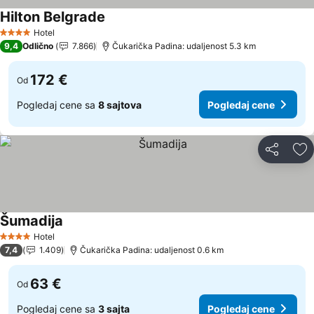
Hilton Belgrade
Hotel
4 Zvezdice
9,4
Odlično
7.866
Čukarička Padina: udaljenost 5.3 km
172 €
Od
Pogledaj cene sa
8 sajtova
Pogledaj cene
Deli
Do
Šumadija
Hotel
4 Zvezdice
7,4
1.409
Čukarička Padina: udaljenost 0.6 km
63 €
Od
Pogledaj cene sa
3 sajta
Pogledaj cene