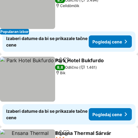
Pogledaj cene
8,7
Odlično
3.494
Celldömölk
Popularan izbor
Izaberi datume da bi se prikazale tačne
Pogledaj cene
cene
Park Hotel Bukfurdo
Deli
Dodati u favorite
Pogle
8,8
Odlično
1.461
Bik
Izaberi datume da bi se prikazale tačne
Pogledaj cene
cene
Ensana Thermal Sárvár
Deli
Dodati u favorite
Po