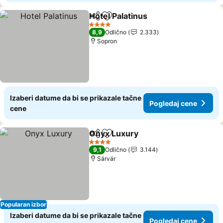
Hotel Palatinus
Deli
Dodati u favorite
Pogledaj c
4 Zvezdice
8,9
Odlično
2.333
Sopron
Izaberi datume da bi se prikazale tačne
Pogledaj cene
cene
Onyx Luxury
Deli
Dodati u favorite
Pogledaj cen
4 Zvezdice
9,1
Odlično
3.144
Sárvár
Popularan izbor
Izaberi datume da bi se prikazale tačne
Pogledaj cene