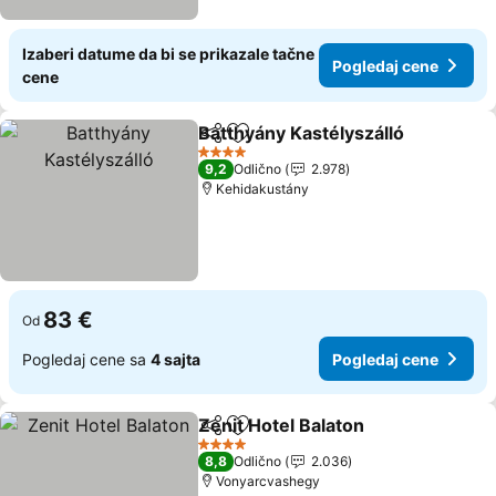
Izaberi datume da bi se prikazale tačne
Pogledaj cene
cene
Batthyány Kastélyszálló
Deli
Dodati u favorite
Po
4 Zvezdice
9,2
Odlično
2.978
Kehidakustány
83 €
Od
Pogledaj cene sa
4 sajta
Pogledaj cene
Zenit Hotel Balaton
Deli
Dodati u favorite
Pogled
4 Zvezdice
8,8
Odlično
2.036
Vonyarcvashegy