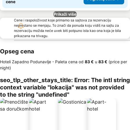
cene
Prikaži više
Cene i raspoloživost koje primamo sa sajtova za rezervaciju
neprestano se menjaju. To znači da ponuda koju vidiš na sajtu za
rezervaciju možda neće uvek biti potpuno ista kao ona koja je bila
prikazana na trivagu.
Opseg cena
Hoteli Zapadno Podunavlje -
Paleta cena
od
‎83 €
u
‎83 €
(price per
night)
seo_tlp_other_stays_title: Error: The intl string
context variable "lokacija" was not provided
to the string "undefined"