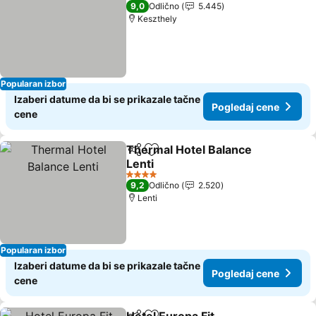
4 Zvezdice
9,0
Odlično
5.445
Keszthely
Popularan izbor
Izaberi datume da bi se prikazale tačne
Pogledaj cene
cene
Thermal Hotel Balance
Deli
Dodati u favorite
Lenti
Pogledaj cene
4 Zvezdice
9,2
Odlično
2.520
Lenti
Popularan izbor
Izaberi datume da bi se prikazale tačne
Pogledaj cene
cene