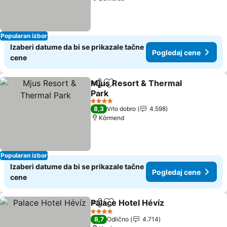
Popularan izbor
Izaberi datume da bi se prikazale tačne
Pogledaj cene
cene
Mjus Resort & Thermal
Deli
Dodati u favorite
Park
Pogledaj cene
4 Zvezdice
8,3
Vrlo dobro
4.598
Körmend
Popularan izbor
Izaberi datume da bi se prikazale tačne
Pogledaj cene
cene
Palace Hotel Hévíz
Deli
Dodati u favorite
Pogleda
4 Zvezdice
8,7
Odlično
4.714