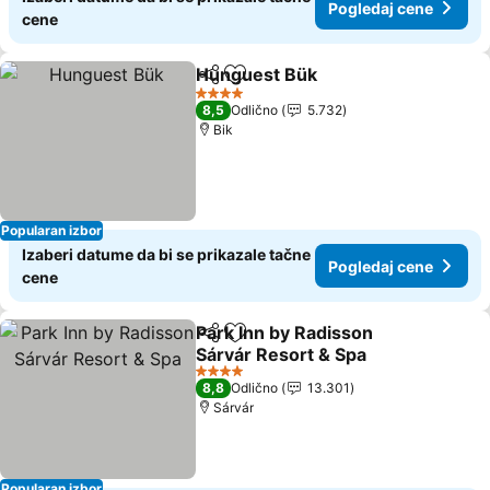
Pogledaj cene
cene
Hunguest Bük
Deli
Dodati u favorite
Pogledaj ce
4 Zvezdice
8,5
Odlično
5.732
Bik
Popularan izbor
Izaberi datume da bi se prikazale tačne
Pogledaj cene
cene
Park Inn by Radisson
Deli
Dodati u favorite
Sárvár Resort & Spa
Pogledaj cene
4 Zvezdice
8,8
Odlično
13.301
Sárvár
Popularan izbor