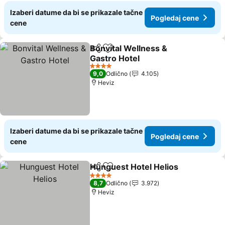
Izaberi datume da bi se prikazale tačne
Pogledaj cene
cene
Bonvital Wellness &
Deli
Dodati u favorite
Gastro Hotel
Pogledaj cene
4 Zvezdice
9,0
Odlično
4.105
Heviz
Izaberi datume da bi se prikazale tačne
Pogledaj cene
cene
Hunguest Hotel Helios
Deli
Dodati u favorite
Pog
4 Zvezdice
8,7
Odlično
3.972
Heviz