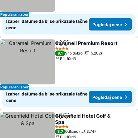
Popularan izbor
Izaberi datume da bi se prikazale tačne
Pogledaj cene
cene
Caramell Premium Resort
Deli
Dodati u favorite
4 Zvezdice
8,1
Vrlo dobro
5.202
Bükfürdő
Popularan izbor
Izaberi datume da bi se prikazale tačne
Pogledaj cene
cene
Greenfield Hotel Golf &
Deli
Dodati u favorite
Spa
Pogledaj cene
4 Zvezdice
8,7
Odlično
3.747
Bükfürdő