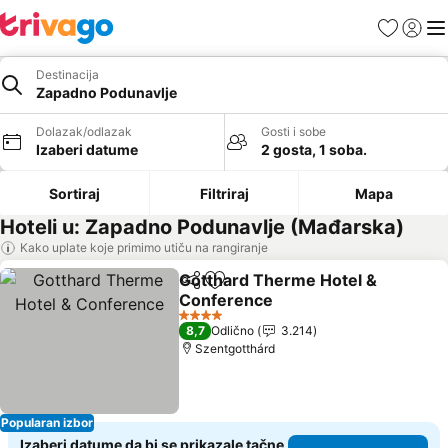
Favoriti
Prijavi
Men
Destinacija
Zapadno Podunavlje
Dolazak/odlazak
Gosti i sobe
Izaberi datume
2 gosta, 1 soba.
Sortiraj
Filtriraj
Mapa
Hoteli u: Zapadno Podunavlje (Mađarska)
Kako uplate koje primimo utiču na rangiranje
Gotthard Therme Hotel &
Deli
Dodati u favorite
Conference
Pogledaj cene
4 Zvezdice
8,7
Odlično
3.214
Szentgotthárd
Popularan izbor
Izaberi datume da bi se prikazale tačne