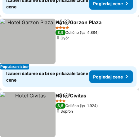
Izaberi datume da bi se prikazale tačne
Pogledaj cene
cene
Hotel Garzon Plaza
Deli
Dodati u favorite
Pogleda
4 Zvezdice
8,5
Odlično
4.884
Győr
Popularan izbor
Izaberi datume da bi se prikazale tačne
Pogledaj cene
cene
Hotel Civitas
Deli
Dodati u favorite
Pogledaj cen
3 Zvezdice
8,5
Odlično
1.924
Sopron