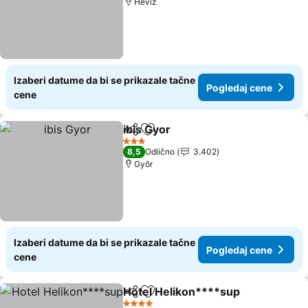
Heviz
Izaberi datume da bi se prikazale tačne
Pogledaj cene
cene
ibis Gyor
Deli
Dodati u favorite
Pogledaj cene
3 Zvezdice
8,5
Odlično
3.402
Győr
Izaberi datume da bi se prikazale tačne
Pogledaj cene
cene
Hotel Helikon****sup
Deli
Dodati u favorite
Pogl