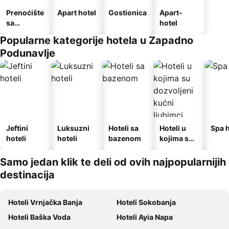
Prenoćište
Apart hotel
Gostionica
Apart-
sa
hotel
doručkom
Popularne kategorije hotela u Zapadno
Podunavlje
Jeftini
Luksuzni
Hoteli sa
Hoteli u
Spa h
hoteli
hoteli
bazenom
kojima su
dozvoljeni
kućni
Samo jedan klik te deli od ovih najpopularnijih
ljubimci
destinacija
Hoteli Vrnjačka Banja
Hoteli Sokobanja
Hoteli Baška Voda
Hoteli Ayia Napa