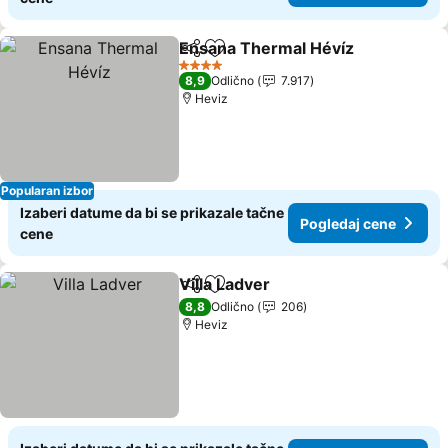
Ensana Thermal Hévíz
Deli
Dodati u favorite
Pog
4 Zvezdice
8,9
Odlično
7.917
Heviz
Popularan izbor
Izaberi datume da bi se prikazale tačne
Pogledaj cene
cene
Villa Ladver
Deli
Dodati u favorite
Pogledaj cene
8,8
Odlično
206
Heviz