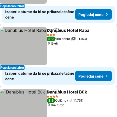
Popularan izbor
Izaberi datume da bi se prikazale tačne
Pogledaj cene
cene
Danubius Hotel Raba
Deli
Dodati u favorite
Pogle
3 Zvezdice
8,0
Vrlo dobro
11.163
Győr
Popularan izbor
Izaberi datume da bi se prikazale tačne
Pogledaj cene
cene
Danubius Hotel Bük
Deli
Dodati u favorite
Pogled
4 Zvezdice
8,9
Odlično
11.751
Bükfürdő