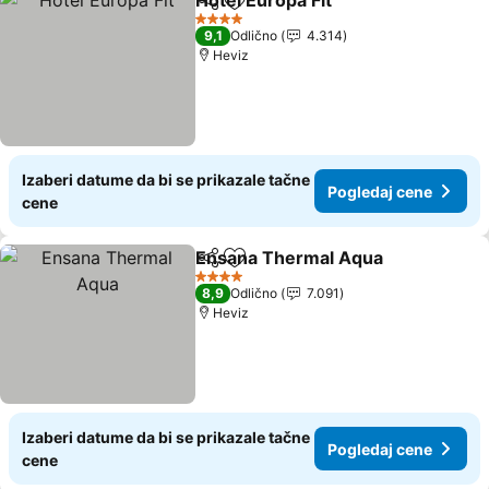
Hotel Europa Fit
Deli
Dodati u favorite
Pogledaj 
4 Zvezdice
9,1
Odlično
4.314
Heviz
Izaberi datume da bi se prikazale tačne
Pogledaj cene
cene
Ensana Thermal Aqua
Deli
Dodati u favorite
Pogl
4 Zvezdice
8,9
Odlično
7.091
Heviz
Izaberi datume da bi se prikazale tačne
Pogledaj cene
cene