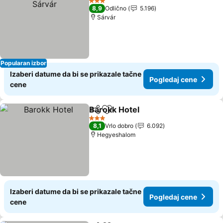
3 Zvezdice
8,9
Odlično
5.196
Sárvár
Popularan izbor
Izaberi datume da bi se prikazale tačne
Pogledaj cene
cene
Barokk Hotel
Deli
Dodati u favorite
Pogledaj cen
3 Zvezdice
8,1
Vrlo dobro
6.092
Hegyeshalom
Izaberi datume da bi se prikazale tačne
Pogledaj cene
cene