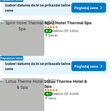
Izaberi datume da bi se prikazale tačne
Pogledaj cene
cene
Spirit Hotel Thermal Spa
Deli
Dodati u favorite
P
5 Zvezdice
9,3
Odlično
5.832
Sárvár
Popularan izbor
Izaberi datume da bi se prikazale tačne
Pogledaj cene
cene
Lotus Therme Hotel &
Deli
Dodati u favorite
Spa
Pogledaj cene
5 Zvezdice
9,1
Odlično
6.209
Heviz