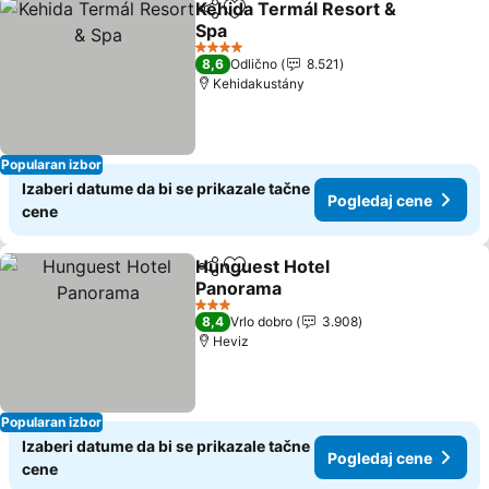
Kehida Termál Resort &
Deli
Dodati u favorite
Spa
Pogledaj cene
4 Zvezdice
8,6
Odlično
8.521
Kehidakustány
Popularan izbor
Izaberi datume da bi se prikazale tačne
Pogledaj cene
cene
Hunguest Hotel
Deli
Dodati u favorite
Panorama
Pogledaj cene
3 Zvezdice
8,4
Vrlo dobro
3.908
Heviz
Popularan izbor
Izaberi datume da bi se prikazale tačne
Pogledaj cene
cene