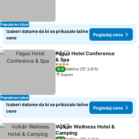
Popularan izbor
Izaberi datume da bi se prikazale tačne
Pogledaj cene
cene
Fagus Hotel Conference
Deli
Dodati u favorite
& Spa
Pogledaj cene
4 Zvezdice
9,0
Odlično
2.975
Sopron
Popularan izbor
Izaberi datume da bi se prikazale tačne
Pogledaj cene
cene
Vulkán Wellness Hotel &
Deli
Dodati u favorite
Camping