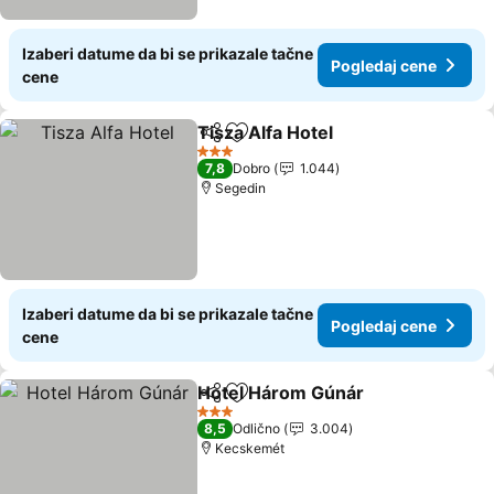
Izaberi datume da bi se prikazale tačne
Pogledaj cene
cene
Tisza Alfa Hotel
Deli
Dodati u favorite
3 Zvezdice
7,8
Dobro
1.044
Segedin
Izaberi datume da bi se prikazale tačne
Pogledaj cene
cene
Hotel Három Gúnár
Deli
Dodati u favorite
3 Zvezdice
8,5
Odlično
3.004
Kecskemét