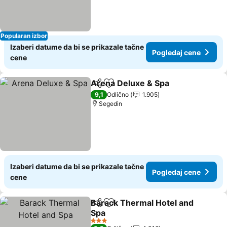
Popularan izbor
Izaberi datume da bi se prikazale tačne
Pogledaj cene
cene
Arena Deluxe & Spa
Deli
Dodati u favorite
9,1
Odlično
1.905
Segedin
Izaberi datume da bi se prikazale tačne
Pogledaj cene
cene
Barack Thermal Hotel and
Deli
Dodati u favorite
Spa
3 Zvezdice