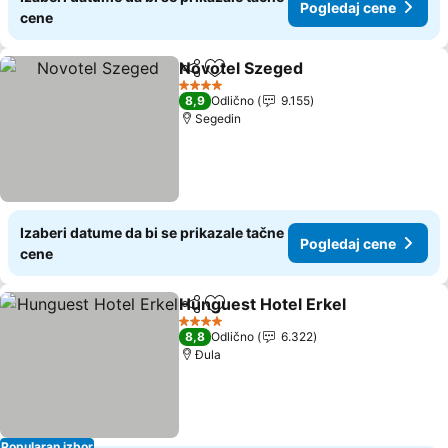
Pogledaj cene
cene
Novotel Szeged
Deli
Dodati u favorite
4 Zvezdice
8,9
Odlično
9.155
Segedin
Izaberi datume da bi se prikazale tačne
Pogledaj cene
cene
Hunguest Hotel Erkel
Deli
Dodati u favorite
4 Zvezdice
8,8
Odlično
6.322
Đula
Popularan izbor