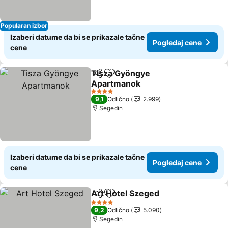
Popularan izbor
Izaberi datume da bi se prikazale tačne
Pogledaj cene
cene
Tisza Gyöngye
Deli
Dodati u favorite
Apartmanok
4 Zvezdice
9,1
Odlično
2.999
Segedin
Izaberi datume da bi se prikazale tačne
Pogledaj cene
cene
Art Hotel Szeged
Deli
Dodati u favorite
4 Zvezdice
9,2
Odlično
5.090
Segedin