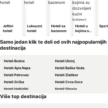
Jeftini
Luksuzni
Hoteli sa
Hoteli u
Spa h
hoteli
hoteli
bazenom
kojima su
dozvoljeni
kućni
Samo jedan klik te deli od ovih najpopularnijih
ljubimci
destinacija
Hoteli Budva
Hoteli Ulcinj
Hoteli Ayia Napa
Hoteli Baška Voda
Hoteli Petrovac
Hoteli Zlatibor
Hoteli Grčka
Hoteli Crna Gora
Hoteli Halkidiki
Hoteli Sitonia
Više top destinacija
Hoteli Krit
Hoteli Krf