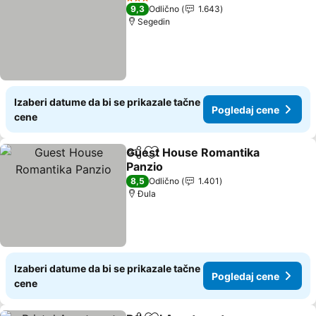
3 Zvezdice
9,3
Odlično
1.643
Segedin
Izaberi datume da bi se prikazale tačne
Pogledaj cene
cene
Guest House Romantika
Deli
Dodati u favorite
Panzio
8,5
Odlično
1.401
Đula
Izaberi datume da bi se prikazale tačne
Pogledaj cene
cene