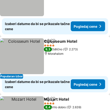
Izaberi datume da bi se prikazale tačne
Pogledaj cene
cene
Colosseum Hotel
Deli
Dodati u favorite
4 Zvezdice
9,3
Odlično
2.273
Morahalom
Popularan izbor
Izaberi datume da bi se prikazale tačne
Pogledaj cene
cene
Mozart Hotel
Deli
Dodati u favorite
4 Zvezdice
8,4
Vrlo dobro
2.639