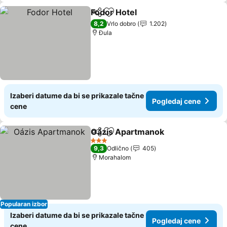
Fodor Hotel
Deli
Dodati u favorite
8,2
Vrlo dobro
1.202
Đula
Izaberi datume da bi se prikazale tačne
Pogledaj cene
cene
Oázis Apartmanok
Deli
Dodati u favorite
3 Zvezdice
9,3
Odlično
405
Morahalom
Popularan izbor
Izaberi datume da bi se prikazale tačne
Pogledaj cene
cene