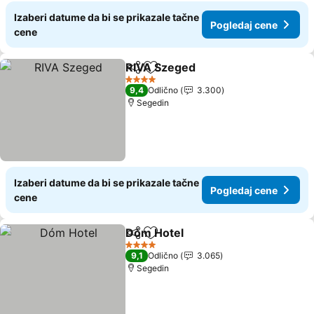
Izaberi datume da bi se prikazale tačne
Pogledaj cene
cene
RIVA Szeged
Deli
Dodati u favorite
4 Zvezdice
9,4
Odlično
3.300
Segedin
Izaberi datume da bi se prikazale tačne
Pogledaj cene
cene
Dóm Hotel
Deli
Dodati u favorite
4 Zvezdice
9,1
Odlično
3.065
Segedin