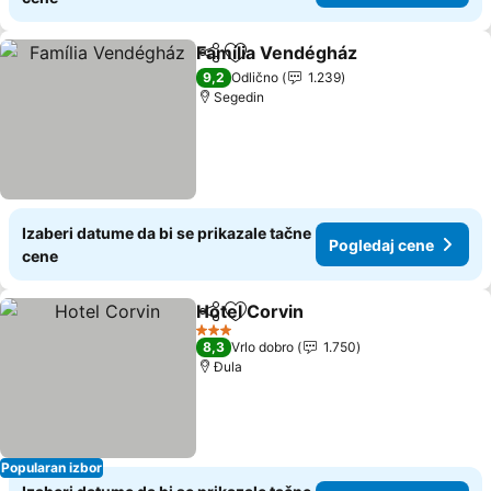
Família Vendégház
Deli
Dodati u favorite
9,2
Odlično
1.239
Segedin
Izaberi datume da bi se prikazale tačne
Pogledaj cene
cene
Hotel Corvin
Deli
Dodati u favorite
3 Zvezdice
8,3
Vrlo dobro
1.750
Đula
Popularan izbor