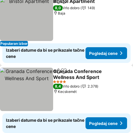
Bristol Apartment
Deli
Dodati u favorite
8,0
Vrlo dobro
149
Baja
Popularan izbor
Izaberi datume da bi se prikazale tačne
Pogledaj cene
cene
Granada Conference
Deli
Dodati u favorite
Wellness And Sport
4 Zvezdice
8,4
Vrlo dobro
2.378
Kecskemét
Izaberi datume da bi se prikazale tačne
Pogledaj cene
cene