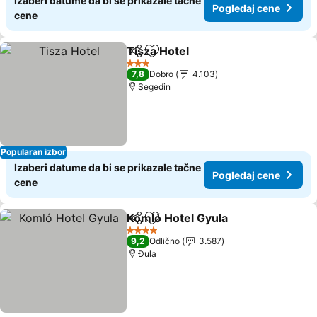
Izaberi datume da bi se prikazale tačne
Pogledaj cene
cene
Tisza Hotel
Deli
Dodati u favorite
3 Zvezdice
7,8
Dobro
4.103
Segedin
Popularan izbor
Izaberi datume da bi se prikazale tačne
Pogledaj cene
cene
Komló Hotel Gyula
Deli
Dodati u favorite
4 Zvezdice
9,2
Odlično
3.587
Đula