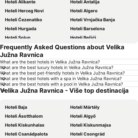
Hoteli Alikante
Hoteli Antalija
Hoteli Herceg Novi
Hoteli Algero
Hoteli Ćezenatiko
Hoteli Vrnjačka Banja
Hoteli Hurgada
Hoteli Barselona
Hoteli Solun
Hoteli Bečići
Frequently Asked Questions about Velika
Hoteli Hanija
Hoteli Tivat
Južna Ravnica
Hoteli Nica
Hoteli Sutomore
What are the best hotels in Velika Južna Ravnica?
Hoteli Rim
Hoteli Nei Pori
What are the best luxury hotels in Velika Južna Ravnica?
What are the best pet-friendly hotels in Velika Južna Ravnica?
Hoteli Pefkohori
Hoteli Rimini
What are the best hotels with a spa in Velika Južna Ravnica?
Hoteli Milano
Hoteli Hrvatsko primorje
What are the best hotels with a pool in Velika Južna Ravnica?
Velika Južna Ravnica - Više top destinacija
Hoteli Majorka
Hoteli Kipar
Hoteli Sardinija
Hoteli Ostrvo Tasos
Hoteli Baja
Hoteli Mártély
Hoteli Santorini
Hoteli Italija
Hoteli Ásotthalom
Hoteli Algyő
Hoteli Srbija
Hoteli Malta
Hoteli Kiskunhalas
Hoteli Kiskunmajsa
Hoteli Lefkada
Hoteli Ostrvo Zakintos
Hoteli Csanádpalota
Hoteli Csongrád
Hoteli Hrvatska Istra
Hoteli Antalijska provincija