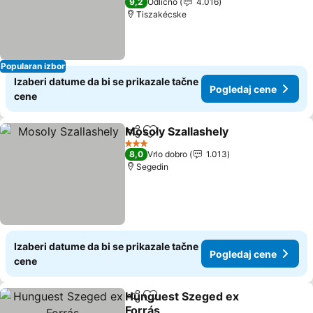
9,2
Odlično
4.016
Tiszakécske
Popularan izbor
Izaberi datume da bi se prikazale tačne
Pogledaj cene
cene
Mosoly Szallashely
Deli
Dodati u favorite
3 Zvezdice
8,0
Vrlo dobro
1.013
Segedin
Izaberi datume da bi se prikazale tačne
Pogledaj cene
cene
Hunguest Szeged ex
Deli
Dodati u favorite
Forrás