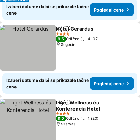
Izaberi datume da bi se prikazale tačne
Pogledaj cene
cene
Hotel Gerardus
Deli
Dodati u favorite
4 Zvezdice
9,5
Odlično
4.102
Segedin
Izaberi datume da bi se prikazale tačne
Pogledaj cene
cene
Liget Wellness és
Deli
Dodati u favorite
Konferencia Hotel
4 Zvezdice
9,5
Odlično
1.920
Szarvas