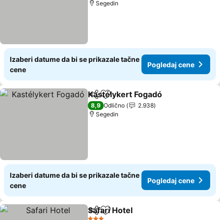
Segedin
Izaberi datume da bi se prikazale tačne
Pogledaj cene
cene
Kastélykert Fogadó
Deli
Dodati u favorite
8,9
Odlično
2.938
Segedin
Izaberi datume da bi se prikazale tačne
Pogledaj cene
cene
Safari Hotel
Deli
Dodati u favorite