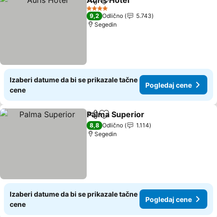
Auris Hotel
Deli
Dodati u favorite
4 Zvezdice
9,2
Odlično
5.743
Segedin
Izaberi datume da bi se prikazale tačne
Pogledaj cene
cene
Palma Superior
Deli
Dodati u favorite
8,8
Odlično
1.114
Segedin
Izaberi datume da bi se prikazale tačne
Pogledaj cene
cene