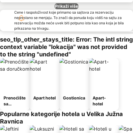
Prikaži više
Cene i raspoloživost koje primamo sa sajtova za rezervaciju
neprestano se menjaju. To znači da ponuda koju vidiš na sajtu za
rezervaciju možda neće uvek biti potpuno ista kao ona koja je bila
prikazana na trivagu.
seo_tlp_other_stays_title: Error: The intl string
context variable "lokacija" was not provided
to the string "undefined"
Prenoćište
Apart hotel
Gostionica
Apart-
sa
hotel
doručkom
Popularne kategorije hotela u Velika Južna
Ravnica