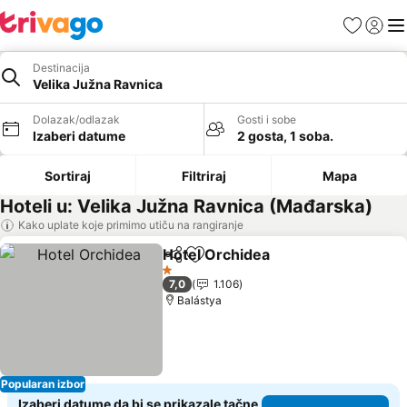
Favoriti
Prijavi
Men
Destinacija
Velika Južna Ravnica
Dolazak/odlazak
Gosti i sobe
Izaberi datume
2 gosta, 1 soba.
Sortiraj
Filtriraj
Mapa
Hoteli u: Velika Južna Ravnica (Mađarska)
Kako uplate koje primimo utiču na rangiranje
Hotel Orchidea
Deli
Dodati u favorite
1 Zvezdice
7,0
1.106
Balástya
Popularan izbor
Izaberi datume da bi se prikazale tačne