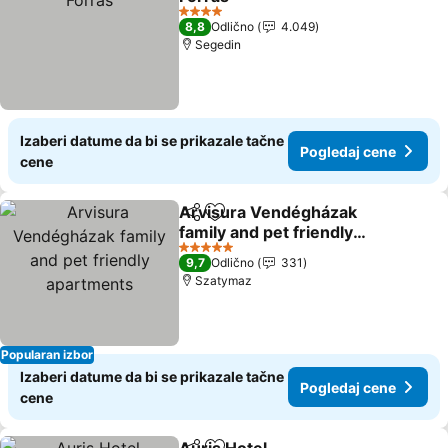
4 Zvezdice
8,8
Odlično
4.049
Segedin
Izaberi datume da bi se prikazale tačne
Pogledaj cene
cene
Arvisura Vendégházak
Deli
Dodati u favorite
family and pet friendly
apartments
5 Zvezdice
9,7
Odlično
331
Szatymaz
Popularan izbor
Izaberi datume da bi se prikazale tačne
Pogledaj cene
cene