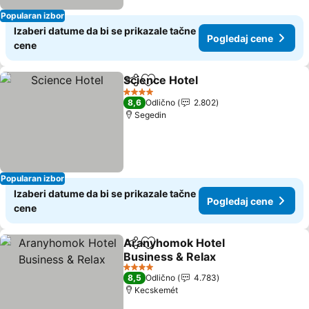
Popularan izbor
Izaberi datume da bi se prikazale tačne
Pogledaj cene
cene
Science Hotel
Deli
Dodati u favorite
4 Zvezdice
8,6
Odlično
2.802
Segedin
Popularan izbor
Izaberi datume da bi se prikazale tačne
Pogledaj cene
cene
Aranyhomok Hotel
Deli
Dodati u favorite
Business & Relax
4 Zvezdice
8,5
Odlično
4.783
Kecskemét