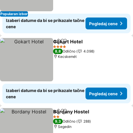
Popularan izbor
Izaberi datume da bi se prikazale tačne
Pogledaj cene
cene
Gokart Hotel
Deli
Dodati u favorite
4 Zvezdice
8,8
Odlično
4.098
Kecskemét
Izaberi datume da bi se prikazale tačne
Pogledaj cene
cene
Bordany Hostel
Deli
Dodati u favorite
2 Zvezdice
9,3
Odlično
288
Segedin