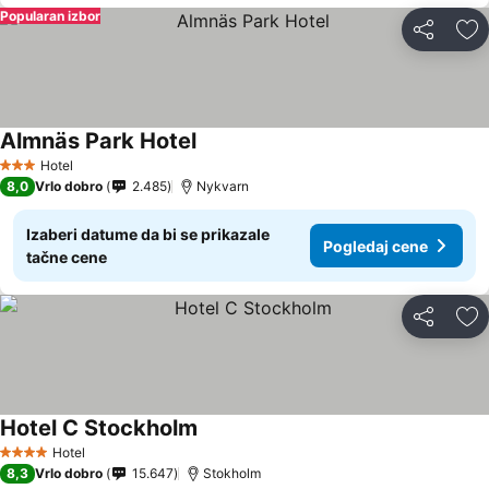
Popularan izbor
Deli
Do
Almnäs Park Hotel
Hotel
3 Zvezdice
8,0
Vrlo dobro
2.485
Nykvarn
Izaberi datume da bi se prikazale
Pogledaj cene
tačne cene
Deli
Do
Hotel C Stockholm
Hotel
4 Zvezdice
8,3
Vrlo dobro
15.647
Stokholm