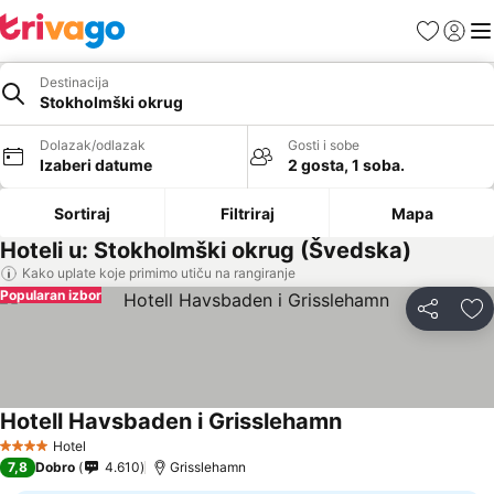
Favoriti
Prijavi
Men
Destinacija
Stokholmški okrug
Dolazak/odlazak
Gosti i sobe
Izaberi datume
2 gosta, 1 soba.
Sortiraj
Filtriraj
Mapa
Hoteli u: Stokholmški okrug (Švedska)
Kako uplate koje primimo utiču na rangiranje
Popularan izbor
Deli
Do
Hotell Havsbaden i Grisslehamn
Hotel
4 Zvezdice
7,8
Dobro
4.610
Grisslehamn