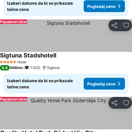
Izaberi datume da bi se prikazale
Pogledaj cene
tačne cene
Popularan izbor
Deli
Do
Sigtuna Stadshotell
Hotel
5 Zvezdice
8,8
Odlično
1.522
Sigtuna
Izaberi datume da bi se prikazale
Pogledaj cene
tačne cene
Popularan izbor
Deli
Do