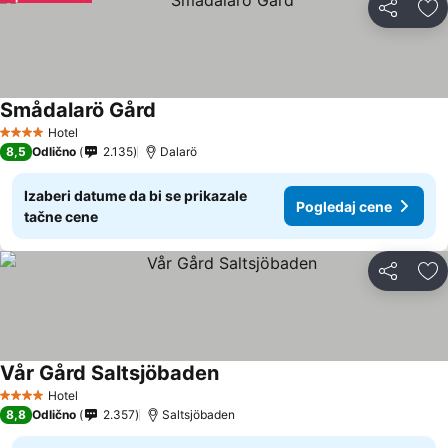
Deli
Do
Smådalarö Gård
Hotel
4 Zvezdice
8,5
Odlično
2.135
Dalarö
Izaberi datume da bi se prikazale
Pogledaj cene
tačne cene
Deli
Do
Vår Gård Saltsjöbaden
Hotel
4 Zvezdice
8,8
Odlično
2.357
Saltsjöbaden