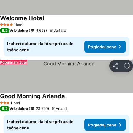
Welcome Hotel
Hotel
4 Zvezdice
8,2
Vrlo dobro
4.693
Järfälla
Izaberi datume da bi se prikazale
Pogledaj cene
tačne cene
Popularan izbor
Deli
Do
Good Morning Arlanda
Hotel
3 Zvezdice
8,2
Vrlo dobro
23.520
Arlanda
Izaberi datume da bi se prikazale
Pogledaj cene
tačne cene