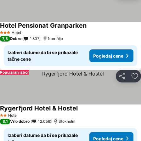
Hotel Pensionat Granparken
Hotel
3 Zvezdice
7,8
Dobro
1.807
Norrtälje
Izaberi datume da bi se prikazale
Pogledaj cene
tačne cene
Popularan izbor
Deli
Do
Rygerfjord Hotel & Hostel
Hotel
2 Zvezdice
8,1
Vrlo dobro
12.056
Stokholm
Izaberi datume da bi se prikazale
Pogledaj cene