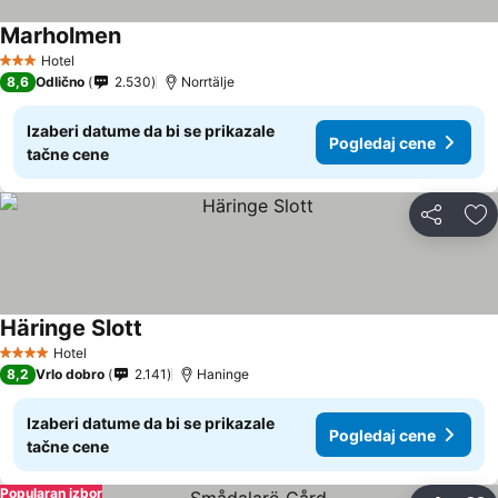
Marholmen
Hotel
3 Zvezdice
8,6
Odlično
2.530
Norrtälje
Izaberi datume da bi se prikazale
Pogledaj cene
tačne cene
Deli
Do
Häringe Slott
Hotel
4 Zvezdice
8,2
Vrlo dobro
2.141
Haninge
Izaberi datume da bi se prikazale
Pogledaj cene
tačne cene
Popularan izbor