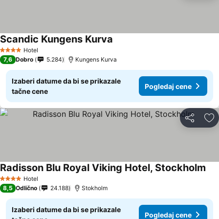
Scandic Kungens Kurva
Hotel
4 Zvezdice
7,6
Dobro
5.284
Kungens Kurva
Izaberi datume da bi se prikazale
Pogledaj cene
tačne cene
Deli
Do
Radisson Blu Royal Viking Hotel, Stockholm
Hotel
4 Zvezdice
8,5
Odlično
24.188
Stokholm
Izaberi datume da bi se prikazale
Pogledaj cene