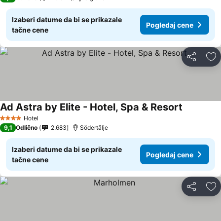
Izaberi datume da bi se prikazale
Pogledaj cene
tačne cene
Deli
Do
Ad Astra by Elite - Hotel, Spa & Resort
Hotel
4 Zvezdice
9,1
Odlično
2.683
Södertälje
Izaberi datume da bi se prikazale
Pogledaj cene
tačne cene
Deli
Do