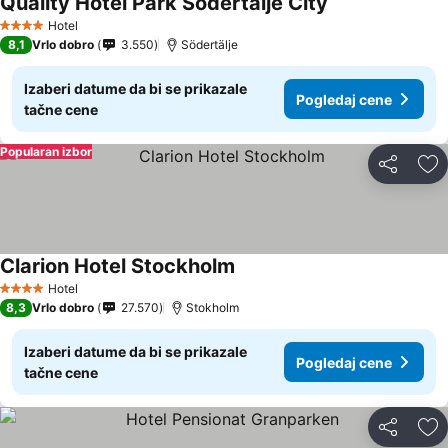
Quality Hotel Park Södertälje City
Hotel
4 Zvezdice
8,1
Vrlo dobro
3.550
Södertälje
Izaberi datume da bi se prikazale
Pogledaj cene
tačne cene
Popularan izbor
Deli
Do
Clarion Hotel Stockholm
Hotel
4 Zvezdice
8,3
Vrlo dobro
27.570
Stokholm
Izaberi datume da bi se prikazale
Pogledaj cene
tačne cene
Deli
Do