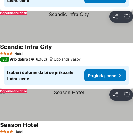
tačne cene
Popularan izbor
Deli
Do
Scandic Infra City
Hotel
4 Zvezdice
8,1
Vrlo dobro
6.002
Upplands Väsby
Izaberi datume da bi se prikazale
Pogledaj cene
tačne cene
Popularan izbor
Deli
Do
Season Hotel
Hotel