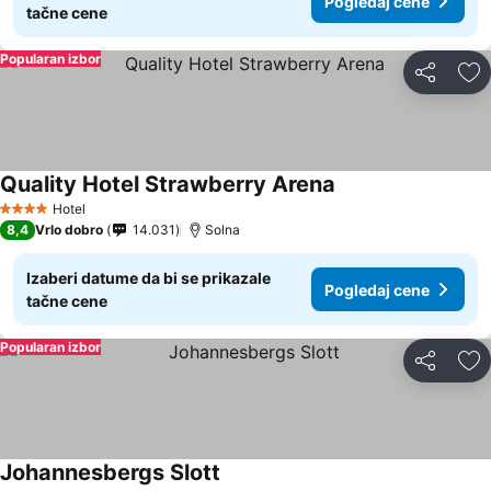
Pogledaj cene
tačne cene
Popularan izbor
Deli
Do
Quality Hotel Strawberry Arena
Hotel
4 Zvezdice
8,4
Vrlo dobro
14.031
Solna
Izaberi datume da bi se prikazale
Pogledaj cene
tačne cene
Popularan izbor
Deli
Do
Johannesbergs Slott