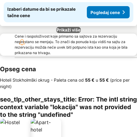
Izaberi datume da bi se prikazale
Pogledaj cene
tačne cene
Prikaži više
Cene i raspoloživost koje primamo sa sajtova za rezervaciju
neprestano se menjaju. To znači da ponuda koju vidiš na sajtu za
rezervaciju možda neće uvek biti potpuno ista kao ona koja je bila
prikazana na trivagu.
Opseg cena
Hoteli Stokholmški okrug -
Paleta cena
od
‎55 €
u
‎55 €
(price per
night)
seo_tlp_other_stays_title: Error: The intl string
context variable "lokacija" was not provided
to the string "undefined"