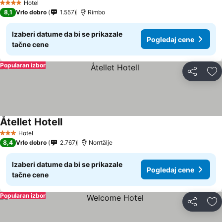
Hotel
4 Zvezdice
8,1
Vrlo dobro
1.557
Rimbo
Izaberi datume da bi se prikazale
Pogledaj cene
tačne cene
Popularan izbor
Deli
Do
Åtellet Hotell
Hotel
3 Zvezdice
8,4
Vrlo dobro
2.767
Norrtälje
Izaberi datume da bi se prikazale
Pogledaj cene
tačne cene
Popularan izbor
Deli
Do