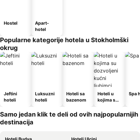
Hostel
Apart-
hotel
Popularne kategorije hotela u Stokholmški
okrug
Jeftini
Luksuzni
Hoteli sa
Hoteli u
Spa h
hoteli
hoteli
bazenom
kojima su
dozvoljeni
kućni
Samo jedan klik te deli od ovih najpopularnijih
ljubimci
destinacija
Hoteli Budva
Hoteli Ulcinj