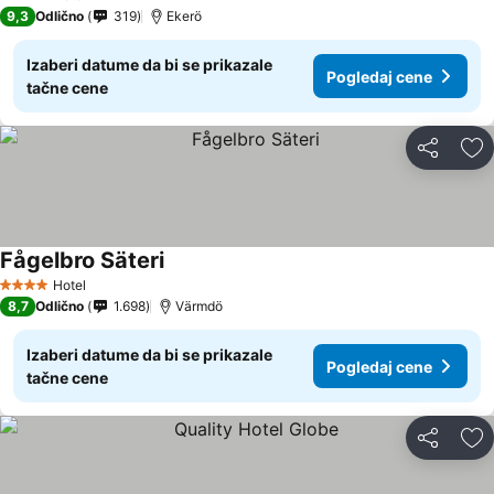
4 Zvezdice
9,3
Odlično
319
Ekerö
Izaberi datume da bi se prikazale
Pogledaj cene
tačne cene
Deli
Do
Fågelbro Säteri
Hotel
4 Zvezdice
8,7
Odlično
1.698
Värmdö
Izaberi datume da bi se prikazale
Pogledaj cene
tačne cene
Deli
Do