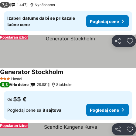
3 Zvezdice
7,4
1.447
Nynäshamn
Izaberi datume da bi se prikazale
Pogledaj cene
tačne cene
Popularan izbor
Deli
Do
Generator Stockholm
Hostel
3 Zvezdice
8,3
Vrlo dobro
28.881
Stokholm
55 €
Od
Pogledaj cene sa
8 sajtova
Pogledaj cene
Popularan izbor
Deli
Do