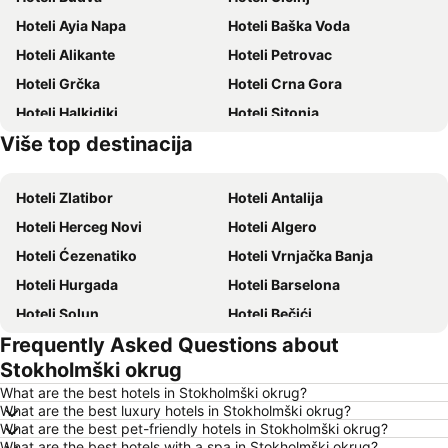
Hoteli Ayia Napa
Hoteli Baška Voda
Hoteli Alikante
Hoteli Petrovac
Hoteli Grčka
Hoteli Crna Gora
Hoteli Halkidiki
Hoteli Sitonia
Više top destinacija
Hoteli Krit
Hoteli Krf
Hoteli Zlatibor
Hoteli Antalija
Hoteli Herceg Novi
Hoteli Algero
Hoteli Ćezenatiko
Hoteli Vrnjačka Banja
Hoteli Hurgada
Hoteli Barselona
Hoteli Solun
Hoteli Bečići
Frequently Asked Questions about
Hoteli Hanija
Hoteli Tivat
Stokholmški okrug
Hoteli Nica
Hoteli Sutomore
What are the best hotels in Stokholmški okrug?
Hoteli Rim
Hoteli Nei Pori
What are the best luxury hotels in Stokholmški okrug?
What are the best pet-friendly hotels in Stokholmški okrug?
Hoteli Pefkohori
Hoteli Rimini
What are the best hotels with a spa in Stokholmški okrug?