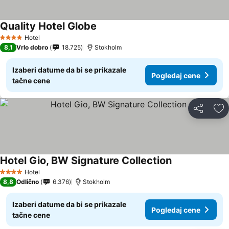
Quality Hotel Globe
Hotel
4 Zvezdice
8,1
Vrlo dobro
18.725
Stokholm
Izaberi datume da bi se prikazale
Pogledaj cene
tačne cene
Deli
Do
Hotel Gio, BW Signature Collection
Hotel
4 Zvezdice
8,8
Odlično
6.376
Stokholm
Izaberi datume da bi se prikazale
Pogledaj cene
tačne cene