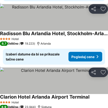
Deli
Do
Radisson Blu Arlandia Hotel, Stockholm-Arlanda
Hotel
4 Zvezdice
8,7
Odlično
19.223
Arlanda
Izaberi datume da bi se prikazale
Pogledaj cene
tačne cene
Deli
Do
Clarion Hotel Arlanda Airport Terminal
Hotel
4 Zvezdice
8,9
Odlično
23.944
Sigtuna