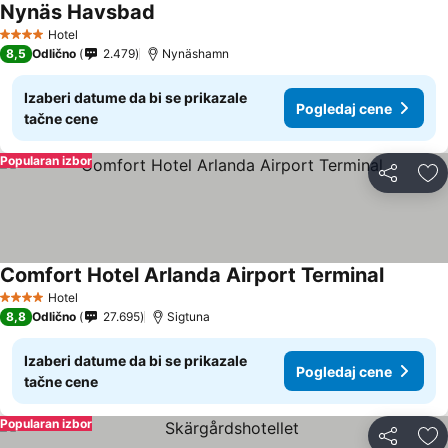
Nynäs Havsbad
Hotel
4 Zvezdice
8,5
Odlično
2.479
Nynäshamn
Izaberi datume da bi se prikazale
Pogledaj cene
tačne cene
Popularan izbor
Deli
Do
Comfort Hotel Arlanda Airport Terminal
Hotel
4 Zvezdice
8,8
Odlično
27.695
Sigtuna
Izaberi datume da bi se prikazale
Pogledaj cene
tačne cene
Popularan izbor
Deli
Do