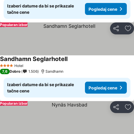
Izaberi datume da bi se prikazale
Pogledaj cene
tačne cene
Popularan izbor
Deli
Do
Sandhamn Seglarhotell
Hotel
4 Zvezdice
7,6
Dobro
1.506
Sandhamn
Izaberi datume da bi se prikazale
Pogledaj cene
tačne cene
Popularan izbor
Deli
Do