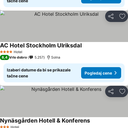
tačne cene
Deli
Do
AC Hotel Stockholm Ulriksdal
Hotel
4 Zvezdice
8,4
Vrlo dobro
5.257
Solna
Izaberi datume da bi se prikazale
Pogledaj cene
tačne cene
Deli
Do
Nynäsgården Hotell & Konferens
Hotel