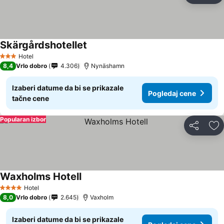
Skärgårdshotellet
Hotel
3 Zvezdice
8,4
Vrlo dobro
4.306
Nynäshamn
Izaberi datume da bi se prikazale
Pogledaj cene
tačne cene
Popularan izbor
Deli
Do
Waxholms Hotell
Hotel
4 Zvezdice
8,0
Vrlo dobro
2.645
Vaxholm
Izaberi datume da bi se prikazale