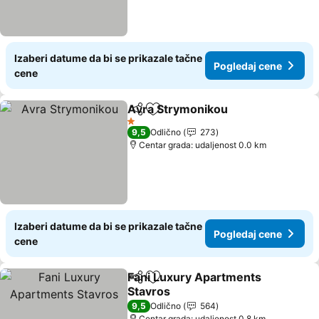
Izaberi datume da bi se prikazale tačne
Pogledaj cene
cene
Αvra Strymonikou
Deli
Dodati u favorite
1 Zvezdice
9,5
Odlično
273
Centar grada: udaljenost 0.0 km
Izaberi datume da bi se prikazale tačne
Pogledaj cene
cene
Fani Luxury Apartments
Deli
Dodati u favorite
Stavros
9,5
Odlično
564
Centar grada: udaljenost 0.8 km