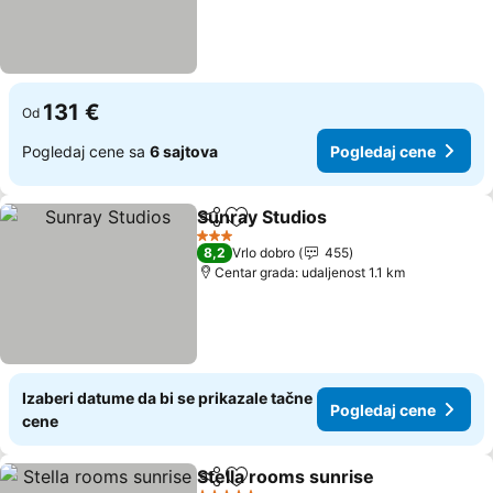
131 €
Od
Pogledaj cene sa
6 sajtova
Pogledaj cene
Sunray Studios
Deli
Dodati u favorite
3 Zvezdice
8,2
Vrlo dobro
455
Centar grada: udaljenost 1.1 km
Izaberi datume da bi se prikazale tačne
Pogledaj cene
cene
Stella rooms sunrise
Deli
Dodati u favorite