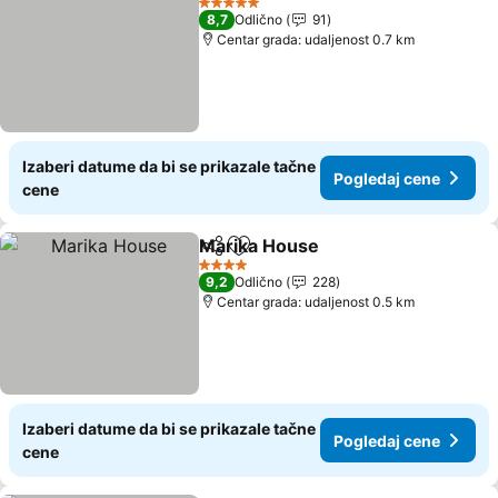
5 Zvezdice
8,7
Odlično
91
Centar grada: udaljenost 0.7 km
Izaberi datume da bi se prikazale tačne
Pogledaj cene
cene
Marika House
Deli
Dodati u favorite
4 Zvezdice
9,2
Odlično
228
Centar grada: udaljenost 0.5 km
Izaberi datume da bi se prikazale tačne
Pogledaj cene
cene