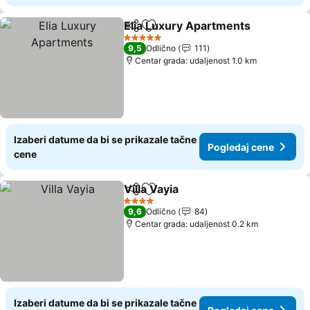
Elia Luxury Apartments
Deli
Dodati u favorite
5 Zvezdice
9,5
Odlično
111
Centar grada: udaljenost 1.0 km
Izaberi datume da bi se prikazale tačne
Pogledaj cene
cene
Villa Vayia
Deli
Dodati u favorite
4 Zvezdice
9,6
Odlično
84
Centar grada: udaljenost 0.2 km
Izaberi datume da bi se prikazale tačne