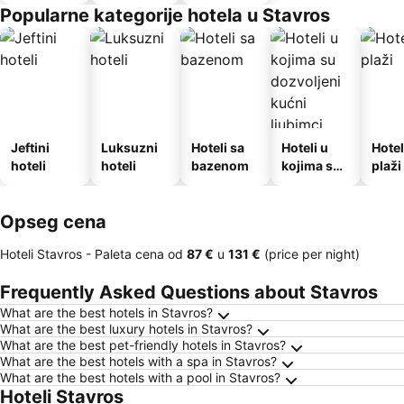
Popularne kategorije hotela u Stavros
Jeftini
Luksuzni
Hoteli sa
Hoteli u
Hotel
hoteli
hoteli
bazenom
kojima su
plaži
dozvoljeni
kućni
Opseg cena
ljubimci
Hoteli Stavros -
Paleta cena
od
‎87 €
u
‎131 €
(price per night)
Frequently Asked Questions about Stavros
What are the best hotels in Stavros?
What are the best luxury hotels in Stavros?
What are the best pet-friendly hotels in Stavros?
What are the best hotels with a spa in Stavros?
What are the best hotels with a pool in Stavros?
Hoteli Stavros