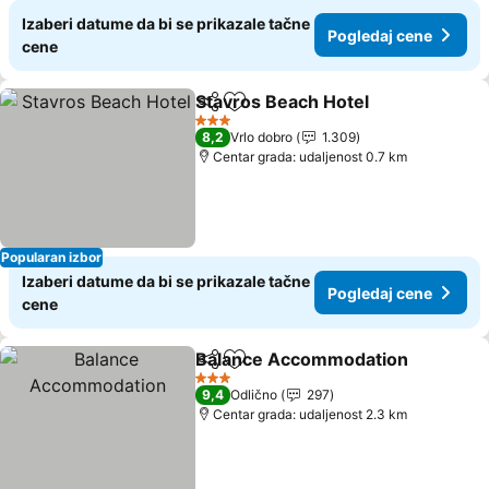
Izaberi datume da bi se prikazale tačne
Pogledaj cene
cene
Stavros Beach Hotel
Deli
Dodati u favorite
3 Zvezdice
8,2
Vrlo dobro
1.309
Centar grada: udaljenost 0.7 km
Popularan izbor
Izaberi datume da bi se prikazale tačne
Pogledaj cene
cene
Balance Accommodation
Deli
Dodati u favorite
3 Zvezdice
9,4
Odlično
297
Centar grada: udaljenost 2.3 km