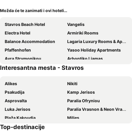
Možda će te zanimati i ovi hoteli…
Stavros Beach Hotel
Vangelis
Electra Hotel
Armiriki Rooms
Balance Accommodation
Lagaria Luxury Rooms & Apartments
Pfaffenhofen
Yasoo Holiday Apartments
Αvra Strymonikou
Arhontiko Liamas
Interesantna mesta - Stavros
Saint George Hotel
Rihios Hotel
Villa Filimon
St Paul and Peter's House
Alikes
Nikiti
Villa Riviera
Albatros Suites
Psakudija
Kamp Jerisos
Hotel Athina
Blueleaf
Asprovalta
Paralia Ofryniou
Sea Legends
KyMa Studios and Suites
Luka Jerisos
Paralia Vrasnon & Neon Vrasnon
Lotos Apartments
Makedos Sea View
Plaža Kakoudia
Milies
Hotel Strimoniko
Avaton Luxury Resort
Top-destinacije
Plaža Platanija
Develiki
Villa Amalia Sun Beach
Akroyiali