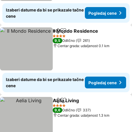
Izaberi datume da bi se prikazale tačne
Pogledaj cene
cene
Il Mondo Residence
Deli
Dodati u favorite
4 Zvezdice
9,5
Odlično
261
Centar grada: udaljenost 0.1 km
Izaberi datume da bi se prikazale tačne
Pogledaj cene
cene
Aelia Living
Deli
Dodati u favorite
4 Zvezdice
9,6
Odlično
337
Centar grada: udaljenost 1.3 km