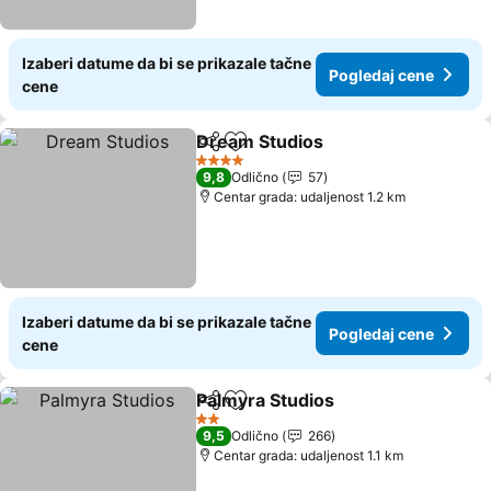
Izaberi datume da bi se prikazale tačne
Pogledaj cene
cene
Dream Studios
Deli
Dodati u favorite
4 Zvezdice
9,8
Odlično
57
Centar grada: udaljenost 1.2 km
Izaberi datume da bi se prikazale tačne
Pogledaj cene
cene
Palmyra Studios
Deli
Dodati u favorite
2 Zvezdice
9,5
Odlično
266
Centar grada: udaljenost 1.1 km