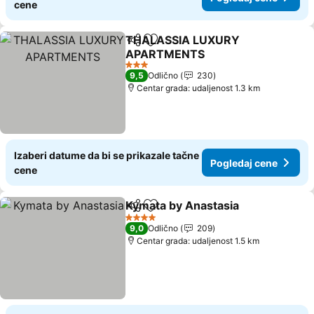
cene
THALASSIA LUXURY
Deli
Dodati u favorite
APARTMENTS
3 Zvezdice
9,5
Odlično
230
Centar grada: udaljenost 1.3 km
Izaberi datume da bi se prikazale tačne
Pogledaj cene
cene
Kymata by Anastasia
Deli
Dodati u favorite
4 Zvezdice
9,0
Odlično
209
Centar grada: udaljenost 1.5 km