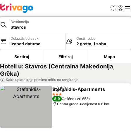
Favoriti
Prijavi
Men
Destinacija
Stavros
Dolazak/odlazak
Gosti i sobe
Izaberi datume
2 gosta, 1 soba.
Sortiraj
Filtriraj
Mapa
Hoteli u: Stavros (Centralna Makedonija,
Grčka)
Kako uplate koje primimo utiču na rangiranje
Stefanidis-Apartments
Deli
Dodati u favorite
3 Zvezdice
8,9
Odlično
653
Centar grada: udaljenost 0.6 km