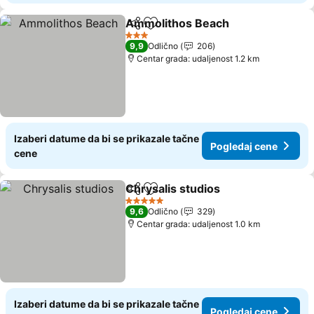
Ammolithos Beach
Deli
Dodati u favorite
3 Zvezdice
9,9
Odlično
206
Centar grada: udaljenost 1.2 km
Izaberi datume da bi se prikazale tačne
Pogledaj cene
cene
Chrysalis studios
Deli
Dodati u favorite
5 Zvezdice
9,6
Odlično
329
Centar grada: udaljenost 1.0 km
Izaberi datume da bi se prikazale tačne
Pogledaj cene