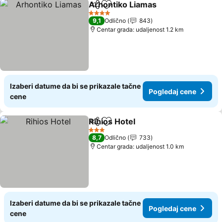
Arhontiko Liamas
Deli
Dodati u favorite
4 Zvezdice
9,1
Odlično
843
Centar grada: udaljenost 1.2 km
Izaberi datume da bi se prikazale tačne
Pogledaj cene
cene
Rihios Hotel
Deli
Dodati u favorite
3 Zvezdice
8,7
Odlično
733
Centar grada: udaljenost 1.0 km
Izaberi datume da bi se prikazale tačne
Pogledaj cene
cene