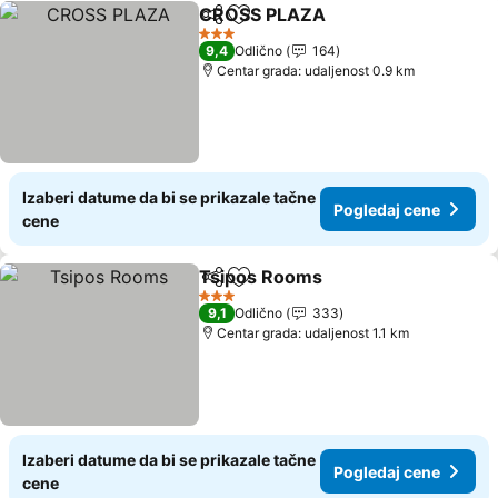
CROSS PLAZA
Deli
Dodati u favorite
3 Zvezdice
9,4
Odlično
164
Centar grada: udaljenost 0.9 km
Izaberi datume da bi se prikazale tačne
Pogledaj cene
cene
Tsipos Rooms
Deli
Dodati u favorite
3 Zvezdice
9,1
Odlično
333
Centar grada: udaljenost 1.1 km
Izaberi datume da bi se prikazale tačne
Pogledaj cene
cene