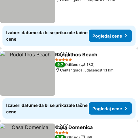
Izaberi datume da bi se prikazale tačne
Pogledaj cene
cene
Rodolithos Beach
Deli
Dodati u favorite
5 Zvezdice
9,7
Odlično
133
Centar grada: udaljenost 1.1 km
Izaberi datume da bi se prikazale tačne
Pogledaj cene
cene
Casa Domenica
Deli
Dodati u favorite
4 Zvezdice
9,9
Odlično
89