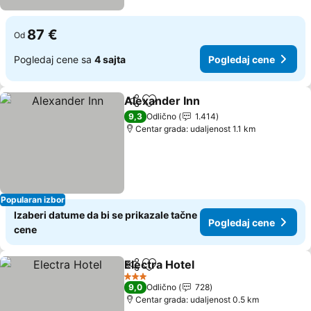
87 €
Od
Pogledaj cene sa
4 sajta
Pogledaj cene
Alexander Inn
Deli
Dodati u favorite
9,3
Odlično
1.414
Centar grada: udaljenost 1.1 km
Popularan izbor
Izaberi datume da bi se prikazale tačne
Pogledaj cene
cene
Electra Hotel
Deli
Dodati u favorite
3 Zvezdice
9,0
Odlično
728
Centar grada: udaljenost 0.5 km