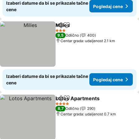
Izaberi datume da bi se prikazale tačne
Pogledaj cene
cene
Milies
Deli
Dodati u favorite
3 Zvezdice
9,5
Odlično
400
Centar grada: udaljenost 2.1 km
Izaberi datume da bi se prikazale tačne
Pogledaj cene
cene
Lotos Apartments
Deli
Dodati u favorite
4 Zvezdice
8,7
Odlično
290
Centar grada: udaljenost 0.7 km