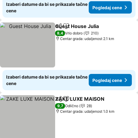
Izaberi datume da bi se prikazale tačne
Pogledaj cene
cene
Guest House Julia
Deli
Dodati u favorite
8,4
Vrlo dobro
210
Centar grada: udaljenost 2.1 km
Izaberi datume da bi se prikazale tačne
Pogledaj cene
cene
ZAKE LUXE MAISON
Deli
Dodati u favorite
9,7
Odlično
28
Centar grada: udaljenost 1.0 km