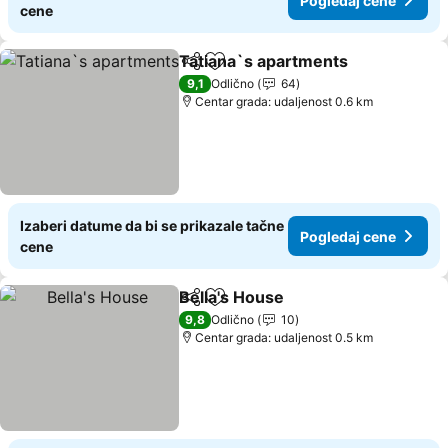
Pogledaj cene
cene
Tatiana`s apartments
Deli
Dodati u favorite
9,1
Odlično
64
Centar grada: udaljenost 0.6 km
Izaberi datume da bi se prikazale tačne
Pogledaj cene
cene
Bella's House
Deli
Dodati u favorite
9,8
Odlično
10
Centar grada: udaljenost 0.5 km