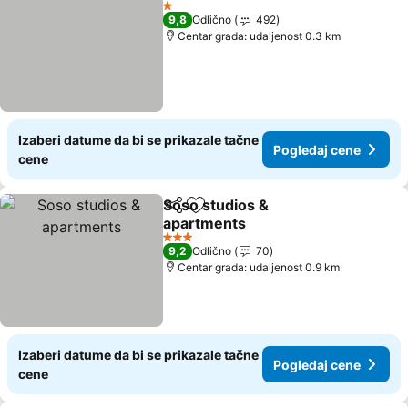
1 Zvezdice
9,8
Odlično
492
Centar grada: udaljenost 0.3 km
Izaberi datume da bi se prikazale tačne
Pogledaj cene
cene
Soso studios &
Deli
Dodati u favorite
apartments
3 Zvezdice
9,2
Odlično
70
Centar grada: udaljenost 0.9 km
Izaberi datume da bi se prikazale tačne
Pogledaj cene
cene