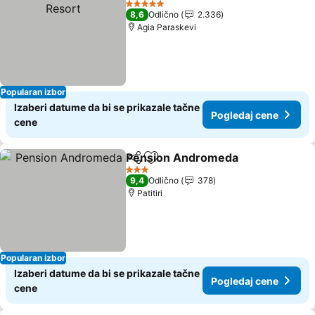
5 Zvezdice
8,6
Odlično
2.336
Agia Paraskevi
Popularan izbor
Izaberi datume da bi se prikazale tačne
Pogledaj cene
cene
Pension Andromeda
Deli
Dodati u favorite
Pogle
3 Zvezdice
9,4
Odlično
378
Patitiri
Popularan izbor
Izaberi datume da bi se prikazale tačne
Pogledaj cene
cene