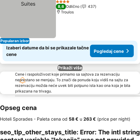
4 Zvezdice
8,6
Odlično
437
Troulos
Popularan izbor
Izaberi datume da bi se prikazale tačne
Pogledaj cene
cene
Prikaži više
Cene i raspoloživost koje primamo sa sajtova za rezervaciju
neprestano se menjaju. To znači da ponuda koju vidiš na sajtu za
rezervaciju možda neće uvek biti potpuno ista kao ona koja je bila
prikazana na trivagu.
Opseg cena
Hoteli Sporades -
Paleta cena
od
‎58 €
u
‎263 €
(price per night)
seo_tlp_other_stays_title: Error: The intl string