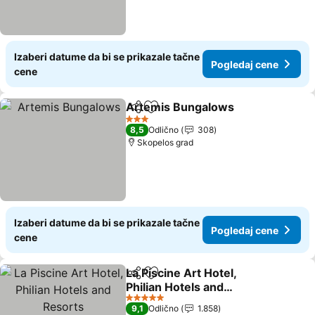
Izaberi datume da bi se prikazale tačne
Pogledaj cene
cene
Artemis Bungalows
Deli
Dodati u favorite
Pogled
3 Zvezdice
8,5
Odlično
308
Skopelos grad
Izaberi datume da bi se prikazale tačne
Pogledaj cene
cene
La Piscine Art Hotel,
Deli
Dodati u favorite
Philian Hotels and
Resorts
Pogledaj cene
5 Zvezdice
9,1
Odlično
1.858