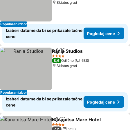
Skiatos grad
Popularan izbor
Izaberi datume da bi se prikazale tačne
Pogledaj cene
cene
Rania Studios
Deli
Dodati u favorite
Pogledaj cen
4 Zvezdice
8,6
Odlično
638
Skiatos grad
Popularan izbor
Izaberi datume da bi se prikazale tačne
Pogledaj cene
cene
Kanapitsa Mare Hotel
Deli
Dodati u favorite
Pogl
4 Zvezdice
7,2
253