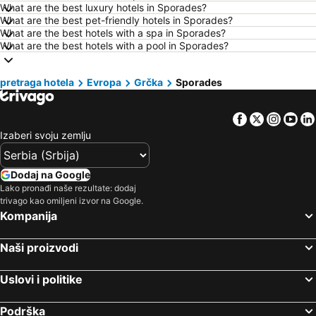
What are the best luxury hotels in Sporades?
Hoteli Ohrid
Hoteli Ljoret de Mar
What are the best pet-friendly hotels in Sporades?
What are the best hotels with a spa in Sporades?
Hoteli Atina
Hoteli Solun
What are the best hotels with a pool in Sporades?
Hoteli Nica
Hoteli Ostrvo Tasos
Hoteli Hrvatsko primorje
Hoteli Srbija
pretraga hotela
Evropa
Grčka
Sporades
Hoteli Malta
Hoteli Santorini
Facebook
Twitter
Insta
Yo
Hoteli Kipar
Hoteli Ostrvo Zakintos
Izaberi svoju zemlju
Hoteli Krf
Hoteli Hrvatska Istra
Hoteli Italija
Hoteli Lefkada
Dodaj na Google
Hoteli Španija
Hoteli Centralna Makedonija
Lako pronađi naše rezultate: dodaj
trivago kao omiljeni izvor na Google.
Hoteli Čios
Hoteli Jezero Garda
Kompanija
Hoteli Turska
Hoteli Tesalija
Hoteli Zadarska županija
Hoteli Ostrvo Paxos
Naši proizvodi
Uslovi i politike
Podrška