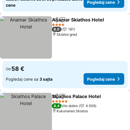
Pogledaj cene
cene
Anamar Skiathos Hotel
Deli
Dodati u favorite
Pog
4 Zvezdice
6,5
181
Skiatos grad
58 €
Od
Pogledaj cene sa
3 sajta
Pogledaj cene
Skiathos Palace Hotel
Deli
Dodati u favorite
Pogl
5 Zvezdice
8,4
Vrlo dobro
4.506
Kukunaries Skiatos