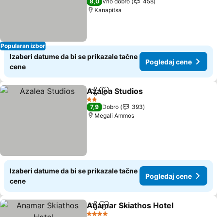
8,0
Vrlo dobro
458
Kanapitsa
Popularan izbor
Izaberi datume da bi se prikazale tačne
Pogledaj cene
cene
Azalea Studios
Deli
Dodati u favorite
Pogledaj c
2 Zvezdice
7,9
Dobro
393
Megali Ammos
Izaberi datume da bi se prikazale tačne
Pogledaj cene
cene
Anamar Skiathos Hotel
Deli
Dodati u favorite
Pog