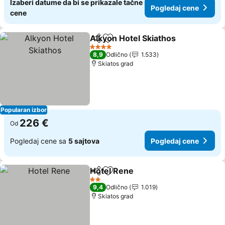
Izaberi datume da bi se prikazale tačne
Pogledaj cene
cene
Alkyon Hotel Skiathos
Deli
Dodati u favorite
Pogl
4 Zvezdice
8,9
Odlično
1.533
Skiatos grad
Popularan izbor
226 €
Od
Pogledaj cene sa
5 sajtova
Pogledaj cene
Hotel Rene
Deli
Dodati u favorite
Pogledaj cene
2 Zvezdice
9,4
Odlično
1.019
Skiatos grad