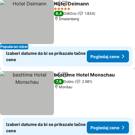
Hotel Deimann
Deli
Dodati u favorite
Pogledaj c
5 Zvezdice
9,4
Odlično
1.834
Šmalenberg
Popularan izbor
Izaberi datume da bi se prikazale tačne
Pogledaj cene
cene
besttime Hotel Monschau
Deli
Dodati u favorite
7,6
Dobro
2.981
Monšau
Izaberi datume da bi se prikazale tačne
Pogledaj cene
cene