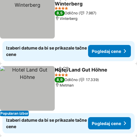
Deli
Dodati u favorite
Winterberg
Pogledaj cene
4 Zvezdice
8,5
Odlično
7.987
Vinterberg
Izaberi datume da bi se prikazale tačne
Pogledaj cene
cene
Hotel Land Gut Höhne
Deli
Dodati u favorite
Pogl
4 Zvezdice
8,9
Odlično
17.339
Metman
Popularan izbor
Izaberi datume da bi se prikazale tačne
Pogledaj cene
cene