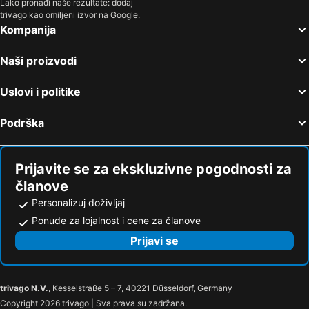
Lako pronađi naše rezultate: dodaj
trivago kao omiljeni izvor na Google.
Hoteli Dormagen
Hoteli Troisdorf
Kompanija
Hoteli Moers
Hoteli Ksanten
Hoteli Lindlar
Hoteli Bad Laasfe
Naši proizvodi
Hoteli Burbach
Hoteli Freudenberg
Uslovi i politike
Hoteli Marl
Hoteli Lipštadt
Hoteli Netphen
Hoteli Bad Sasendorf
Podrška
Hoteli Laer
Hoteli Verl
Hoteli Horstel
Hoteli Fröndenberg
Prijavite se za ekskluzivne pogodnosti za
članove
Personalizuj doživljaj
Ponude za lojalnost i cene za članove
Prijavi se
trivago N.V.
, Kesselstraße 5 – 7, 40221 Düsseldorf, Germany
Copyright 2026 trivago | Sva prava su zadržana.