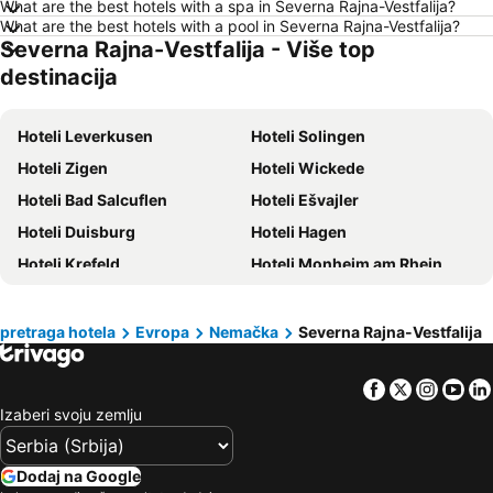
What are the best hotels with a spa in Severna Rajna-Vestfalija?
Hoteli Milano
Hoteli Hrvatsko primorje
What are the best hotels with a pool in Severna Rajna-Vestfalija?
Severna Rajna-Vestfalija - Više top
Hoteli Majorka
Hoteli Kipar
destinacija
Hoteli Sardinija
Hoteli Ostrvo Tasos
Hoteli Santorini
Hoteli Italija
Hoteli Leverkusen
Hoteli Solingen
Hoteli Srbija
Hoteli Malta
Hoteli Zigen
Hoteli Wickede
Hoteli Lefkada
Hoteli Ostrvo Zakintos
Hoteli Bad Salcuflen
Hoteli Ešvajler
Hoteli Hrvatska Istra
Hoteli Antalijska provincija
Hoteli Duisburg
Hoteli Hagen
Hoteli Egipat
Hoteli Tunis
Hoteli Krefeld
Hoteli Monheim am Rhein
Hoteli Kassandra Peninsula
Hoteli Turska
Hoteli Boholt
Hoteli Oberhauzen
Hoteli Tesalija
Hoteli Sicilija
Hoteli Frechen
Hoteli Reklinghausen
pretraga hotela
Evropa
Nemačka
Severna Rajna-Vestfalija
Hoteli Blomberg
Hoteli Hilden
Facebook
Twitter
Insta
Yo
Hoteli Ratingen
Hoteli Paderborn
Izaberi svoju zemlju
Hoteli Aldenhoven
Hoteli Ham
Hoteli Bottrop
Hoteli Vupertal
Dodaj na Google
Hoteli Milhajm an der Rur
Hoteli Bergiš Gladbah