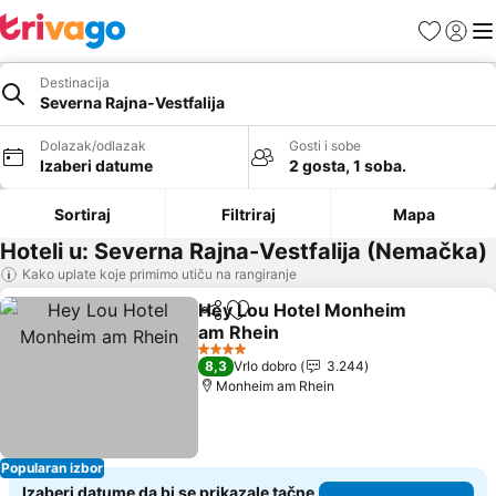
Favoriti
Prijavi
Men
Destinacija
Severna Rajna-Vestfalija
Dolazak/odlazak
Gosti i sobe
Izaberi datume
2 gosta, 1 soba.
Sortiraj
Filtriraj
Mapa
Hoteli u: Severna Rajna-Vestfalija (Nemačka)
Kako uplate koje primimo utiču na rangiranje
Hey Lou Hotel Monheim
Deli
Dodati u favorite
am Rhein
Pogledaj cene
4 Zvezdice
8,3
Vrlo dobro
3.244
Monheim am Rhein
Popularan izbor
Izaberi datume da bi se prikazale tačne