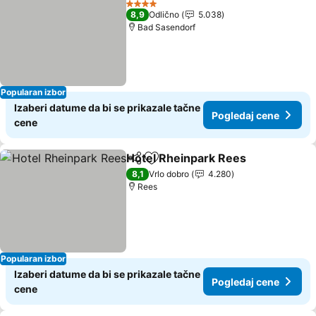
4 Zvezdice
8,9
Odlično
5.038
Bad Sasendorf
Popularan izbor
Izaberi datume da bi se prikazale tačne
Pogledaj cene
cene
Hotel Rheinpark Rees
Deli
Dodati u favorite
Pogl
8,1
Vrlo dobro
4.280
Rees
Popularan izbor
Izaberi datume da bi se prikazale tačne
Pogledaj cene
cene