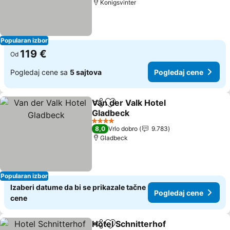
Konigsvinter
Popularan izbor
119 €
Od
Pogledaj cene sa
5 sajtova
Pogledaj cene
Van der Valk Hotel
Deli
Dodati u favorite
Gladbeck
Pogledaj cene
4 Zvezdice
8,0
Vrlo dobro
9.783
Gladbeck
Popularan izbor
Izaberi datume da bi se prikazale tačne
Pogledaj cene
cene
Hotel Schnitterhof
Deli
Dodati u favorite
Pogleda