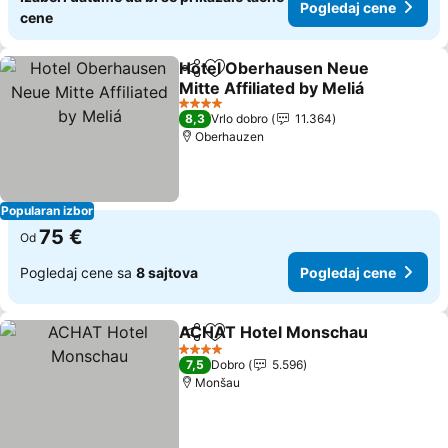
Pogledaj cene
cene
Hotel Oberhausen Neue
Deli
Dodati u favorite
Mitte Affiliated by Meliá
Pogledaj cene
4 Zvezdice
8,3
Vrlo dobro
11.364
Oberhauzen
Popularan izbor
75 €
Od
Pogledaj cene sa
8 sajtova
Pogledaj cene
ACHAT Hotel Monschau
Deli
Dodati u favorite
Po
4 Zvezdice
7,5
Dobro
5.596
Monšau