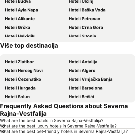
Hoteli Budva
Hoteli Ulcinj
Hoteli Ayia Napa
Hoteli Baška Voda
Hoteli Alikante
Hoteli Petrovac
Hoteli Grčka
Hoteli Crna Gora
Hoteli Halkidiki
Hoteli Sitonia
Više top destinacija
Hoteli Krit
Hoteli Krf
Hoteli Zlatibor
Hoteli Antalija
Hoteli Herceg Novi
Hoteli Algero
Hoteli Ćezenatiko
Hoteli Vrnjačka Banja
Hoteli Hurgada
Hoteli Barselona
Hoteli Solun
Hoteli Bečići
Frequently Asked Questions about Severna
Hoteli Hanija
Hoteli Tivat
Rajna-Vestfalija
Hoteli Nica
Hoteli Sutomore
What are the best hotels in Severna Rajna-Vestfalija?
Hoteli Rim
Hoteli Nei Pori
What are the best luxury hotels in Severna Rajna-Vestfalija?
What are the best pet-friendly hotels in Severna Rajna-Vestfalija?
Hoteli Pefkohori
Hoteli Rimini