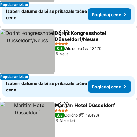
Popularan izbor
Izaberi datume da bi se prikazale tačne
Pogledaj cene
cene
Dorint Kongresshotel
Deli
Dodati u favorite
Düsseldorf/Neuss
Pogledaj cene
4 Zvezdice
8,3
Vrlo dobro
13.170
Neus
Popularan izbor
Izaberi datume da bi se prikazale tačne
Pogledaj cene
cene
Maritim Hotel Düsseldorf
Deli
Dodati u favorite
P
4 Zvezdice
8,8
Odlično
19.493
Dizeldorf