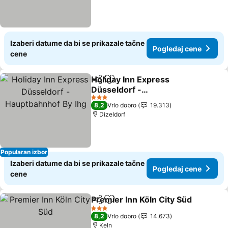
Izaberi datume da bi se prikazale tačne
Pogledaj cene
cene
Holiday Inn Express
Deli
Dodati u favorite
Düsseldorf -
Hauptbahnhof By Ihg
Pogledaj cene
3 Zvezdice
8,2
Vrlo dobro
19.313
Dizeldorf
Popularan izbor
Izaberi datume da bi se prikazale tačne
Pogledaj cene
cene
Premier Inn Köln City Süd
Deli
Dodati u favorite
3 Zvezdice
8,2
Vrlo dobro
14.673
Keln