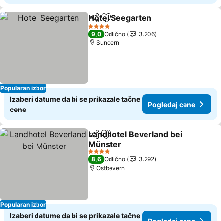
Hotel Seegarten
Deli
Dodati u favorite
Pogledaj 
4 Zvezdice
9,0
Odlično
3.206
Sundern
Popularan izbor
Izaberi datume da bi se prikazale tačne
Pogledaj cene
cene
Landhotel Beverland bei
Deli
Dodati u favorite
Münster
Pogledaj cene
4 Zvezdice
8,6
Odlično
3.292
Ostbevern
Popularan izbor
Izaberi datume da bi se prikazale tačne
Pogledaj cene