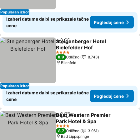
Popularan izbor
Izaberi datume da bi se prikazale tačne
Pogledaj cene
cene
Steigenberger Hotel
Deli
Dodati u favorite
Bielefelder Hof
Pogledaj cene
4 Zvezdice
8,9
Odlično
8.743
Bilenfeld
Popularan izbor
Izaberi datume da bi se prikazale tačne
Pogledaj cene
cene
Best Western Premier
Deli
Dodati u favorite
Park Hotel & Spa
Pogledaj cene
4 Zvezdice
8,7
Odlično
3.961
Bad Lippspringe