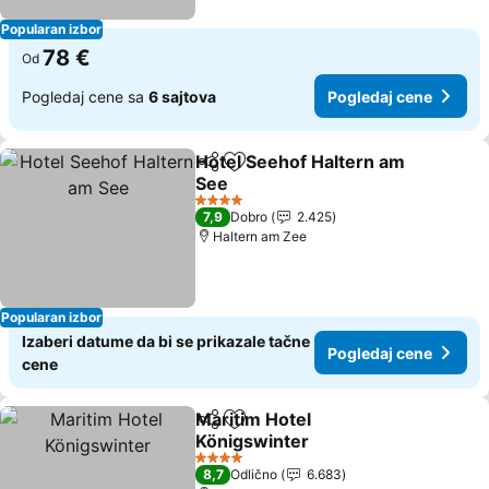
Popularan izbor
78 €
Od
Pogledaj cene sa
6 sajtova
Pogledaj cene
Hotel Seehof Haltern am
Deli
Dodati u favorite
See
Pogledaj cene
4 Zvezdice
7,9
Dobro
2.425
Haltern am Zee
Popularan izbor
Izaberi datume da bi se prikazale tačne
Pogledaj cene
cene
Maritim Hotel
Deli
Dodati u favorite
Königswinter
Pogledaj cene
4 Zvezdice
8,7
Odlično
6.683