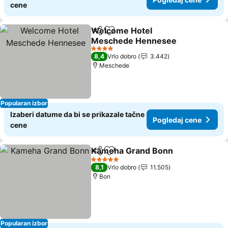
cene
Welcome Hotel
Deli
Dodati u favorite
Meschede Hennesee
Pogledaj cene
4 Zvezdice
8,4
Vrlo dobro
3.442
Meschede
Popularan izbor
Izaberi datume da bi se prikazale tačne
Pogledaj cene
cene
Kameha Grand Bonn
Deli
Dodati u favorite
Pogle
5 Zvezdice
8,1
Vrlo dobro
11.505
Bon
Popularan izbor