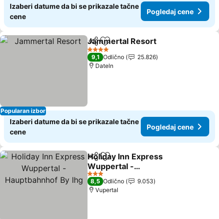
Izaberi datume da bi se prikazale tačne
Pogledaj cene
cene
Jammertal Resort
Deli
Dodati u favorite
Pogleda
4 Zvezdice
9,1
Odlično
25.826
Dateln
Popularan izbor
Izaberi datume da bi se prikazale tačne
Pogledaj cene
cene
Holiday Inn Express
Deli
Dodati u favorite
Wuppertal -
Hauptbahnhof By Ihg
Pogledaj cene
3 Zvezdice
8,5
Odlično
9.053
Vupertal