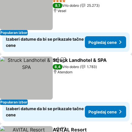
Pogledaj cene
4 Zvezdice
8,1
Vrlo dobro
25.273
Vesel
Popularan izbor
Izaberi datume da bi se prikazale tačne
Pogledaj cene
cene
Struck Landhotel & SPA
Deli
Dodati u favorite
Po
8,4
Vrlo dobro
1.783
Atendorn
Popularan izbor
Izaberi datume da bi se prikazale tačne
Pogledaj cene
cene
AVITAL Resort