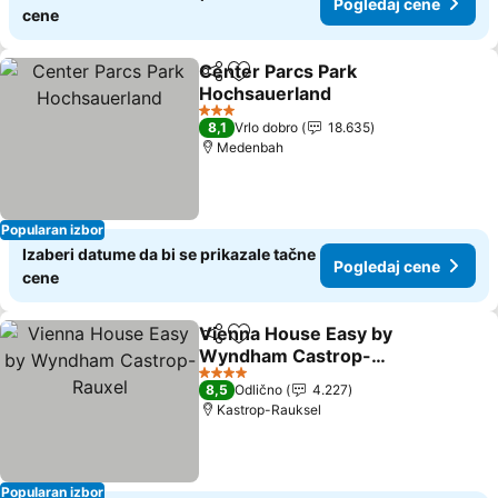
Pogledaj cene
cene
Center Parcs Park
Deli
Dodati u favorite
Hochsauerland
Pogledaj cene
3 Zvezdice
8,1
Vrlo dobro
18.635
Medenbah
Popularan izbor
Izaberi datume da bi se prikazale tačne
Pogledaj cene
cene
Vienna House Easy by
Deli
Dodati u favorite
Wyndham Castrop-
Rauxel
Pogledaj cene
4 Zvezdice
8,5
Odlično
4.227
Kastrop-Rauksel
Popularan izbor