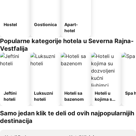
Hostel
Gostionica
Apart-
hotel
Popularne kategorije hotela u Severna Rajna-
Vestfalija
Jeftini
Luksuzni
Hoteli sa
Hoteli u
Spa h
hoteli
hoteli
bazenom
kojima su
dozvoljeni
kućni
Samo jedan klik te deli od ovih najpopularnijih
ljubimci
destinacija