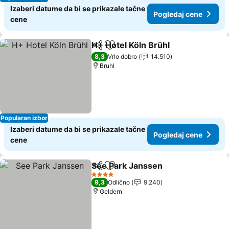
Izaberi datume da bi se prikazale tačne
Pogledaj cene
cene
H+ Hotel Köln Brühl
Deli
Dodati u favorite
Pogled
8,3
Vrlo dobro
14.510
Bruhl
Popularan izbor
Izaberi datume da bi se prikazale tačne
Pogledaj cene
cene
See Park Janssen
Deli
Dodati u favorite
Pogledaj
4 Zvezdice
9,3
Odlično
9.240
Geldern