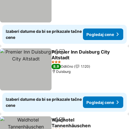
Izaberi datume da bi se prikazale tačne
Pogledaj cene
cene
Premier Inn Duisburg City
Deli
Dodati u favorite
Altstadt
Pogledaj cene
3 Zvezdice
8,9
Odlično
1.120
Duisburg
Izaberi datume da bi se prikazale tačne
Pogledaj cene
cene
Waldhotel
Deli
Dodati u favorite
Tannenhäuschen