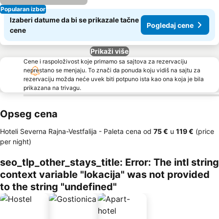
Popularan izbor
Izaberi datume da bi se prikazale tačne
Pogledaj cene
cene
Prikaži više
Cene i raspoloživost koje primamo sa sajtova za rezervaciju
neprestano se menjaju. To znači da ponuda koju vidiš na sajtu za
rezervaciju možda neće uvek biti potpuno ista kao ona koja je bila
prikazana na trivagu.
Opseg cena
Hoteli Severna Rajna-Vestfalija -
Paleta cena
od
‎75 €
u
‎119 €
(price
per night)
seo_tlp_other_stays_title: Error: The intl string
context variable "lokacija" was not provided
to the string "undefined"