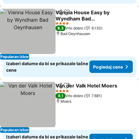
Vienna House Easy by
Deli
Dodati u favorite
Wyndham Bad
Oeynhausen
Pogledaj cene
4 Zvezdice
8,3
Vrlo dobro
6.130
Bad Oeynhausen
Popularan izbor
Izaberi datume da bi se prikazale tačne
Pogledaj cene
cene
Van der Valk Hotel Moers
Deli
Dodati u favorite
4 Zvezdice
8,1
Vrlo dobro
7.681
Moers
Popularan izbor
Izaberi datume da bi se prikazale tačne