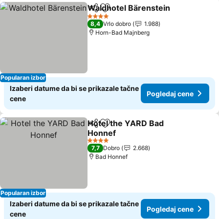
Waldhotel Bärenstein
Deli
Dodati u favorite
Pogl
4 Zvezdice
8,4
Vrlo dobro
1.988
Horn-Bad Majnberg
Popularan izbor
Izaberi datume da bi se prikazale tačne
Pogledaj cene
cene
Hotel the YARD Bad
Deli
Dodati u favorite
Honnef
Pogledaj cene
4 Zvezdice
7,7
Dobro
2.668
Bad Honnef
Popularan izbor
Izaberi datume da bi se prikazale tačne
Pogledaj cene
cene