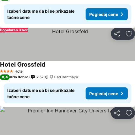
Izaberi datume da bi se prikazale
Pogledaj cene
tačne cene
Popularan izbor
Deli
Do
Hotel Grossfeld
Pogledaj cene
Hotel
4 Zvezdice
8,4
Vrlo dobro
2.573
Bad Benthajm
Izaberi datume da bi se prikazale
Pogledaj cene
tačne cene
Deli
Do