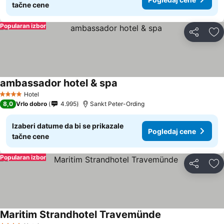
tačne cene
Popularan izbor
Deli
Do
ambassador hotel & spa
Pogledaj cene
Hotel
4 Zvezdice
8,0
Vrlo dobro
4.995
Sankt Peter-Ording
Izaberi datume da bi se prikazale
Pogledaj cene
tačne cene
Popularan izbor
Deli
Do
Maritim Strandhotel Travemünde
Pogledaj cene