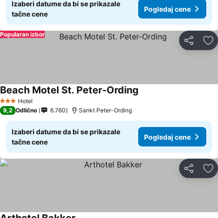
Izaberi datume da bi se prikazale
Pogledaj cene
tačne cene
Popularan izbor
Deli
Do
Beach Motel St. Peter-Ording
Pogledaj cene
Hotel
3 Zvezdice
9,2
Odlično
6.760
Sankt Peter-Ording
Izaberi datume da bi se prikazale
Pogledaj cene
tačne cene
Deli
Do