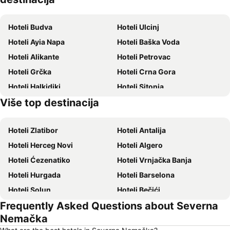
Hoteli Budva
Hoteli Ulcinj
Hoteli Ayia Napa
Hoteli Baška Voda
Hoteli Alikante
Hoteli Petrovac
Hoteli Grčka
Hoteli Crna Gora
Hoteli Halkidiki
Hoteli Sitonia
Više top destinacija
Hoteli Krf
Hoteli Hrvatsko primorje
Hoteli Zlatibor
Hoteli Antalija
Hoteli Herceg Novi
Hoteli Algero
Hoteli Ćezenatiko
Hoteli Vrnjačka Banja
Hoteli Hurgada
Hoteli Barselona
Hoteli Solun
Hoteli Bečići
Frequently Asked Questions about Severna
Hoteli Hanija
Hoteli Tivat
Nemačka
Hoteli Nica
Hoteli Sutomore