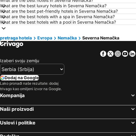
What are the best hotels in Severna Nemačka?
Hoteli Rim
Hoteli Nei Pori
What are the best luxury hotels in Severna Nemačka?
What are the best pet-friendly hotels in Severna Nemačka?
Hoteli Pefkohori
Hoteli Rimini
What are the best hotels with a spa in Severna Nemačka?
Hoteli Milano
Hoteli Krit
What are the best hotels with a pool in Severna Nemačka?
Hoteli Majorka
Hoteli Kipar
pretraga hotela
Hoteli Sardinija
Evropa
Nemačka
Hoteli Ostrvo Tasos
Severna Nemačka
Hoteli Santorini
Hoteli Italija
Facebook
Twitter
Insta
Yo
Hoteli Srbija
Hoteli Malta
Izaberi svoju zemlju
Hoteli Lefkada
Hoteli Ostrvo Zakintos
Hoteli Hrvatska Istra
Hoteli Antalijska provincija
Dodaj na Google
Hoteli Egipat
Hoteli Tunis
Lako pronađi naše rezultate: dodaj
trivago kao omiljeni izvor na Google.
Hoteli Kassandra Peninsula
Hoteli Turska
Kompanija
Hoteli Tesalija
Hoteli Sicilija
Naši proizvodi
Uslovi i politike