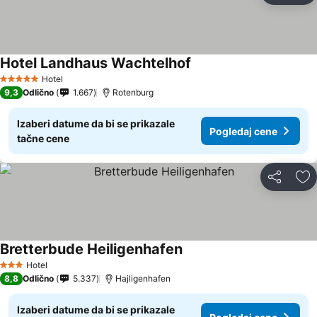
Hotel Landhaus Wachtelhof
Pogledaj cene
Hotel
5 Zvezdice
9,3
Odlično
1.667
Rotenburg
Izaberi datume da bi se prikazale
Pogledaj cene
tačne cene
Deli
Do
Bretterbude Heiligenhafen
Pogledaj cene
Hotel
3 Zvezdice
8,8
Odlično
5.337
Hajligenhafen
Izaberi datume da bi se prikazale