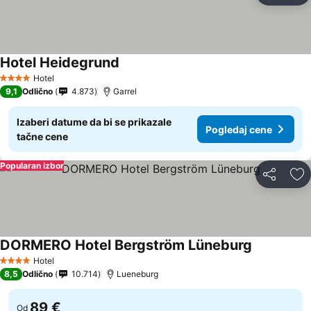
Hotel Heidegrund
Pogledaj cene
Hotel
4 Zvezdice
9,1
Odlično
4.873
Garrel
Izaberi datume da bi se prikazale
Pogledaj cene
tačne cene
Popularan izbor
Deli
Do
DORMERO Hotel Bergström Lüneburg
Pogledaj c
Hotel
4 Zvezdice
8,5
Odlično
10.714
Lueneburg
89 €
Od