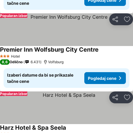
Pogledaj cene
tačne cene
Popularan izbor
Deli
Do
Premier Inn Wolfsburg City Centre
Pogledaj cene
Hotel
3 Zvezdice
8,6
Odlično
6.431
Volfsburg
Izaberi datume da bi se prikazale
Pogledaj cene
tačne cene
Popularan izbor
Deli
Do
Harz Hotel & Spa Seela
Pogledaj cene