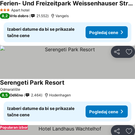
Ferien- Und Freizeitpark Weissenhauser Strand
Pogledaj cene
Apart hotel
3 Zvezdice
8,2
Vrlo dobro
21.552
Vangels
Izaberi datume da bi se prikazale
Pogledaj cene
tačne cene
Deli
Do
Serengeti Park Resort
Pogledaj cene
Odmaralište
8,5
Odlično
2.464
Hodenhagen
Izaberi datume da bi se prikazale
Pogledaj cene
tačne cene
Popularan izbor
Deli
Do