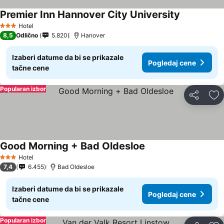
Premier Inn Hannover City University
Pogledaj c
Hotel
3 Zvezdice
8,5
Odlično
5.820
Hanover
Izaberi datume da bi se prikazale
Pogledaj cene
tačne cene
Popularan izbor
Deli
Do
Good Morning + Bad Oldesloe
Pogledaj cene
Hotel
3 Zvezdice
7,4
6.455
Bad Oldesloe
Izaberi datume da bi se prikazale
Pogledaj cene
tačne cene
Popularan izbor