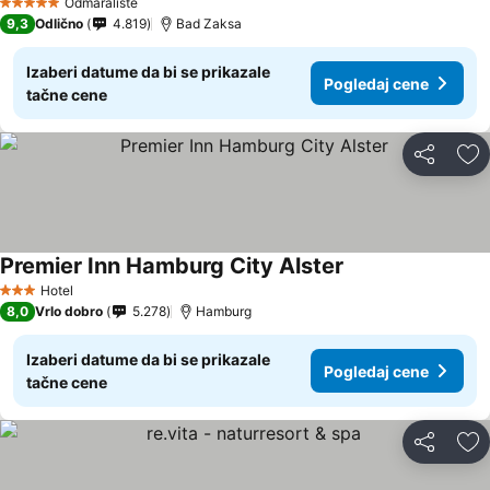
Pogledaj cene
Odmaralište
5 Zvezdice
9,3
Odlično
4.819
Bad Zaksa
Izaberi datume da bi se prikazale
Pogledaj cene
tačne cene
Deli
Do
Premier Inn Hamburg City Alster
Pogledaj cene
Hotel
3 Zvezdice
8,0
Vrlo dobro
5.278
Hamburg
Izaberi datume da bi se prikazale
Pogledaj cene
tačne cene
Deli
Do