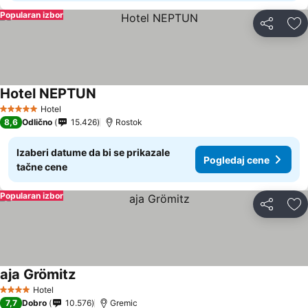
Popularan izbor
Deli
Do
Hotel NEPTUN
Pogledaj cene
Hotel
5 Zvezdice
8,6
Odlično
15.426
Rostok
Izaberi datume da bi se prikazale
Pogledaj cene
tačne cene
Popularan izbor
Deli
Do
aja Grömitz
Pogledaj cene
Hotel
4 Zvezdice
7,7
Dobro
10.576
Gremic