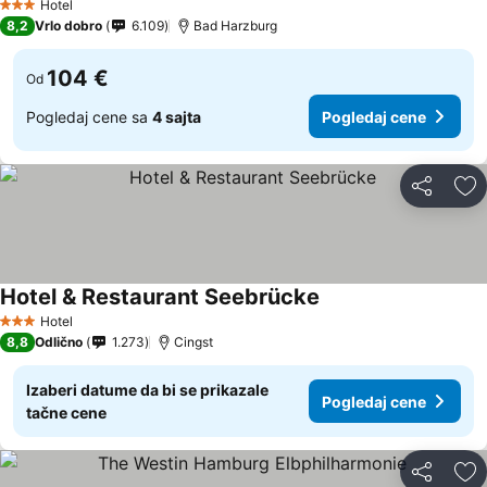
Hotel
3 Zvezdice
8,2
Vrlo dobro
6.109
Bad Harzburg
104 €
Od
Pogledaj cene sa
4 sajta
Pogledaj cene
Deli
Do
Hotel & Restaurant Seebrücke
Pogledaj cene
Hotel
3 Zvezdice
8,8
Odlično
1.273
Cingst
Izaberi datume da bi se prikazale
Pogledaj cene
tačne cene
Deli
Do