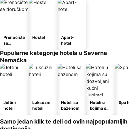
Prenoćište
Hostel
Apart-
sa
hotel
doručkom
Popularne kategorije hotela u Severna
Nemačka
Jeftini
Luksuzni
Hoteli sa
Hoteli u
Spa h
hoteli
hoteli
bazenom
kojima su
dozvoljeni
kućni
Samo jedan klik te deli od ovih najpopularnijih
ljubimci
destinacija