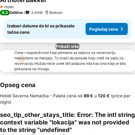
Arthotel Bakker
Pogledaj cene
Hotel
1 Zvezdice
9,3
Odlično
3.449
Borkum
Izaberi datume da bi se prikazale
Pogledaj cene
tačne cene
Prikaži više
Cene i raspoloživost koje primamo sa sajtova za rezervaciju
neprestano se menjaju. To znači da ponuda koju vidiš na sajtu za
rezervaciju možda neće uvek biti potpuno ista kao ona koja je bila
prikazana na trivagu.
Opseg cena
Hoteli Severna Nemačka -
Paleta cena
od
‎89 €
u
‎120 €
(price per
night)
seo_tlp_other_stays_title: Error: The intl string
context variable "lokacija" was not provided
to the string "undefined"