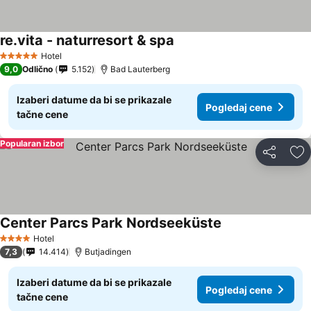
re.vita - naturresort & spa
Pogledaj cene
Hotel
5 Zvezdice
9,0
Odlično
5.152
Bad Lauterberg
Izaberi datume da bi se prikazale
Pogledaj cene
tačne cene
Popularan izbor
Deli
Do
Center Parcs Park Nordseeküste
Pogledaj cene
Hotel
4 Zvezdice
7,3
14.414
Butjadingen
Izaberi datume da bi se prikazale
Pogledaj cene
tačne cene