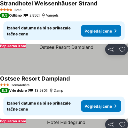
Strandhotel Weissenhäuser Strand
Pogledaj cene
Hotel
4 Zvezdice
8,5
Odlično
2.856
Vangels
Izaberi datume da bi se prikazale
Pogledaj cene
tačne cene
Popularan izbor
Deli
Do
Ostsee Resort Dampland
Pogledaj cene
Odmaralište
3 Zvezdice
8,3
Vrlo dobro
13.930
Damp
Izaberi datume da bi se prikazale
Pogledaj cene
tačne cene
Popularan izbor
Deli
Do