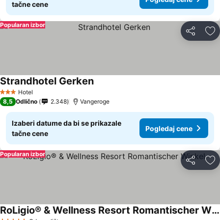
tačne cene
Popularan izbor
Deli
Do
Strandhotel Gerken
Pogledaj cene
Hotel
3 Zvezdice
8,5
Odlično
2.348
Vangeroge
Izaberi datume da bi se prikazale
Pogledaj cene
tačne cene
Popularan izbor
Deli
Do
RoLigio® & Wellness Resort Romantischer Winkel