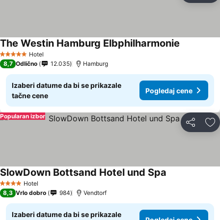
The Westin Hamburg Elbphilharmonie
Pogledaj c
Hotel
5 Zvezdice
8,7
Odlično
12.035
Hamburg
Izaberi datume da bi se prikazale
Pogledaj cene
tačne cene
Popularan izbor
Deli
Do
SlowDown Bottsand Hotel und Spa
Pogledaj cene
Hotel
4 Zvezdice
8,3
Vrlo dobro
984
Vendtorf
Izaberi datume da bi se prikazale
Pogledaj cene