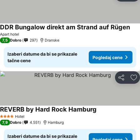
DDR Bungalow direkt am Strand auf Rügen
Pogl
Apart hotel
7,5
Dobro
297
Dranske
Izaberi datume da bi se prikazale
Pogledaj cene
tačne cene
Deli
Do
REVERB by Hard Rock Hamburg
Pogledaj cene
Hotel
4 Zvezdice
7,9
Dobro
4.551
Hamburg
Izaberi datume da bi se prikazale
Pogledaj cene