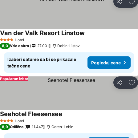
Deli
Do
Van der Valk Resort Linstow
Pogledaj cene
Hotel
4 Zvezdice
8,0
Vrlo dobro
27.001
Dobin-Listov
Izaberi datume da bi se prikazale
Pogledaj cene
tačne cene
Popularan izbor
Deli
Do
Seehotel Fleesensee
Pogledaj cene
Hotel
4 Zvezdice
8,9
Odlično
11.447
Geren-Lebin