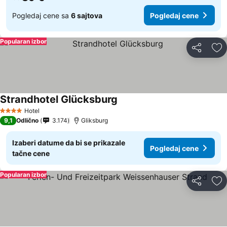
Pogledaj cene sa
6 sajtova
Pogledaj cene
Popularan izbor
Deli
Do
Strandhotel Glücksburg
Pogledaj cene
Hotel
4 Zvezdice
9,1
Odlično
3.174
Gliksburg
Izaberi datume da bi se prikazale
Pogledaj cene
tačne cene
Popularan izbor
Deli
Do