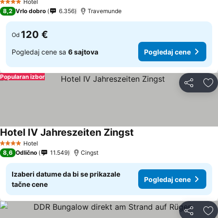
Hotel
4 Zvezdice
8,2
Vrlo dobro
6.356
Travemunde
120 €
Od
Pogledaj cene sa
6 sajtova
Pogledaj cene
Popularan izbor
Deli
Do
Hotel IV Jahreszeiten Zingst
Pogledaj cene
Hotel
4 Zvezdice
8,6
Odlično
11.549
Cingst
Izaberi datume da bi se prikazale
Pogledaj cene
tačne cene
Deli
Do