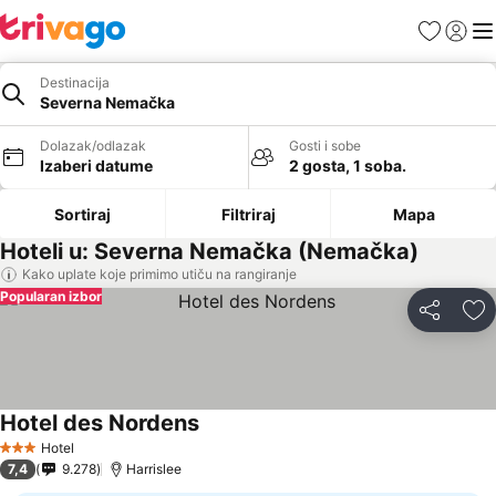
Favoriti
Prijavi
Men
Destinacija
Severna Nemačka
Dolazak/odlazak
Gosti i sobe
Izaberi datume
2 gosta, 1 soba.
Sortiraj
Filtriraj
Mapa
Hoteli u: Severna Nemačka (Nemačka)
Kako uplate koje primimo utiču na rangiranje
Popularan izbor
Deli
Do
Hotel des Nordens
Pogledaj cene
Hotel
3 Zvezdice
7,4
9.278
Harrislee