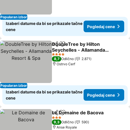
Popularan izbor
Izaberi datume da bi se prikazale tačne
Pogledaj cene
cene
DoubleTree by Hilton
Deli
Dodati u favorite
Seychelles - Allamanda
Resort & Spa
4 Zvezdice
8,7
Odlično
2.871
Ostrvo Cerf
Popularan izbor
Izaberi datume da bi se prikazale tačne
Pogledaj cene
cene
Le Domaine de Bacova
Deli
Dodati u favorite
3 Zvezdice
9,3
Odlično
590
Anse Royale