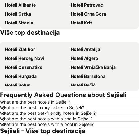
Hoteli Alikante
Hoteli Petrovac
Hoteli Grčka
Hoteli Crna Gora
Hoteli Sitonia
Hoteli Krit
Više top destinacija
Hoteli Krf
Hoteli Hrvatsko primorje
Hoteli Zlatibor
Hoteli Antalija
Hoteli Herceg Novi
Hoteli Algero
Hoteli Ćezenatiko
Hoteli Vrnjačka Banja
Hoteli Hurgada
Hoteli Barselona
Hoteli Solun
Hoteli Bečići
Frequently Asked Questions about Sejšeli
Hoteli Hanija
Hoteli Tivat
What are the best hotels in Sejšeli?
Hoteli Nica
Hoteli Sutomore
What are the best luxury hotels in Sejšeli?
Hoteli Rim
Hoteli Nei Pori
What are the best pet-friendly hotels in Sejšeli?
What are the best hotels with a spa in Sejšeli?
Hoteli Pefkohori
Hoteli Rimini
What are the best hotels with a pool in Sejšeli?
Sejšeli - Više top destinacija
Hoteli Milano
Hoteli Halkidiki