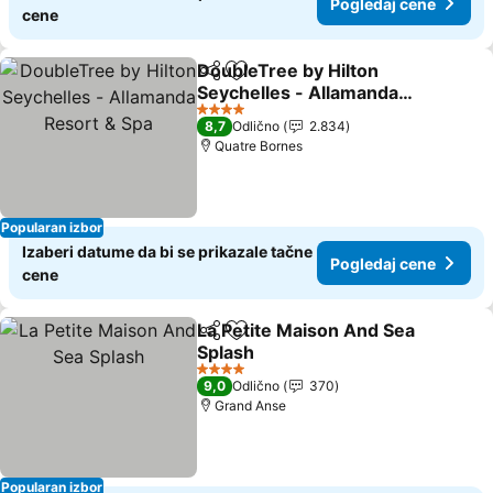
Pogledaj cene
cene
DoubleTree by Hilton
Deli
Dodati u favorite
Seychelles - Allamanda
Resort & Spa
4 Zvezdice
8,7
Odlično
2.834
Quatre Bornes
Popularan izbor
Izaberi datume da bi se prikazale tačne
Pogledaj cene
cene
La Petite Maison And Sea
Deli
Dodati u favorite
Splash
4 Zvezdice
9,0
Odlično
370
Grand Anse
Popularan izbor