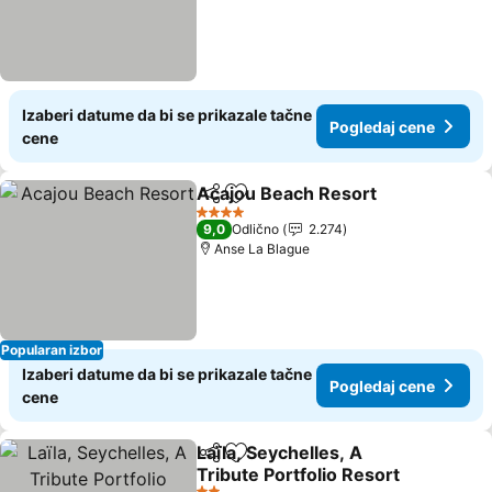
Izaberi datume da bi se prikazale tačne
Pogledaj cene
cene
Acajou Beach Resort
Deli
Dodati u favorite
4 Zvezdice
9,0
Odlično
2.274
Anse La Blague
Popularan izbor
Izaberi datume da bi se prikazale tačne
Pogledaj cene
cene
Laïla, Seychelles, A
Deli
Dodati u favorite
Tribute Portfolio Resort