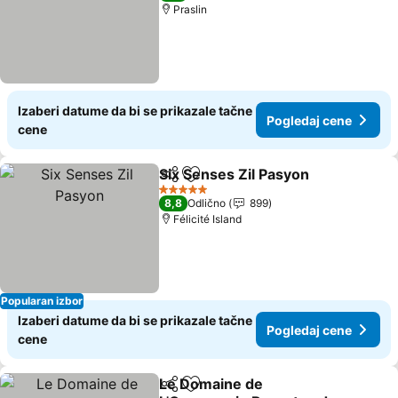
Praslin
Izaberi datume da bi se prikazale tačne
Pogledaj cene
cene
Six Senses Zil Pasyon
Deli
Dodati u favorite
5 Zvezdice
8,8
Odlično
899
Félicité Island
Popularan izbor
Izaberi datume da bi se prikazale tačne
Pogledaj cene
cene
Le Domaine de
Deli
Dodati u favorite