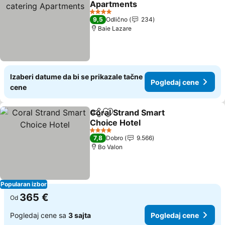
Apartments
4 Zvezdice
9,5
Odlično
234
Baie Lazare
Izaberi datume da bi se prikazale tačne
Pogledaj cene
cene
Coral Strand Smart
Deli
Dodati u favorite
Choice Hotel
4 Zvezdice
7,8
Dobro
9.566
Bo Valon
Popularan izbor
365 €
Od
Pogledaj cene sa
3 sajta
Pogledaj cene