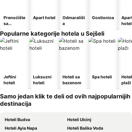
Prenoćište
Apart hotel
Odmarališt
Gostionica
Apar
sa
a
hotel
doručkom
Popularne kategorije hotela u Sejšeli
Jeftini
Luksuzni
Hoteli sa
Spa hoteli
Hotel
hoteli
hoteli
bazenom
plaži
Samo jedan klik te deli od ovih najpopularnijih
destinacija
Hoteli Budva
Hoteli Ulcinj
Hoteli Ayia Napa
Hoteli Baška Voda