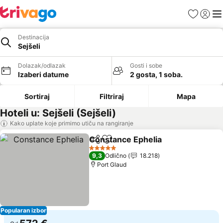
Favoriti
Prijavi
Men
Destinacija
Sejšeli
Dolazak/odlazak
Gosti i sobe
Izaberi datume
2 gosta, 1 soba.
Sortiraj
Filtriraj
Mapa
Hoteli u: Sejšeli (Sejšeli)
Kako uplate koje primimo utiču na rangiranje
Constance Ephelia
Deli
Dodati u favorite
5 Zvezdice
9,3
Odlično
18.218
Port Glaud
Popularan izbor