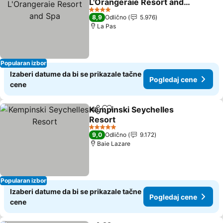
L'Orangeraie Resort and
Spa
4 Zvezdice
8,9
Odlično
5.976
La Pas
Popularan izbor
Izaberi datume da bi se prikazale tačne
Pogledaj cene
cene
Kempinski Seychelles
Deli
Dodati u favorite
Resort
5 Zvezdice
9,0
Odlično
9.172
Baie Lazare
Popularan izbor
Izaberi datume da bi se prikazale tačne
Pogledaj cene
cene