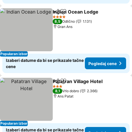
Indian Ocean Lodge
Deli
Dodati u favorite
4 Zvezdice
8,5
Odlično
1.131
Gran Ans
Popularan izbor
Izaberi datume da bi se prikazale tačne
Pogledaj cene
cene
Patatran Village Hotel
Deli
Dodati u favorite
3 Zvezdice
8,1
Vrlo dobro
2.366
Ans Patat
Popularan izbor
Izaberi datume da bi se prikazale tačne