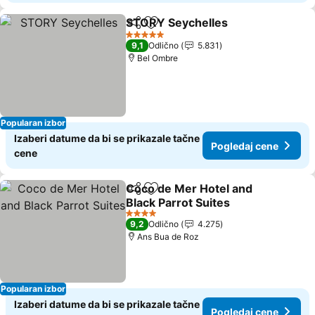
STORY Seychelles
Deli
Dodati u favorite
5 Zvezdice
9,1
Odlično
5.831
Bel Ombre
Popularan izbor
Izaberi datume da bi se prikazale tačne
Pogledaj cene
cene
Coco de Mer Hotel and
Deli
Dodati u favorite
Black Parrot Suites
4 Zvezdice
9,2
Odlično
4.275
Ans Bua de Roz
Popularan izbor
Izaberi datume da bi se prikazale tačne
Pogledaj cene