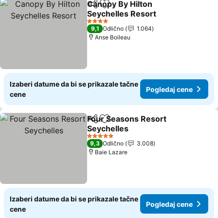
Canopy By Hilton
Deli
Dodati u favorite
Seychelles Resort
4 Zvezdice
9,1
Odlično
1.064
Anse Boileau
Izaberi datume da bi se prikazale tačne
Pogledaj cene
cene
Four Seasons Resort
Deli
Dodati u favorite
Seychelles
5 Zvezdice
9,3
Odlično
3.008
Baie Lazare
Izaberi datume da bi se prikazale tačne
Pogledaj cene
cene