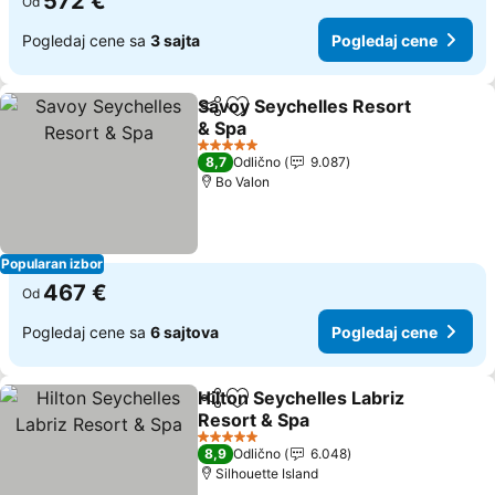
572 €
Od
Pogledaj cene sa
3 sajta
Pogledaj cene
Savoy Seychelles Resort
Deli
Dodati u favorite
& Spa
5 Zvezdice
8,7
Odlično
9.087
Bo Valon
Popularan izbor
467 €
Od
Pogledaj cene sa
6 sajtova
Pogledaj cene
Hilton Seychelles Labriz
Deli
Dodati u favorite
Resort & Spa
5 Zvezdice
8,9
Odlično
6.048
Silhouette Island