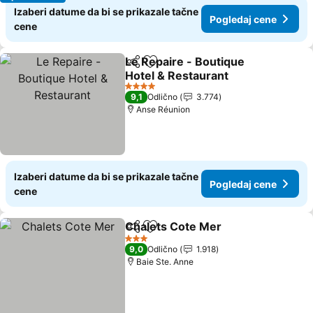
Izaberi datume da bi se prikazale tačne
Pogledaj cene
cene
Le Repaire - Boutique
Deli
Dodati u favorite
Hotel & Restaurant
4 Zvezdice
9,1
Odlično
3.774
Anse Réunion
Izaberi datume da bi se prikazale tačne
Pogledaj cene
cene
Chalets Cote Mer
Deli
Dodati u favorite
3 Zvezdice
9,0
Odlično
1.918
Baie Ste. Anne