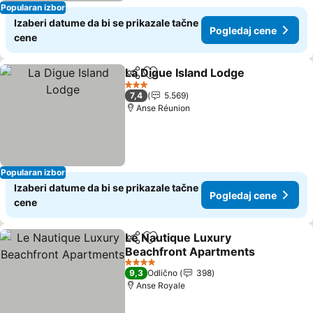
Popularan izbor
Izaberi datume da bi se prikazale tačne
Pogledaj cene
cene
La Digue Island Lodge
Deli
Dodati u favorite
3 Zvezdice
7,4
5.569
Anse Réunion
Popularan izbor
Izaberi datume da bi se prikazale tačne
Pogledaj cene
cene
Le Nautique Luxury
Deli
Dodati u favorite
Beachfront Apartments
4 Zvezdice
9,3
Odlično
398
Anse Royale