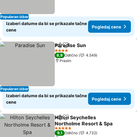
Popularan izbor
Izaberi datume da bi se prikazale tačne
Pogledaj cene
cene
Paradise Sun
Deli
Dodati u favorite
4 Zvezdice
8,9
Odlično
4.549
Praslin
Popularan izbor
Izaberi datume da bi se prikazale tačne
Pogledaj cene
cene
Hilton Seychelles
Deli
Dodati u favorite
Northolme Resort & Spa
5 Zvezdice
9,1
Odlično
4.732