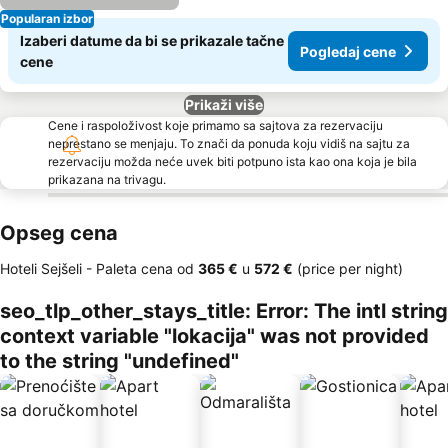
Popularan izbor
Izaberi datume da bi se prikazale tačne
Pogledaj cene
cene
Prikaži više
Cene i raspoloživost koje primamo sa sajtova za rezervaciju
neprestano se menjaju. To znači da ponuda koju vidiš na sajtu za
rezervaciju možda neće uvek biti potpuno ista kao ona koja je bila
prikazana na trivagu.
Opseg cena
Hoteli Sejšeli -
Paleta cena
od
‎365 €
u
‎572 €
(price per night)
seo_tlp_other_stays_title: Error: The intl string
context variable "lokacija" was not provided
to the string "undefined"