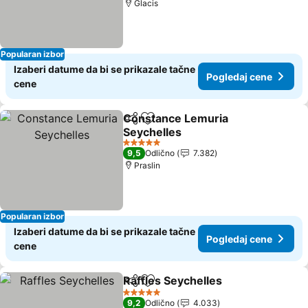
Glacis
Popularan izbor
Izaberi datume da bi se prikazale tačne
Pogledaj cene
cene
Constance Lemuria
Deli
Dodati u favorite
Seychelles
5 Zvezdice
9,5
Odlično
7.382
Praslin
Popularan izbor
Izaberi datume da bi se prikazale tačne
Pogledaj cene
cene
Raffles Seychelles
Deli
Dodati u favorite
5 Zvezdice
9,2
Odlično
4.033