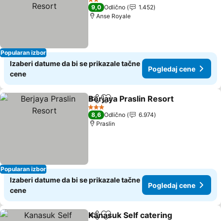
2 Zvezdice
9,0
Odlično
1.452
Anse Royale
Popularan izbor
Izaberi datume da bi se prikazale tačne
Pogledaj cene
cene
Berjaya Praslin Resort
Deli
Dodati u favorite
3 Zvezdice
8,6
Odlično
6.974
Praslin
Popularan izbor
Izaberi datume da bi se prikazale tačne
Pogledaj cene
cene
Kanasuk Self catering
Deli
Dodati u favorite