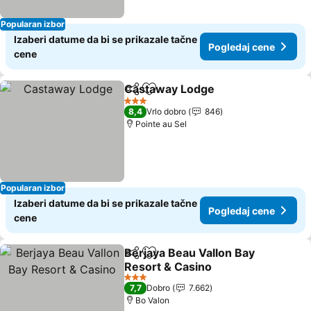
Popularan izbor
Izaberi datume da bi se prikazale tačne
Pogledaj cene
cene
Castaway Lodge
Deli
Dodati u favorite
3 Zvezdice
8,4
Vrlo dobro
846
Pointe au Sel
Popularan izbor
Izaberi datume da bi se prikazale tačne
Pogledaj cene
cene
Berjaya Beau Vallon Bay
Deli
Dodati u favorite
Resort & Casino
3 Zvezdice
7,7
Dobro
7.662
Bo Valon