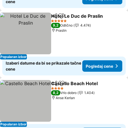
cene
Hotel Le Duc de Praslin
Deli
Dodati u favorite
5 Zvezdice
9,2
Odlično
4.474
Praslin
Popularan izbor
Izaberi datume da bi se prikazale tačne
Pogledaj cene
cene
Castello Beach Hotel
Deli
Dodati u favorite
4 Zvezdice
8,2
Vrlo dobro
1.404
Anse Kerlan
Popularan izbor