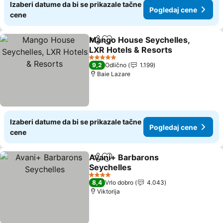
Izaberi datume da bi se prikazale tačne
Pogledaj cene
cene
Mango House Seychelles,
Deli
Dodati u favorite
LXR Hotels & Resorts
5 Zvezdice
9,2
Odlično
1.199
Baie Lazare
Izaberi datume da bi se prikazale tačne
Pogledaj cene
cene
Avani+ Barbarons
Deli
Dodati u favorite
Seychelles
4 Zvezdice
8,4
Vrlo dobro
4.043
Viktorija