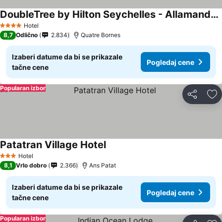
DoubleTree by Hilton Seychelles - Allamanda Resort & Spa
Hotel
4 Zvezdice
8,7
Odlično
2.834
Quatre Bornes
Izaberi datume da bi se prikazale
Pogledaj cene
tačne cene
Popularan izbor
Deli
Do
Patatran Village Hotel
Hotel
3 Zvezdice
8,1
Vrlo dobro
2.366
Ans Patat
Izaberi datume da bi se prikazale
Pogledaj cene
tačne cene
Popularan izbor