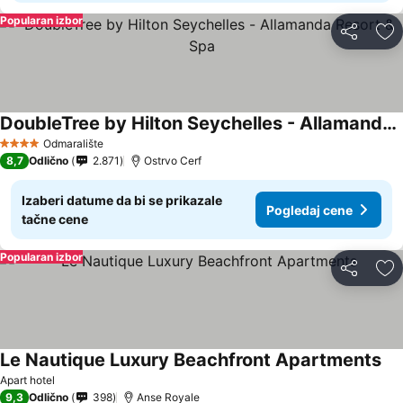
Popularan izbor
Deli
Do
DoubleTree by Hilton Seychelles - Allamanda Resort & Spa
Odmaralište
4 Zvezdice
8,7
Odlično
2.871
Ostrvo Cerf
Izaberi datume da bi se prikazale
Pogledaj cene
tačne cene
Popularan izbor
Deli
Do
Le Nautique Luxury Beachfront Apartments
Apart hotel
9,3
Odlično
398
Anse Royale