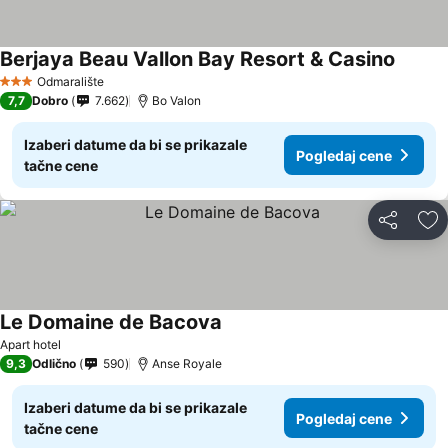
Berjaya Beau Vallon Bay Resort & Casino
Odmaralište
3 Zvezdice
7,7
Dobro
7.662
Bo Valon
Izaberi datume da bi se prikazale
Pogledaj cene
tačne cene
Deli
Do
Le Domaine de Bacova
Apart hotel
9,3
Odlično
590
Anse Royale
Izaberi datume da bi se prikazale
Pogledaj cene
tačne cene