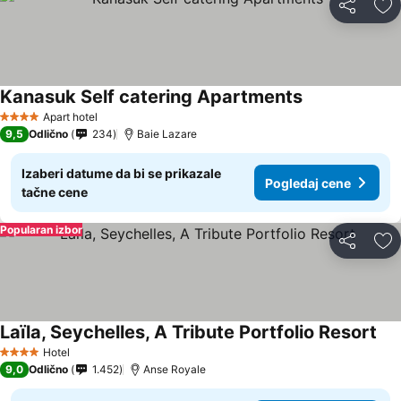
Deli
Do
Kanasuk Self catering Apartments
Apart hotel
4 Zvezdice
9,5
Odlično
234
Baie Lazare
Izaberi datume da bi se prikazale
Pogledaj cene
tačne cene
Popularan izbor
Deli
Do
Laïla, Seychelles, A Tribute Portfolio Resort
Hotel
4 Zvezdice
9,0
Odlično
1.452
Anse Royale