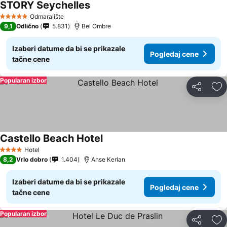
STORY Seychelles
Odmaralište
5 Zvezdice
9,1
Odlično
5.831
Bel Ombre
Izaberi datume da bi se prikazale
Pogledaj cene
tačne cene
Popularan izbor
Deli
Do
Castello Beach Hotel
Hotel
4 Zvezdice
8,2
Vrlo dobro
1.404
Anse Kerlan
Izaberi datume da bi se prikazale
Pogledaj cene
tačne cene
Popularan izbor
Deli
Do