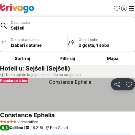
Favoriti
Prijavi
Men
Destinacija
Sejšeli
Dolazak/odlazak
Gosti i sobe
Izaberi datume
2 gosta, 1 soba.
Sortiraj
Filtriraj
Mapa
Hoteli u: Sejšeli (Sejšeli)
Kako uplate koje primimo utiču na rangiranje
Popularan izbor
Deli
Do
Constance Ephelia
Odmaralište
5 Zvezdice
9,3
Odlično
18.218
Port Glaud