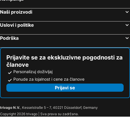
Hoteli Val de Prés
Hoteli Anse Louis
Hoteli Gand' Anse
Hoteli Amitié
Naši proizvodi
Uslovi i politike
Podrška
Prijavite se za ekskluzivne pogodnosti za
članove
Personalizuj doživljaj
Ponude za lojalnost i cene za članove
Prijavi se
trivago N.V.
, Kesselstraße 5 – 7, 40221 Düsseldorf, Germany
Copyright 2026 trivago | Sva prava su zadržana.