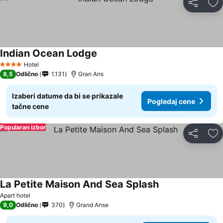
Deli
Do
Indian Ocean Lodge
Hotel
4 Zvezdice
8,5
Odlično
1.131
Gran Ans
Izaberi datume da bi se prikazale
Pogledaj cene
tačne cene
Popularan izbor
Deli
Do
La Petite Maison And Sea Splash
Apart hotel
9,0
Odlično
370
Grand Anse