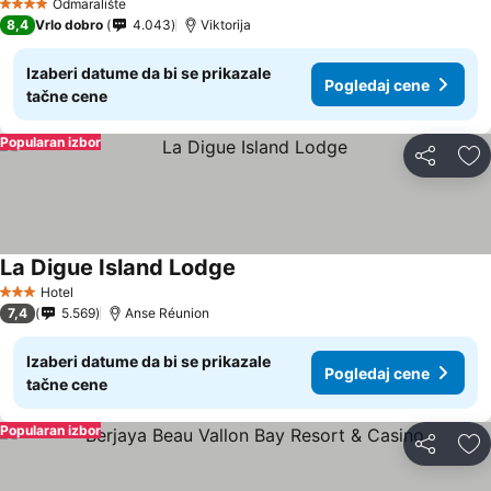
Odmaralište
4 Zvezdice
8,4
Vrlo dobro
4.043
Viktorija
Izaberi datume da bi se prikazale
Pogledaj cene
tačne cene
Popularan izbor
Deli
Do
La Digue Island Lodge
Hotel
3 Zvezdice
7,4
5.569
Anse Réunion
Izaberi datume da bi se prikazale
Pogledaj cene
tačne cene
Popularan izbor
Deli
Do