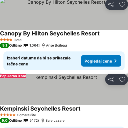
Deli
Do
Canopy By Hilton Seychelles Resort
Hotel
4 Zvezdice
9,1
Odlično
1.064
Anse Boileau
Izaberi datume da bi se prikazale
Pogledaj cene
tačne cene
Popularan izbor
Deli
Do
Kempinski Seychelles Resort
Odmaralište
5 Zvezdice
9,0
Odlično
9.172
Baie Lazare