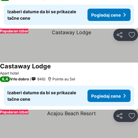
Izaberi datume da bi se prikazale
Pogledaj cene
tačne cene
Popularan izbor
Deli
Do
Castaway Lodge
Apart hotel
8,4
Vrlo dobro
846
Pointe au Sel
Izaberi datume da bi se prikazale
Pogledaj cene
tačne cene
Popularan izbor
Deli
Do