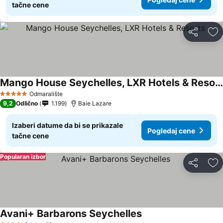
tačne cene
Deli
Do
Mango House Seychelles, LXR Hotels & Resorts
Odmaralište
5 Zvezdice
9,2
Odlično
1.199
Baie Lazare
Izaberi datume da bi se prikazale
Pogledaj cene
tačne cene
Popularan izbor
Deli
Do
Avani+ Barbarons Seychelles