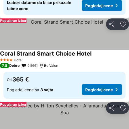
Izaberi datume da bi se prikazale
Pogledaj cene
tačne cene
Popularan izbor
Deli
Do
Coral Strand Smart Choice Hotel
Hotel
4 Zvezdice
7,8
Dobro
9.566
Bo Valon
365 €
Od
Pogledaj cene sa
3 sajta
Pogledaj cene
Popularan izbor
Deli
Do