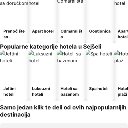
Prenoćište
Apart hotel
Odmarališt
Gostionica
Apar
sa
a
hotel
doručkom
Popularne kategorije hotela u Sejšeli
Jeftini
Luksuzni
Hoteli sa
Spa hoteli
Hotel
hoteli
hoteli
bazenom
plaži
Samo jedan klik te deli od ovih najpopularnijih
destinacija