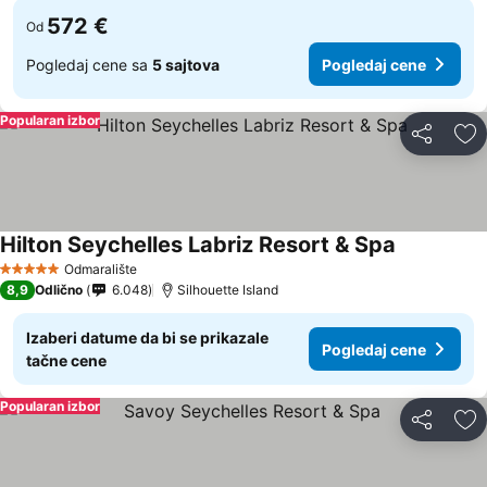
572 €
Od
Pogledaj cene sa
5 sajtova
Pogledaj cene
Popularan izbor
Deli
Do
Hilton Seychelles Labriz Resort & Spa
Odmaralište
5 Zvezdice
8,9
Odlično
6.048
Silhouette Island
Izaberi datume da bi se prikazale
Pogledaj cene
tačne cene
Popularan izbor
Deli
Do