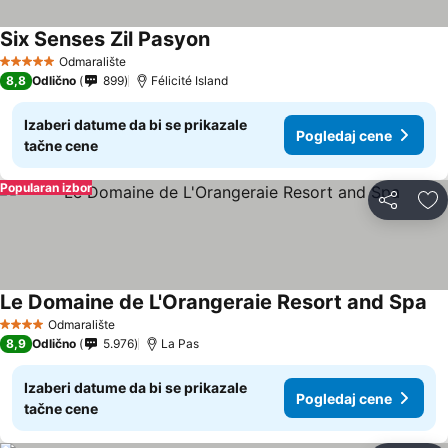
Six Senses Zil Pasyon
Odmaralište
5 Zvezdice
8,8
Odlično
899
Félicité Island
Izaberi datume da bi se prikazale
Pogledaj cene
tačne cene
Popularan izbor
Deli
Do
Le Domaine de L'Orangeraie Resort and Spa
Odmaralište
4 Zvezdice
8,9
Odlično
5.976
La Pas
Izaberi datume da bi se prikazale
Pogledaj cene
tačne cene