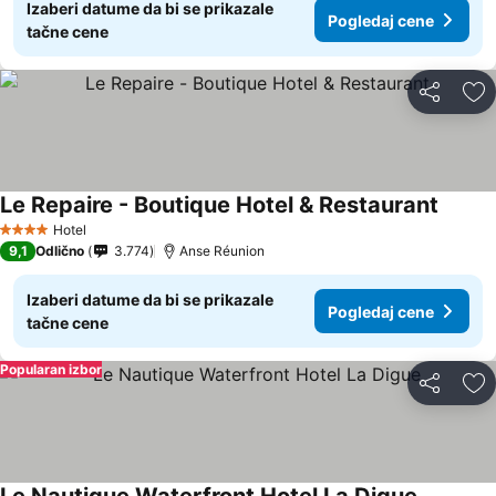
Izaberi datume da bi se prikazale
Pogledaj cene
tačne cene
Deli
Do
Le Repaire - Boutique Hotel & Restaurant
Hotel
4 Zvezdice
9,1
Odlično
3.774
Anse Réunion
Izaberi datume da bi se prikazale
Pogledaj cene
tačne cene
Popularan izbor
Deli
Do