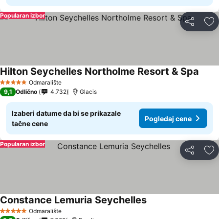
Popularan izbor
Deli
Do
Hilton Seychelles Northolme Resort & Spa
Odmaralište
5 Zvezdice
9,1
Odlično
4.732
Glacis
Izaberi datume da bi se prikazale
Pogledaj cene
tačne cene
Popularan izbor
Deli
Do
Constance Lemuria Seychelles
Odmaralište
5 Zvezdice