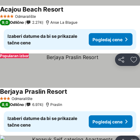
Acajou Beach Resort
Odmaralište
4 Zvezdice
9,0
Odlično
2.274
Anse La Blague
Izaberi datume da bi se prikazale
Pogledaj cene
tačne cene
Popularan izbor
Deli
Do
Berjaya Praslin Resort
Odmaralište
3 Zvezdice
8,6
Odlično
6.974
Praslin
Izaberi datume da bi se prikazale
Pogledaj cene
tačne cene