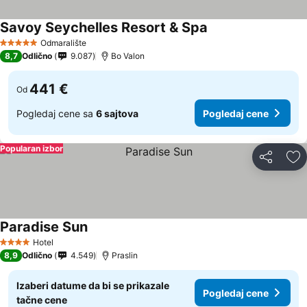
Savoy Seychelles Resort & Spa
Odmaralište
5 Zvezdice
8,7
Odlično
9.087
Bo Valon
441 €
Od
Pogledaj cene sa
6 sajtova
Pogledaj cene
Popularan izbor
Deli
Do
Paradise Sun
Hotel
4 Zvezdice
8,9
Odlično
4.549
Praslin
Izaberi datume da bi se prikazale
Pogledaj cene
tačne cene