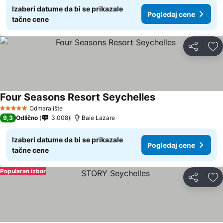
Izaberi datume da bi se prikazale
Pogledaj cene
tačne cene
Deli
Do
Four Seasons Resort Seychelles
Odmaralište
5 Zvezdice
9,3
Odlično
3.008
Baie Lazare
Izaberi datume da bi se prikazale
Pogledaj cene
tačne cene
Popularan izbor
Deli
Do