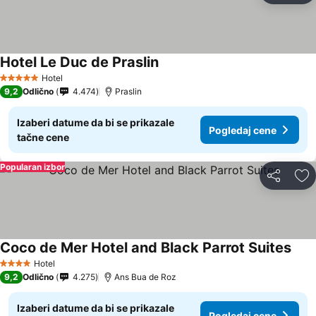
Hotel Le Duc de Praslin
Hotel
5 Zvezdice
9,2
Odlično
4.474
Praslin
Izaberi datume da bi se prikazale
Pogledaj cene
tačne cene
Popularan izbor
Deli
Do
Coco de Mer Hotel and Black Parrot Suites
Hotel
4 Zvezdice
9,2
Odlično
4.275
Ans Bua de Roz
Izaberi datume da bi se prikazale
Pogledaj cene