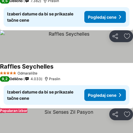
9,5
Odlično
7.382
Praslin
Izaberi datume da bi se prikazale
Pogledaj cene
tačne cene
Deli
Do
Raffles Seychelles
Odmaralište
5 Zvezdice
9,2
Odlično
4.033
Praslin
Izaberi datume da bi se prikazale
Pogledaj cene
tačne cene
Popularan izbor
Deli
Do