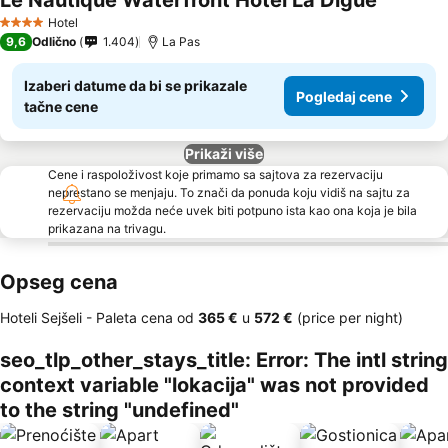
Le Nautique Waterfront Hotel La Digue
Hotel
4 Zvezdice
9,6
Odlično
1.404
La Pas
Izaberi datume da bi se prikazale
Pogledaj cene
tačne cene
Prikaži više
Cene i raspoloživost koje primamo sa sajtova za rezervaciju
neprestano se menjaju. To znači da ponuda koju vidiš na sajtu za
rezervaciju možda neće uvek biti potpuno ista kao ona koja je bila
prikazana na trivagu.
Opseg cena
Hoteli Sejšeli -
Paleta cena
od
‎365 €
u
‎572 €
(price per night)
seo_tlp_other_stays_title: Error: The intl string
context variable "lokacija" was not provided
to the string "undefined"