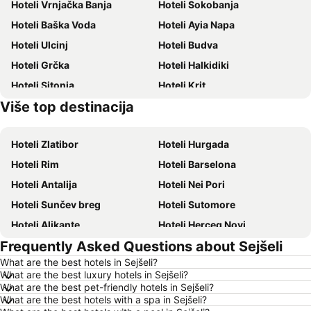
Hoteli Vrnjačka Banja
Hoteli Sokobanja
Hoteli Baška Voda
Hoteli Ayia Napa
Hoteli Ulcinj
Hoteli Budva
Hoteli Grčka
Hoteli Halkidiki
Hoteli Sitonia
Hoteli Krit
Više top destinacija
Hoteli Majorka
Hoteli Ostrvo Tasos
Hoteli Zlatibor
Hoteli Hurgada
Hoteli Rim
Hoteli Barselona
Hoteli Antalija
Hoteli Nei Pori
Hoteli Sunčev breg
Hoteli Sutomore
Hoteli Alikante
Hoteli Herceg Novi
Frequently Asked Questions about Sejšeli
Hoteli Bečići
Hoteli Algero
What are the best hotels in Sejšeli?
Hoteli Petrovac
Hoteli Prag
What are the best luxury hotels in Sejšeli?
Hoteli Ohrid
Hoteli Ljoret de Mar
What are the best pet-friendly hotels in Sejšeli?
What are the best hotels with a spa in Sejšeli?
Hoteli Atina
Hoteli Solun