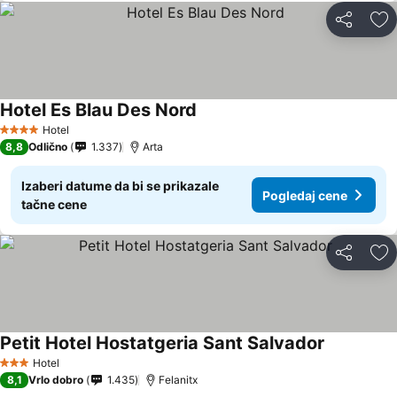
Deli
Do
Hotel Es Blau Des Nord
Hotel
4 Zvezdice
8,8
Odlično
1.337
Arta
Izaberi datume da bi se prikazale
Pogledaj cene
tačne cene
Deli
Do
Petit Hotel Hostatgeria Sant Salvador
Hotel
3 Zvezdice
8,1
Vrlo dobro
1.435
Felanitx