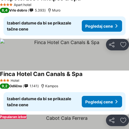
Apart hotel
4 Zvezdice
8,4
Vrlo dobro
5.393
Muro
Izaberi datume da bi se prikazale
Pogledaj cene
tačne cene
Deli
Do
Finca Hotel Can Canals & Spa
Hotel
3 Zvezdice
9,2
Odlično
1.141
Kampos
Izaberi datume da bi se prikazale
Pogledaj cene
tačne cene
Popularan izbor
Deli
Do