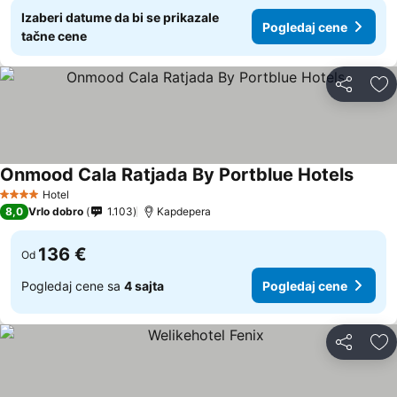
Izaberi datume da bi se prikazale
Pogledaj cene
tačne cene
Deli
Do
Onmood Cala Ratjada By Portblue Hotels
Hotel
4 Zvezdice
8,0
Vrlo dobro
1.103
Kapdepera
136 €
Od
Pogledaj cene sa
4 sajta
Pogledaj cene
Deli
Do