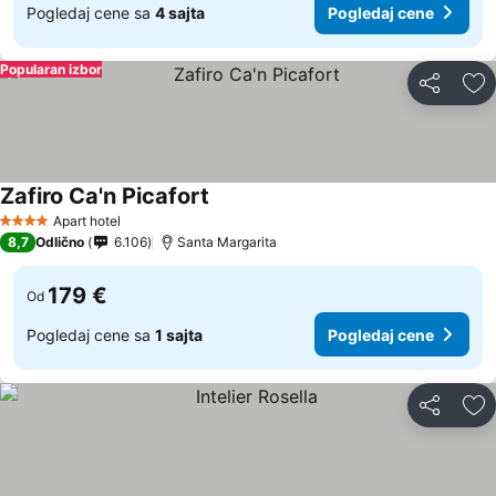
Pogledaj cene sa
4 sajta
Pogledaj cene
Popularan izbor
Deli
Do
Zafiro Ca'n Picafort
Apart hotel
4 Zvezdice
8,7
Odlično
6.106
Santa Margarita
179 €
Od
Pogledaj cene sa
1 sajta
Pogledaj cene
Deli
Do