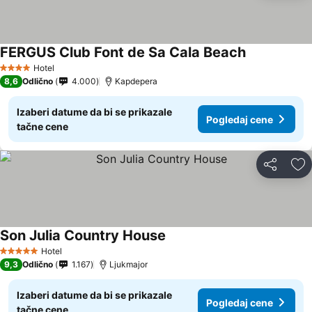
FERGUS Club Font de Sa Cala Beach
Hotel
4 Zvezdice
8,6
Odlično
4.000
Kapdepera
Izaberi datume da bi se prikazale
Pogledaj cene
tačne cene
Deli
Do
Son Julia Country House
Hotel
5 Zvezdice
9,3
Odlično
1.167
Ljukmajor
Izaberi datume da bi se prikazale
Pogledaj cene
tačne cene