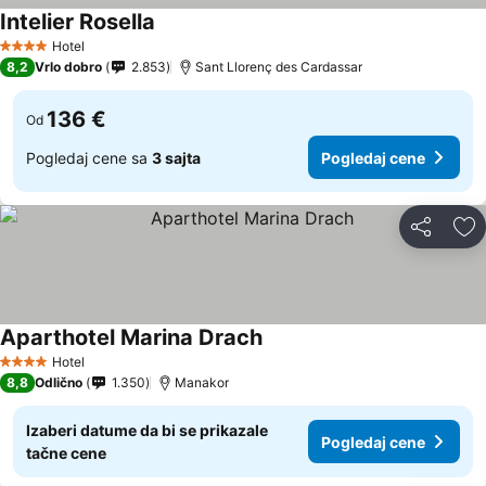
Intelier Rosella
Hotel
4 Zvezdice
8,2
Vrlo dobro
2.853
Sant Llorenç des Cardassar
136 €
Od
Pogledaj cene sa
3 sajta
Pogledaj cene
Deli
Do
Aparthotel Marina Drach
Hotel
4 Zvezdice
8,8
Odlično
1.350
Manakor
Izaberi datume da bi se prikazale
Pogledaj cene
tačne cene