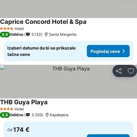
Caprice Concord Hotel & Spa
Hotel
4 Zvezdice
8,8
Odlično
5.132
Santa Margarita
Izaberi datume da bi se prikazale
Pogledaj cene
tačne cene
Deli
Do
THB Guya Playa
Hotel
4 Zvezdice
8,8
Odlično
3.355
Kapdepera
174 €
Od