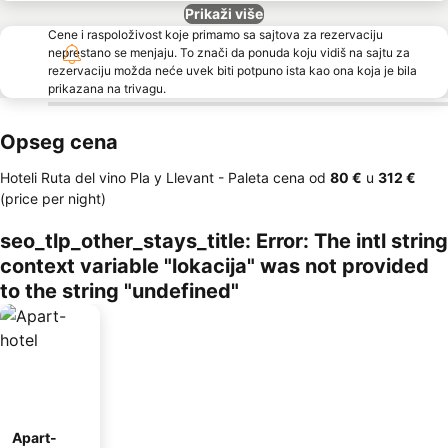
Prikaži više
Cene i raspoloživost koje primamo sa sajtova za rezervaciju
neprestano se menjaju. To znači da ponuda koju vidiš na sajtu za
rezervaciju možda neće uvek biti potpuno ista kao ona koja je bila
prikazana na trivagu.
Opseg cena
Hoteli Ruta del vino Pla y Llevant -
Paleta cena
od
‎80 €
u
‎312 €
(price per night)
seo_tlp_other_stays_title: Error: The intl string
context variable "lokacija" was not provided
to the string "undefined"
Apart-