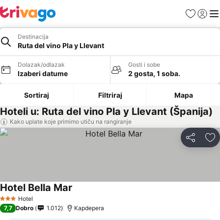
Favoriti
Prijavi
Men
Destinacija
Ruta del vino Pla y Llevant
Dolazak/odlazak
Gosti i sobe
Izaberi datume
2 gosta, 1 soba.
Sortiraj
Filtriraj
Mapa
Hoteli u: Ruta del vino Pla y Llevant (Španija)
Kako uplate koje primimo utiču na rangiranje
Deli
Do
Hotel Bella Mar
Hotel
3 Zvezdice
7,7
Dobro
1.012
Kapdepera