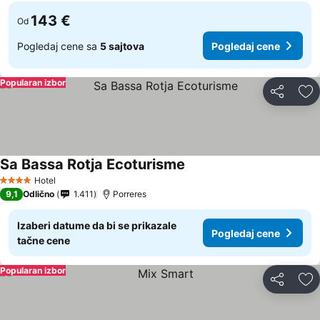
143 €
Od
Pogledaj cene sa
5 sajtova
Pogledaj cene
Popularan izbor
Deli
Do
Sa Bassa Rotja Ecoturisme
Hotel
4 Zvezdice
9,1
Odlično
1.411
Porreres
Izaberi datume da bi se prikazale
Pogledaj cene
tačne cene
Popularan izbor
Deli
Do