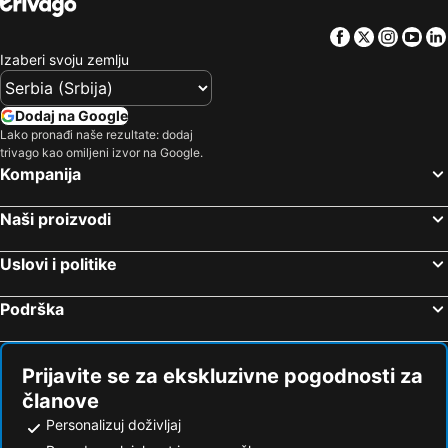
Hoteli Santorini
Hoteli Italija
Facebook
Twitter
Insta
Yo
Hoteli Srbija
Hoteli Malta
Izaberi svoju zemlju
Hoteli Lefkada
Hoteli Ostrvo Zakintos
Hoteli Hrvatska Istra
Hoteli Antalijska provincija
Dodaj na Google
Hoteli Egipat
Hoteli Tunis
Lako pronađi naše rezultate: dodaj
trivago kao omiljeni izvor na Google.
Hoteli Kassandra Peninsula
Hoteli Turska
Kompanija
Hoteli Tesalija
Hoteli Sicilija
Naši proizvodi
Uslovi i politike
Podrška
Prijavite se za ekskluzivne pogodnosti za
članove
Personalizuj doživljaj