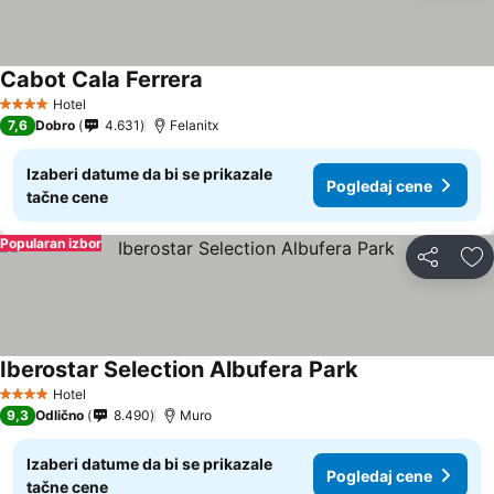
Cabot Cala Ferrera
Hotel
4 Zvezdice
7,6
Dobro
4.631
Felanitx
Izaberi datume da bi se prikazale
Pogledaj cene
tačne cene
Popularan izbor
Deli
Do
Iberostar Selection Albufera Park
Hotel
4 Zvezdice
9,3
Odlično
8.490
Muro
Izaberi datume da bi se prikazale
Pogledaj cene
tačne cene