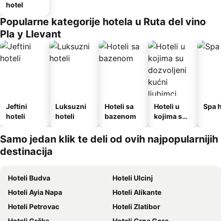
hotel
Popularne kategorije hotela u Ruta del vino
Pla y Llevant
Jeftini
Luksuzni
Hoteli sa
Hoteli u
Spa h
hoteli
hoteli
bazenom
kojima su
dozvoljeni
kućni
Samo jedan klik te deli od ovih najpopularnijih
ljubimci
destinacija
Hoteli Budva
Hoteli Ulcinj
Hoteli Ayia Napa
Hoteli Alikante
Hoteli Petrovac
Hoteli Zlatibor
Hoteli Grčka
Hoteli Crna Gora