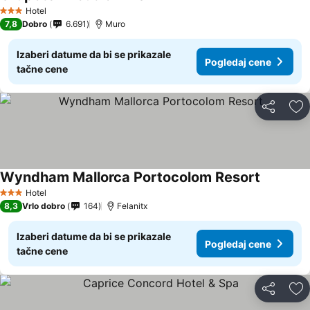
Hotel
3 Zvezdice
7,8
Dobro
6.691
Muro
Izaberi datume da bi se prikazale
Pogledaj cene
tačne cene
Deli
Do
Wyndham Mallorca Portocolom Resort
Hotel
3 Zvezdice
8,3
Vrlo dobro
164
Felanitx
Izaberi datume da bi se prikazale
Pogledaj cene
tačne cene
Deli
Do