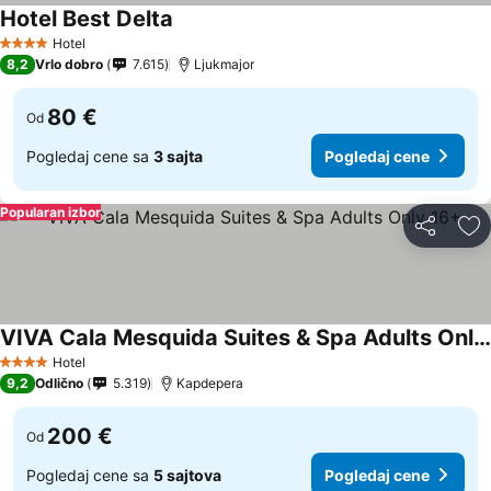
Hotel Best Delta
Hotel
4 Zvezdice
8,2
Vrlo dobro
7.615
Ljukmajor
80 €
Od
Pogledaj cene sa
3 sajta
Pogledaj cene
Popularan izbor
Deli
Do
VIVA Cala Mesquida Suites & Spa Adults Only 16+
Hotel
4 Zvezdice
9,2
Odlično
5.319
Kapdepera
200 €
Od
Pogledaj cene sa
5 sajtova
Pogledaj cene