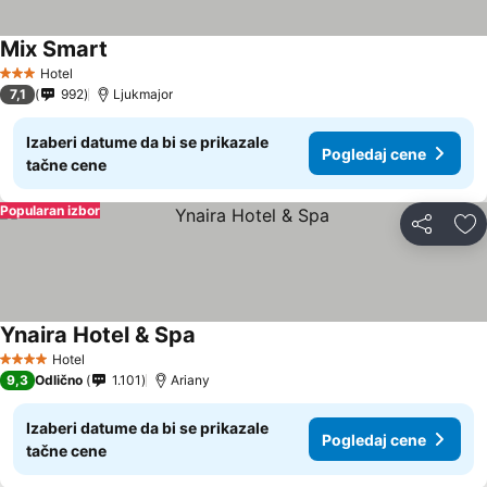
Mix Smart
Hotel
3 Zvezdice
7,1
992
Ljukmajor
Izaberi datume da bi se prikazale
Pogledaj cene
tačne cene
Popularan izbor
Deli
Do
Ynaira Hotel & Spa
Hotel
4 Zvezdice
9,3
Odlično
1.101
Ariany
Izaberi datume da bi se prikazale
Pogledaj cene
tačne cene