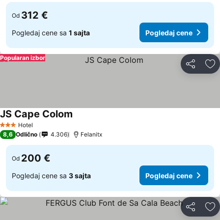
312 €
Od
Pogledaj cene sa
1 sajta
Pogledaj cene
Popularan izbor
Deli
Do
JS Cape Colom
Hotel
3 Zvezdice
8,6
Odlično
4.306
Felanitx
200 €
Od
Pogledaj cene sa
3 sajta
Pogledaj cene
Deli
Do