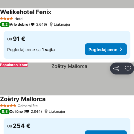
Welikehotel Fenix
Hotel
4 Zvezdice
8,2
Vrlo dobro
2.649
Ljukmajor
91 €
Od
Pogledaj cene sa
1 sajta
Pogledaj cene
Popularan izbor
Deli
Do
Zoëtry Mallorca
Odmaralište
5 Zvezdice
8,8
Odlično
2.844
Ljukmajor
254 €
Od