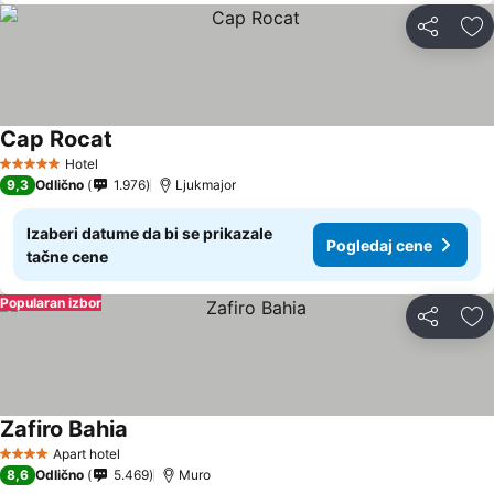
Deli
Do
Cap Rocat
Hotel
5 Zvezdice
9,3
Odlično
1.976
Ljukmajor
Izaberi datume da bi se prikazale
Pogledaj cene
tačne cene
Popularan izbor
Deli
Do
Zafiro Bahia
Apart hotel
4 Zvezdice
8,6
Odlično
5.469
Muro