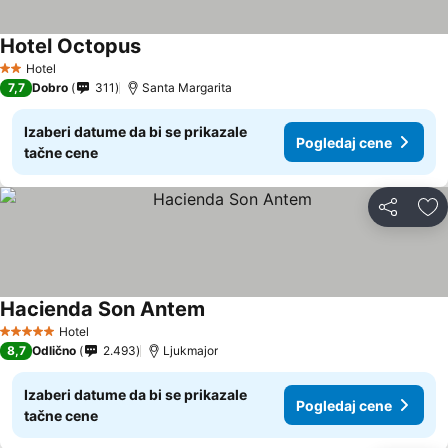
Hotel Octopus
Hotel
2 Zvezdice
7,7
Dobro
311
Santa Margarita
Izaberi datume da bi se prikazale
Pogledaj cene
tačne cene
Deli
Do
Hacienda Son Antem
Hotel
5 Zvezdice
8,7
Odlično
2.493
Ljukmajor
Izaberi datume da bi se prikazale
Pogledaj cene
tačne cene