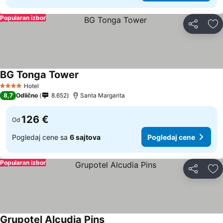
Popularan izbor
Deli
Do
BG Tonga Tower
Hotel
4 Zvezdice
8,7
Odlično
8.652
Santa Margarita
126 €
Od
Pogledaj cene sa
6 sajtova
Pogledaj cene
Popularan izbor
Deli
Do
Grupotel Alcudia Pins