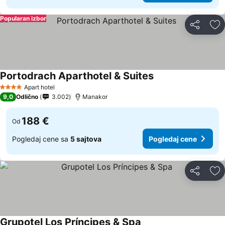
Popularan izbor
Deli
Do
Portodrach Aparthotel & Suites
Apart hotel
4 Zvezdice
9,0
Odlično
3.002
Manakor
188 €
Od
Pogledaj cene sa
5 sajtova
Pogledaj cene
Deli
Do
Grupotel Los Príncipes & Spa