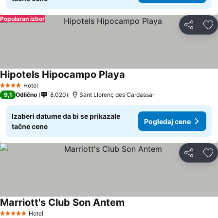
Popularan izbor
Deli
Do
Hipotels Hipocampo Playa
Hotel
4 Zvezdice
9,1
Odlično
8.020
Sant Llorenç des Cardassar
Izaberi datume da bi se prikazale
Pogledaj cene
tačne cene
Deli
Do
Marriott's Club Son Antem
Hotel
5 Zvezdice