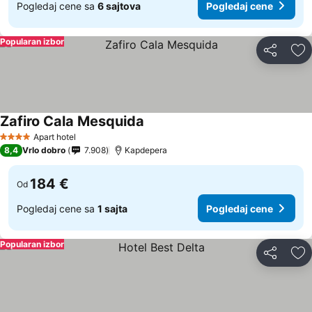
Pogledaj cene sa
6 sajtova
Pogledaj cene
Popularan izbor
Deli
Do
Zafiro Cala Mesquida
Apart hotel
4 Zvezdice
8,4
Vrlo dobro
7.908
Kapdepera
184 €
Od
Pogledaj cene sa
1 sajta
Pogledaj cene
Popularan izbor
Deli
Do