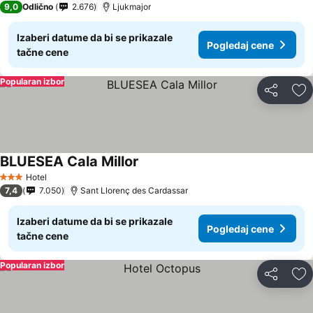
9,0
Odlično
2.676
Ljukmajor
Izaberi datume da bi se prikazale
Pogledaj cene
tačne cene
Popularan izbor
Deli
Do
BLUESEA Cala Millor
Hotel
3 Zvezdice
7,4
7.050
Sant Llorenç des Cardassar
Izaberi datume da bi se prikazale
Pogledaj cene
tačne cene
Popularan izbor
Deli
Do