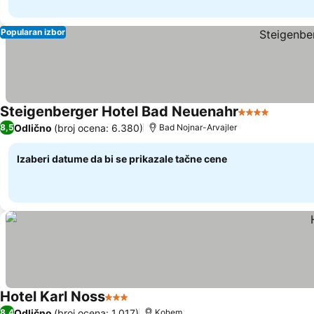
Popularan izbor
Steigenberger Hotel Bad Neuenahr
4 Zvezdice
Odlično
(broj ocena: 6.380)
8,5
Bad Nojnar-Arvajler
Izaberi datume da bi se prikazale tačne cene
Hotel Karl Noss
3 Zvezdice
Odlično
(broj ocena: 1.017)
8,4
Kohem