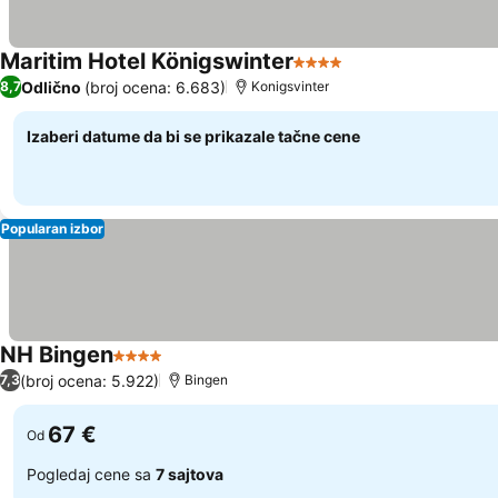
Maritim Hotel Königswinter
4 Zvezdice
Odlično
(broj ocena: 6.683)
8,7
Konigsvinter
Izaberi datume da bi se prikazale tačne cene
Popularan izbor
NH Bingen
4 Zvezdice
(broj ocena: 5.922)
7,3
Bingen
67 €
Od
Pogledaj cene sa
7 sajtova