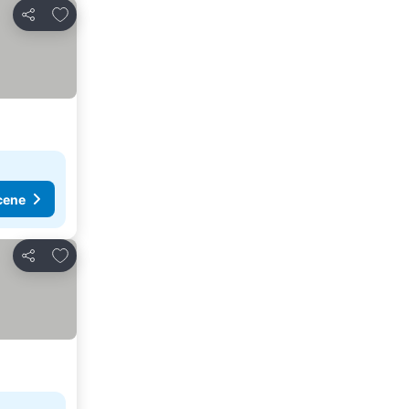
Dodati u favorite
Deli
cene
Dodati u favorite
Deli