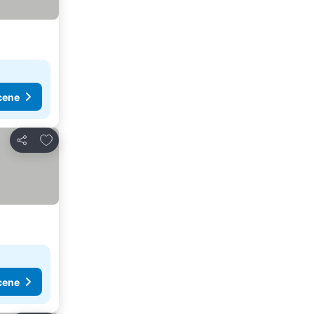
cene
Dodati u favorite
Deli
cene