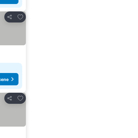
Dodati u favorite
Deli
cene
Dodati u favorite
Deli