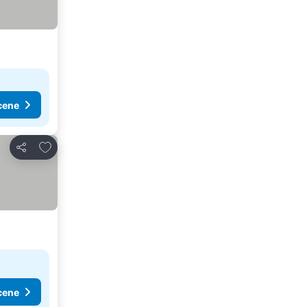
cene
Dodati u favorite
Deli
cene