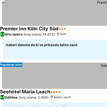
Premier Inn Köln City Süd
3 Zvezdice
Vrlo dobro
(broj ocena: 14.673)
8,2
Keln
Izaberi datume da bi se prikazale tačne cene
Popularan izbor
Seehotel Maria Laach
4 Zvezdice
Odlično
(broj ocena: 2.400)
8,6
Maria Laach