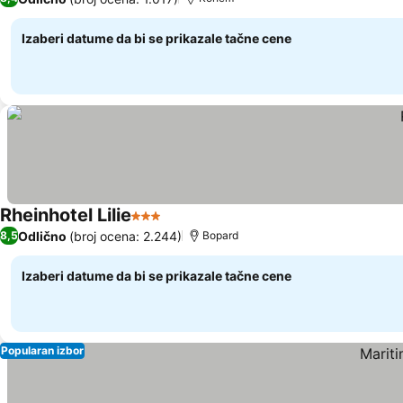
Izaberi datume da bi se prikazale tačne cene
Rheinhotel Lilie
3 Zvezdice
Odlično
(broj ocena: 2.244)
8,5
Bopard
Izaberi datume da bi se prikazale tačne cene
Popularan izbor