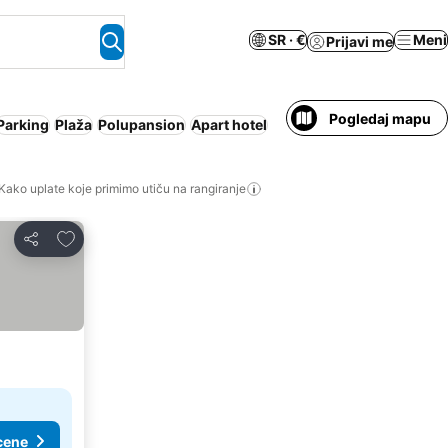
SR · €
Meni
Prijavi me
Pogledaj mapu
Parking
Plaža
Polupansion
Apart hotel
Kako uplate koje primimo utiču na rangiranje
Dodati u favorite
Deli
cene