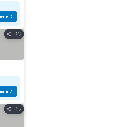
cene
Dodati u favorite
Deli
cene
Dodati u favorite
Deli