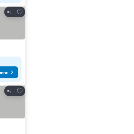
Dodati u favorite
Deli
cene
Dodati u favorite
Deli