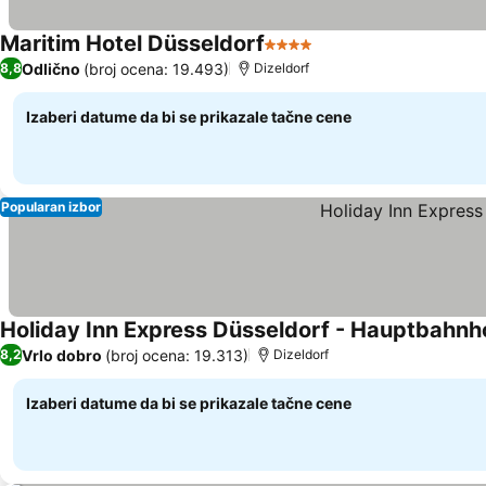
Maritim Hotel Düsseldorf
4 Zvezdice
Odlično
(broj ocena: 19.493)
8,8
Dizeldorf
Izaberi datume da bi se prikazale tačne cene
Popularan izbor
Holiday Inn Express Düsseldorf - Hauptbahnh
Vrlo dobro
(broj ocena: 19.313)
8,2
Dizeldorf
Izaberi datume da bi se prikazale tačne cene