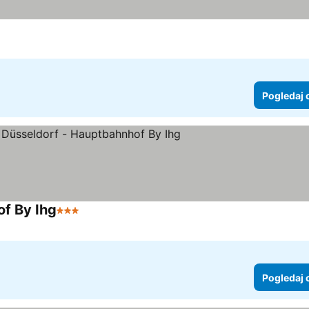
Pogledaj 
of By Ihg
3 Zvezdice
Pogledaj 