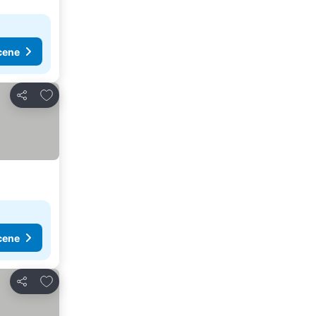
cene
Dodati u favorite
Deli
cene
Dodati u favorite
Deli