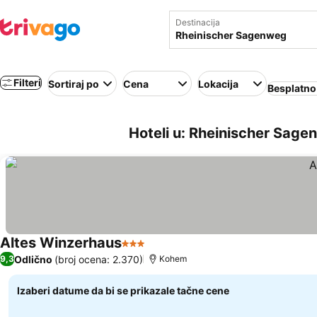
Destinacija
Filteri
Sortiraj po
Cena
Lokacija
Besplatno
Hoteli u: Rheinischer Sag
Altes Winzerhaus
3 Zvezdice
Odlično
(broj ocena: 2.370)
9,3
Kohem
Izaberi datume da bi se prikazale tačne cene