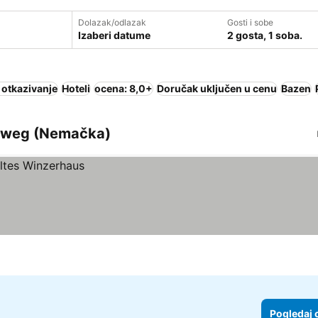
Dolazak/odlazak
Gosti i sobe
Izaberi datume
2 gosta, 1 soba.
 otkazivanje
Hoteli
ocena: 8,0+
Doručak uključen u cenu
Bazen
enweg (Nemačka)
Pogledaj 