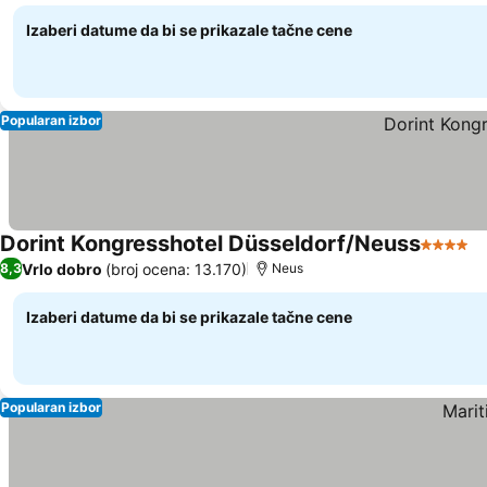
Izaberi datume da bi se prikazale tačne cene
Popularan izbor
Dorint Kongresshotel Düsseldorf/Neuss
4 Zvezd
Vrlo dobro
(broj ocena: 13.170)
8,3
Neus
Izaberi datume da bi se prikazale tačne cene
Popularan izbor