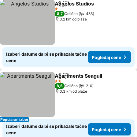
Angelos Studios
Deli
Dodati u favorite
1 Zvezdice
8,7
Odlično
483
0.2 km od plaže
Izaberi datume da bi se prikazale tačne
Pogledaj cene
cene
Apartments Seagull
Deli
Dodati u favorite
2 Zvezdice
8,6
Odlično
210
0.3 km od plaže
Popularan izbor
Izaberi datume da bi se prikazale tačne
Pogledaj cene
cene