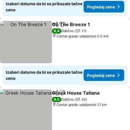
Izaberi datume da bi se prikazale tačne
Pogledaj cene
cene
On The Breeze 1
Deli
Dodati u favorite
9,4
Odlično
17
Centar grada: udaljenost 0.0 km
Izaberi datume da bi se prikazale tačne
Pogledaj cene
cene
Greek House Tatiana
Deli
Dodati u favorite
9,5
Odlično
42
Centar grada: udaljenost 1.1 km