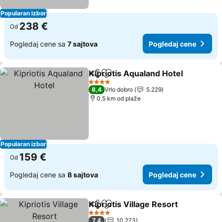
Popularan izbor
238 €
Od
Pogledaj cene sa
7 sajtova
Pogledaj cene
Kipriotis Aqualand Hotel
Deli
Dodati u favorite
4 Zvezdice
8,4
Vrlo dobro
5.229
0.5 km od plaže
Popularan izbor
159 €
Od
Pogledaj cene sa
8 sajtova
Pogledaj cene
Kipriotis Village Resort
Deli
Dodati u favorite
4 Zvezdice
7,4
10.273