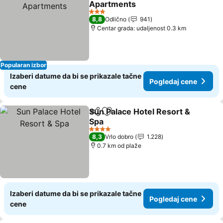
Apartments
3 Zvezdice
8,8
Odlično
941
Centar grada: udaljenost 0.3 km
Popularan izbor
Izaberi datume da bi se prikazale tačne
Pogledaj cene
cene
Sun Palace Hotel Resort &
Deli
Dodati u favorite
Spa
4 Zvezdice
8,3
Vrlo dobro
1.228
0.7 km od plaže
Izaberi datume da bi se prikazale tačne
Pogledaj cene
cene