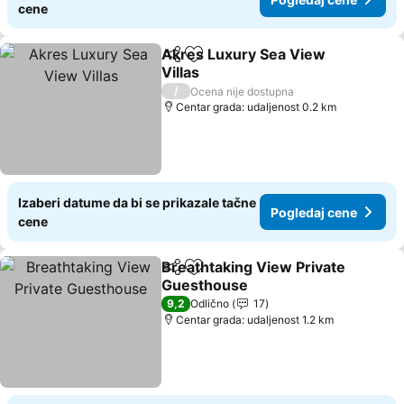
cene
Akres Luxury Sea View
Deli
Dodati u favorite
Villas
/
Ocena nije dostupna
Centar grada: udaljenost 0.2 km
Izaberi datume da bi se prikazale tačne
Pogledaj cene
cene
Breathtaking View Private
Deli
Dodati u favorite
Guesthouse
9,2
Odlično
17
Centar grada: udaljenost 1.2 km