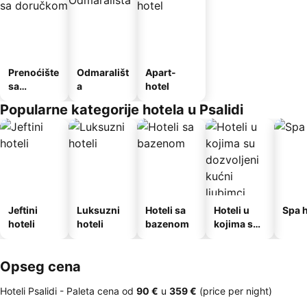
Prenoćište
Odmarališt
Apart-
sa
a
hotel
doručkom
Popularne kategorije hotela u Psalidi
Jeftini
Luksuzni
Hoteli sa
Hoteli u
Spa h
hoteli
hoteli
bazenom
kojima su
dozvoljeni
kućni
Opseg cena
ljubimci
Hoteli Psalidi -
Paleta cena
od
‎90 €
u
‎359 €
(price per night)