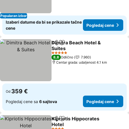
Popularan izbor
Izaberi datume da bi se prikazale tačne
Pogledaj cene
cene
Dimitra Beach Hotel &
Deli
Dodati u favorite
Suites
5 Zvezdice
8,8
Odlično
7.960
Centar grada: udaljenost 4.1 km
359 €
Od
Pogledaj cene sa
6 sajtova
Pogledaj cene
Kipriotis Hippocrates
Deli
Dodati u favorite
Hotel