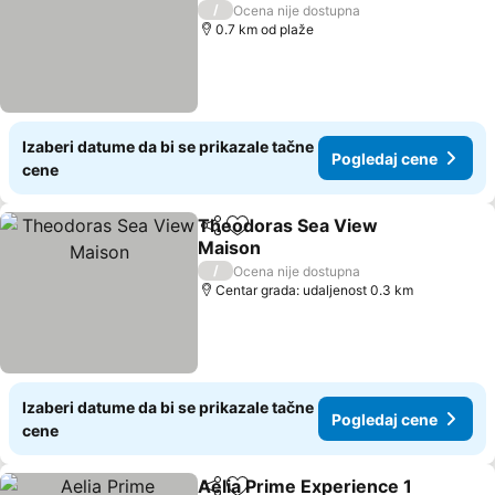
/
Ocena nije dostupna
0.7 km od plaže
Izaberi datume da bi se prikazale tačne
Pogledaj cene
cene
Theodoras Sea View
Deli
Dodati u favorite
Maison
/
Ocena nije dostupna
Centar grada: udaljenost 0.3 km
Izaberi datume da bi se prikazale tačne
Pogledaj cene
cene
Aelia Prime Experience 1