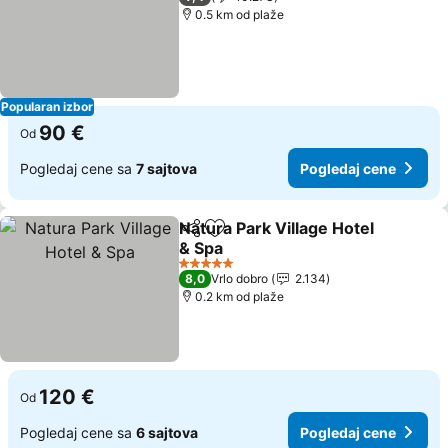
0.5 km od plaže
Popularan izbor
90 €
Od
Pogledaj cene sa
7 sajtova
Pogledaj cene
Natura Park Village Hotel
Deli
Dodati u favorite
& Spa
5 Zvezdice
8,0
Vrlo dobro
2.134
0.2 km od plaže
120 €
Od
Pogledaj cene sa
6 sajtova
Pogledaj cene