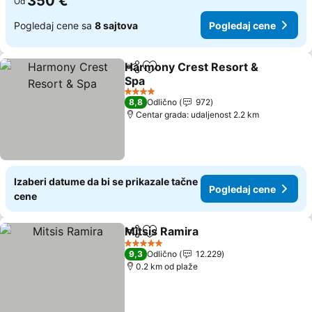
350 €
Od
Pogledaj cene sa
8 sajtova
Pogledaj cene
Harmony Crest Resort &
Deli
Dodati u favorite
Spa
4 Zvezdice
8,8
Odlično
972
Centar grada: udaljenost 2.2 km
Izaberi datume da bi se prikazale tačne
Pogledaj cene
cene
Mitsis Ramira
Deli
Dodati u favorite
5 Zvezdice
9,3
Odlično
12.229
0.2 km od plaže