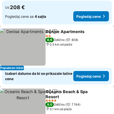
208 €
Od
Pogledaj cene sa
4 sajta
Pogledaj cene
Denise Apartments
Deli
Dodati u favorite
2 Zvezdice
8,9
Odlično
808
0.5 km od plaže
Popularan izbor
Izaberi datume da bi se prikazale tačne
Pogledaj cene
cene
Oceanis Beach & Spa
Deli
Dodati u favorite
Resort
4 Zvezdice
9,0
Odlično
7.744
0.1 km od plaže