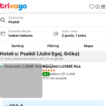
Favoriti
Prijavi
Men
Destinacija
Psalidi
Dolazak/odlazak
Gosti i sobe
Izaberi datume
2 gosta, 1 soba.
Sortiraj
Filtriraj
Mapa
Hoteli u: Psalidi (Južni Egej, Grčka)
Kako uplate koje primimo utiču na rangiranje
Grecotel LUXME Kos
Deli
Dodati u favorite
5 Zvezdice
8,7
Odlično
5.356
0.1 km od plaže