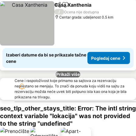
Casa Xanthenia
Deli
Dodati u favorite
/
Ocena nije dostupna
Centar grada: udaljenost 0.5 km
Izaberi datume da bi se prikazale tačne
Pogledaj cene
cene
Prikaži više
Cene i raspoloživost koje primamo sa sajtova za rezervaciju
neprestano se menjaju. To znači da ponuda koju vidiš na sajtu za
rezervaciju možda neće uvek biti potpuno ista kao ona koja je bila
prikazana na trivagu.
seo_tlp_other_stays_title: Error: The intl string
context variable "lokacija" was not provided
to the string "undefined"