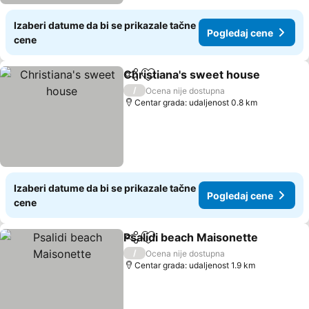
Izaberi datume da bi se prikazale tačne
Pogledaj cene
cene
Christiana's sweet house
Deli
Dodati u favorite
/
Ocena nije dostupna
Centar grada: udaljenost 0.8 km
Izaberi datume da bi se prikazale tačne
Pogledaj cene
cene
Psalidi beach Maisonette
Deli
Dodati u favorite
/
Ocena nije dostupna
Centar grada: udaljenost 1.9 km