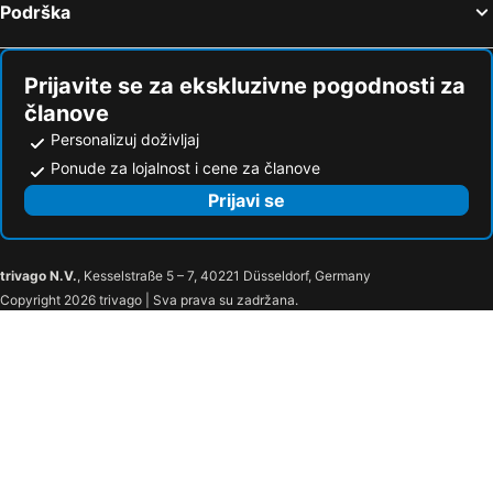
Atina, Atika Hoteli
Potos, Istočna Makedonija i Trakija Hoteli
Podrška
Prijavite se za ekskluzivne pogodnosti za
članove
Personalizuj doživljaj
Ponude za lojalnost i cene za članove
Prijavi se
trivago N.V.
, Kesselstraße 5 – 7, 40221 Düsseldorf, Germany
Copyright 2026 trivago | Sva prava su zadržana.