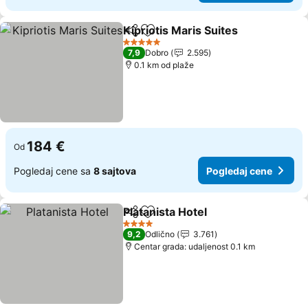
Kipriotis Maris Suites
Deli
Dodati u favorite
5 Zvezdice
7,9
Dobro
2.595
0.1 km od plaže
184 €
Od
Pogledaj cene sa
8 sajtova
Pogledaj cene
Platanista Hotel
Deli
Dodati u favorite
4 Zvezdice
9,2
Odlično
3.761
Centar grada: udaljenost 0.1 km