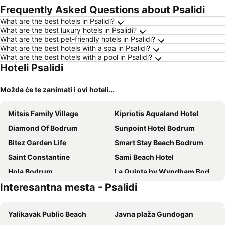
Frequently Asked Questions about Psalidi
What are the best hotels in Psalidi?
What are the best luxury hotels in Psalidi?
What are the best pet-friendly hotels in Psalidi?
What are the best hotels with a spa in Psalidi?
What are the best hotels with a pool in Psalidi?
Hoteli Psalidi
Možda će te zanimati i ovi hoteli…
Mitsis Family Village
Kipriotis Aqualand Hotel
Diamond Of Bodrum
Sunpoint Hotel Bodrum
Bitez Garden Life
Smart Stay Beach Bodrum
Saint Constantine
Sami Beach Hotel
Hola Bodrum
La Quinta by Wyndham Bodrum
Interesantna mesta - Psalidi
Garden City Image
Selectum Collection Bodrum
Atlantis Hotel
Yelken Mandalinci Spa & Wellness Hotel
Yalikavak Public Beach
Javna plaža Gundogan
Bleu Nuit Hotel Herşey Dahil
Kipriotis Maris Suites