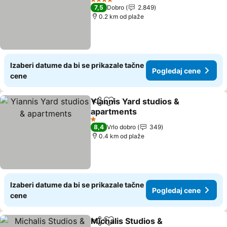
4 Zvezdice
7,5
Dobro
2.849
0.2 km od plaže
Izaberi datume da bi se prikazale tačne
Pogledaj cene
cene
Yiannis Yard studios &
Deli
Dodati u favorite
apartments
1 Zvezdice
8,4
Vrlo dobro
349
0.4 km od plaže
Izaberi datume da bi se prikazale tačne
Pogledaj cene
cene
Michalis Studios &
Deli
Dodati u favorite