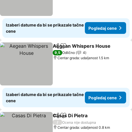
Izaberi datume da bi se prikazale tačne
Pogledaj cene
cene
Aegean Whispers House
Deli
Dodati u favorite
9,5
Odlično
4
Centar grada: udaljenost 1.5 km
Izaberi datume da bi se prikazale tačne
Pogledaj cene
cene
Casas Di Pietra
Deli
Dodati u favorite
/
Ocena nije dostupna
Centar grada: udaljenost 0.8 km