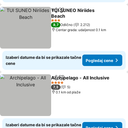
TUI SUNEO Niriides
Deli
Dodati u favorite
Beach
3 Zvezdice
8,7
Odlično
2.212
Centar grada: udaljenost 0.1 km
Izaberi datume da bi se prikazale tačne
Pogledaj cene
cene
Archipelago - All Inclusive
Deli
Dodati u favorite
4 Zvezdice
7,3
5
0.1 km od plaže
Izaberi datume da bi se prikazale tačne
Pogledaj cene