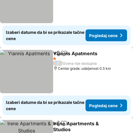
Izaberi datume da bi se prikazale tačne
Pogledaj cene
cene
Yiannis Apatments
Deli
Dodati u favorite
1 Zvezdice
/
Ocena nije dostupna
Centar grada: udaljenost 0.5 km
Izaberi datume da bi se prikazale tačne
Pogledaj cene
cene
Irene Apartments &
Deli
Dodati u favorite
Studios