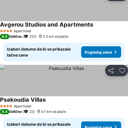
Avgerou Studios and Apartments
Apart hotel
4 Zvezdice
9,5
Odlično
251
0.2 km od plaže
Izaberi datume da bi se prikazale
Pogledaj cene
tačne cene
Deli
Do
Psakoudia Villas
Apart hotel
4 Zvezdice
9,4
Odlično
22
0.1 km od plaže
Izaberi datume da bi se prikazale
Pogledaj cene