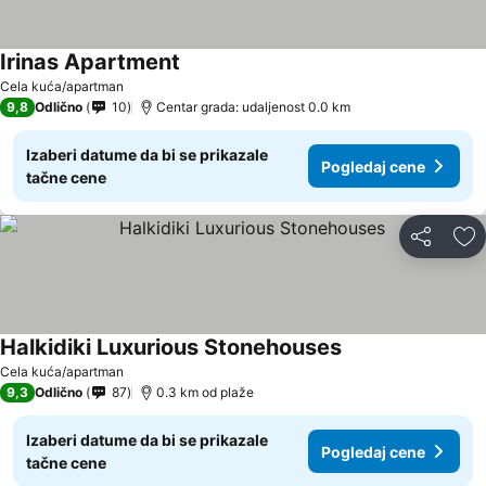
Irinas Apartment
Cela kuća/apartman
9,8
Odlično
10
Centar grada: udaljenost 0.0 km
Izaberi datume da bi se prikazale
Pogledaj cene
tačne cene
Deli
Do
Halkidiki Luxurious Stonehouses
Cela kuća/apartman
9,3
Odlično
87
0.3 km od plaže
Izaberi datume da bi se prikazale
Pogledaj cene
tačne cene