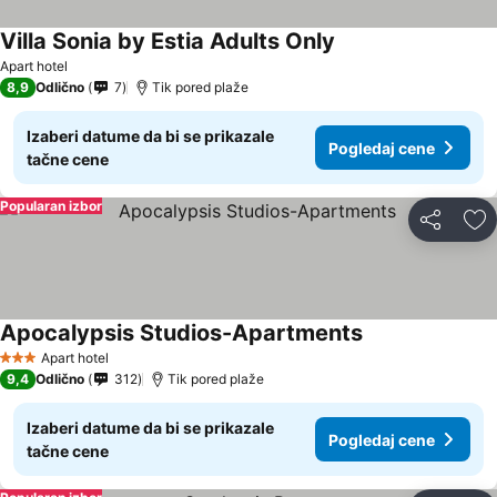
Villa Sonia by Estia Adults Only
Apart hotel
8,9
Odlično
7
Tik pored plaže
Izaberi datume da bi se prikazale
Pogledaj cene
tačne cene
Popularan izbor
Deli
Do
Apocalypsis Studios-Apartments
Apart hotel
3 Zvezdice
9,4
Odlično
312
Tik pored plaže
Izaberi datume da bi se prikazale
Pogledaj cene
tačne cene