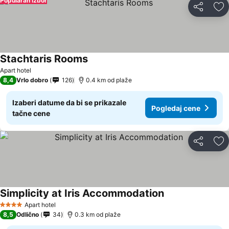
Popularan izbor
Deli
Do
Stachtaris Rooms
Apart hotel
8,4
Vrlo dobro
126
0.4 km od plaže
Izaberi datume da bi se prikazale
Pogledaj cene
tačne cene
Deli
Do
Simplicity at Iris Accommodation
Apart hotel
4 Zvezdice
8,5
Odlično
34
0.3 km od plaže