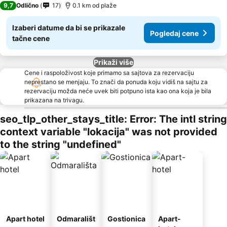
9,7
Odlično
17
0.1 km od plaže
Izaberi datume da bi se prikazale
Pogledaj cene
tačne cene
Prikaži više
Cene i raspoloživost koje primamo sa sajtova za rezervaciju
neprestano se menjaju. To znači da ponuda koju vidiš na sajtu za
rezervaciju možda neće uvek biti potpuno ista kao ona koja je bila
prikazana na trivagu.
seo_tlp_other_stays_title: Error: The intl string
context variable "lokacija" was not provided
to the string "undefined"
Apart hotel
Odmarališt
Gostionica
Apart-