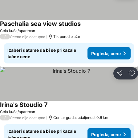
Paschalia sea view studios
Cela kuća/apartman
/
Tik pored plaže
Ocena nije dostupna
Izaberi datume da bi se prikazale
Pogledaj cene
tačne cene
Deli
Do
Irina's Stoudio 7
Cela kuća/apartman
/
Centar grada: udaljenost 0.6 km
Ocena nije dostupna
Izaberi datume da bi se prikazale
Pogledaj cene
tačne cene