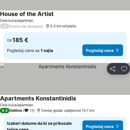
House of the Artist
Cela kuća/apartman
/
0.3 km od plaže
Ocena nije dostupna
185 €
Od
Pogledaj cene sa
1 sajta
Pogledaj cene
Deli
Do
Apartments Konstantinidis
Cela kuća/apartman
9,3
Odlično
11
Centar grada: udaljenost 15.7 km
Izaberi datume da bi se prikazale
Pogledaj cene
tačne cene