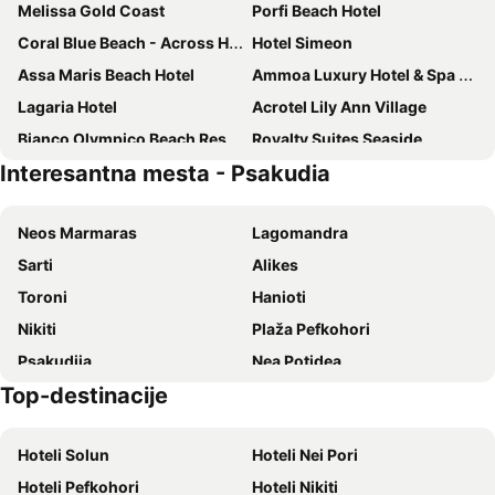
Melissa Gold Coast
Porfi Beach Hotel
Coral Blue Beach - Across Hotels & Resorts
Hotel Simeon
Assa Maris Beach Hotel
Ammoa Luxury Hotel & Spa Resort
Lagaria Hotel
Acrotel Lily Ann Village
Bianco Olympico Beach Resort by Anayia All Inclusive Resorts
Royalty Suites Seaside
Interesantna mesta - Psakudia
Oliva Suites
Villa Askamnia And Suites
Sokratis Hotel
Giannis & Foteini
Neos Marmaras
Lagomandra
Potidea Palace Hotel
Kalives Resort
Sarti
Alikes
Marina Hotel
Villa Eleni
Toroni
Hanioti
Ikos Olivia
Villa Hrisavgi
Nikiti
Plaža Pefkohori
Potidea Golden Beach - Across Hotels & Resorts
Filippos
Psakudija
Nea Potidea
Asteris Village
Dream Boutique Apartments
Top-destinacije
Karidi plaža
Kamp Jerisos
Kseynasa Suites
Pefkon Suites
Plaža Polihrono
Nea Plagija
Porto Matina Hotel
Viraggas Traditional hotel
Hoteli Solun
Hoteli Nei Pori
Kallithea
Luka Jerisos
Casa Afytos - Adults Only
Village Mare
Hoteli Pefkohori
Hoteli Nikiti
Plaža Afitos
Hanioti
Milos Apartments
TUI BLUE Lagoon Princess