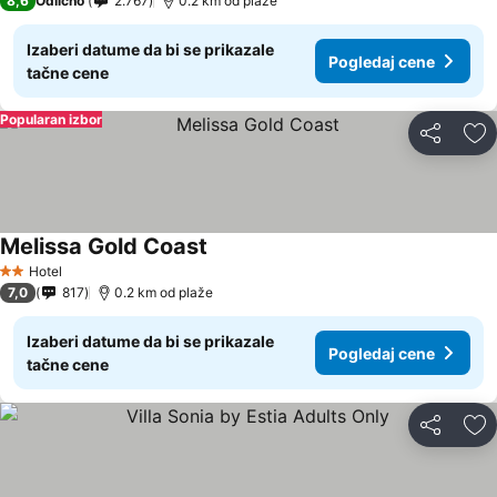
8,6
Odlično
2.767
0.2 km od plaže
Izaberi datume da bi se prikazale
Pogledaj cene
tačne cene
Popularan izbor
Deli
Do
Melissa Gold Coast
Hotel
2 Zvezdice
7,0
817
0.2 km od plaže
Izaberi datume da bi se prikazale
Pogledaj cene
tačne cene
Deli
Do