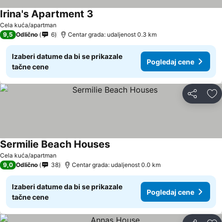
Irina's Apartment 3
Cela kuća/apartman
9,5
Odlično
6
Centar grada: udaljenost 0.3 km
Izaberi datume da bi se prikazale
Pogledaj cene
tačne cene
Deli
Do
Sermilie Beach Houses
Cela kuća/apartman
9,0
Odlično
38
Centar grada: udaljenost 0.0 km
Izaberi datume da bi se prikazale
Pogledaj cene
tačne cene