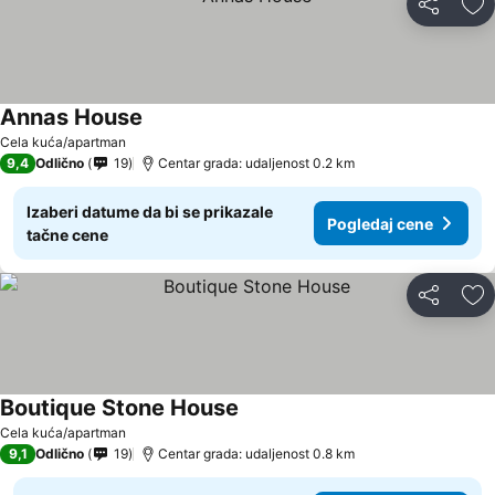
Deli
Do
Annas House
Cela kuća/apartman
9,4
Odlično
19
Centar grada: udaljenost 0.2 km
Izaberi datume da bi se prikazale
Pogledaj cene
tačne cene
Deli
Do
Boutique Stone House
Cela kuća/apartman
9,1
Odlično
19
Centar grada: udaljenost 0.8 km