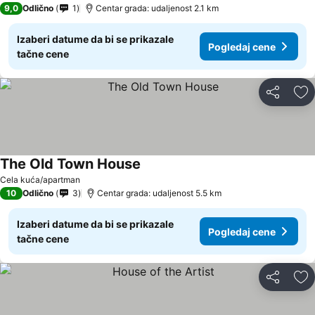
9,0
Odlično
1
Centar grada: udaljenost 2.1 km
Izaberi datume da bi se prikazale
Pogledaj cene
tačne cene
Deli
Do
The Old Town House
Cela kuća/apartman
10
Odlično
3
Centar grada: udaljenost 5.5 km
Izaberi datume da bi se prikazale
Pogledaj cene
tačne cene
Deli
Do