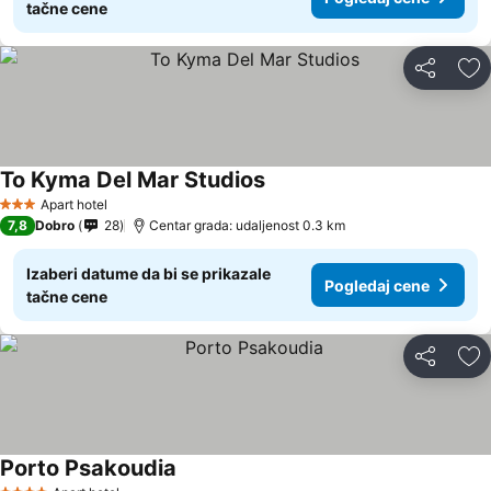
tačne cene
Deli
Do
To Kyma Del Mar Studios
Apart hotel
3 Zvezdice
7,8
Dobro
28
Centar grada: udaljenost 0.3 km
Izaberi datume da bi se prikazale
Pogledaj cene
tačne cene
Deli
Do
Porto Psakoudia