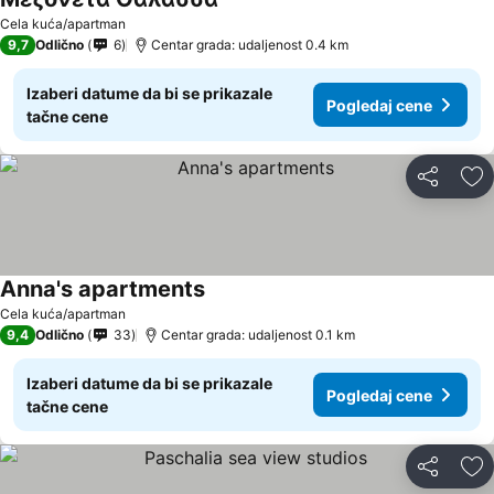
Cela kuća/apartman
9,7
Odlično
6
Centar grada: udaljenost 0.4 km
Izaberi datume da bi se prikazale
Pogledaj cene
tačne cene
Deli
Do
Anna's apartments
Cela kuća/apartman
9,4
Odlično
33
Centar grada: udaljenost 0.1 km
Izaberi datume da bi se prikazale
Pogledaj cene
tačne cene
Deli
Do