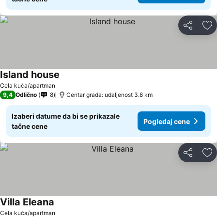
Deli
Do
Island house
Cela kuća/apartman
9,4
Odlično
8
Centar grada: udaljenost 3.8 km
Izaberi datume da bi se prikazale
Pogledaj cene
tačne cene
Deli
Do
Villa Eleana
Cela kuća/apartman