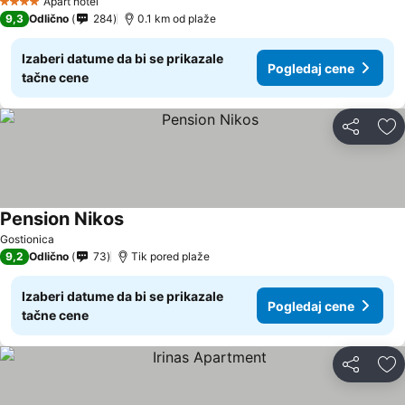
Apart hotel
4 Zvezdice
9,3
Odlično
284
0.1 km od plaže
Izaberi datume da bi se prikazale
Pogledaj cene
tačne cene
Deli
Do
Pension Nikos
Gostionica
9,2
Odlično
73
Tik pored plaže
Izaberi datume da bi se prikazale
Pogledaj cene
tačne cene
Deli
Do