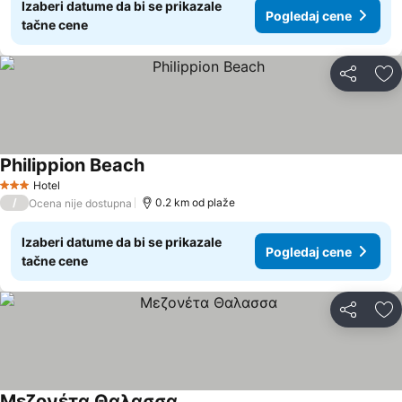
Izaberi datume da bi se prikazale
Pogledaj cene
tačne cene
Deli
Do
Philippion Beach
Hotel
3 Zvezdice
/
0.2 km od plaže
Ocena nije dostupna
Izaberi datume da bi se prikazale
Pogledaj cene
tačne cene
Deli
Do
Μεζονέτα Θαλασσα