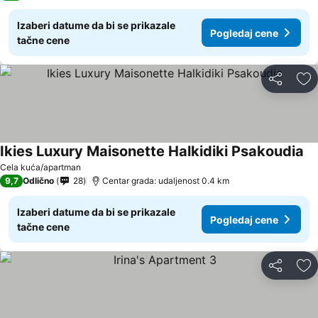
Izaberi datume da bi se prikazale
Pogledaj cene
tačne cene
Deli
Do
Ikies Luxury Maisonette Halkidiki Psakoudia
Cela kuća/apartman
9,7
Odlično
28
Centar grada: udaljenost 0.4 km
Izaberi datume da bi se prikazale
Pogledaj cene
tačne cene
Deli
Do