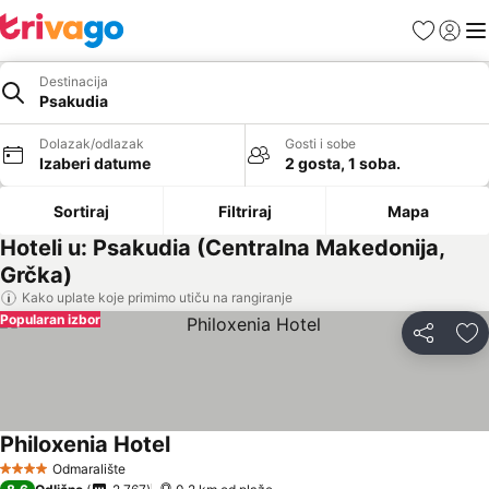
Favoriti
Prijavi
Men
Destinacija
Psakudia
Dolazak/odlazak
Gosti i sobe
Izaberi datume
2 gosta, 1 soba.
Sortiraj
Filtriraj
Mapa
Hoteli u: Psakudia (Centralna Makedonija,
Grčka)
Kako uplate koje primimo utiču na rangiranje
Popularan izbor
Deli
Do
Philoxenia Hotel
Odmaralište
4 Zvezdice