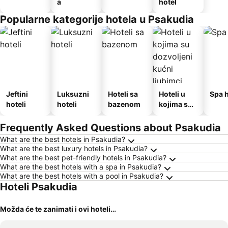
a
hotel
Popularne kategorije hotela u Psakudia
Jeftini
Luksuzni
Hoteli sa
Hoteli u
Spa h
hoteli
hoteli
bazenom
kojima su
dozvoljeni
kućni
Frequently Asked Questions about Psakudia
ljubimci
What are the best hotels in Psakudia?
What are the best luxury hotels in Psakudia?
What are the best pet-friendly hotels in Psakudia?
What are the best hotels with a spa in Psakudia?
What are the best hotels with a pool in Psakudia?
Hoteli Psakudia
Možda će te zanimati i ovi hoteli…