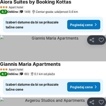
Aiora Suites by Booking Kottas
Apart hotel
3 Zvezdice
9,7
Odlično
149
Centar grada: udaljenost 0.6 km
Izaberi datume da bi se prikazale
Pogledaj cene
tačne cene
Deli
Do
Giannis Maria Apartments
Apart hotel
3 Zvezdice
8,7
Odlično
60
0.1 km od plaže
Izaberi datume da bi se prikazale
Pogledaj cene
tačne cene
Deli
Do