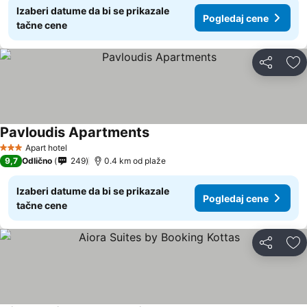
Izaberi datume da bi se prikazale
Pogledaj cene
tačne cene
Deli
Do
Pavloudis Apartments
Apart hotel
3 Zvezdice
9,7
Odlično
249
0.4 km od plaže
Izaberi datume da bi se prikazale
Pogledaj cene
tačne cene
Deli
Do