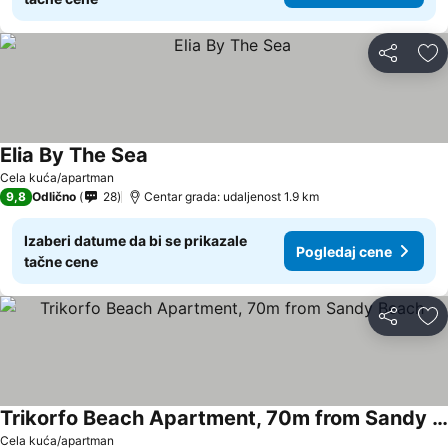
Deli
Do
Elia By The Sea
Cela kuća/apartman
9,8
Odlično
28
Centar grada: udaljenost 1.9 km
Izaberi datume da bi se prikazale
Pogledaj cene
tačne cene
Deli
Do
Trikorfo Beach Apartment, 70m from Sandy Beach
Cela kuća/apartman