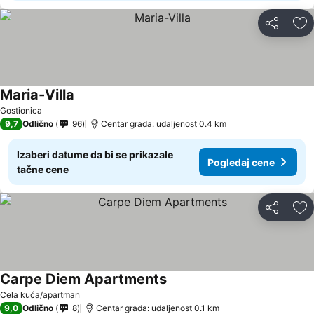
Deli
Do
Maria-Villa
Gostionica
9,7
Odlično
96
Centar grada: udaljenost 0.4 km
Izaberi datume da bi se prikazale
Pogledaj cene
tačne cene
Deli
Do
Carpe Diem Apartments
Cela kuća/apartman
9,0
Odlično
8
Centar grada: udaljenost 0.1 km